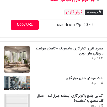
چرا کولر گازی آب می دهد؟
کولر گازی
برچسب ها
Copy URL
مصرف انرژی کولر گازی سامسونگ – کاهش هوشمند
با ویژگی های نوین
17 مرداد
علت سوختن خازن کولر گازی
15 مرداد
آشنایی جامع با کولر گازی ایستاده جنرال گلد – جنرال
گلد متعلق به کجاست؟
13 مرداد