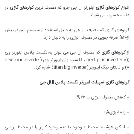
انواع
کولرهای گازی
اینورتر ال جی جزو کم مصرف ترین
کولرهای گازی
در
دنیا محسوب می شوند.
کولرهای گازی کم مصرف ال جی به دلیل استفاده از سیستم اینورتر بیش
از۶۰% صرفه جویی در مصرف انرڗی را به دنبال دارد.
از
کولرهای گازی
کم مصرف ال جی می توان به،نکست پلاس اینورتر وی
((next plus inverter v ، نکست وان اینورتر وی (next one inverter
v) و تایتان بیگ اینورتر (titan big inverter) اشاره کرد.
کولرهای گازی اسپیلت اینورتر نکست پلاس
ll
ال جی
– کاهش مصرف انرژی تا ۷۳%
– رده انرژیA+
– اسکن هوشمند محیط ؛ وجود یا عدم وجود کاربر را در محیط بررسی