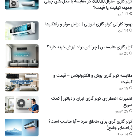
کولر گازی اجنرال 30000 در مقایسه با مدل های چینی
جدید؛ کیفیت یا قیمت؟
17 آبان
بهبود کارایی کولر گازی ایوولی | عوامل موثر و راهکارها
14 آبان
کولر گازی هایسنس | چرا این برند ارزش خرید دارد؟
20 مهر
مقایسه کولر گازی بوش و الکترولوکس – قیمت و
کیفیت
19 مهر
تعمیرات اضطراری کولر گازی ایران رادیاتور | کمک
سریع
29 شهریور
کولر گازی گری برای مناطق سرد – آیا مناسب است؟
(راهنمای جامع)
14 مرداد