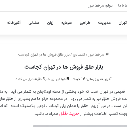
ط با ما
درباره سرخط نیوز
تهران
مدیریت
طراحی
سرمایه
زبان
صندلی
آشپزخانه
سرخط نیوز
/
اقتصادی
/
بازار طلق فروش ها در تهران کجاست
بازار طلق فروش ها در تهران کجاست
آخرین به روز رسانی: 16 خرداد
خواندن این خبر 5 دقیقه طول می کشد
ای قدیمی در تهران است که خود بخشی از محله اودلاجان به شمار می آید . به دل
ده فروش طلق نیز به شمار می رود . در مجموعه فرکو ما هم بسیاری از طلق های خ
ان است ، در می آوریم . طلق یا همان پلی کربنات ، نوعی پلاستیک است . که امر
خرید طلق
جهت کسب اطلاعات بیشتر از
همراه ما باشید.