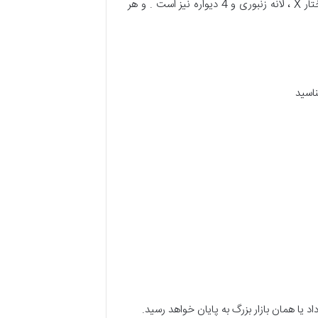
دلیل ساختار داخلی خود قادر به ارائه درجه بالاتری از عایق حرارتی است . همچنین پلی کربنات شامل 2 جداره ، 3 دیوار ، ساختار X ، لانه زنبوری و 4 دیواره نیز است . و هر
ناسید
د یا همان بازار بزرگ به پایان خواهد رسید.