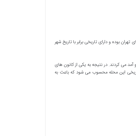
هران بوده و دارای تاریخی برابر با تاریخ شهر
مد می کردند. در نتیجه به یکی از کانون های
ر حزب جمهوری اسلامی (در خیابان پامنار فعلی) در هفتم تیر سال 1360 از حوادث تاریخی این محله محسوب می شود که باعث به