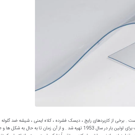
است . برخی از کاربردهای رایج ، دیسک فشرده ، کلاه ایمنی ، شیشه ضد گلوله 
کودک ، سقف و شیشه و غیره است . پلی کربنات برای اولین بار در سال 1953 تهیه شد . و