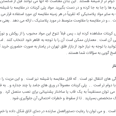
ات با دوام تر از شیشه هستند . این بدان معناست که آنها می توانند قبل از شکس
ه ها را جا به جا کرده و در دست بگیرید. مواد پلی کربنات در مقایسه با شی
یر مواد پلاستیکی که تقریباً در هر زمینه مقایسه ای مورد استفاده قرار می گی
ست . ، و در مقایسه با مقاومت متوسط ​​در مورد پلاستیک ، ارائه می دهد . یعنی
ی کربنات مشاهده کرده اید ، پس قبلاً تنوع این مواد محبوب را از روکش و نور
ایی آن است . معماران ممکن است آن را با توجه به ظاهر خود انتخاب کنند . اما
انید با توجه به نیاز خود از بازار طلق تهران در پامنار به صورت حضوری خرید 
اسخ گویی به سؤالات شما هستند .
ار
 ویژگی های انتقال نور است . که قابل مقایسه با شیشه نیز است . و این مزیت را
ا دوام تر است .
.
پلی کربنات معمولاً در ورق های جامد یا چند جداره و… به 
 می توان مستقیماً به یک قاب یا ساختار پشتیبانی برای نصب متصل کرد . و
یک متخصص بسپارید . تا از سقوط و خطرات احتمالی آن جلوگیری شود .
ست . و می توان با رعایت دستورالعمل سازنده در دمای اتاق شکل داده یا خم شود