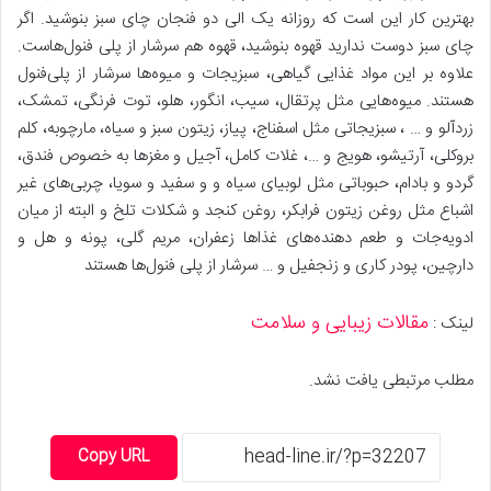
بهترین کار این است که روزانه یک الی دو فنجان چای سبز بنوشید. اگر
چای سبز دوست ندارید قهوه بنوشید، قهوه هم سرشار از پلی فنول‌هاست.
علاوه بر این مواد غذایی گیاهی، سبزیجات و میوه‌ها سرشار از پلی‌فنول
هستند. میوه‌هایی مثل پرتقال، سیب، انگور، هلو، توت فرنگی، تمشک،
زردآلو و … ، سبزیجاتی مثل اسفناج، پیاز، زیتون سبز و سیاه، مارچوبه، کلم
بروکلی، آرتیشو، هویج و …، غلات کامل، آجیل و مغزها به خصوص فندق،
گردو و بادام، حبوباتی مثل لوبیای سیاه و و سفید و سویا، چربی‌های غیر
اشباع مثل روغن زیتون فرابکر، روغن کنجد و شکلات تلخ و البته از میان
ادویه‌جات و طعم دهنده‌های غذاها زعفران، مریم گلی، پونه و هل و
دارچین، پودر کاری و زنجفیل و … سرشار از پلی فنول‌ها هستند
مقالات زیبایی و سلامت
لینک :
مطلب مرتبطی یافت نشد.
Copy URL