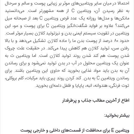
احتمالا در میان سایر ویتامین‌های موثر بر زیبایی پوست و سالم و سرحال
به نظر رسیدن آن، ویتامین C از همه مشهورتر است. می‌دانستید
مانکن‌ها و مدل‌ها روزانه یک عدد قرص ویتامین C بعد از صبحانه میل
می‌کنند؟ علاوه بر فواید شگفت‌انگیز ویتامین C برای پوست و مو، این
ویتامین در تقویت سیستم ایمنی بدن و نیزتولید کلاژن بسیار موثر است.
حدود ۸۰ درصد از پوست بدن ما را ماده کلاژن تشکیل می‌دهد و با بالا
رفتن سن، تولید کلاژن هم کاهش پیدا می‌کند. در حقیقت علت چروک
شدن پوست هم کند شدن روند تولید کلاژن است. اما ویتامین ث به
عنوان یک ویتامین محلول در آب در بدن تولید نمی‌شود و برای رساندن
آن به بدن باید مواد غذایی بخورید که حاوی این ویتامین باشند. برای
رساندن ویتامین C به بدن. کند کردن روند پیری باید مرکبات، کلم بروکلی،
توت فرنگی، هندوانه، انبه، پاپایا و فلفل دلمه‌ای بخورید.
اطاع از آخرین مطالب جذاب و پرطرفدار
بیشتر بخوانید
:
ویتامین
E
برای محافظت از قسمت
های داخلی و خارجی پوست