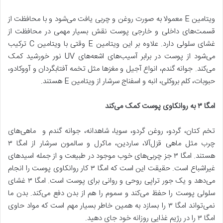
ویتامین E معمولا به صورت روغن و چربی یافت می‌شود و با محافظت از
قسمت‌های داخلی و خارجی پوست نقش بسیار مهمی در محافظت از
غشای سلولی دارد. علاوه بر این ویتامین E وقتی با ویتامین C ترکیب
می‌شود از پوست در برابر آسیب‌های اشعه‌های UV نور خورشید کمک
می‌کند. جوانه گندم، انواع آجیل و مغزها مثل تخمه آفتابگردان و آووکادو،
حبوبات، کلم بروکلی، انبه و اسفناج سرشار از ویتامین E هستند.
امگا ۳ به روانکاوی پوست کمک می
کند
تخم کتان، گردو، روغن گردو، سویا، شاهدانه، جوانه گندم و ماهی‌های
چرب مثل ماهی قزل‌آلا، ساردین، ماکرل و سالمون سرشار از امگا ۳
هستند. امگا ۳ جز چربی‌های خوب موجود در طبیعت و از جمله اسیدهای
غیر‌اشباع است. حقیقت این است که امگا ۳ کار روانکاوی پوست را انجام
می‌دهد و یک جور تراپی روحی و روانی برای پوست است. امگا ۳ غشای
سلولی پوست را حفظ می‌کند و سموم را هم از بدن دفع می‌کند. بدن ما
نمی‌تواند امگا ۳ را بسازد به همین خاطر بسیار مهم است که مواد حاوی
امگا ۳ را در رژیم غذایی روزانه خود جای دهید.