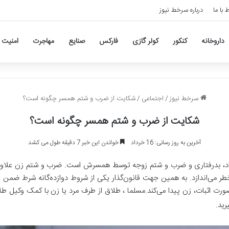
ط با ما
درباره سرخط نیوز
داروخانه
کنکور
کولر گازی
فارکس
صنایع
مهاجرت
امنیت
سرخط نیوز
/
اجتماعی
/
شکایت از ضرب و شتم همسر چگونه است؟
شکایت از ضرب و شتم همسر چگونه است؟
آخرین به روز رسانی: 16 خرداد
خواندن این خبر 7 دقیقه طول می کشد
اعتیاد، بدرفتاری و ضرب و شتم زوجه توسط همسرش است. ضرب و شتم زن علاوه
 خطر می‌اندازد. به همین جهت قانون‌گذار یکی از شروط دوازده‌گانه شرط ض
ورت اثبات، زن پیدا می‌کند.مسلما ، طلاق از طرف مرد یا زن با کمک وکیل طل
ید.