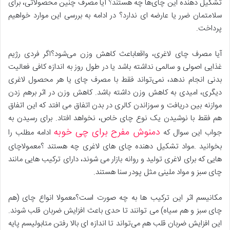
تشکیل دهنده این چای‌ها چه هستند؟ آیا مصرف چنین محصولاتی، برای
سلامتمان ضرر یا عارضه ای ندارد؟ در ادامه به بررسی این موارد خواهیم
پرداخت.
آیا مصرف چای لاغری، واقعاباعث کاهش وزن می‌شود؟اگر فردی رژیم
غذایی اصولی و سالمی نداشته باشد یا در طول روز به اندازه کافی فعالیت
بدنی انجام ندهد، نمی‌تواند فقط با مصرف چای یا هر محصول لاغری
دیگری، امیدی به کاهش وزن داشته باشد. کاهش وزن در اثر برهم زدن
موازنه بین دریافت و سوزاندن کالری در بدن اتفاق می افتد که این اتفاق
هم فقط با نوشیدن یک نوع چای خاص، نخواهد افتاد. برای رسیدن به
دمنوش مفرح برای چی خوبه
جواب این سوال که
ادامه مطلب را
بخوانید .مواد تشکیل دهنده چای های لاغری چه هستند ؟معمولاچای
هایی که برای لاغری تولید و روانه بازار می شوند، دارای ترکیب هایی مانند
چای سبز و مواد ملینی مثل پودر سنا هستند.
مکانیسم اثر این ترکیب ها به چه صورت است؟معمولا انواع چای (هم
چای سبز و هم سیاه) می توانند تا حدی باعث افزایش ضربان قلب شوند.
این افزایش ضربان قلب هم می‌تواند تا اندازه ای بالا رفتن متابولیسم پایه