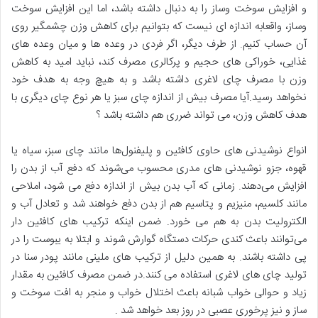
و افزایش سوخت وساز را به دنبال داشته باشد، اما این افزایش سوخت
وساز، واقعابه اندازه ای نیست که بتوانیم برای کاهش وزن چشمگیر روی
آن حساب کنیم. از طرف دیگر، اگر فردی در وعده ها و میان وعده های
غذایی، خوراکی های حجیم و پرکالری مصرف کند، نباید امید به کاهش
وزن با مصرف چای لاغری داشته باشد و به هیچ وجه به هدف خود
نخواهد رسید.آیا مصرف بیش از اندازه چای سبز یا هر نوع چای دیگری با
هدف کاهش وزن، می تواند ضرری هم داشته باشد ؟
انواع نوشیدنی های حاوی کافئین و پلیفنول‌ها مانند چای سبز، سیاه یا
قهوه، جزو نوشیدنی های مدری محسوب می‌شوند که دفع آب از بدن را
افزایش می‌دهند. زمانی که آب بدن بیش از اندازه دفع می شود، املاحی
مانند کلسیم، منیزیم و پتاسیم هم از بدن دفع خواهند شد و تعادل آب و
الکترولیت بدن به هم می خورد. ضمن اینکه ترکیب های کافئین دار
می‌توانند باعث کندی حرکات دستگاه گوارش شوند و ابتلا به یبوست را در
پی داشته باشند. به همین دلیل از ترکیب های ملینی مانند پودر سنا در
تولید چای های لاغری استفاده می کنند.در ضمن مصرف کافئین به مقدار
زیاد و حوالی خواب شبانه باعث اختلال خواب و منجر به افت سوخت و
ساز و نیز پرخوری عصبی در روز بعد خواهد شد .