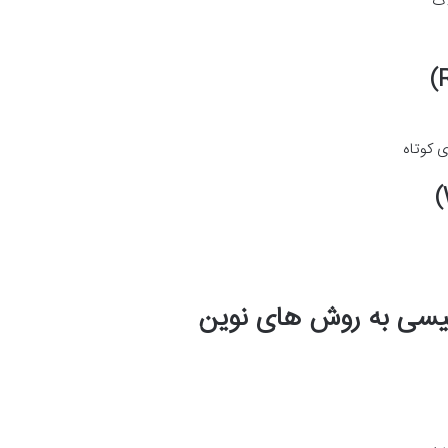
ات
 کوتاه