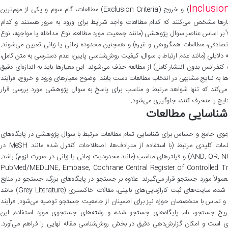
Inclusion
) و خروج (Exclusion Criteria) مطالعات، گام سوم و یکی از مهم‌ترین
ها مشخص می‌کنند که کدام مطالعات واجد شرایط برای ورود به مرور هستند و کدام
لاً بر اساس عناصر سوال پژوهشی (مانند جمعیت مورد مطالعه، نوع مداخله یا مواجهه، نوع
نی تصادفی، مطالعات همگروهی و غیره) و همچنین محدوده زمانی یا زبانی تعیین می‌شوند.
دلایلی (مانند عدم ارتباط با سوال، کیفیت روش‌شناسی پایین، عدم دسترسی به متن کامل،
لات کنفرانس بدون انتشار کامل) از مطالعه حذف می‌شوند. این معیارها باید به اندازه‌ای دقیق
ها به نتایج مشابهی در انتخاب مطالعات دست یابند. وضوح معیارهای ورود و خروج، فرآیند
می‌کند که تنها شواهد مرتبط و مناسب برای پاسخ به سوال پژوهشی مورد بررسی قرار
ایج را منحرف کنند، جلوگیری می‌شود.
شناسایی مطالعات
وی جامع و حساس برای شناسایی تمام مطالعات مرتبط با سوال پژوهشی در پایگاه‌های
اطلاعاتی مختلف است. این استراتژی باید شامل کلمات کلیدی مرتبط (با استفاده از مترادف‌ها، اصطلاحات کنترل شده مانند MeSH در
PubMed، و اصطلاحات آزاد)، عملگرهای منطقی (AND, OR, NOT) و فیلترهای مناسب (مانند محدودیت زمانی یا زبانی در صورت لزوم) باشد.
صلی مانند PubMed/MEDLINE, Embase, Cochrane Central Register of Controlled Trials (CENTRAL),
Web of Science, Sco و Google Scholar معمولاً مورد جستجو قرار می‌گیرند. علاوه بر جستجو در پایگاه‌های بزرگ، جستجو در منابع
دیگر مانند فهرست مقالات رفرنس مطالعات شناسایی شده، سایت‌های ثبت کارآزمایی‌های بالینی، مقالات خاکستری (Grey Literature) مانند
ل) و تماس با متخصصان حوزه نیز برای اطمینان از جامعیت جستجو توصیه می‌شود. فرآیند
یخ جستجو، نام پایگاه‌های جستجو شده، و رشته‌های جستجوی مورد استفاده. این
 است و امکان گزارش‌دهی دقیق در بخش روش‌شناسی مقاله نهایی را فراهم می‌آورد.