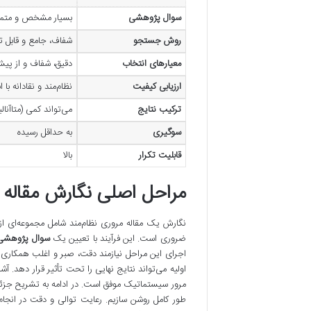
سوال پژوهشی
بسیار مشخص و متمر
روش جستجو
شفاف، جامع و قابل تک
معیارهای انتخاب
دقیق، شفاف و از پی
ارزیابی کیفیت
نظام‌مند و نقادانه با اب
ترکیب نتایج
می‌تواند کمی (متاآنال
سوگیری
به حداقل رسیده
قابلیت تکرار
بالا
مراحل اصلی نگارش مقاله 
نگارش یک مقاله مروری نظام‌مند شامل مجموعه‌ای از
ضروری است. این فرآیند با تعیین یک
سوال پژوهشی
اجرای این مراحل نیازمند دقت، صبر و اغلب همکاری ت
اولیه می‌تواند نتایج نهایی را تحت تأثیر قرار دهد. 
مرور سیستماتیک موفق است. در ادامه به تشریح جزئیا
طور کامل روشن سازیم. رعایت توالی و دقت در انجام