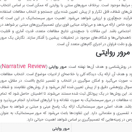
 و مرتبط موجود است. برخلاف مرورهای سنتی یا روایتی که ممکن است بر اساس انتخاب
‌های شفاف، قابل تکرار و از پیش تعیین شده برای جستجو و انتخاب مطالعات استفاده
رآیند جمع‌آوری و ارزیابی شواهد می‌شود. اهمیت مرور سیستماتیک در این است که
ه خاص ارائه می‌دهد و می‌تواند مبنایی قوی برای تصمیم‌گیری‌های مبتنی بر شواهد در
جتماعی باشد. این مقالات با جمع‌بندی نتایج مطالعات متعدد، قدرت آماری و قابلیت
ند ناهمخوانی‌ها و شکاف‌های موجود در تحقیقات پیشین را آشکار سازند. نگارش یک مرور
 و دقت فراوان در اجرای گام‌های متعدد آن است.
رور روایتی
Narrative Review
 در روش‌شناسی و هدف آن‌ها نهفته است.
مرور روایتی
(
)
د و هدف آن ارائه یک دیدگاه کلی یا خلاصه‌ای از ادبیات موضوع است. انتخاب مطالعات
 صورت می‌گیرد و امکان سوگیری در انتخاب و تفسیر نتایج بالاست. در مقابل، مرور
Systematic) بر اساس یک سوال پژوهشی دقیق و از پیش تعیین شده آغاز می‌شود و از روش‌های نظام‌مند و شفاف
کند. این روش‌ها در یک پروتکل ثبت شده مستند می‌شوند تا اطمینان حاصل شود که تمام
 مطالعات در مرور سیستماتیک به صورت نقادانه و با ابزارهای استاندارد انجام می‌پذیرد و
یفی باشد. هدف اصلی مرور سیستماتیک ارائه یک پاسخ عینی و مبتنی بر شواهد به سوال
 تفسیری و مقدماتی دارد. این تفاوت‌ها باعث می‌شود که مرور سیستماتیک به عنوان
صوص در زمینه‌هایی که تصمیم‌گیری بر اساس شواهد اهمیت حیاتی دارد.
مرور روایتی