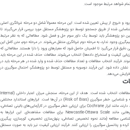
 تمام شواهد مرتبط موجود است.
ورود و خروج از پیش تعیین شده است. این مرحله معمولاً شامل دو مرحله غربالگری اصلی
شناسایی شده از طریق جستجو توسط دو پژوهشگر مستقل مورد بررسی قرار می‌گیرند تا
ین دو پژوهشگر باید توسط یک داور سوم حل و فصل شود. مطالعاتی که به نظر مرتبط
م‌گیری وجود ندارد، به مرحله دوم غربالگری منتقل می‌شوند. در مرحله دوم، متن کامل این
یق قرار می‌گیرد تا اطمینان حاصل شود که معیارهای ورود را دارا هستند. مطالعاتی که
(ارزیابی کیفیت و استخراج داده‌ها) انتخاب می‌شوند. مطالعات حذف شده در این مرحله باید
ند. فرآیند انتخاب مطالعات و تعداد مطالعات حذف شده و وارد شده در هر مرحله باید در
ن (مانند نمودار PRISMA) به وضوح نشان داده شود. این فرآیند دوسویه و مستقل توسط دو پژوهشگر، احتمال سوگیری در
 افزایش می‌دهد.
ات
گام ششم شامل ارزیابی نقادانه کیفیت روش‌شناسی مطالعات انتخاب شده است. هدف از این مرحله، سنجش میزان اعتبار داخلی (Internal
Validity) و خارجی (External Validity) هر مطالعه و شناسایی خطر سوگیری (Risk of Bias) در آن‌ها است. ابزارهای استاندارد مختلفی
برای ارزیابی کیفیت بسته به نوع طراحی مطالعه وجود دارند، مانند ابزار Cochrane برای ارزیابی خطر سوگیری در کارآزمایی‌های بالینی تصادفی،
ابزار ROBINS-I برای مطالعات غیرتصادفی، یا ابزارهایی مانند Newcastle-Ottawa Scale برای مطالعات مشاهده‌ای. این ابزارها به
شناسی مطالعه (مانند نحوه تخصیص تصادفی، پنهان‌سازی تخصیص، کورسازی، پیگیری
رده و پتانسیل سوگیری را ارزیابی کنند. فرآیند ارزیابی کیفیت نیز باید به صورت مستقل