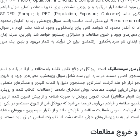
متمرکز، قابل پاسخگویی و مرتبط با حوزه مورد نظر باشد. فرمت PICO (Population, Intervention, Comparison, Outcome) اغلب برای
ی مورد استفاده قرار می‌گیرد و چارچوبی مشخص برای تعریف عناصر اصلی سوال فراهم
می‌آورد. اما بسته به زمینه مطالعه، فرمت‌های دیگری مانند PEO (Population, Exposure, Outcome) یا SPIDER (Sample,
Phenomenon of Interest, Design, Evaluation, Research type) نیز ممکن است مناسب باشند. سوال پژوهشی باید به اندازه‌ای محدود
اما نه آنقدر محدود که شواهد کافی برای پاسخگویی وجود نداشته باشد. ابهام در سوال
 معیارهای ورود و خروج مطالعات و استراتژی جستجو خواهد شد. بنابراین، صرف زمان
تدای کار، سرمایه‌گذاری ارزشمندی برای کل فرآیند به شمار می‌رود و بنیان یک مرور
ل مرور سیستماتیک
است. پروتکل در واقع نقش نقشه راه مطالعه را ایفا می‌کند و تمام
 جستجوی اصلی مستند می‌سازد. این سند شامل سوال پژوهشی، معیارهای ورود و خروج
ستجو قرار خواهند گرفت، استراتژی جستجوی دقیق با کلمات کلیدی و عملگرهای منطقی،
ر و روش ارزیابی کیفیت مطالعات، روش استخراج داده‌ها از مطالعات انتخاب شده، و رویکرد
 انجام متاآنالیز) است. تدوین پروتکل به صورت شفاف و از پیش تعیین شده، از بروز
ذیری مطالعه را فراهم می‌آورد. توصیه می‌شود که پروتکل قبل از شروع جستجو در یکی از
بت پروتکل مانند PROSPERO ثبت شود. این ثبت عمومی شفافیت مطالعه را افزایش داده و از تکرار غیرضروری مرورهای مشابه
 نیاز به به‌روزرسانی‌های جزئی داشته باشد، اما تغییرات اساسی در آن باید مستند و
 و خروج مطالعات