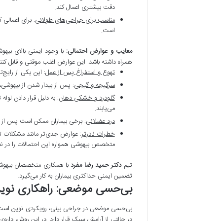
دقت بیشتری اعمال کند.
مناسب برای جراحی‌های طولانی
: برای اعمالی
است.
معایب و عوارض احتمالی:
با وجود ایمنی بالای بی
همراه داشته باشد. این عوارض اغلب موقتی و قابل کن
تهوع و استفراغ پس از عمل
: این یکی از رایج
سرگیجه و گیجی
: پس از بیدار شدن از بیهوشی
گلودرد و خشکی دهان
: به دلیل قرار دادن لول
می‌یابند.
درد عضلانی
: برخی بیماران ممکن است پس از 
خطرات نادرتر
: عوارض جدی‌تر مانند مشکلات ت
متخصص بیهوشی همواره این احتمالات را در نظر 
تیم
دکتر حمید رضا مفرد
با همکاری متخصصان بیهوشی
تضمین ایمنی حداکثری بیماران به کار می‌گیرد.
بی‌حسی موضعی: راهکاری نوین
بی‌حسی موضعی در جراحی بینی، رویکردی نوین است که 
در حالتی از آرامش سبک قرار دارد. در این روش، داروی