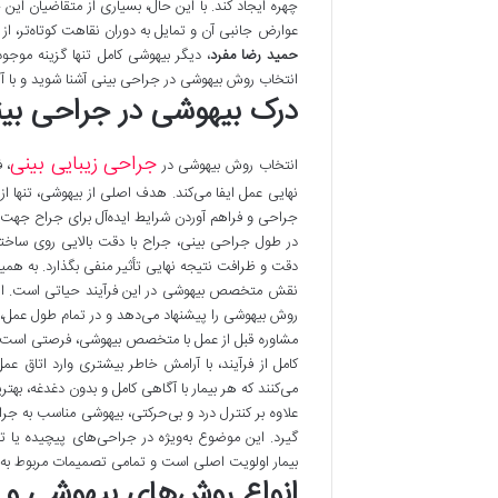
چهره ایجاد کند. با این حال، بسیاری از متقاضیان این
عوارض جانبی آن و تمایل به دوران نقاهت کوتاه‌تر، 
حمید رضا مفرد
، دیگر بیهوشی کامل تنها گزینه موجو
انتخاب روش بیهوشی در جراحی بینی آشنا شوید و با آ
درک بیهوشی در جراحی بین
جراحی زیبایی بینی
انتخاب روش بیهوشی در
، 
نهایی عمل ایفا می‌کند. هدف اصلی از بیهوشی، تنها از
جراحی و فراهم آوردن شرایط ایده‌آل برای جراح جهت 
در طول جراحی بینی، جراح با دقت بالایی روی ساختا
دقت و ظرافت نتیجه نهایی تأثیر منفی بگذارد. به همی
نقش متخصص بیهوشی در این فرآیند حیاتی است. این
روش بیهوشی را پیشنهاد می‌دهد و در تمام طول عمل، ع
مشاوره قبل از عمل با متخصص بیهوشی، فرصتی است تا
کامل از فرآیند، با آرامش خاطر بیشتری وارد اتاق ع
می‌کنند که هر بیمار با آگاهی کامل و بدون دغدغه، بهت
علاوه بر کنترل درد و بی‌حرکتی، بیهوشی مناسب به جرا
گیرد. این موضوع به‌ویژه در جراحی‌های پیچیده یا ت
بیمار اولویت اصلی است و تمامی تصمیمات مربوط به 
انواع روش‌های بیهوشی و 