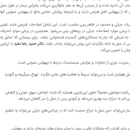
 آن ناحیه شده و از رسیدن آن‌ها به مغز جلوگیری می‌کند، بنابراین بیمار در طول عمل
که از بیهوشی کامل هراس دارند و یا شرایط پزشکی خاصی مانع از بیهوشی عمومی آنها
ات جزئی و محدود در ظاهر بینی مناسب است. این شامل اصلاحات ظریفی مانند تغییر
رخی موارد اصلاحات جزئی در پره‌های بینی می‌شود. همچنین، در برخی موارد انحراف
 به شرطی که نیاز به دستکاری‌های گسترده استخوانی نباشد. برای بیمارانی که تمایل به
س از عمل به خانه بازگردند، این روش می‌تواند جذاب باشد.
دکتر حمید رضا مفرد
با ارزیابی
وش را تعیین می‌کند.
ین مزیت، دوری از خطرات و عوارض سیستمیک مرتبط با بیهوشی عمومی است.
مل هوشیار است و می‌تواند سریعاً به فعالیت‌های عادی بازگردد. تهوع، سرگیجه و گلودرد
‌کننده موضعی معمولاً حاوی اپی‌نفرین هستند که باعث انقباض عروق خونی و کاهش
ن امر به جراح دید بهتری می‌دهد و کبودی پس از عمل را نیز کاهش می‌دهد.
بیمار می‌تواند حین عمل با جراح صحبت کند، که در جراحی‌های جزئی می‌تواند به تنظیم
:
برای افرادی که مشکلات قلبی، ریوی یا سایر بیماری‌های زمینه‌ای دارند و بیهوشی