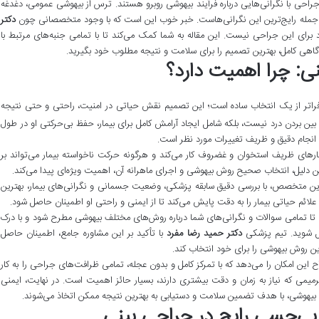
 جراحی با نگرانی‌هایی درباره فرآیند بیهوشی روبرو هستند. ترس از بیهوشی عمومی، دغدغه
از جمله رایج‌ترین این نگرانی‌هاست. خبر خوب این است که با وجود متخصصانی چون
دکتر
د برای این جراحی نیست. این مقاله به شما کمک می‌کند تا با تمامی جنبه‌های مرتبط با
گاهی کامل، بهترین تصمیم را برای سلامت و نتیجه مطلوب خود بگیرید.
ی: چرا اهمیت دارد؟
فراتر از یک انتخاب ساده است؛ این تصمیم نقش حیاتی در امنیت، راحتی و حتی نتیجه
 بین بردن درد نیست، بلکه شامل ایجاد آرامش کامل برای بیمار، حفظ بی‌حرکتی او در طول
انجام دقیق و ظریف تغییرات مورد نظر است.
رهای ظریف استخوان و غضروف کار می‌کند و هرگونه حرکت ناخواسته بیمار می‌تواند بر
ن دلیل، انتخاب صحیح روش بیهوشی و اجرای ماهرانه آن، اهمیت ویژه‌ای پیدا می‌کند.
 متخصص، با بررسی دقیق سابقه پزشکی، وضعیت جسمانی و نگرانی‌های بیمار، بهترین
لائم حیاتی بیمار را به دقت پایش می‌کند تا از ایمنی و راحتی او اطمینان حاصل شود.
 تمامی سوالات و نگرانی‌های شما درباره روش‌های مختلف بیهوشی مطرح شود و با درک
مل شوید. تیم پزشکی
دکتر حمید رضا مفرد
با تأکید بر این مشاوره جامع، اطمینان حاصل
رین روش بیهوشی را برای خود انتخاب کند.
ح این امکان را می‌دهد که با تمرکز کامل و بدون عجله، تمامی ظرافت‌های جراحی را به کار
رمیمی که نیاز به زمان و دقت بیشتری دارند، بسیار حائز اهمیت است. در نهایت، ایمنی
بیهوشی، با هدف تضمین سلامت و دستیابی به بهترین نتیجه ممکن اتخاذ می‌شوند.
بی‌حسی رایج در جراحی بینی