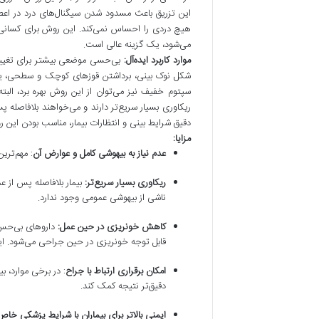
این تزریق باعث مسدود شدن سیگنال‌های درد در اعصاب
هیچ دردی را احساس نمی‌کند. این روش برای کسانی 
می‌شود، یک گزینه عالی است.
موارد کاربرد ایده‌آل:
بی‌حسی موضعی بیشتر برای تغییر
شکل نوک بینی، برداشتن قوزهای کوچک و سطحی، یا ب
سپتوم خفیف نیز می‌توان از این روش بهره برد، البته
ریکاوری بسیار سریع‌تر دارند و می‌خواهند بلافاصله پ
دقیق شرایط بینی و انتظارات بیمار، مناسب بودن این ر
مزایا:
عدم نیاز به بیهوشی کامل و عوارض آن
: مهم‌تر
ریکاوری بسیار سریع‌تر:
بیمار بلافاصله پس از ع
ناشی از بیهوشی عمومی وجود ندارد.
کاهش خونریزی در حین عمل:
داروهای بی‌حس
قابل توجه خونریزی در حین جراحی می‌شود. ای
امکان برقراری ارتباط با جراح
: در برخی موارد، 
دقیق‌تر نتیجه کمک کند.
ایمنی بالاتر برای بیماران با شرایط پزشکی خاص