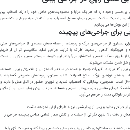
یا بی‌حسی وجود دارد که هر یک مزایا و محدودیت‌های خاص خود را دارند. انتخاب بین
راحی، وضعیت سلامت عمومی بیمار، سطح اضطراب او و البته توصیه جراح و متخصص
 این روش‌ها می‌پردازیم.
یی برای جراحی‌های پیچیده
رای بسیاری از جراحی‌های بزرگ و پیچیده، از جمله بخش عمده‌ای از جراحی‌های بینی
و هیچگونه آگاهی از محیط اطراف یا فرآیند جراحی ندارد. مکانیسم اثر آن از طریق
ا از طریق ماسک تنفسی استنشاق می‌گردند. این داروها سیستم عصبی مرکزی را تحت
دی و شل شدن عضلات می‌شوند.
بینی که نیازمند تغییرات وسیع و عمده در ساختار استخوانی و غضروفی بینی هستند،
د برداشتن قوزهای بزرگ، اصلاح انحرافات شدید سپتوم، پیوندهای غضروفی گسترده، یا
جراحی‌های ترمیمی پیچیده (Revision Rhinoplasty) است. همچنین، بیمارانی که اضطراب شدید یا فوبیای حضور در اتاق عمل را دارند و
ند، کاندیدای مناسبی برای بیهوشی عمومی هستند. طولانی بودن زمان عمل نیز از دلایل
 در طولانی مدت را فراهم می‌آورد.
 از جراحی ندارد و پس از بیدار شدن نیز خاطره‌ای از آن نخواهد داشت.
امش و دقت بالا، بدون نگرانی از حرکت یا واکنش بیمار، تمامی مراحل پیچیده جراحی را
ه می‌دهد تا به ساختارهای داخلی بینی به راحتی دسترسی پیدا کند و تغییرات لازم را با