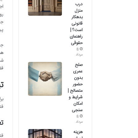
درب
اج
منزل
رو
بدهکار
جا
قانونی
پی
است؟ |
راهنمای
حقوقی
جر
8
هم
مرداد
شن
صلح
قض
عمری
بدون
ت
حضور
متصالح |
شرایط و
بر
امکان
قت
سنجی
8
تع
مرداد
هزینه
قت