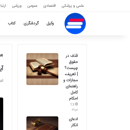
علمی و پزشکی
اقتصادی
عمومی
ورزشی
ارتبا
وکیل
گردشگری
کتاب
قذف در
حقوق
آی
چیست؟
| تعریف،
مجازات و
آخری
راهنمای
کامل
احکام
13
مرداد
ادعای
انکار