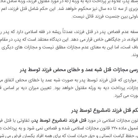
سط پدر، علاوه بر پرداخت دیه به ورثه (که در مورد مقتول فرزند، ورثه شامل ما
زیری از سه تا ده سال نیز محکوم خواهد شد. این حکم شامل قتل فرزند، اعم 
اوتی بین جنسیت فرزند قائل نیست.
سفه عدم قصاص پدر در قتل فرزند، عمدتاً ریشه در فقه اسلامی دارد که پدر 
نواده، در جایگاهی خاص قرار می دهد. این دیدگاه معتقد است که پدر، در مقام
اف است، اما این به معنای عدم مجازات مطلق نیست و مجازات های دیگری
ند.
رسی مجازات قتل شبه عمد و خطای محض فرزند توسط پدر
 مواردی که قتل فرزند توسط پدر به صورت شبه عمد یا خطای محض اتفاق م
ازات، پرداخت دیه به ورثه مقتول خواهد بود. تعیین میزان دیه بر اساس ق
رت می گیرد.
م قتل فرزند نامشروع توسط پدر
نون مجازات اسلامی در مورد
قتل فرزند نامشروع توسط پدر
، تفاوتی با قتل 
مشمول ماده ۲۲۰ قانون مجازات اسلامی شده و قصاص نمی شود و به پر
ر، حفظ کرامت انسانی و حق حیات است که برای همه افراد یکسان فرض می شود