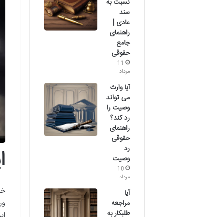
نسبت به
سند
عادی |
راهنمای
جامع
حقوقی
11
مرداد
آیا وارث
می تواند
وصیت را
رد کند؟
راهنمای
حقوقی
رد
ا
وصیت
10
مرداد
خی
آیا
ور
مراجعه
طلبکار به
ای