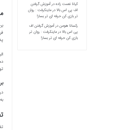
کیانا نعمت زاده
در
آموزش گرفتن
اف پی اس بالا در ماینکرفت : روان
مج
تر بازی کن حرفه ای تر بساز!
بر
رکسانا هومن
در
آموزش گرفتن اف
پی اس بالا در ماینکرفت : روان تر
فر
بازی کن حرفه ای تر بساز!
پد
ال
دم
تو
بر
در
به
تف
تف