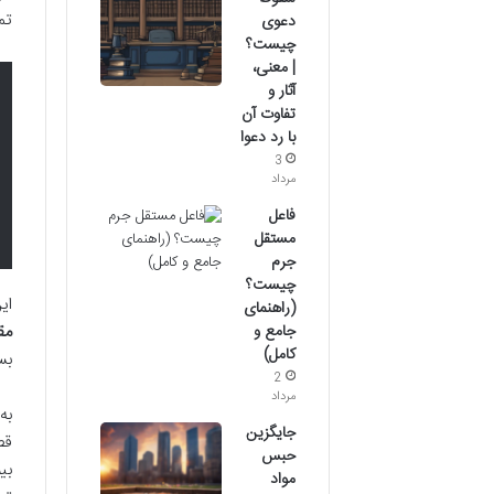
تم
دعوی
چیست؟
| معنی،
آثار و
تفاوت آن
با رد دعوا
3
مرداد
فاعل
مستقل
جرم
چیست؟
ای
(راهنمای
جامع و
مق
کامل)
بس
2
مرداد
جایگزین
قص
حبس
بی
مواد