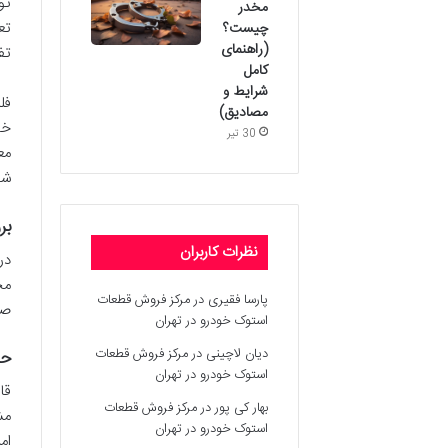
تو
مخدر
تع
چیست؟
(راهنمای
تف
کامل
شرایط و
فل
مصادیق)
خا
30 تیر
مع
شو
بر
نظرات کاربران
در
مج
پارسا فقیری
در
مرکز فروش قطعات
صو
استوک خودرو در تهران
دیان لاچینی
در
مرکز فروش قطعات
حک
استوک خودرو در تهران
قا
بهار کی پور
در
مرکز فروش قطعات
استوک خودرو در تهران
ام