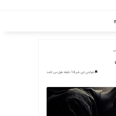
ع
عی
خواندن این خبر 14 دقیقه طول می کشد