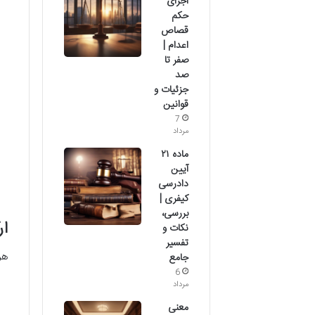
اجرای
حکم
قصاص
اعدام |
صفر تا
صد
جزئیات و
قوانین
7
مرداد
ماده ۲۱
آیین
دادرسی
کیفری |
بررسی،
ار
نکات و
تفسیر
هر
جامع
6
مرداد
معنی