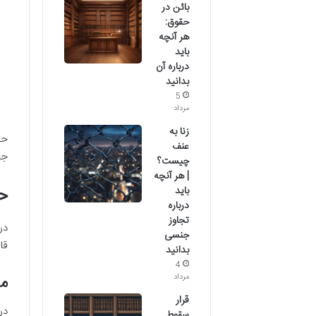
بائن در
حقوق:
هر آنچه
باید
درباره آن
بدانید
5
مرداد
زنا به
حف
عنف
جر
چیست؟
| هر آنچه
ح
باید
درباره
تجاوز
در
جنسی
قا
بدانید
4
مج
مرداد
قرار
در
سقوط