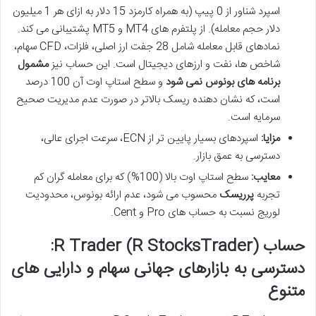
اسپرد شناور از 0 پیپ (به همراه کارمزد 15 دلار به ازای هر 1 میلیون
دلار حجم معامله). از پلتفرم های MT4 و MT5 پشتیبانی می کند.
نمادهای قابل معامله شامل 28 جفت ارز اصلی، فلزات، CFD سهام،
شاخص ها، نفت و ارزهای دیجیتال است. این حساب نیز
مشمول
برنامه های بونوس نمی شود
و سطح استاپ اوت آن 100 درصد
است، که نشان دهنده ریسک بالاتر در صورت عدم مدیریت صحیح
سرمایه است.
مزایا:
اسپردهای بسیار پایین تر از ECN، سرعت اجرای عالی،
دسترسی به عمق بازار.
معایب:
سطح استاپ اوت بالا (100%) که برای معامله گران کم
تجربه
پرریسک
محسوب می شود، عدم ارائه بونوس، محدودیت
لوریج نسبت به حساب های Pro و Cent.
حساب R Trader (R StocksTrader):
دسترسی به بازارهای جهانی سهام و دارایی های
متنوع