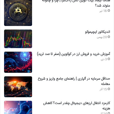
هدف ایجاد بیت کوین کش (BCH) | چرا و چگونه
متولد شد؟
18 تیر
اندیکاتور ایچیموکو
20 بهمن
آموزش خرید و فروش ارز در کوکوین (صفر تا صد ترید)
3 دی
حداقل سرمایه در آلپاری | راهنمای جامع واریز و شروع
معامله
15 آذر
کارمزد انتقال ارزهای دیجیتال چقدر است؟ کاهش
هزینه
14 آذر