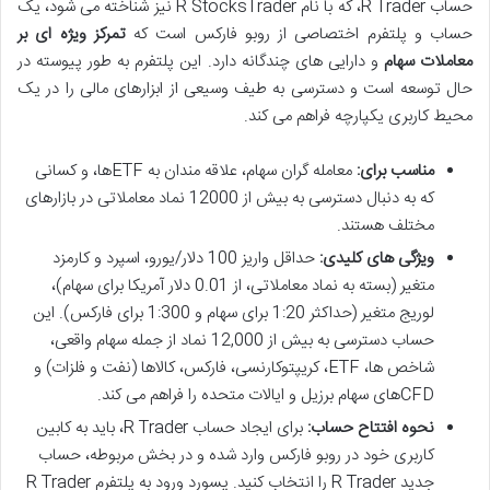
حساب R Trader، که با نام R StocksTrader نیز شناخته می شود، یک
حساب و پلتفرم اختصاصی از روبو فارکس است که
تمرکز ویژه ای بر
معاملات سهام
و دارایی های چندگانه دارد. این پلتفرم به طور پیوسته در
حال توسعه است و دسترسی به طیف وسیعی از ابزارهای مالی را در یک
محیط کاربری یکپارچه فراهم می کند.
مناسب برای:
معامله گران سهام، علاقه مندان به ETFها، و کسانی
که به دنبال دسترسی به بیش از 12000 نماد معاملاتی در بازارهای
مختلف هستند.
ویژگی های کلیدی:
حداقل واریز 100 دلار/یورو، اسپرد و کارمزد
متغیر (بسته به نماد معاملاتی، از 0.01 دلار آمریکا برای سهام)،
لوریج متغیر (حداکثر 1:20 برای سهام و 1:300 برای فارکس). این
حساب دسترسی به بیش از 12,000 نماد از جمله سهام واقعی،
شاخص ها، ETF، کریپتوکارنسی، فارکس، کالاها (نفت و فلزات) و
CFDهای سهام برزیل و ایالات متحده را فراهم می کند.
نحوه افتتاح حساب:
برای ایجاد حساب R Trader، باید به کابین
کاربری خود در روبو فارکس وارد شده و در بخش مربوطه، حساب
جدید R Trader را انتخاب کنید. پسورد ورود به پلتفرم R Trader