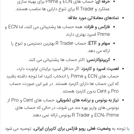
حرفه ای:
حساب های ECN و Prime برای بهینه سازی
عملکرد و R Trader برای تنوع دارایی ها مناسب هستند.
نمادهای معاملاتی مورد علاقه:
فارکس و فلزات:
همه حساب ها پشتیبانی می کنند، اما ECN و
Prime اسپرد بهتری دارند.
سهام و ETF:
حساب R Trader بهترین دسترسی و تنوع را
ارائه می دهد.
کریپتوکارنسی:
اکثر حساب ها پشتیبانی می کنند.
اهمیت اسپرد و کارمزد:
اگر حداقل اسپرد برایتان اولویت دارد،
حساب های ECN و Prime را انتخاب کنید؛ اما توجه داشته باشید
که این حساب ها دارای کارمزد هستند. در غیر این صورت، حساب
Pro و Cent بدون کارمزد هستند.
نیاز به بونوس و برنامه های تشویقی:
حساب های Cent و Pro از
بونوس های واریز بهره مند می شوند، در حالی که حساب های
ECN، Prime و R Trader بونوس ارائه نمی دهند.
با توجه به
وضعیت فعلی روبو فارکس برای کاربران ایرانی
، توصیه می شود