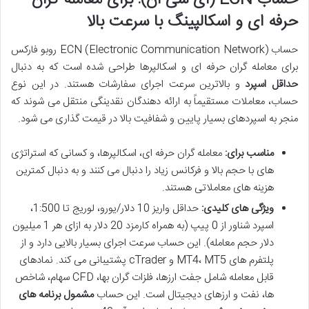
حساب ECN (ای سی ان): برای معامله گران
حرفه ای و اسکالپینگ با سرعت بالا
حساب ECN (Electronic Communication Network) روبو فارکس
برای معامله گران حرفه ای و اسکالپرها طراحی شده است که به دنبال
حداقل اسپرد
و بالاترین سرعت اجرای سفارشات هستند. در این نوع
حساب، معاملات مستقیماً به ارائه دهندگان نقدینگی منتقل می شوند که
منجر به اسپردهای بسیار پایین و شفافیت بالا در قیمت گذاری می شود.
مناسب برای:
معامله گران حرفه ای، اسکالپرها، و کسانی که استراتژی
های با حجم بالا و فرکانس زیاد را دنبال می کنند و به دنبال کمترین
هزینه های معاملاتی هستند.
ویژگی های کلیدی:
حداقل واریز 10 دلار/یورو، لوریج تا 1:500،
اسپرد شناور از 0 پیپ (به همراه کارمزد 20 دلار به ازای هر 1 میلیون
دلار حجم معامله). این حساب سرعت اجرای بسیار بالایی دارد و از
پلتفرم های MT4، MT5 و cTrader پشتیبانی می کند. نمادهای
قابل معامله شامل جفت ارزها، فلزات گران بها، CFD سهام، شاخص
ها، نفت و ارزهای دیجیتال است. این حساب
مشمول برنامه های