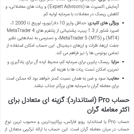
آزمایش اکسپرت ها (Expert Advisors) و ربات های معاملاتی، و
کاهش ریسک در معاملات با سرمایه اولیه کم.
ویژگی های کلیدی:
حداقل واریز 10 دلار/یورو، لوریج تا 1:2000،
اسپرد شناور از 1.3 پیپ، پشتیبانی از پلتفرم های MetaTrader 4
(MT4) و MetaTrader 5 (MT5)، و دسترسی به نمادهایی نظیر
جفت ارزها، فلزات و ارزهای دیجیتال. این حساب امکان استفاده از
تمامی بونوس ها را نیز فراهم می کند.
مزایا:
ریسک پایین برای سرمایه کم، محیط ایده آل برای یادگیری و
تمرین، امکان تست ربات ها با هزینه کم.
معایب:
سود و ضرر به همان نسبت کمتر خواهد بود که ممکن است
برای معامله گران با سرمایه های بزرگتر جذاب نباشد.
حساب Pro (استاندارد): گزینه ای متعادل برای
اکثر معامله گران
حساب Pro یا استاندارد روبو فارکس، پرکاربردترین و محبوب ترین نوع
حساب در میان معامله گران است. این حساب با ارائه ترکیبی متعادل از