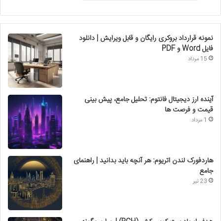
نمونه قرارداد بروکری رایگان و قابل ویرایش | دانلود
فایل Word و PDF
15 مرداد
آینده ارز دیجیتال فانتوم: تحلیل جامع، پیش بینی
قیمت و فرصت ها
1 مرداد
هاردفورک لندن اتریوم: هر آنچه باید بدانید | راهنمای
جامع
23 تیر