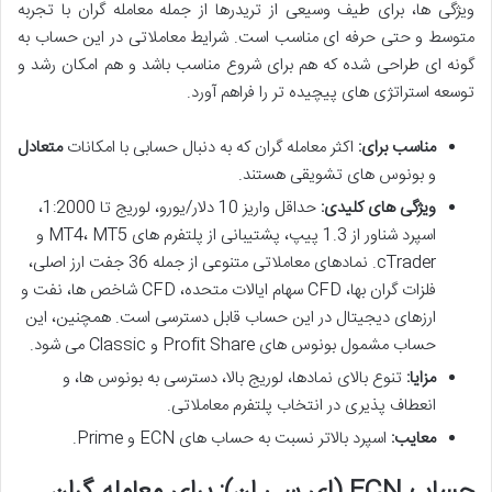
ویژگی ها، برای طیف وسیعی از تریدرها از جمله معامله گران با تجربه
متوسط و حتی حرفه ای مناسب است. شرایط معاملاتی در این حساب به
گونه ای طراحی شده که هم برای شروع مناسب باشد و هم امکان رشد و
توسعه استراتژی های پیچیده تر را فراهم آورد.
مناسب برای:
اکثر معامله گران که به دنبال حسابی با امکانات
متعادل
و بونوس های تشویقی هستند.
ویژگی های کلیدی:
حداقل واریز 10 دلار/یورو، لوریج تا 1:2000،
اسپرد شناور از 1.3 پیپ، پشتیبانی از پلتفرم های MT4، MT5 و
cTrader. نمادهای معاملاتی متنوعی از جمله 36 جفت ارز اصلی،
فلزات گران بها، CFD سهام ایالات متحده، CFD شاخص ها، نفت و
ارزهای دیجیتال در این حساب قابل دسترسی است. همچنین، این
حساب مشمول بونوس های Profit Share و Classic می شود.
مزایا:
تنوع بالای نمادها، لوریج بالا، دسترسی به بونوس ها، و
انعطاف پذیری در انتخاب پلتفرم معاملاتی.
معایب:
اسپرد بالاتر نسبت به حساب های ECN و Prime.