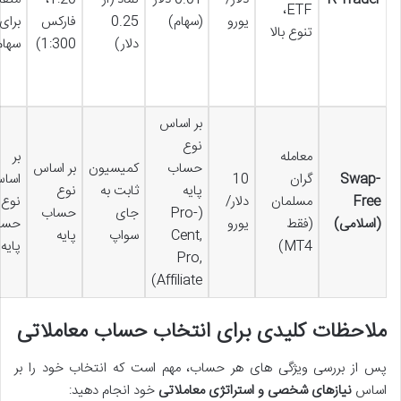
ETF،
یورو
(سهام)
0.25
فارکس
برای
تنوع بالا
دلار)
1:300)
سهام
بر اساس
نوع
معامله
بر
حساب
کمیسیون
بر اساس
Swap-
گران
10
اسا
پایه
ثابت به
نوع
Free
مسلمان
دلار/
نوع
(Pro-
جای
حساب
(اسلامی)
(فقط
یورو
حسا
Cent,
سواپ
پایه
MT4)
پایه
Pro,
Affiliate)
ملاحظات کلیدی برای انتخاب حساب معاملاتی
پس از بررسی ویژگی های هر حساب، مهم است که انتخاب خود را بر
اساس
نیازهای شخصی و استراتژی معاملاتی
خود انجام دهید: