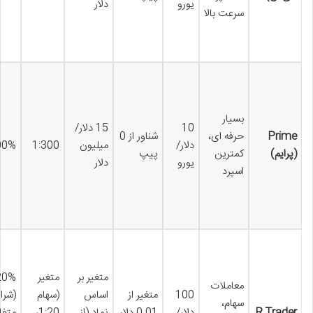
یورو
دلار
سرعت بالا
بسیار
10
15 دلار/
Prime
حرفه ای،
شناور از 0
دلار/
میلیون
1:300
00%
(پرایم)
کمترین
پیپ
یورو
دلار
اسپرد
متغیر بر
متغیر
20%
معاملات
100
متغیر از
اساس
(سهام
(شرا
سهام،
R Trader
دلار/
0.01 دلار
نماد (از
1:20،
متفا