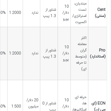
مبتدیان،
10
Cent
تست
شناور از
دلار/
ندارد
1:2000
10%
(سنتی)
استراتژی/
1.3 پیپ
یورو
اکسپرت
اکثر
معامله
10
Pro
گران
شناور از
دلار/
ندارد
1:2000
20%
(استاندارد)
(متوسط
1.3 پیپ
یورو
تا حرفه
ای)
حرفه ای
10
20 دلار/
ECN (ای
ها،
شناور از 0
دلار/
میلیون
1:500
40%
سی ان)
اسکالپرها،
پیپ