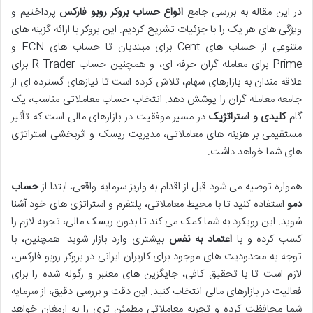
در این مقاله به بررسی جامع
انواع حساب بروکر روبو فارکس
پرداختیم و
ویژگی های هر یک را با جزئیات تشریح کردیم. این بروکر با ارائه گزینه های
متنوعی از حساب های Cent برای مبتدیان تا حساب های ECN و
Prime برای معامله گران حرفه ای، و همچنین حساب R Trader برای
علاقه مندان به بازارهای سهام، تلاش کرده است تا نیازهای گسترده ای از
جامعه معامله گران را پوشش دهد. انتخاب حساب معاملاتی مناسب، یک
گام
کلیدی و استراتژیک
در مسیر موفقیت در بازارهای مالی است که تأثیر
مستقیمی بر هزینه های معاملاتی، مدیریت ریسک و اثربخشی استراتژی
های شما خواهد داشت.
همواره توصیه می شود قبل از اقدام به واریز سرمایه واقعی، ابتدا از
حساب
دمو
استفاده کنید تا با محیط معاملاتی، پلتفرم و استراتژی های خود آشنا
شوید. این رویکرد به شما کمک می کند تا بدون ریسک مالی، تجربه لازم را
کسب کرده و با
اعتماد به نفس
بیشتری وارد بازار شوید. همچنین، با
توجه به محدودیت های موجود برای کاربران ایرانی در بروکر روبو فارکس،
لازم است تا با تحقیق کافی، جایگزین های معتبر و رگوله شده را برای
فعالیت در بازارهای مالی انتخاب کنید. این دقت و بررسی دقیق، از سرمایه
شما محافظت کرده و تجربه معاملاتی مطمئن تری را به ارمغان خواهد