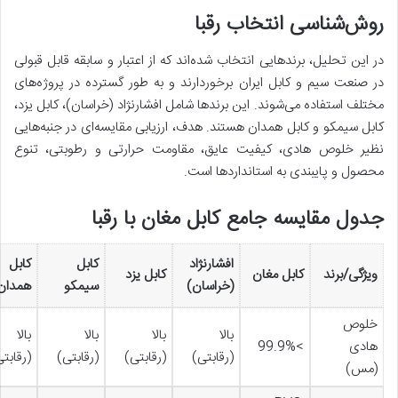
روش‌شناسی انتخاب رقبا
در این تحلیل، برندهایی انتخاب شده‌اند که از اعتبار و سابقه قابل قبولی
در صنعت سیم و کابل ایران برخوردارند و به طور گسترده در پروژه‌های
مختلف استفاده می‌شوند. این برندها شامل افشارنژاد (خراسان)، کابل یزد،
کابل سیمکو و کابل همدان هستند. هدف، ارزیابی مقایسه‌ای در جنبه‌هایی
نظیر خلوص هادی، کیفیت عایق، مقاومت حرارتی و رطوبتی، تنوع
محصول و پایبندی به استانداردها است.
جدول مقایسه جامع کابل مغان با رقبا
افشارنژاد
کابل
کابل
ویژگی/برند
کابل مغان
کابل یزد
(خراسان)
سیمکو
همدان
خلوص
بالا
بالا
بالا
بالا
هادی
>99.9%
(رقابتی)
(رقابتی)
(رقابتی)
(رقابت
(مس)