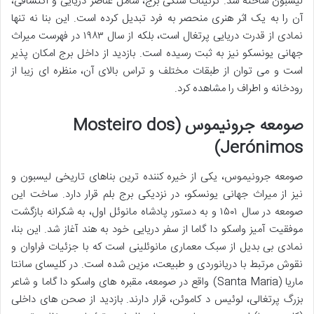
لیسبون ساخته شد. تزئینات سنگی برج، شامل عناصر دریایی و اکتشافی،
آن را به یک اثر هنری منحصر به فرد تبدیل کرده است. این بنا نه تنها
نمادی از قدرت دریایی پرتغال است، بلکه از سال ۱۹۸۳ در فهرست میراث
جهانی یونسکو نیز به ثبت رسیده است. بازدید از داخل برج امکان پذیر
است و می توان از طبقات مختلف و تراس بالای آن، منظره ای زیبا از
رودخانه و اطراف را مشاهده کرد.
صومعه جرونیموس (Mosteiro dos
Jerónimos)
صومعه جرونیموس، یکی از خیره کننده ترین بناهای تاریخی لیسبون و
نیز از میراث جهانی یونسکو، در نزدیکی برج بلم قرار دارد. ساخت این
صومعه در سال ۱۵۰۱ و به دستور پادشاه مانوئل اول، به شکرانه بازگشت
موفقیت آمیز واسکو دا گاما از سفر دریایی خود به هند آغاز شد. این بنا،
نمادی بی بدیل از سبک معماری مانوئلینی است که با جزئیات فراوان و
نقوش مرتبط با دریانوردی و طبیعت، مزین شده است. در کلیسای سانتا
ماریا (Santa Maria) واقع در صومعه، مقبره های واسکو دا گاما و شاعر
بزرگ پرتغالی، لوئیس د کاموئن، قرار دارند. بازدید از صحن های داخلی