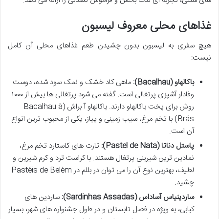
های سنتی، تجربه ای لذت بخش و فراموش نشدنی را ارائه می دهد.
غذاهای محلی معروف لیسبون
هیچ سفری به لیسبون بدون چشیدن طعم غذاهای محلی آن کامل
نیست:
باکالهاو (Bacalhau):
ماهی کاد خشک و نمک سود شده، دوست
وفادار آشپزی پرتغالی است. گفته می شود پرتغالی ها بیش از ۱۰۰۰
روش برای پخت باکالهاو دارند. باکالهاو آ براش (Bacalhau à
Brás) با تخم مرغ، سیب زمینی و پیاز، یکی از محبوب ترین انواع
آن است.
پاستل دناتا (Pastel de Nata):
تارت های کاستارد تخم مرغ،
نمادین ترین شیرینی پرتغال هستند. با کراست ترد و کرم شیرین و
لطیف، بهترین نوع آن را می توان در بللم در Pastéis de Belém
چشید.
ساردینیاس آساداس (Sardinhas Assadas):
ساردین های
کبابی، به ویژه در فصل تابستان و در طول جشنواره های شهر، بسیار