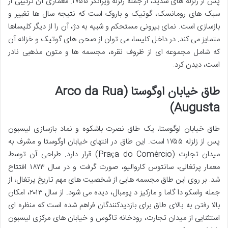
پس از زلزله های شدید، از جمله زلزله ویرانگر ۱۷۵۵. معماری آن ترکیبی از
سبک های رومانسک، گوتیک و باروک است که نتیجه سال ها تغییر و
بازسازی است. نمای بیرونی مستحکم و شبیه به دژ، آن را از دیگر کلیساها
متمایز می کند. در داخل کلیسا، می توان از صحن های گوتیک و خزانه آن
که شامل مجموعه ای از ظروف نقره، مجسمه ها و متون مذهبی نادر
است، دیدن کرد.
طاق خیابان اوگوستا (Arco da Rua
Augusta)
طاق خیابان اوگوستا، یک طاق نصرت باشکوه و نماد بازسازی لیسبون
پس از زلزله ۱۷۵۵ است. این طاق در انتهای خیابان اوگوستا و مشرف به
میدان تجارت (Praça do Comércio) قرار دارد. طراحی آن توسط
معمار پرتغالی، سانتوس کاروالیو، صورت گرفت و در سال ۱۸۷۳ افتتاح
شد. بر روی این طاق مجسمه هایی از شخصیت های مهم تاریخ پرتغال، از
جمله واسکو دا گاما و مارکیز د پومبال، دیده می شود. از سال ۲۰۱۳، امکان
بالا رفتن به بالای طاق برای بازدیدکنندگان فراهم شده است که منظره ای
استثنایی از میدان تجارت، رودخانه تاگوس و خیابان های مرکزی لیسبون