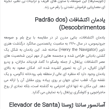
(کلویسترها) این صومعه، با ستون های ظریف و تزئینات بی نظیر، تجربه
ای معماریایی فراموش نشدنی را رقم می زند.
یادمان اکتشافات (Padrão dos
Descobrimentos)
یادمان اکتشافات، بنایی مدرن تر در مقایسه با برج بلم و صومعه
جرونیموس، در سال ۱۹۶۰ به مناسبت پانصدمین سالگرد درگذشت هنری
ناوبر (Henry the Navigator) ساخته شد. این یادمان به شکل یک
کشتی بادبانی طراحی شده و مجسمه هایی از مهم ترین شخصیت های
عصر اکتشافات پرتغال، از جمله واسکو دا گاما، فردیناند ماژلان، و پدرو
آلوارز کابرال، در آن به تصویر کشیده شده اند. امکان صعود به بالای
یادمان وجود دارد که منظره ای عالی از منطقه بلم، رودخانه تاگوس، و یک
نقشه بزرگ قطب نمای جهان بر روی پیاده روی مقابل آن را ارائه می
دهد. این مکان نه تنها ادای احترامی به گذشته است، بلکه نمادی از روح
ماجراجویی و کاوشگری پرتغال را به نمایش می گذارد.
آسانسور سانتا ژوستا (Elevador de Santa