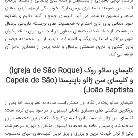
آرامگاه نهایی بسیاری از پادشاهان و ملکه های پرتغالی از سلسله براگانزا
است. این صومعه با معماری رومی-باروک خود، یکی از مهم ترین بناهای
مذهبی لیسبون به شمار می آید. کلیسای جامع با گنبد عظیم و باشکوه
خود، مکانی برای ادای احترام به شخصیت های برجسته تاریخی پرتغال
نیز هست. از جمله شخصیت های مدفون در اینجا می توان به فادوخوان
شهیر پرتغال، آمالیا رودریگش، اشاره کرد. بازدید از این مجموعه فرصتی
برای آشنایی با تاریخ سلطنتی پرتغال و لذت بردن از معماری فاخر آن
فراهم می کند.
کلیسای سائو روک (Igreja de São Roque)
و کلیسای سن ژائو باپتیستا (Capela de São
João Baptista)
کلیسای سائو روک در نگاه اول ممکن است ساده به نظر برسد، اما یکی از
بزرگترین شگفتی های معماری داخلی لیسبون را در خود پنهان کرده است:
کلیسای سن ژائو باپتیستا. این کلیسای کوچک، که در قرن هجدهم در رم
ساخته شد و سپس قطعه به قطعه به لیسبون منتقل و دوباره سر هم شد،
یکی از گران قیمت ترین و پرزرق و برق ترین کلیساهای جهان محسوب