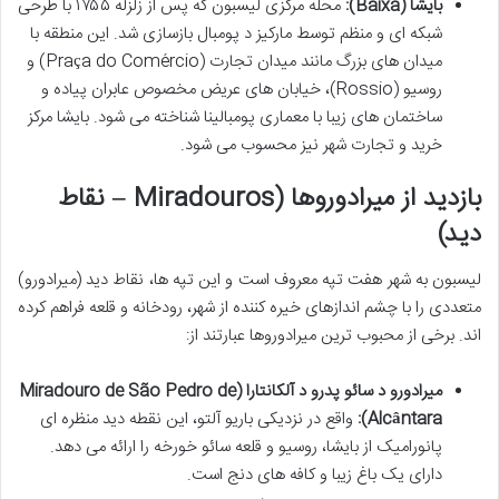
بایشا (Baixa):
محله مرکزی لیسبون که پس از زلزله ۱۷۵۵ با طرحی
شبکه ای و منظم توسط مارکیز د پومبال بازسازی شد. این منطقه با
میدان های بزرگ مانند میدان تجارت (Praça do Comércio) و
روسیو (Rossio)، خیابان های عریض مخصوص عابران پیاده و
ساختمان های زیبا با معماری پومبالینا شناخته می شود. بایشا مرکز
خرید و تجارت شهر نیز محسوب می شود.
بازدید از میرادوروها (Miradouros – نقاط
دید)
لیسبون به شهر هفت تپه معروف است و این تپه ها، نقاط دید (میرادورو)
متعددی را با چشم اندازهای خیره کننده از شهر، رودخانه و قلعه فراهم کرده
اند. برخی از محبوب ترین میرادوروها عبارتند از:
میرادورو د سائو پدرو د آلکانتارا (Miradouro de São Pedro de
Alcântara):
واقع در نزدیکی باریو آلتو، این نقطه دید منظره ای
پانورامیک از بایشا، روسیو و قلعه سائو خورخه را ارائه می دهد.
دارای یک باغ زیبا و کافه های دنج است.