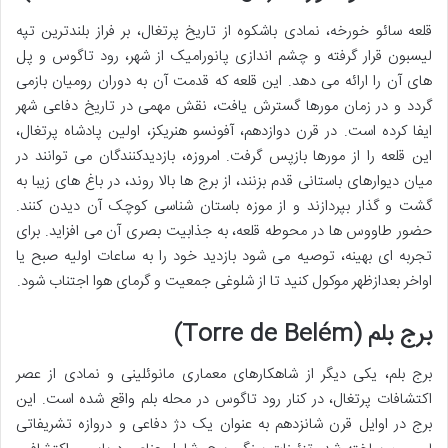
قلعه سائو خورخه، نمادی باشکوه از تاریخ پرتغال، بر فراز بلندترین تپه
لیسبون قرار گرفته و چشم اندازی پانورامیک از شهر، رود تاگوس و پل
های آن را ارائه می دهد. این قلعه که قدمت آن به دوران رومیان بازمی
گردد و در زمان مورها گسترش یافت، نقش مهمی در تاریخ دفاعی شهر
ایفا کرده است. در قرن دوازدهم، آفونسو هنریکز، اولین پادشاه پرتغال،
این قلعه را از مورها بازپس گرفت. امروزه، بازدیدکنندگان می توانند در
میان دیوارهای باستانی قدم بزنند، از برج ها بالا روند، در باغ های زیبا به
گشت و گذار بپردازند و از موزه باستان شناسی کوچک آن دیدن کنند.
حضور طاووس ها در محوطه قلعه، به جذابیت بصری آن می افزاید. برای
تجربه ای بهینه، توصیه می شود بازدید خود را به ساعات اولیه صبح یا
اواخر بعدازظهر موکول کنید تا از شلوغی جمعیت و گرمای هوا اجتناب شود.
برج بلم (Torre de Belém)
برج بلم، یکی دیگر از شاهکارهای معماری مانوئلینی و نمادی از عصر
اکتشافات پرتغال، در کنار رود تاگوس در محله بلم واقع شده است. این
برج در اوایل قرن شانزدهم به عنوان یک دژ دفاعی و دروازه تشریفاتی