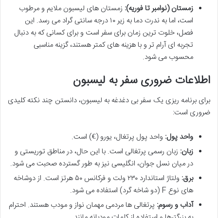
زمستان (نوامبر تا فوریه):
زمستان های لیسبون ملایم و مرطوب
است، اما به ندرت دما به زیر ۱۰ درجه سانتی گراد می رسد. این
فصل، خلوت ترین زمان برای سفر است و برای کسانی که به دنبال
تجربه ای آرام تر و با هزینه های کمتر هستند، گزینه مناسبی
محسوب می شود.
اطلاعات ضروری سفر به لیسبون
برای برنامه ریزی یک سفر بی دغدغه به لیسبون، دانستن چند نکته کلیدی
ضروری است:
واحد پول:
واحد پول پرتغال، یورو (€) است.
زبان:
زبان رسمی پرتغالی است. با این حال، در مناطق توریستی و
در میان نسل جوان، انگلیسی نیز به طور گسترده صحبت می شود.
برق:
ولتاژ استاندارد ۲۳۰ ولت و فرکانس ۵۰ هرتز است. از دوشاخه
های نوع F (دو شاخه گرد) استفاده می شود.
آداب و رسوم:
پرتغالی ها مردمی مهمان نواز و مودب هستند. احترام
به بزرگترها و استفاده از کلمات مودبانه مانند