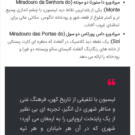
میرادورو دا سنورنا دو مونته (Miradouro da Senhora do
Monte):
یکی از بلندترین نقاط دید لیسبون، با چشم اندازی وسیع
تر و کمتر شلوغ از قلعه، شهر و رودخانه تاگوس. مکانی عالی برای
تماشای غروب آفتاب.
میرادورو داس پورتاس دو سول (Miradouro das Portas do
Sol):
یک نقطه دید کلاسیک در آلفاما، که منظره ای کارت پستالی
از خانه های رنگارنگ آلفاما، کلیسای سائو ویسنته دو فورا و
رودخانه را ارائه می دهد.
لیسبون با تلفیقی از تاریخ کهن، فرهنگ غنی
و مناظر شهری دل انگیز، تجربه ای بی نظیر
از یک پایتخت اروپایی را به ارمغان می آورد؛
شهری که در آن هر خیابان و هر تپه