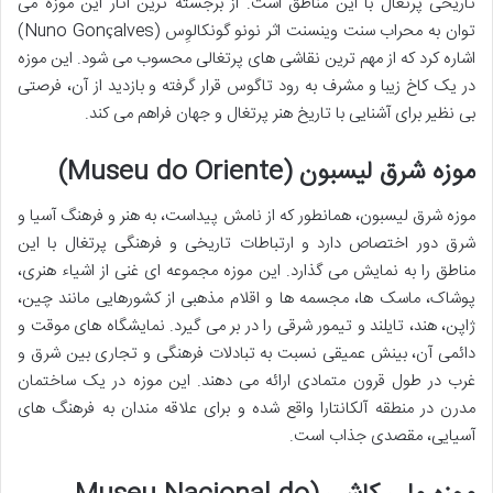
تاریخی پرتغال با این مناطق است. از برجسته ترین آثار این موزه می
توان به محراب سنت وینسنت اثر نونو گونکالوِس (Nuno Gonçalves)
اشاره کرد که از مهم ترین نقاشی های پرتغالی محسوب می شود. این موزه
در یک کاخ زیبا و مشرف به رود تاگوس قرار گرفته و بازدید از آن، فرصتی
بی نظیر برای آشنایی با تاریخ هنر پرتغال و جهان فراهم می کند.
موزه شرق لیسبون (Museu do Oriente)
موزه شرق لیسبون، همانطور که از نامش پیداست، به هنر و فرهنگ آسیا و
شرق دور اختصاص دارد و ارتباطات تاریخی و فرهنگی پرتغال با این
مناطق را به نمایش می گذارد. این موزه مجموعه ای غنی از اشیاء هنری،
پوشاک، ماسک ها، مجسمه ها و اقلام مذهبی از کشورهایی مانند چین،
ژاپن، هند، تایلند و تیمور شرقی را در بر می گیرد. نمایشگاه های موقت و
دائمی آن، بینش عمیقی نسبت به تبادلات فرهنگی و تجاری بین شرق و
غرب در طول قرون متمادی ارائه می دهند. این موزه در یک ساختمان
مدرن در منطقه آلکانتارا واقع شده و برای علاقه مندان به فرهنگ های
آسیایی، مقصدی جذاب است.