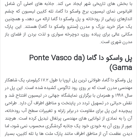
با بخش های تاریخی شهر ایجاد می کند. جاذبه های اصلی آن شامل
اقیانوس نمای لیسبون، برج واسکو دا گاما، تله کابین لیسبون که چشم
اندازهای زیبایی از رودخانه و پل واسکو دا گاما ارائه می دهد، و همچنین
یک مرکز خرید بزرگ و مدرن (سنترو واسکو دا گاما) هستند. این پارک
مکانی عالی برای پیاده روی، دوچرخه سواری و لذت بردن از فضای باز
مدرن شهری است.
پل واسکو دا گاما (Ponte Vasco da
Gama)
پل واسکو دا گاما، طولانی ترین پل اروپا با طول ۱۷.۲ کیلومتر، یک شاهکار
مهندسی مدرن است که بر روی رود تاگوس کشیده شده است. این پل در
سال ۱۹۹۸ و همزمان با برگزاری نمایشگاه جهانی در لیسبون افتتاح شد و
نقش حیاتی در تسهیل تردد در پایتخت و مناطق اطراف آن دارد. طراحی
پیچیده این پل برای مقاومت در برابر زلزله و تغییرات سطح آب رودخانه،
آن را به نمادی از توانایی های مهندسی پرتغال تبدیل کرده است. هرچند
عبور از روی آن به خودی خود یک جاذبه گردشگری محسوب نمی شود، اما
دیدن عظمت آن از مناطق اطراف مانند پارک ملت ها یا تله کابین، بسیار