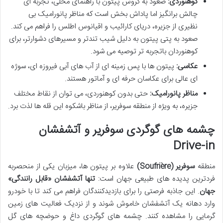
کوهنوردی:
صعود به گروس پیتون با راهنمای محلی، تجربه ای
چالش برانگیز اما پاداش بخش است که مناظر پانورامیک بی
نظیری از جزیره، دریای کارائیب و اقیانوس اطلس را فراهم می کند.
صعود به پتی پیتون به دلیل شیب تندتر و مسیرهای دشوارتر، برای
کوهنوردان باتجربه تر توصیه می شود.
عکاسی:
پیتون ها با پس زمینه ای از آب های آبی فیروزه ای، سوژه
ای عالی برای عکاسان حرفه ای و آماتور هستند.
مناظر پانورامیک:
حتی بدون کوهنوردی، می توان از نقاط مختلف
جزیره، به ویژه از منطقه سوفریر، از مناظر باشکوه این قله ها لذت برد.
چشمه های گوگردی سوفریر و آتشفشان
Drive-in
منطقه
سوفریر (Soufrière)
علاوه بر پیتون ها، میزبان یکی از منحصربه
فردترین پدیده های طبیعی جهان است:
تنها آتشفشان «قابل رانندگی»
جهان
. این جاذبه فرصتی را برای بازدیدکنندگان فراهم می کند تا با خودرو
وارد دهانه یک آتشفشان خاموش شوند و از نزدیک فعالیت های زمین
گرمایی را مشاهده کنند. چشمه های گوگردی داغ و حوضچه های گل