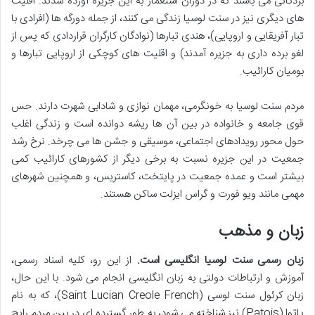
بردگانی می باشند که در دوران استعمار به این جزیره آورده شدند. اقلیت
های دیگری نیز در سنت لوسیا زندگی می کنند، از جمله دورگه ها (افرادی با
تبار آفریقایی و اروپایی)، هندی تبارها (نوادگان کارگران قراردادی که پس از
لغو برده داری به جزیره آمدند) و اقلیت های کوچکی از اروپایی تبارها و
بومیان کارائیب.
مردم سنت لوسیا به خونگرمی، مهمان نوازی و شادابی شهرت دارند. حس
قوی جامعه و خانواده در بین آن ها ریشه دوانده است و زندگی اغلب
حول محور رویدادهای اجتماعی، موسیقی و جشن ها می چرخد. نرخ رشد
جمعیت در این جزیره نسبت به برخی دیگر از کشورهای کارائیب کمی
بیشتر است و عمده جمعیت در پایتخت، کاستریس، و همچنین شهرهای
مهمی مانند ویو فورت و گراس ایزلت ساکن هستند.
زبان و مذهب
زبان رسمی سنت لوسیا انگلیسی است.
از این رو، کلیه اسناد رسمی،
آموزش و ارتباطات دولتی به زبان انگلیسی انجام می شود. با این حال،
زبان کرئول سنت لوسی (Saint Lucian Creole French)، که به نام
پاتوا (Patois) نیز شناخته می شود، به طور گسترده ای در بین مردم رایج