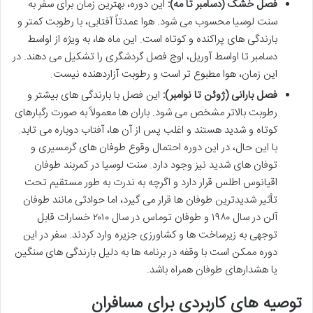
فصل خشک (دسامبر تا مه):
این دوره، بهترین زمان برای سفر به
سنت لوسیا محسوب می شود. هوا عمدتاً آفتابی، با رطوبت کمتر و
بارندگی های پراکنده و کوتاه است. این ماه ها، به ویژه از اواسط
دسامبر تا اواسط آوریل، اوج فصل گردشگری را تشکیل می دهند. در
این زمان، هوا مطبوع تر است و رطوبت آزاردهنده نیست.
فصل بارانی (ژوئن تا نوامبر):
این فصل با بارندگی های بیشتر و
رطوبت بالاتر مشخص می شود. باران ها معمولاً به صورت رگبارهای
کوتاه و شدید هستند و اغلب پس از آن ها، آفتاب دوباره می تابد.
با این حال، در این دوره احتمال وقوع طوفان های گرمسیری و
توفان های شدید نیز وجود دارد. سنت لوسیا در کمربند طوفان
اقیانوس اطلس قرار دارد و اگرچه به ندرت به طور مستقیم تحت
تأثیر شدیدترین طوفان ها قرار می گیرد، اما حوادثی مانند طوفان
آلن در سال ۱۹۸۰ و طوفان توماس در سال ۲۰۱۰ خسارات قابل
توجهی به زیرساخت ها و کشاورزی جزیره وارد کردند. سفر در این
دوره ممکن است با وقفه در برنامه ها به دلیل بارندگی های سنگین
یا هشدارهای طوفان همراه باشد.
توصیه های کاربردی برای مسافران