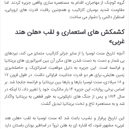
گروه کوچک از مهاجران، اقدام به مستعمره سازی واقعی جزیره کردند. اما
مقاومت شدید بومیان کارائیب و همچنین رقابت قدرت های اروپایی،
استقرار دائمی را دشوار می ساخت.
کشمکش های استعماری و لقب «هلن هند
غربی»
آنچه تاریخ سنت لوسیا را از سایر جزایر کارائیب متمایز می کند، نبردهای
بی شمار و دست به دست شدن های مکرر آن بین امپراتوری های بریتانیا
و فرانسه است. این جزیره به دلیل موقعیت استراتژیک و حاصلخیزی
زمین هایش، برای هر دو قدرت جذابیت فراوانی داشت. در طول قرون ۱۷
و ۱۸ میلادی، سنت لوسیا بارها و بارها بین بریتانیا و فرانسه جابجا شد. بر
اساس برخی روایات، این جزیره ۱۴ بار مالکیت خود را تغییر داد، تا اینکه در
سال ۱۸۱۴ و پس از جنگ های ناپلئونی، به طور قطعی به بریتانیا واگذار
شد و به مستعمره تاج و تخت بریتانیا تبدیل گشت.
این تاریخ پرفراز و نشیب باعث شد که سنت لوسیا به لقب «هلن هند
غربی» مشهور شود، که اشاره ای به هلن تروآ در اساطیر یونان باستان دارد