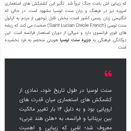
که زیبایی اش باعث جنگ تروآ شد. تأثیر این کشمکش های استعماری
امروزه نیز در فرهنگ و زبان سنت لوسیا مشهود است. در حالی که
انگلیسی زبان رسمی کشور است، بخش قابل توجهی از مردم به کرئول
سنت لوسی (Saint Lucian Creole French) صحبت می کنند که ریشه
های قوی فرانسوی دارد و میراثی از دوران استعمار فرانسه است. این
دوگانگی فرهنگی به
جزیره سنت لوسیا
هویتی منحصر به فرد بخشیده
است.
سنت لوسیا در طول تاریخ خود، نمادی از
کشمکش های استعماری میان قدرت های
اروپایی بود و به دلیل ۱۴ بار تغییر مالکیت
بین بریتانیا و فرانسه، به «هلن هند غربی»
معروف شد؛ لقبی که زیبایی و اهمیت