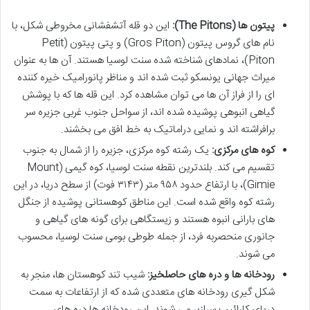
پیتون ها (The Pitons):
این دو قله آتشفشانی مخروطی شکل، با
نام های گروس پیتون (Gros Piton) و پتی پیتون (Petit
Piton)، نمادهای شناخته شده سنت لوسیا هستند. آن ها به عنوان
میراث جهانی یونسکو ثبت شده اند و مناظر پانورامیک خیره کننده
ای را از فراز آن ها می توان مشاهده کرد. این قله ها که با پوشش
گیاهی انبوهی پوشیده شده اند، از سواحل جنوب غربی جزیره سر
برافراشته اند و نمایی دراماتیک به خط افق می بخشند.
کوه های مرکزی:
یک رشته کوه مرکزی، جزیره را از شمال به جنوب
تقسیم می کند. بلندترین نقطه سنت لوسیا، کوه گیمی (Mount
Gimie)، با ارتفاع حدود ۹۵۸ متر (۳۱۴۳ فوت) از سطح دریا، در این
رشته کوه واقع شده است. این مناطق کوهستانی پوشیده از جنگل
های بارانی انبوه هستند و زیستگاهی برای گونه های گیاهی و
جانوری منحصربه فرد، از جمله طوطی بومی سنت لوسیا، محسوب
می شوند.
رودخانه ها و دره های حاصلخیز:
شیب تند کوهستان ها، منجر به
شکل گیری رودخانه های متعددی شده که از ارتفاعات به سمت
دریای کارائیب سرازیر می شوند. این رودخانه ها دره های