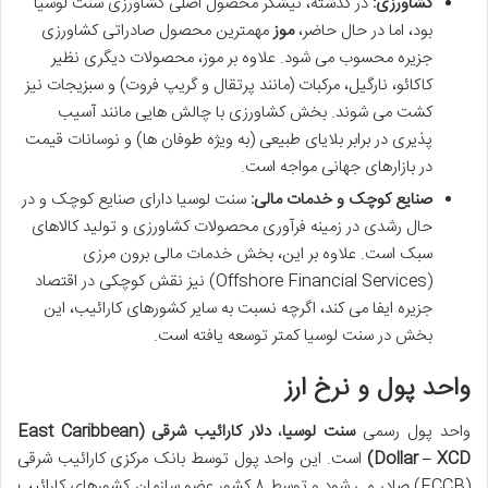
کشاورزی:
در گذشته، نیشکر محصول اصلی کشاورزی سنت لوسیا
بود، اما در حال حاضر،
موز
مهمترین محصول صادراتی کشاورزی
جزیره محسوب می شود. علاوه بر موز، محصولات دیگری نظیر
کاکائو، نارگیل، مرکبات (مانند پرتقال و گریپ فروت) و سبزیجات نیز
کشت می شوند. بخش کشاورزی با چالش هایی مانند آسیب
پذیری در برابر بلایای طبیعی (به ویژه طوفان ها) و نوسانات قیمت
در بازارهای جهانی مواجه است.
صنایع کوچک و خدمات مالی:
سنت لوسیا دارای صنایع کوچک و در
حال رشدی در زمینه فرآوری محصولات کشاورزی و تولید کالاهای
سبک است. علاوه بر این، بخش خدمات مالی برون مرزی
(Offshore Financial Services) نیز نقش کوچکی در اقتصاد
جزیره ایفا می کند، اگرچه نسبت به سایر کشورهای کارائیب، این
بخش در سنت لوسیا کمتر توسعه یافته است.
واحد پول و نرخ ارز
واحد پول رسمی
سنت لوسیا
،
دلار کارائیب شرقی (East Caribbean
Dollar – XCD)
است. این واحد پول توسط بانک مرکزی کارائیب شرقی
(ECCB) صادر می شود و توسط ۸ کشور عضو سازمان کشورهای کارائیب