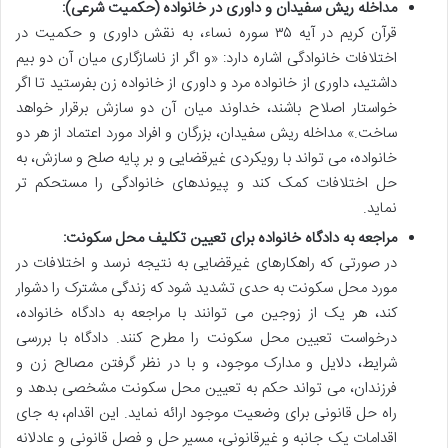
مداخله ریش سفیدان و داوری در خانواده (حکمیت شرعی):
قرآن کریم در آیه ۳۵ سوره نساء، به نقش داوری و حکمیت در
اختلافات خانوادگی اشاره دارد: «و اگر از ناسازگاری میان آن دو بیم
داشتید، داوری از خانواده مرد و داوری از خانواده زن بفرستید تا اگر
خواستار اصلاح باشند، خداوند میان آن دو سازش برقرار خواهد
ساخت.» مداخله ریش سفیدان، بزرگان و افراد مورد اعتماد از هر دو
خانواده، می تواند با رویکردی غیرقضایی و بر پایه صلح و سازش، به
حل اختلافات کمک کند و پیوندهای خانوادگی را مستحکم تر
نماید.
مراجعه به دادگاه خانواده برای تعیین تکلیف محل سکونت:
در صورتی که راهکارهای غیرقضایی به نتیجه نرسد و اختلافات در
مورد محل سکونت به حدی تشدید شود که زندگی مشترک را دشوار
کند، هر یک از زوجین می توانند با مراجعه به دادگاه خانواده،
درخواست تعیین محل سکونت را مطرح کنند. دادگاه با بررسی
شرایط، دلایل و مدارک موجود، و با در نظر گرفتن مصالح زن و
فرزندان، می تواند حکم به تعیین محل سکونت مشخصی بدهد و
راه حل قانونی برای وضعیت موجود ارائه نماید. این اقدام، به جای
اقدامات یک جانبه و غیرقانونی، مسیر حل و فصل قانونی و عادلانه