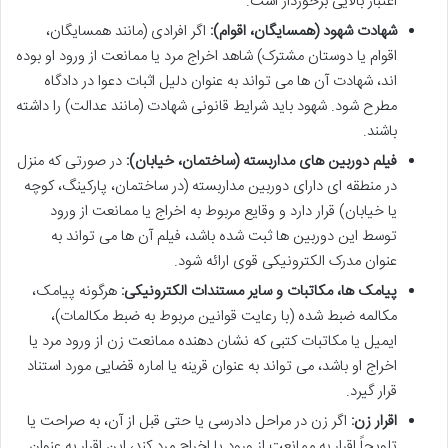
اعتبار بالایی برخوردار است.
شهادت شهود (همسایگان، اقوام):
اگر افرادی (مانند همسایگان،
اقوام یا دوستان مشترک) شاهد اخراج مرد یا ممانعت از ورود او بوده
اند، شهادت آن ها می تواند به عنوان دلیل اثبات دعوا در دادگاه
مطرح شود. شهود باید شرایط قانونی شهادت (مانند عدالت) را داشته
باشند.
فیلم دوربین های مداربسته (ساختمان، خیابان):
در صورتی که منزل
در منطقه ای دارای دوربین مداربسته (در ساختمان، پارکینگ، کوچه
یا خیابان) قرار دارد و وقایع مربوط به اخراج یا ممانعت از ورود
توسط این دوربین ها ثبت شده باشد، فیلم آن ها می تواند به
عنوان مدرک الکترونیکی قوی ارائه شود.
پیامک ها، مکاتبات و سایر مستندات الکترونیکی:
هرگونه پیامک،
مکالمه ضبط شده (با رعایت قوانین مربوط به ضبط مکالمات)،
ایمیل یا مکاتبات کتبی که نشان دهنده ممانعت زن از ورود مرد یا
اخراج او باشد، می تواند به عنوان قرینه یا اماره قضایی مورد استناد
قرار گیرد.
اقرار زن:
اگر زن در مراحل دادرسی یا حتی قبل از آن، به صراحت یا
تلویحاً اقرار به ممانعت از ورود یا اخراج مرد کند، این اقرار به عنوان