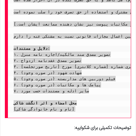
زل مشترک و استفاده از حق تصرف خود را سلب نموده است.
 و مکاتبات پیوست نیز نشان دهنده ممانعت ایشان است.]
وضع به حال سابق و همچنین اعمال مجازات قانونی نسبت به مشتکی عنه را دارم.
دلایل و مستندات:
۱. تصویر مصدق سند مالکیت/اجاره نامه منزل

۲. تصویر مصدق عقدنامه ازدواج

۳. تصویر صورتجلسه کلانتری شماره [شماره کلانتری] مورخ [تاریخ صورتجلسه]

۴. شهادت شهود (در صورت وجود)

۵. فیلم دوربین های مداربسته (در صورت وجود)

۶. پیامک ها و مکاتبات (در صورت وجود)

۷. سایر ادله و مستندات حسب مورد

محل امضاء و اثر انگشت شاکی
توضیحات تکمیلی برای شکواییه: