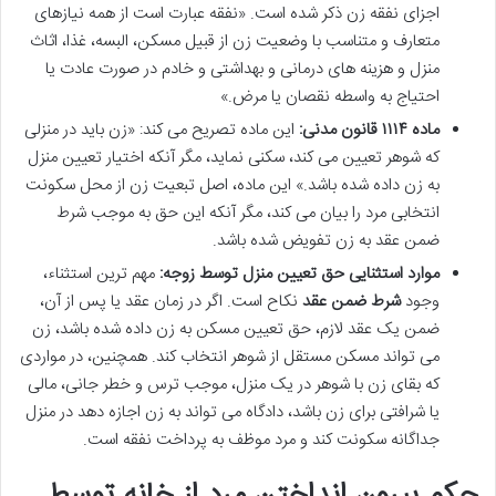
اجزای نفقه زن ذکر شده است. «نفقه عبارت است از همه نیازهای
متعارف و متناسب با وضعیت زن از قبیل مسکن، البسه، غذا، اثاث
منزل و هزینه های درمانی و بهداشتی و خادم در صورت عادت یا
احتیاج به واسطه نقصان یا مرض.»
ماده ۱۱۱۴ قانون مدنی:
این ماده تصریح می کند: «زن باید در منزلی
که شوهر تعیین می کند، سکنی نماید، مگر آنکه اختیار تعیین منزل
به زن داده شده باشد.» این ماده، اصل تبعیت زن از محل سکونت
انتخابی مرد را بیان می کند، مگر آنکه این حق به موجب شرط
ضمن عقد به زن تفویض شده باشد.
موارد استثنایی حق تعیین منزل توسط زوجه:
مهم ترین استثناء،
وجود
شرط ضمن عقد
نکاح است. اگر در زمان عقد یا پس از آن،
ضمن یک عقد لازم، حق تعیین مسکن به زن داده شده باشد، زن
می تواند مسکن مستقل از شوهر انتخاب کند. همچنین، در مواردی
که بقای زن با شوهر در یک منزل، موجب ترس و خطر جانی، مالی
یا شرافتی برای زن باشد، دادگاه می تواند به زن اجازه دهد در منزل
جداگانه سکونت کند و مرد موظف به پرداخت نفقه است.
حکم بیرون انداختن مرد از خانه توسط