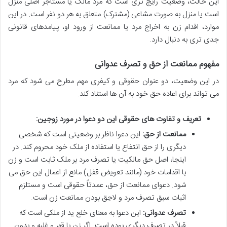
این حالت، وضعیت رایج تری است که مرد مالک یا مستأجر اصلی منزل
است یا منزل به صورت مشاعی (مشترک) متعلق به هر دو نفر است. در این
موارد، اقدام زن به اخراج مرد یا ممانعت از ورود او، پیامدهای قانونی
جدی تری به دنبال دارد.
مفهوم ممانعت از حق و تصرف عدوانی
در این وضعیت، دو عنوان حقوقی و کیفری مهم مطرح می شود که مرد
می تواند برای اعاده حق خود به آن ها استناد کند.
تعریف و تفاوت های حقوقی این دو دعوا در مورد زوجین:
ممانعت از حق:
این دعوا ناظر بر وضعیتی است که شخصی
دیگری را از حق انتفاع یا استفاده از ملک خود محروم کند. در
اینجا، اصل حق مالکیت یا تصرف مرد بر ملک ثابت است و زن
با اقدامات خود (مانند تعویض قفل) مانع از اعمال این حق می
شود. دعوای ممانعت از حق، عمدتاً حقوقی است و مستلزم
اثبات سبق تصرف مرد و لاحِق بودن ممانعت زن است.
تصرف عدوانی:
این دعوا به معنای خلع ید از ملکی است که
قبلاً در تصرف دیگری بوده است. اگر زن با قهر و غلبه و بدون