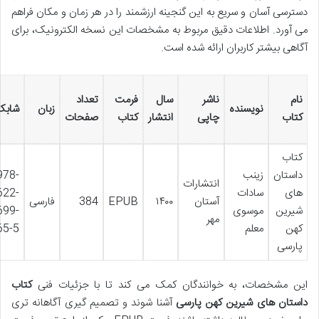
دسترسی آسان و سریع به این گنجینه ارزشمند را در هر زمان و مکان فراهم
می آورد. اطلاعات دقیق مربوط به مشخصات این نسخه الکترونیک، برای
آگاهی بیشتر کاربران ارائه شده است.
نام
ناشر
سال
فرمت
تعداد
نویسنده
زبان
شابک
کتاب
چاپی
انتشار
کتاب
صفحات
کتاب
داستان
زینب
978-
انتشارات
های
سادات
622-
آستان
۱۴۰۰
EPUB
384
فارسی
شیرین
موسوی
699-
مهر
کهن
معلم
65-5
پارسی
این مشخصات، به خوانندگان کمک می کند تا با جزئیات فنی
کتاب
داستان های شیرین کهن پارسی
آشنا شوند و تصمیم گیری آگاهانه تری