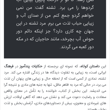
گردوها را می برد. تشنه گفت: من نمی
خواهم گردو جمع کنم. من از صدای آب و
زیبایی حباب لذت می برم. مرد تشنه در این
جهان چه کاری دارد؟ جز اینکه دائم دور
حوض آب بچرخد، مانند حاجیان که در مکه
دور کعبه می گردند.
این
داستان کوتاه
، که نمونه ای برجسته از
حکایات
پندآموز
در
فرهنگ
ایرانی است، به زیبایی به تفاوت دیدگاه ها در زندگی اشاره می کند. مرد
تشنه، نمادی از کسی است که از لحظه حال و زیبایی های پنهان آن لذت
می برد، در حالی که مرد به ظاهر عاقل، تنها به جنبه های مادی و نتیجه گرا
می اندیشد. این بخش از کتاب، خواننده را به تأمل در معنای واقعی
سعادت و رضایت دعوت می کند و نشان می دهد که گاهی اوقات، ارزش
های غیرمادی و معنوی، بیش از دستاوردهای مادی، آرامش بخش و لذت
بخش هستند.