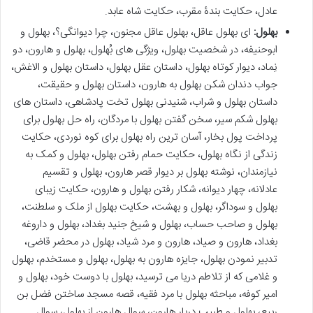
عادل، حکایت بندۀ مقرب، حکایت شاه عابد.
بهلول:
ای بهلول عاقل، بهلول عاقل مجنون، چرا دیوانگی؟، بهلول و
ابوحنیفه، در شخصیت بهلول، ویژگی های بُهلول، بهلول و هارون، دو
نِماد، دیوار کوتاه بهلول، داستان عقل بهلول، داستان بهلول و الاغش،
جواب دندان شکن بهلول به هارون، داستان بهلول و حقیقت،
داستان بهلول و شراب، شنیدنی بهلول تخت پادشاهی، داستان های
بهلول شکم سیر، سخن گفتن بهلول با مردگان، راه حل بهلول برای
پرداخت پول بخار، آسان ترین راه بهلول برای کوه نوردی، حکایت
زندگی از نگاه بهلول، حکایت حمام رفتن بهلول، بهلول و کمک به
نیازمندان، نوشته بهلول بر دیوار قصر هارون، بهلول و تقسیم
عادلانه، چهار دیوانه، شکار رفتن بهلول و هارون، حکایت زیبای
بهلول و سوداگر، بهلول و بهشت، حکایت بهلول از ملک و سلطنت،
بهلول و صاحب حساب، بهلول و شیخ جنید بغداد، بهلول و داروغه
بغداد، هارون و صیاد، هارون و مرد شیاد، بهلول در محضر قاضی،
تدبیر نمودن بهلول، جایزه هارون به بهلول، بهلول و مستخدم، بهلول
و غلامی که از تلاطم دریا می ترسید، بهلول با دوست خود، بهلول و
امیر کوفه، مباحثه بهلول با مرد فقیه، قصه مسجد ساختن فضل بن
ربیع، بهلول و طبیب دربار هارون، سوال هارون از بهلول، سوال