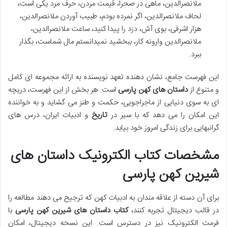
ملانصرالدین، ماهی در صحرا، قیمت مردن، حرف مرد یکی است،
لحاف ملانصرالدین، اگر نمرده بودم، طبیب آوردن ملانصرالدین،
هزار اشرفی، بوی آش، دزد را پیدا کنید، ساعت ملانصرالدین،
ملانصرالدین وارونه کار، ببخشید نمیدانستم مال شماست، بگذار
ببرد.
این فهرست جامع، نشان دهنده تعهد نویسنده به ارائه مجموعه ای کامل
و متنوع از
داستان های کهن پارسی
است. هر بخش از این فهرست، دریچه
ای به سوی دنیایی از ماجراجویی، حکمت و طنز می گشاید و به خواننده
این امکان را می دهد که با سیر در
تاریخ
و ادبیات ایران، درس های
گرانبهایی برای زندگی امروز خود بیابد.
مشخصات کتاب الکترونیک داستان های
شیرین کهن پارسی
برای آن دسته از علاقه مندان به ادبیات کهن که ترجیح می دهند مطالعه را
در قالب دیجیتال تجربه کنند،
کتاب داستان های شیرین کهن پارسی
با
فرمت الکترونیک نیز در دسترس است. این نسخه دیجیتال، امکان