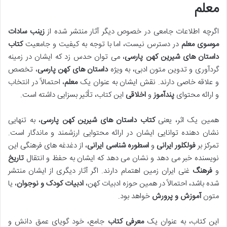
معلم
اگرچه اطلاعات جامعی در خصوص دیگر آثار منتشر شده از
زینب سادات
موسوی معلم
در دسترس نیست، اما با توجه به کیفیت و جامعیت
کتاب
داستان های شیرین کهن پارسی
، می توان حدس زد که ایشان در زمینه
گردآوری و تدوین متون ادبی، به ویژه
داستان های کهن پارسی
، تخصص
و علاقه خاصی دارند. نقش ایشان به عنوان یک
معلم
، احتمالاً در انتخاب
و ارائه محتوای
پندآموز
و
اخلاقی
این کتاب، تأثیر بسزایی داشته است.
همین یک اثر، یعنی
کتاب داستان های شیرین کهن پارسی
، به تنهایی
نشان دهنده توانایی ایشان در ارائه محتوایی ارزشمند و ماندگار است.
تمرکز بر
فولکلور ایرانی
و
اسطوره شناسی ایرانی
، از دغدغه های فرهنگی این
نویسنده خبر می دهد و نشان می دهد که ایشان به حفظ و انتقال
تاریخ
و
فرهنگ
غنی ایران زمین اهتمام دارند. اگر آثار دیگری از ایشان منتشر
شده باشد، احتمالاً در همین حوزه ادبیات کهن،
ادبیات کودک و نوجوان
، یا
متون
آموزش و پرورش
خواهد بود.
این کتاب، به عنوان یک
معرفی کتاب
جامع، خود گویای عمق دانش و