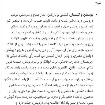
شود:
بوستان و گلستان:
کشتی و بازرگان، نماز صبح و سرزنش مردم،
درویش دزد، دختر زشت و داماد نابینا، طبیب خردمند و پیامبر اکرم
(ص)، دو درویش چاق و لاغر، عالم عیالوار و مرد ثروتمند، حاتم
طایی، خطاط آوازخوان، غلام و ترس از کشتی، شاهزاده و ارث
پدری، جوان زشت و بخشش قبا، بهلول و قیمت هارون الرشید،
وزیر و بادمجان، لباس عید، کاسه عسل یا کاسه زهر، ترس از هلاک
شدن، مژده برای وارثان، مردم آزار و درویش، آتش و هیزم دویشان،
ذوالنون مصری و وزیر، فرمان کشتن بی گناه، رأی پادشاه، نیکی به
زیردستان، مجازات فحش، برادر توانگر و برادر درویش، پست ترین
غلام، اسکندر فاتح، ظاهر و باطن عابد، دزد و مرد پارسا، زاهد ریاکار،
زیارت خانه ی خدا، شکر مصیبت، یاد پادشاه یا خداوند، پادشاه
بهشتی و پارسای جهنمی، دروغ مصلحت آمیز به از راست فتنه انگیز،
کوتاه خردمند بهتر از نادان بلند قد، گزند حسودان، پادشاه ظالم و
تسلط دشمن، همنشینی با مادرزن، حسرت مال و دارایی، لیلی و
مجنون، پادشاه طغیانگر و نافرمانی سپاهیان، ملازمت سیاه گوش با
شیر، ادیب و پسر پادشاه، عاقبت پسر درویش، چشم درد و