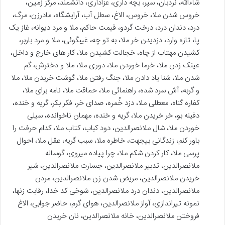
شاءالله، نردبان، سپر، بچه داری، عزاداری، دانشمند، مرکز زمین،
خروس شدن ملا، خروس، الاغ، سطل آب، آرایشگاه، مادرزن، مرگ،
درد، دندان درد، درخت گردو، قیمت حاکم، ملا و مرد دیوانه، غاز یک
پا، تازه وارد، دزدیدن خر ملا، به تو چه، غیبگوئی، ملا و مرد باربر،
کشیدن مهتاب از چاه، خجالت کشیدن ملا، کار های خارج و داخل،
عینک زدن ملا، خرما خوردن ملا، دوری ملا، ملا و دخترش، گم
شدن ملا، شنا یاد دادن ملا، جنگ رفتن ملا، گوشت خریدن ملا، ملا
و گربه، آش سرد شده، راهنمائی ملا، حماقت ملا، نامه برای ملا،
کفاره گناه، معطلی ملا، دزد خُمره، صدای خر، فکر بکر، گریه و خنده،
دفینه بو، خر خریدن ملا، گریه و خنده، مهمان ناخوانده، سیلی
خوردن ملا، شال ملانصرالدین، دود کباب، کتاب ملا، کدام حرفت را
باور کنم، زندگانی بیجهت، خاطره ملا، سبب گریه، عقل ملا، احوال
پرسی ملا، کار کردن شکم ملا، چرا پیاده میروی، گوساله
ملانصرالدین، تدبیر ملانصرالدین، جسارت ملانصرالدین، شیر
خریدن ملانصرالدین، مریض شدن زن ملانصرالدین، مردن
ملانصرالدین، دندان درد ملانصرالدین، شوخی کد خدا، رقابت زنها،
نمونه تیراندازی، آواز ملانصرالدین، هوای گرم، حاضر جوابی، الاغ
فروختن ملانصرالدین، خانه ملانصرالدین، نان خریدن