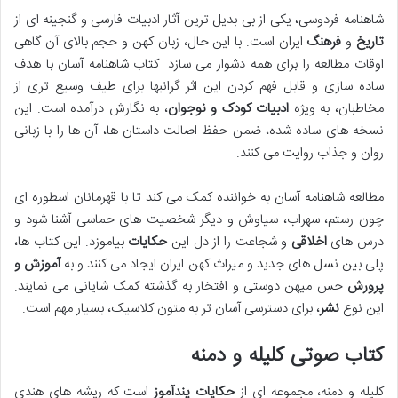
شاهنامه فردوسی، یکی از بی بدیل ترین آثار ادبیات فارسی و گنجینه ای از
تاریخ
و
فرهنگ
ایران است. با این حال، زبان کهن و حجم بالای آن گاهی
اوقات مطالعه را برای همه دشوار می سازد. کتاب شاهنامه آسان با هدف
ساده سازی و قابل فهم کردن این اثر گرانبها برای طیف وسیع تری از
مخاطبان، به ویژه
ادبیات کودک و نوجوان
، به نگارش درآمده است. این
نسخه های ساده شده، ضمن حفظ اصالت داستان ها، آن ها را با زبانی
روان و جذاب روایت می کنند.
مطالعه شاهنامه آسان به خواننده کمک می کند تا با قهرمانان اسطوره ای
چون رستم، سهراب، سیاوش و دیگر شخصیت های حماسی آشنا شود و
درس های
اخلاقی
و شجاعت را از دل این
حکایات
بیاموزد. این کتاب ها،
پلی بین نسل های جدید و میراث کهن ایران ایجاد می کنند و به
آموزش و
پرورش
حس میهن دوستی و افتخار به گذشته کمک شایانی می نمایند.
این نوع
نشر
، برای دسترسی آسان تر به متون کلاسیک، بسیار مهم است.
کتاب صوتی کلیله و دمنه
کلیله و دمنه، مجموعه ای از
حکایات
پندآموز
است که ریشه های هندی