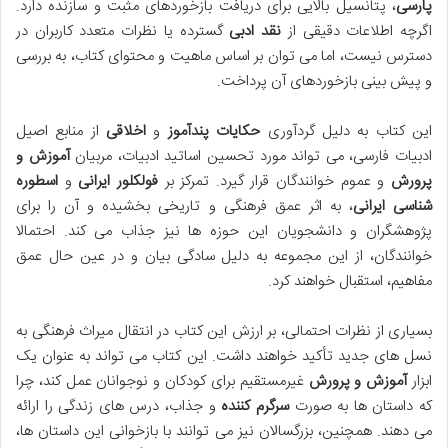
پارسی
، پتانسیل بالایی برای دریافت بازخوردهای مثبت و سازنده دارد.
اگرچه اطلاعات دقیقی از
نقد ادبی
گسترده یا نظرات متعدد کاربران در
دسترس نیست، اما می توان بر اساس ماهیت و محتوای کتاب، به بررسی
و پیش بینی بازخوردهای آن پرداخت.
این کتاب به دلیل گردآوری
حکایات
پندآموز
و
اخلاقی
از منابع اصیل
ادبیات فارسی، می تواند مورد تحسین اساتید ادبیات، مربیان
آموزش و
پرورش
و عموم خوانندگان قرار گیرد. تمرکز بر
فولکلور ایرانی
و
اسطوره
شناسی ایرانی
، به اثر عمق فرهنگی و تاریخی بخشیده و آن را برای
پژوهشگران و دانشجویان این حوزه ها نیز جذاب می کند. احتمالا
خوانندگان، از این مجموعه به دلیل سادگی بیان و در عین حال عمق
مفاهیم، استقبال خواهند کرد.
بسیاری از نظرات احتمالی، بر ارزش این کتاب در انتقال میراث فرهنگی به
نسل های جدید تأکید خواهند داشت. این کتاب می تواند به عنوان یک
ابزار
آموزش و پرورش
غیرمستقیم برای کودکان و نوجوانان عمل کند، چرا
که داستان ها به صورت
سرگرم کننده
و جذاب، درس های زندگی را ارائه
می دهند. همچنین، بزرگسالان نیز می توانند با بازخوانی این داستان ها،