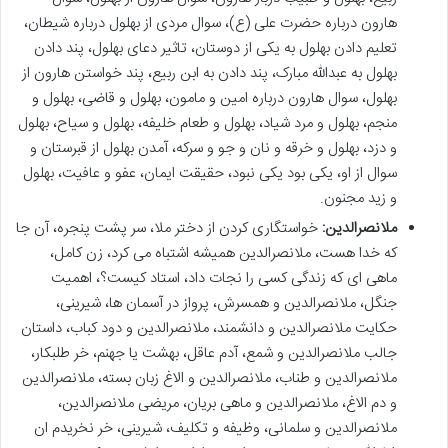
هارون درباره حضرت علی (ع)، سوال مردی از بهلول درباره شیطان،
تعلیم دادن بهلول به یکی از دوستان، تاثیر دعای بهلول، پند دادن
بهلول به عبدالله مبارک، پند دادن به ابن ربیع، پند خواستن هارون از
بهلول، سوال هارون درباره امین و مامون، بهلول و قاضی، بهلول و
منجم، بهلول و مرد شیاد، بهلول و طعام خلیفه، بهلول و سیاح، بهلول
و دزد، بهلول و خرقه و نان و جو و سرکه، آمدن بهلول از قبرستان و
سوال از او، یکی بود یکی نبود، حقیقت ایمان، عفو و عافیت، بهلول
و زید مجنون.
ملانصرالدین:
خواستگاری کردن از دختر ملا، سر پشت پنجره، آن جا
که خدا هست، ملانصرالدین همیشه اشتباه می کرد، زن کامل،
ماهی ای که زندگی کسی را نجات داد، استاد کیست؟، اهمیت
جنگل، ملانصرالدین و همسرش، پرواز در آسمان ها، شیرینی،
حکایت ملانصرالدین و دانشمند، ملانصرالدین و دود کباب، داستان
جالب ملانصرالدین و شمع، آدم عاقل، بهشت یا جهنم، خر طلبکار،
ملانصرالدین و طناب، ملانصرالدین و الاغ زبان بسته، ملانصرالدین
و دم الاغ، ملانصرالدین و ماهی بریان، مریضی ملانصرالدین،
ملانصرالدین و سلمانی، وظیفه و تکلیف، شیرینی، خر نخریدم ان