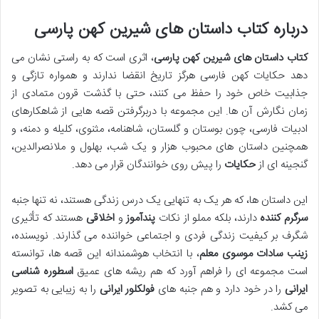
درباره کتاب داستان های شیرین کهن پارسی
کتاب داستان های شیرین کهن پارسی
، اثری است که به راستی نشان می
دهد حکایات کهن فارسی هرگز تاریخ انقضا ندارند و همواره تازگی و
جذابیت خاص خود را حفظ می کنند، حتی با گذشت قرون متمادی از
زمان نگارش آن ها. این مجموعه با دربرگرفتن قصه هایی از شاهکارهای
ادبیات فارسی، چون بوستان و گلستان، شاهنامه، مثنوی، کلیله و دمنه، و
همچنین داستان های محبوب هزار و یک شب، بهلول و ملانصرالدین،
گنجینه ای از
حکایات
را پیش روی خوانندگان قرار می دهد.
این داستان ها، که هر یک به تنهایی یک درس زندگی هستند، نه تنها جنبه
سرگرم کننده
دارند، بلکه مملو از نکات
پندآموز
و
اخلاقی
هستند که تأثیری
شگرف بر کیفیت زندگی فردی و اجتماعی خواننده می گذارند. نویسنده،
زینب سادات موسوی معلم
، با انتخاب هوشمندانه این قصه ها، توانسته
است مجموعه ای را فراهم آورد که هم ریشه های عمیق
اسطوره شناسی
ایرانی
را در خود دارد و هم جنبه های
فولکلور ایرانی
را به زیبایی به تصویر
می کشد.