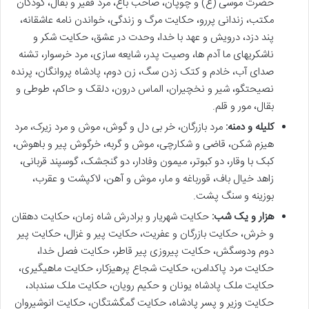
حضرت موسی (ع) و چوپان، صاحب باغ، مرد فقیر و بقال، کودکان
مکتب، زندانی پررو، حکایت مرگ و زندگی، خواندن نامه عاشقانه،
پند دزد، درویش و عهد با خدا، وحدت در عشق، حکایت شکر و
ناشکریهای ما آدم ها، وصیت پدر، شایعه سازی، مرد خرسوار، تشنه
صدای آب، خادم و کتک زدن سگ، زن دوم، پادشاه پروانگان، پرنده
نصیحتگو، شیر و نخچیران، الماس درون، دلقک و حاکم، طوطی و
بقال، مور و قلم.
کلیله و دمنه:
مرد بازرگان، خر بی دل و گوش، موش و مرد زیرک، مرد
هیزم شکن، قاضی و شکارچی، موش و گربه، خرگوش پیر و باهوش،
کبک با وقار، دو کبوتر، میمون وفادار، دو گنجشک، گوسپند قربانی،
زاهد خیال باف، قورباغه و مار، موش و آهن، لاکپشت و عقرب،
بوزینه و سنگ پشت.
هزار و یک شب:
حکایت شهریار و برادرش شاه زمان، حکایت دهقان
و خرش، حکایت بازرگان و عفریت، حکایت پیر و غزال، حکایت پیر
دوم ودوسگش، حکایت پیروزی پیر قاطر، حکایت فصل خدا،
حکایت مرد پاکدامن، حکایت شجاع پرهیزکار، حکایت ماهیگیری،
حکایت ملک پادشاه یونان و حکیم رویان، حکایت ملک سندباد،
حکایت وزیر و پسر پادشاه، حکایت گمگشتگان، حکایت انوشیروان