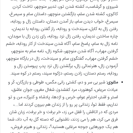
شیروی و گرشاسب، کشته شدن تور، تدبیر منوچهر، تاخت کردن
کاکوی، کشته شدن سلم، بازگشتن منوچهر، داستان سام و سیمرغ،
سیمرغ، خواب دیدن سام، باز آمدن دستان، داستان زال و رودابه،
رفتن زال به کابل، سیندخت و رودابه، راز گفتن رودابه با ندیمان،
چاره ساختن ندیمان، رفتن زال نزد رودابه، رای زدن زال با موبدان،
نامه زال به سام، پاسخ سام، آگاه شدن سیندخت از کار رودابه، خشم
گرفتن مهراب، آگاه شدن منوچهر، شکوه زال، نامه سام به منوچهر،
خشم گرفتن مهراب، گفتگوی سام و سیندخت، زال در بارگاه منوچهر،
آزمودن زال، هنرنمائی زال، برگشتن زال نزد پدر، پیوستن زال و
رودابه، رستم دستان، زادن رستم، دژکوه سپند، رستم در کوه سپند.
مثنوی:
شیر بی سر و دم، کشتی رانی مگس، طوطی و بازرگان، کَر و
عیادت مریض، کوهنورد، مرد کفشدوز، شغال مغرور، جوان عاشق،
استر و اشتر، احترام عوام، خرس و اژدها، پادشاه و کنیزک، من و تو
نداریم، فقط تو!، زندانی پر رو را از زندان هم بیرون کردند اما….،
مردی که در اتاقش را قفل می زد، خر برفت و خر برفت، زبان شان
فرق می کرد، هم را می زدند، ناشنوایی که دسته گل به آب داد، شما
هم یک جورهایی جوجه مرغابی هستید؟، زندانی و هیزم فروش،