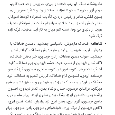
دامپزشک، سنگ قبر پدر، ضعف و پیری، درویش و صاحب گلیم،
مردم آزار و درویش، دو شاهزاده، استاد زیرک و شاگرد مغرور، پای
بدون کفش، شاعر و رئیس دزدان، تأدیب شاهزاده توسط آموزگار،
معلم خوش اخلاق و بد اخلاق، سرانجام نکبت بار اسرافکار منحرف،
عبرت از دنیای بی وفا، اسب لاغر میان به کار آید، عاقبت، گرگ زاده
گرگ شود.
شاهنامه:
ضحاک ماردوش، ناسپاسی جمشید، داستان ضحّاک با
پدرش، فریب اهریمن، روئیدن مار بردوش ضحّاک، گرفتار شدن
جمشید، خواب دیدن ضحّاک، زادن فریدون، خبر یافتن ضحّاک،
آگاه شدن فریدون از نسب خود، خشم فریدون، بیم ضحّاک، کاوه
آهنگر، دادخواهی کاوه، شوریدن کاوه، سالاری فریدون، گرز گاو سر،
فرستاده ایزدی، گشودن کاخ ضحّاک، گزارش کندرو به ضحّاک، نبرد
ضحّاک و فریدون، ضحاک در زندان، فریدون و سه فرزندش، جشن
مهرگان، فرزندان فریدون، جندل و شاه یمن، اندرز فریدون، افسون
پاشاه یمن، داستان ایرج، رشک بردن سلم بر ایرج، پیام سلم و تور،
پاسخ فریدون، آزرم ایرج، رفتن ایرج نزد برادران، کشته شدن ایرج،
آگاهی فریدون از مرگ ایرج، خونخواهی منوچهر، زادن منوچهر، پیام
سلم و تور، پاسخ فریدون، رفتن منوچهر به جنگ سلم و تور، جنگ