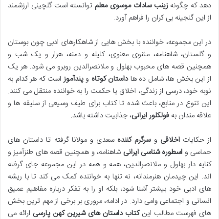
دهد که چگونه
زینب سادات موسوی معلم
توانسته است گلچینی ارزشمند
از این گنجینه بی کران را فراهم آورد.
در این مجموعه، خواننده با بخش هایی از شاهکارهای ادبی چون بوستان
و گلستان، شاهنامه، مثنوی معنوی، کلیله و دمنه، هزار و یک شب و
همچنین قصه های محبوب بهلول و ملانصرالدین روبرو می شود. هر یک
از این بخش ها، شامل ده ها
داستان کوتاه
و
پندآموز
است که هر کدام به
نوبه خود، درسی از زندگی، اخلاق یا حکمت را به خواننده منتقل می کنند.
این تنوع در منابع، باعث شده تا کتاب برای طیف وسیعی از سلیقه ها و
علاقه مندان به
فولکلور ایرانی
، جذابیت داشته باشد.
از حکایات
اخلاقی
و
سرگرم کننده
سعدی و مولانا گرفته تا داستان های
حماسی و
اسطوره شناسی ایرانی
شاهنامه، و همچنین قصه های طنزآمیز و
کنایه دار بهلول و ملانصرالدین، همه و همه در این مجموعه جای گرفته
اند. این چیدمان هنرمندانه، نه تنها به خواننده کمک می کند تا با ریشه
های ادبی خود بیشتر آشنا شود، بلکه او را به تفکر درباره مفاهیم عمیق
انسانی و اجتماعی وامی دارد. در ادامه، مروری بر برخی از مهم ترین بخش
های فهرست مطالب این
کتاب داستان های شیرین کهن پارسی
ارائه می