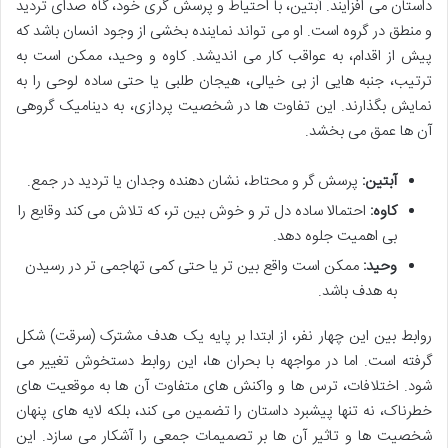
داستان می افزایند. آبتین، با احتیاط و پرسش گری خود، گاه صدای تردید
و منطق در گروه است. او می تواند نماینده بخشی از وجود انسان باشد که
پیش از اقدام، به عواقب کار می اندیشد. کاوه و وحید، ممکن است به
ترتیب، جنبه هایی از بی خیالی، هیجان طلبی یا حتی ساده لوحی را به
نمایش بگذارند. این تفاوت ها در شخصیت پردازی، به دینامیک گروهی
آن ها عمق می بخشد.
آبتین:
پرسش گر و محتاط، نشان دهنده وجدان یا تردید در جمع.
کاوه:
احتمالا ساده دل تر و خوش بین تر، که تلاش می کند وقایع را
بی اهمیت جلوه دهد.
وحید:
ممکن است واقع بین تر یا حتی کمی تهاجمی تر در رسیدن
به هدف باشد.
روابط بین این چهار نفر، از ابتدا بر پایه یک هدف مشترک (سرقت) شکل
گرفته است. اما در مواجهه با بحران ها، این روابط دستخوش تغییر می
شود. اختلافات، ترس ها و واکنش های متفاوت آن ها به موقعیت های
خطرناک، نه تنها پیشبرد داستان را تضمین می کند، بلکه لایه های پنهان
شخصیت ها و تاثیر آن ها بر تصمیمات جمعی را آشکار می سازد. این