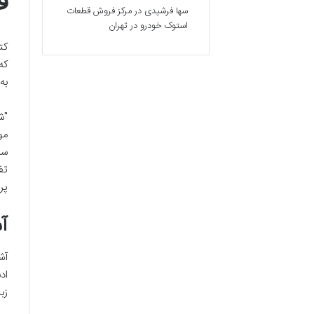
ف
سها فرشیدی
در
مرکز فروش قطعات
استوک خودرو در تهران
کت
که
به
مو
سر
تف
پر
آ
آش
اد
زب