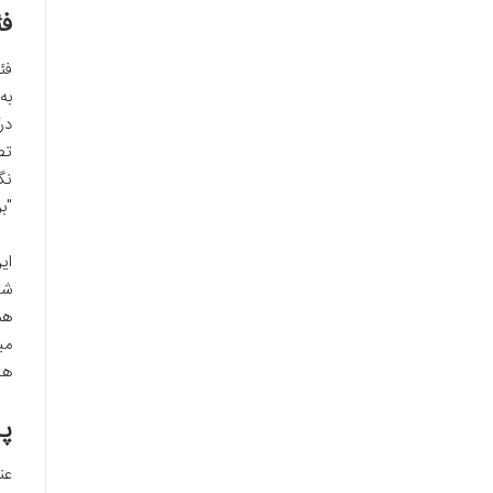
فئ
به
در
نگ
"ب
ای
شا
هم
می
ها
پ
عن