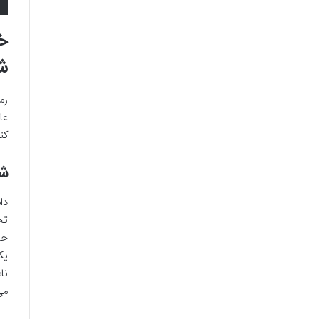
خ
ش
رم
عا
کن
شب
دا
تخ
حت
یک
نا
می