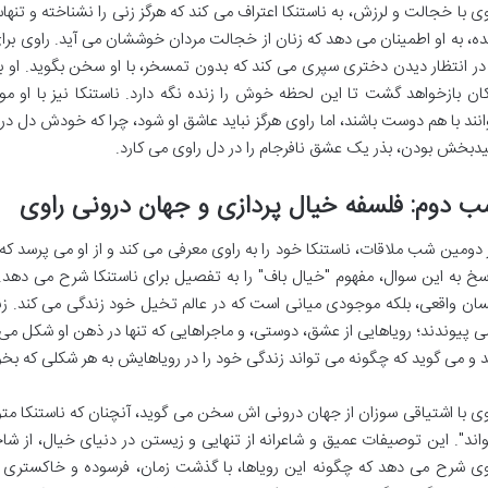
وی با خجالت و لرزش، به ناستنکا اعتراف می کند که هرگز زنی را نشناخته و ت
ده، به او اطمینان می دهد که زنان از خجالت مردان خوششان می آید. راوی ب
 در انتظار دیدن دختری سپری می کند که بدون تمسخر، با او سخن بگوید. او ب
ان بازخواهد گشت تا این لحظه خوش را زنده نگه دارد. ناستنکا نیز با او م
انند با هم دوست باشند، اما راوی هرگز نباید عاشق او شود، چرا که خودش دل در 
یدبخش بودن، بذر یک عشق نافرجام را در دل راوی می کارد.
 دوم: فلسفه خیال پردازی و جهان درونی راوی
 دومین شب ملاقات، ناستنکا خود را به راوی معرفی می کند و از او می پرسد که 
سخ به این سوال، مفهوم "خیال باف" را به تفصیل برای ناستنکا شرح می ده
سان واقعی، بلکه موجودی میانی است که در عالم تخیل خود زندگی می کند. زندگ
ی پیوندند؛ رویاهایی از عشق، دوستی، و ماجراهایی که تنها در ذهن او شکل می گ
د و می گوید که چگونه می تواند زندگی خود را در رویاهایش به هر شکلی که بخو
وی با اشتیاقی سوزان از جهان درونی اش سخن می گوید، آنچنان که ناستنکا متو
اند". این توصیفات عمیق و شاعرانه از تنهایی و زیستن در دنیای خیال، ا
وی شرح می دهد که چگونه این رویاها، با گذشت زمان، فرسوده و خاکستری می 