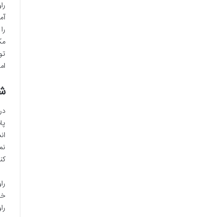
را
آم
را
مک
تو
ام
شب
در
پا
ان
نم
کن
را
خو
را