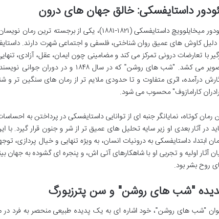
ودور داستایفسکی: خالق جهان های درون
فئودور میخایلوویچ داستایفسکی (۱۸۲۱-۱۸۸۱)، یکی از ب
 دلیل کاوش های عمیق روان شناختی، فلسفی و اجتماعی شهرت دارند. داستا
گیر با تعارضات درونی تمرکز می کند و مضامینی چون ایمان، عقل، آزادی، تنهای
تصویر می کشد. "شب های روشن" که در سال ۴۸
ارش درآمده، اثری متفاوت و تا حدودی ملایم تر از رمان های سنگین تر و شن
رادران کارامازوف" محسوب می شود.
ن رمان کوتاه، نمایانگر جنبه ای از توانایی داستایفسکی در پرداختن به احساس
ید در آثار بعدی او زیر سایه تحلیل های عمیق تر از شر و جنون قرار گیرد. ب
ان ابتدا، داستایفسکی به درونیات انسان، به ویژه تنهایی و خیال پردازی، تو
ان آثار اولیه و تجربی او با شاهکارهای آتی اش، و پنجره ای گشوده به جهان ب
ی روح بشر بود.
دیده "شب های روشن" و سن پترزبورگ
وان "شب های روشن"، خود اشاره ای به یک پدیده طبیعی منحصر به فرد در 