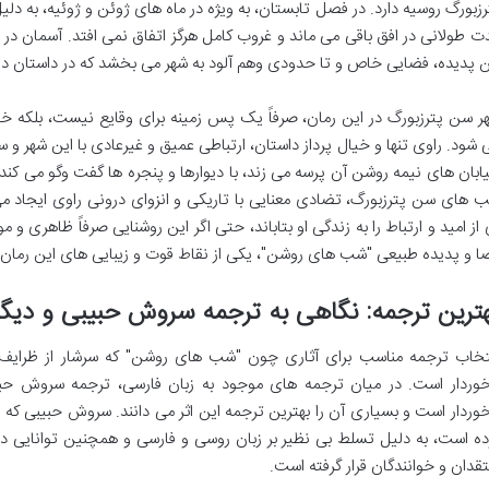
رزبورگ روسیه دارد. در فصل تابستان، به ویژه در ماه های ژوئن و ژوئیه، به دل
ت طولانی در افق باقی می ماند و غروب کامل هرگز اتفاق نمی افتد. آسمان د
ن پدیده، فضایی خاص و تا حدودی وهم آلود به شهر می بخشد که در داستان دا
ر سن پترزبورگ در این رمان، صرفاً یک پس زمینه برای وقایع نیست، بلکه 
 شود. راوی تنها و خیال پرداز داستان، ارتباطی عمیق و غیرعادی با این شهر و 
ابان های نیمه روشن آن پرسه می زند، با دیوارها و پنجره ها گفت وگو می کند 
 های سن پترزبورگ، تضادی معنایی با تاریکی و انزوای درونی راوی ایجاد می
 از امید و ارتباط را به زندگی او بتاباند، حتی اگر این روشنایی صرفاً ظاهری 
ا و پدیده طبیعی "شب های روشن"، یکی از نقاط قوت و زیبایی های این رمان 
ترین ترجمه: نگاهی به ترجمه سروش حبیبی و دیگر
تخاب ترجمه مناسب برای آثاری چون "شب های روشن" که سرشار از ظرایف 
خوردار است. در میان ترجمه های موجود به زبان فارسی، ترجمه سروش حبی
خوردار است و بسیاری آن را بهترین ترجمه این اثر می دانند. سروش حبیبی که پ
ده است، به دلیل تسلط بی نظیر بر زبان روسی و فارسی و همچنین توانایی د
تقدان و خوانندگان قرار گرفته است.