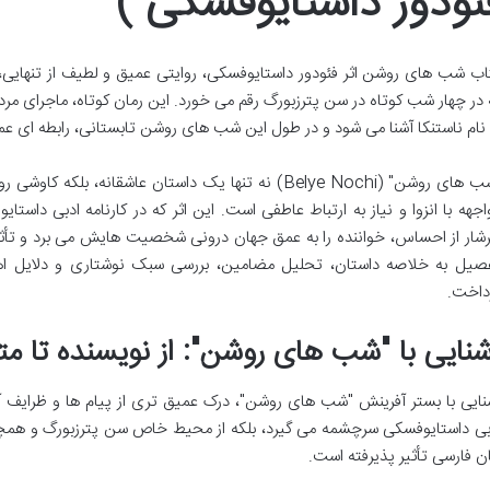
ئودور داستایوفسکی )
اب شب های روشن اثر فئودور داستایوفسکی، روایتی عمیق و لطیف از تنهایی
 در چهار شب کوتاه در سن پترزبورگ رقم می خورد. این رمان کوتاه، ماجرای مردی
 نام ناستنکا آشنا می شود و در طول این شب های روشن تابستانی، رابطه ای عمیق
"شب های روشن" (Belye Nochi) نه تنها یک داستان عاشقانه، 
اجهه با انزوا و نیاز به ارتباط عاطفی است. این اثر که در کارنامه ادبی داستای
شار از احساس، خواننده را به عمق جهان درونی شخصیت هایش می برد و تأثیری 
صیل به خلاصه داستان، تحلیل مضامین، بررسی سبک نوشتاری و دلایل اهم
داخت.
شنایی با "شب های روشن": از نویسنده تا مت
نایی با بستر آفرینش "شب های روشن"، درک عمیق تری از پیام ها و ظرایف آن 
بی داستایوفسکی سرچشمه می گیرد، بلکه از محیط خاص سن پترزبورگ و همچنی
ان فارسی تأثیر پذیرفته است.