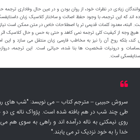
انندگان زیادی در نظرات خود، از روان بودن و در عین حال وفاداری ترجمه ح
ده اند که این ترجمه، با وجود حفظ اصالت و ساختار کلاسیک زبان داستایفسکی
ت. البته، معدود کلمات قدیمی تر یا اصطلاحات خاص در متن ممکن است نیاز به م
 هیچ وجه از کیفیت کلی ترجمه نمی کاهد و حتی به حس و حال کلاسیک اثر می اف
 کند، بلکه روح آن را نیز به مخاطب فارسی زبان منتقل می سازد و این ا
ساسات و درونیات شخصیت ها بنا شده، حیاتی است. این ترجمه، دروازه 
ستایفسکی است.
سروش حبیبی – مترجم کتاب – می نویسد: "شب های روش
طی چند شب در هم بافته شده است. پژواک ناله ی دو 
روی نیمکتی به ناله درآمده اند و راهی به سوی هم می
خدا را به خود نزدیک تر می یابند."