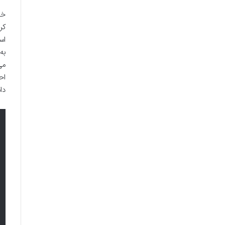
خو
کر
اس
به
می
اح
دا