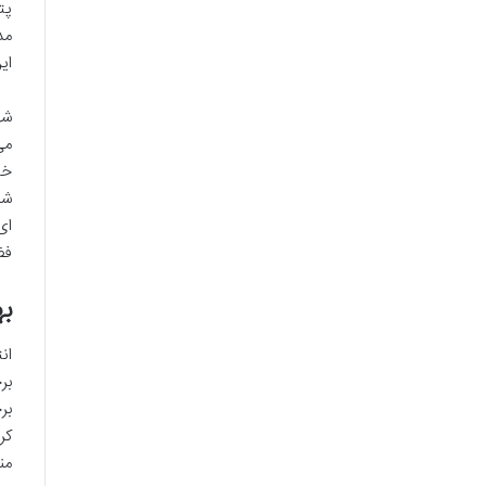
پت
مد
ای
شه
می
خی
شب
ای
فض
به
ان
بر
بر
کر
من