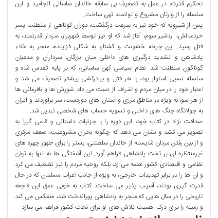
تحکیم قدرت، در عمل به تضعیف بی سابقه خاندان ساسانی انجامید و این
سلسله را از وارثان مشروع و توانمند تهی ساخت.
پس از شیرویه که خود نیز به سرعت درگذشت، دوران کوتاهی از سلطنت پسر
خردسالش، اردشیر سوم، آغاز شد که او نیز توسط شهربراز، سردار قدرتمند، به
قتل رسید. این چرخه خشونت و کشتار، به شکلی فزاینده، منجر به خلاء
پادشاهی و تشدید درگیری های داخلی میان بزرگان، سرداران و مدعیان
گوناگون سلطنت شد. نظام سیاسی کهن ساسانی، که بر پایه تقدس شاه و
سلسله نسبی استوار بود، با هر قتل و برادرکشی بیشتر تضعیف می شد و
اعتبار خود را در میان مردم و اشراف از دست می داد. شورش ها و نافرمانی ها
از هر سو، به ویژه در مناطق مرزی و استان های دوردست، سر برآوردند و ایران
به جولانگاه جنگ های داخلی و تسویه حساب های شخصی تبدیل شد.
صداقت نژاد در کتاب خود، این دوره را با جزئیات داستانی و قلمی گیرا به
تصویر می کشد و نشان می دهد که چگونه بحران مشروعیت، ضعف مرکزی
و از بین رفتن مردان شایسته از خاندان سلطنتی، بستر را برای ظهور چهره های
غیرمنتظره ای بر تخت پادشاهی فراهم آورد. این آشفتگی ها نه تنها به توان
نظامی و اقتصادی کشور لطمه می زد، بلکه روحیه مردم را نیز تضعیف می کرد
و آن ها را در برابر تهدیدات خارجی، به ویژه از جانب اعراب مسلمان که در حال
قدرت گیری بودند، آسیب پذیر می ساخت. کتاب به خوبی عمق این فاجعه
تاریخی را در سال هایی که منجر به پادشاهی پوراندخت شد، منعکس می کند
و زمینه را برای درک اهمیت تلاش های او برای نجات کشور فراهم می سازد.