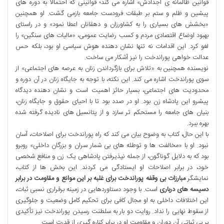
قوانین ظالمانه ی اجدادش» اشاره می کند؛ قوانینی که احتمالا به دوره های
پیشین و ظلم و ستم بر طبقات فرودست جامعه بازمی گشت. او همچنین
«بخشش های بسیاری را به کشاورزان و دهقانان اعطا نمود» و در راستای
بهبود اوضاع اقتصادی مردم و کسب رضایت عمومی، «مالیات های سنگین» را
لغو کرد. این اقدامات نه تنها نشان دهنده هوش سیاسی او بود، بلکه حس
عدالت خواهی پوراندخت را نیز آشکار می ساخت.
نویسنده همچنین به «تلاش برای بازگرداندن زنان به عرصه های اجتماعی» از
سوی پوراندخت اشاره می کند. این نکته، با توجه به جایگاه زنان در آن دوره و
محدودیت های اجتماعی، بسیار حائز اهمیت است و نشان دهنده دیدگاه
پیشرو این پادشاه زن بود. او در صدد بود تا با احیای حقوق و جایگاه زنان،
بنیان های جامعه را مستحکم تر سازد و از پتانسیل های نادیده گرفته شده
بهره ببرد.
با این حال، کتاب به وضوح بیان می کند که راه پوراندخت برای اصلاحات، آسان
نبود. او با «مخالفت ها و توطئه های بی شمار سران و بزرگان داخلی» روبرو
بود که به دلایل گوناگون، از جمله نپذیرفتن پادشاهی یک زن و منافع شخصی
خود، در برابر اصلاحات او ایستادگی می کردند. این بخش ها از کتاب،
نمایشگر
مبارزات بی وقفه پوراندخت برای غلبه بر این موانع و مقاومت در برابر
دسیسه های درباری
است. با وجود دستاوردهایی در زمینه برقراری نسبی ثبات،
این اختلافات داخلی به او مجال کافی برای تحکیم کامل وضعیت و جلوگیری
از سقوط نهایی را نداد. روایت دو بار به سلطنت رسیدن پوراندخت نیز تأکیدی
بر بی ثباتی آن دوران و مقاومت او در برابر کناره گیری از قدرت است.