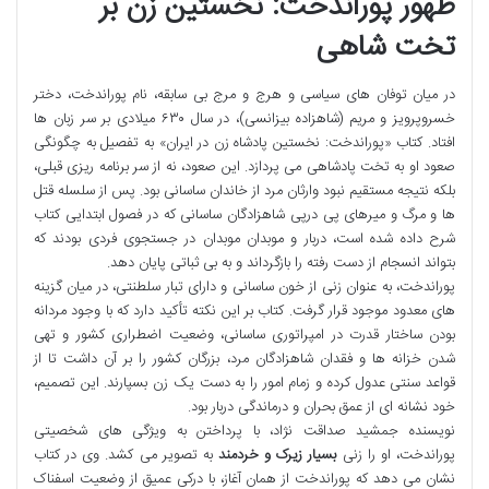
ظهور پوراندخت: نخستین زن بر
تخت شاهی
در میان توفان های سیاسی و هرج و مرج بی سابقه، نام پوراندخت، دختر
خسروپرویز و مریم (شاهزاده بیزانسی)، در سال ۶۳۰ میلادی بر سر زبان ها
افتاد. کتاب «پوراندخت: نخستین پادشاه زن در ایران» به تفصیل به چگونگی
صعود او به تخت پادشاهی می پردازد. این صعود، نه از سر برنامه ریزی قبلی،
بلکه نتیجه مستقیم نبود وارثان مرد از خاندان ساسانی بود. پس از سلسله قتل
ها و مرگ و میرهای پی درپی شاهزادگان ساسانی که در فصول ابتدایی کتاب
شرح داده شده است، دربار و موبدان موبدان در جستجوی فردی بودند که
بتواند انسجام از دست رفته را بازگرداند و به بی ثباتی پایان دهد.
پوراندخت، به عنوان زنی از خون ساسانی و دارای تبار سلطنتی، در میان گزینه
های معدود موجود قرار گرفت. کتاب بر این نکته تأکید دارد که با وجود مردانه
بودن ساختار قدرت در امپراتوری ساسانی، وضعیت اضطراری کشور و تهی
شدن خزانه ها و فقدان شاهزادگان مرد، بزرگان کشور را بر آن داشت تا از
قواعد سنتی عدول کرده و زمام امور را به دست یک زن بسپارند. این تصمیم،
خود نشانه ای از عمق بحران و درماندگی دربار بود.
نویسنده جمشید صداقت نژاد، با پرداختن به ویژگی های شخصیتی
پوراندخت، او را زنی
بسیار زیرک و خردمند
به تصویر می کشد. وی در کتاب
نشان می دهد که پوراندخت از همان آغاز، با درکی عمیق از وضعیت اسفناک