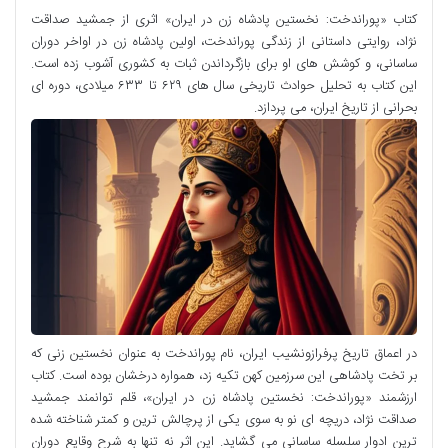
کتاب «پوراندخت: نخستین پادشاه زن در ایران» اثری از جمشید صداقت
نژاد، روایتی داستانی از زندگی پوراندخت، اولین پادشاه زن در اواخر دوران
ساسانی، و کوشش های او برای بازگرداندن ثبات به کشوری آشوب زده است.
این کتاب به تحلیل حوادث تاریخی سال های ۶۲۹ تا ۶۳۳ میلادی، دوره ای
بحرانی از تاریخ ایران، می پردازد.
در اعماق تاریخ پرفرازونشیب ایران، نام پوراندخت به عنوان نخستین زنی که
بر تخت پادشاهی این سرزمین کهن تکیه زد، همواره درخشان بوده است. کتاب
ارزشمند «پوراندخت: نخستین پادشاه زن در ایران»، قلم توانمند جمشید
صداقت نژاد، دریچه ای نو به سوی یکی از پرچالش ترین و کمتر شناخته شده
ترین ادوار سلسله ساسانی می گشاید. این اثر نه تنها به شرح وقایع دوران