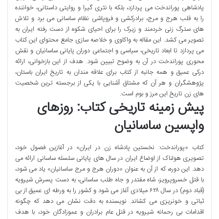
پادشاهی پوراندخت می پردازد، بلکه با نثری گیرا و روایتی داستانی، خواننده
را به قلب هرج و مرج، برادرکشی و فروپاشی نظام ساسانی می برد و تلاش
های سترگ زنی خردمند و زیرک را برای احیای شکوه از دست رفته ایران به
تصویر می کشد. این مقاله به واکاوی و خلاصه سازی جامع محتوای این کتاب
می پردازد تا ابعاد تاریخی، سیاسی و اجتماعی دوران پایانی ساسانیان و نقش
محوری پوراندخت در آن به وضوح تبیین شود. هدف از این بازخوانی، ارائه
درکی عمیق و همه جانبه از کتاب برای علاقه مندان به تاریخ ایران باستان،
پژوهشگران و هر آن که مشتاق آشنایی با یکی از برجسته ترین شخصیت
های زن تاریخ این مرز و بوم است.
پیش زمینه تاریخی کتاب: روزهای
واپسین ساسانیان
کتاب «پوراندخت: نخستین پادشاه زن در ایران» در آغازین فصول خود،
تصویری هولناک از اوضاع ایران در سال های پایانی سلسله ساسانی ارائه می
دهد. این دوره، که از آن به عنوان «دوران هرج و مرج ساسانیان» یاد می شود،
با قتل خسروپرویز، شاه مقتدر و جاه طلب ساسانی، به دست پسرش شیرویه
(قباد دوم) در سال ۶۲۸ میلادی آغاز می شود و کشور را به ورطه ای عمیق از بی
ثباتی و خونریزی می کشاند. نویسنده به دقت نشان می دهد که چگونه
اقدامات بی رحمانه شیرویه در قتل عام برادران و عموزادگان خود، با هدف