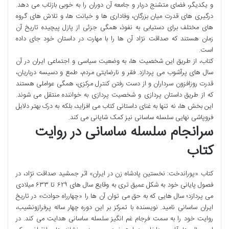
و یکدیگر، فضای متشنج دربار و جامعه آن دوران را به خوبی بازتاب می دهد.
درگیری های قدرت میان بزرگان، وفاداری ها و خیانت ها، و تلاش های گروه
های مختلف برای دستیابی به نفوذ، همگی جزئی از پازل پیچیده تاریخ آن
زمان هستند که صداقت نژاد آن ها را با مهارت در داستان خود جای داده
است.
کتاب، از طریق این شخصیت ها، به وضعیت سیاسی و اجتماعی ایران در آن
سال های پرآشوب می پردازد. فقر و نارضایتی مردم، طمع و دسیسه درباریان،
قدرت روزافزون سرداران و از دست رفتن کنترل مرکزی، همگی عواملی هستند
که از طریق داستان پردازی و شخصیت پردازی به خواننده منتقل می شوند.
این بخش ها، نه تنها به غنای داستانی کتاب می افزاید، بلکه به درک بهتر دلایل
فروپاشی نهایی سلسله ساسانی نیز کمک شایانی می کند.
سرانجام سلسله ساسانی در روایت
کتاب
کتاب «پوراندخت: نخستین پادشاه زن در ایران» اثر جمشید صداقت نژاد، در
فصول پایانی خود به شکل عمیق تری به وقایع سال های ۶۲۹ تا ۶۳۳ میلادی
می پردازد؛ سال هایی که به حق می توان آن ها را «چهارراه حوادث» در تاریخ
ایران ساسانی نامید. نویسنده با تمرکز بر این دوره چهار ساله پرفرازونشیب،
روایت خود را به سمت فرجام غم انگیز سلسله ساسانی هدایت می کند. در