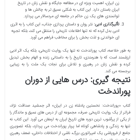
زن ایران، اهمیت ویژه ای در مطالعه جایگاه و نقش زنان در تاریخ
ایران باستان دارد. این کتاب به شکلی عمیق تر به چالش ها و
توانمندی های یک زن حاکم در جامعه ای مردسالار می پردازد.
تأثیرگذاری ادبی:
نثر روان و داستان پردازی جذاب، این کتاب را به اثری
ادبی بدل کرده که نه تنها اطلاعات تاریخی را منتقل می کند، بلکه تجربه
ای خواندنی و لذت بخش را برای مخاطب فراهم می آورد.
به طور خلاصه، کتاب پوراندخت نه تنها یک روایت تاریخی، بلکه یک اثر ادبی
ارزشمند است که با هنرمندی، تاریخ را به داستانی زنده و الهام بخش تبدیل
کرده و نقش زنان در رهبری و تلاش برای نجات یک ملت را به زیبایی
برجسته می کند.
نتیجه گیری: درس هایی از دوران
پوراندخت
کتاب «پوراندخت: نخستین پادشاه زن در ایران» اثر جمشید صداقت نژاد،
فراتر از یک روایت تاریخی صرف، مجموعه ای از درس های عمیق و ماندگار را
از یکی از پرآشوب ترین دوره های تاریخ ایران به ارمغان می آورد. این کتاب نه
تنها به زندگی و پادشاهی کوتاه اما پربار پوراندخت می پردازد، بلکه تصویری
جامع از فروپاشی یک امپراتوری بزرگ، ناشی از اختلافات داخلی، ضعف رهبری
و از دست رفتن مشروعیت را ارائه می دهد.