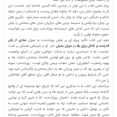
پیام اصلی کتاب را می توان در چندین نکته کلیدی خلاصه کرد. نخست، این
اثر به وضوح نشان می دهد که چگونه فقدان وحدت و انسجام در میان طبقه
حاکم و نخبگان، می تواند به زوال یک تمدن قدرتمند منجر شود. درگیری های
بی پایان، برادرکشی و دسیسه چینی های درباریان، بنیان های ساسانی را چنان
سست کرد که حتی تلاش های خردمندانه پوراندخت برای ثبات نیز نتوانست
جلوی سقوط نهایی را بگیرد.
دوم، این کتاب تأکید ویژه ای بر نقش پوراندخت به عنوان
نمادی از زنان
قدرتمند و تلاش برای بقا در دوران بحران
دارد. او در شرایطی ناممکن بر تخت
نشست، اما با خردمندی، درایت و عدالت خواهی، سعی در احیای وضعیت
کشور داشت. تلاش های او برای لغو قوانین ظالمانه، بخشش مالیات ها، و
بهبود وضعیت کشاورزان، نشان دهنده بینش والای اوست. پوراندخت نمونه
ای از رهبری بود که در میان ویرانی ها، به دنبال ساختن و بازگرداندن امید بود،
حتی اگر شرایط بیرونی و داخلی به او مجال کافی برای تحقق کامل اهدافش
را نمی داد.
سرانجام، این کتاب به ما یادآوری می کند که تاریخ، تنها مجموعه ای از وقایع
گذشته نیست، بلکه منبعی غنی از تجربه ها و درس هایی است که می توانند
چراغ راه امروز و آینده باشند. داستان پوراندخت، که با نثری گیرا و روایتی
داستانی توسط جمشید صداقت نژاد به تصویر کشیده شده، دعوتی است به
تأمل در عوامل داخلی و خارجی که می توانند به قدرت گرفتن یا فروپاشی
تمدن ها منجر شوند. مطالعه نسخه کامل کتاب «پوراندخت: نخستین پادشاه