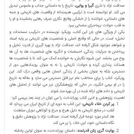
صداقت نژاد با نثری
گیرا و روایی
، تاریخ را به داستانی جذاب و ملموس تبدیل
می کند. او توانسته است با ترکیبی هنرمندانه از واقعیت های تاریخی و جنبه
های داستانی، خواننده را از خشکی وقایع نگاری صرف رهایی بخشیده و او را
به قلب حوادث پرماجرای ساسانی ببرد.
یکی از ویژگی های بارز این کتاب، رویکرد نویسنده در «ترکیب مستندات و
تخیل» است. در حالی که وقایع اصلی و شخصیت های تاریخی بر پایه اسناد
و شواهد موجود شکل گرفته اند، صداقت نژاد با بهره گیری از قدرت تخیل و
پرداختن به جزئیات زندگی، احساسات و انگیزه های شخصیت ها، به آن ها
روح می بخشد. این شیوه نگارش، به خواننده کمک می کند تا با شخصیت ها
همذات پنداری کرده و حوادث تاریخی را نه به عنوان رویدادهایی دور از
دسترس، بلکه به عنوان بخشی از زندگی انسان هایی واقعی درک کند. این
رویکرد، کتاب را برای مخاطب عام نیز قابل دسترس می سازد و علاقه به تاریخ
را در او برمی انگیزد، در حالی که پژوهشگران نیز می توانند از تحلیل های
تاریخی و داده های ارائه شده در آن بهره مند شوند.
اهمیت پژوهشی و ادبی کتاب پوراندخت را می توان در چند بعد بررسی کرد:
پر کردن خلاء تاریخی:
این کتاب به دوره ای از تاریخ ایران می پردازد که
اغلب در منابع تاریخی به دلیل هرج و مرج و کوتاهی دوران سلطنت
ها، کمتر مورد توجه قرار گرفته است. صداقت نژاد با پژوهش دقیق و
نگاه داستانی خود، این خلاء را پر می کند.
روایت گری زنان قدرتمند:
داستان پوراندخت، به عنوان اولین پادشاه