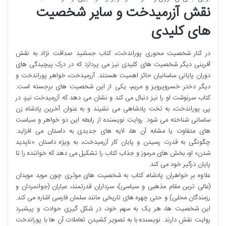
نقش آزرمیدخت و سایر شخصیت
های کلیدی
در کنار شخصیت محوری پوراندخت، کتاب جمشید صداقت نژاد به نقش
آفرینی دیگر شخصیت های کلیدی نیز می پردازد که در درک پیچیدگی های
دوران پایانی ساسانیان حائز اهمیت هستند. آزرمیدخت، خواهر پوراندخت و
دیگر دختر خسروپرویز و مریم، یکی از این شخصیت های برجسته است.
کتاب سرنوشت او را نیز دنبال می کند و نشان می دهد که آزرمیدخت نیز، در
پی پوراندخت، به تخت پادشاهی می نشیند و به عنوان آخرین پادشاه زن
ساسانی شناخته می شود. روایت نویسنده از رابطه این دو خواهر و سیاست
های متفاوت یا مشابه آن ها، لایه های جدیدی به داستان می افزاید.
چگونگی به قدرت رسیدن و پایان کار آزرمیدخت، به ویژه داستان «ناپدید
شدن» او، بخش های مرموز و جذاب کتاب را تشکیل می دهد که خواننده را تا
پایان درگیر خود می کند.
علاوه بر خواهران پادشاه، کتاب به شخصیت های موثری چون موبد موبدان
(عالی ترین مقام مذهبی و سیاسی)، سرداران قدرتمند، عیاران (جوانمردان و
رزمندگان محلی) و حتی چهره های تاریخی مانند سلمان فارسی اشاره می کند.
این شخصیت ها، هر یک به سهم خود، در شکل گیری حوادث و پیشبرد
روایت نقش دارند. نویسنده با به تصویر کشیدن تعاملات آن ها با پوراندخت