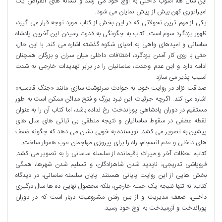
این سال ها، آشوب داخلی به اوج خود می رسد و نشانه های انقراض یک
امپراتوری کهن بیش از پیش نمایان می شود.
یکی از مهم ترین تحولاتی که در این بخش از کتاب مورد توجه قرار می گیرد،
ظهور یزدگرد سوم است. کتاب به چگونگی به قدرت رسیدن این آخرین پادشاه
ساسانی و امیدهای واهی به احیای شکوه گذشته اشاره می کند. با این حال،
حتی با روی کار آمدن یزدگرد، اختلافات داخلی میان سران و بزرگان همچنان
ادامه دارد و این عدم وحدت، ساسانیان را در برابر تهدیدات خارجی به شدت
آسیب پذیر می سازد.
صداقت نژاد در روایت خود، به حوادث سرنوشت سازی مانند «جنگ قادسیه»
اشاره می کند. اگرچه جزئیات این نبرد بزرگ و فتح مدائن ممکن است به طور
مستقیم در دوران پادشاهی پوراندخت رخ نداده باشد، اما کتاب آن را به عنوان
نقطه عطفی در سقوط ساسانیان و نتیجه منطقی بی ثباتی های سال های
پیشین به تصویر می کشد. نویسنده به خوبی نشان می دهد که چگونه ضعف
های داخلی و عدم انسجام، راه را برای پیروزی مهاجمان عرب هموار ساخت.
کتاب، لحظات آخر و میراث باقیمانده از سلسله ساسانی را به تصویر می کشد.
فروپاشی تدریجی، ناپدید شدن شاهزادگان، و تسلیم شدن شهرها، همگی
بخش هایی از این روایت پایانی هستند. پایان سلسله ساسانی، در دیدگاه
کتاب، نه تنها نتیجه یک حمله خارجی، بلکه محصول نهایی ده ها سال درگیری
داخلی، ضعف مدیریت و از بین رفتن مشروعیت دربار است که در دوران
پوراندخت و آزرمیدخت به اوج خود رسید.