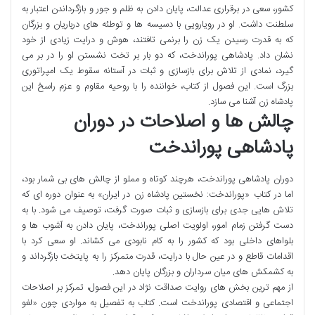
کشور، سعی در برقراری عدالت، پایان دادن به ظلم و جور و بازگرداندن اعتبار به
سلطنت داشت. او در رویارویی با دسیسه ها و توطئه های درباریان و بزرگان
که به قدرت رسیدن یک زن را برنمی تافتند، هوش و درایت زیادی از خود
نشان داد. پادشاهی پوراندخت، که دو بار بر تخت نشستن او را در بر می
گیرد، نمادی از تلاش برای بازسازی و ثبات در آستانه سقوط یک امپراتوری
بزرگ است. این فصول از کتاب، خواننده را با روحیه مقاوم و عزم راسخ این
پادشاه زن آشنا می سازد.
چالش ها و اصلاحات در دوران
پادشاهی پوراندخت
دوران پادشاهی پوراندخت، هرچند کوتاه و مملو از چالش های بی شمار بود،
اما در کتاب «پوراندخت: نخستین پادشاه زن در ایران» به عنوان دوره ای که
تلاش هایی جدی برای بازسازی و ثبات صورت گرفت، توصیف می شود. با به
دست گرفتن زمام امور، اولویت اصلی پوراندخت، پایان دادن به آشوب ها و
بلواهای داخلی بود که کشور را به کام نابودی می کشاند. او سعی کرد با
اقدامات قاطع و در عین حال با درایت، قدرت متمرکز را به پایتخت بازگرداند و
به کشمکش های میان سرداران و بزرگان پایان دهد.
از مهم ترین بخش های روایت صداقت نژاد در این فصول، تمرکز بر اصلاحات
اجتماعی و اقتصادی پوراندخت است. کتاب به تفصیل به مواردی چون «لغو