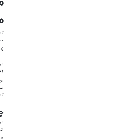
م
م
کت
ده
زب
در
گذ
بر
فص
کت
چ
در
اش
حی