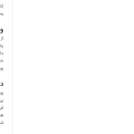
کا
به
وب
از
یا
دا
خو
وب
دل
وب
پر
فر
ها
شو