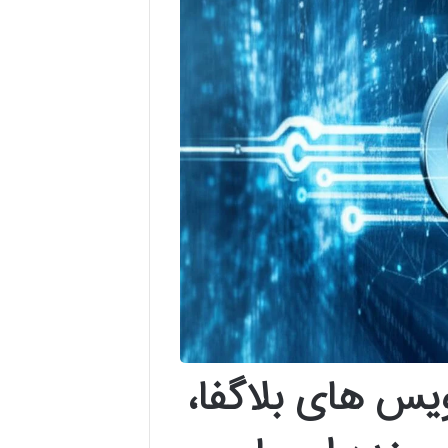
یس های بلاگفا،