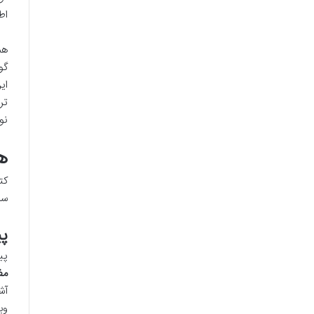
اط
هم
گو
ای
تر
نو
ه
کت
سر
پی
پی
مف
آش
وب