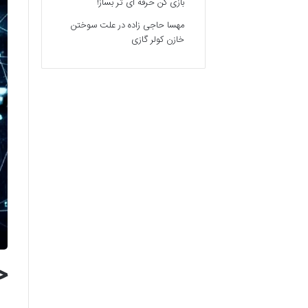
بازی کن حرفه ای تر بساز!
مهسا حاجی زاده
در
علت سوختن
خازن کولر گازی
خ