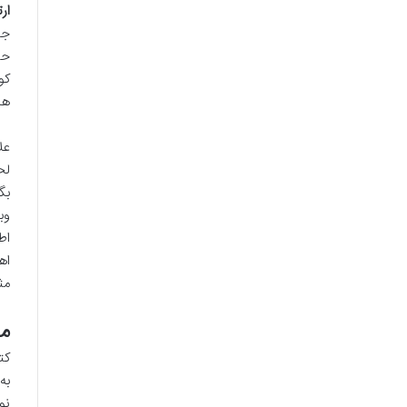
ار
جا
حت
کو
ها
عل
لح
بگ
وب
اط
اه
مث
م
کت
به
نو