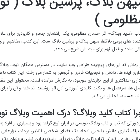
یهن بلاگ، پرشین بلاگ ( ن
ظلومی )
اب «کلید وبلاگ» اثر احسان مظلومی، یک راهنمای جامع و کاربردی برای علاق
نده های بومی بلاگفا، میهن بلاگ و پرشین بلاگ است. این کتاب، مفاهیم اولیه
انی ساده و قابل فهم برای مبتدیان شرح می دهد.
 زمانی که ابزارهای پیچیده طراحی وب سایت در دسترس همگان نبود، وبلاگ 
اری ایده ها، دانش و تجربیات فردی و گروهی به شمار می رفت. این کتاب با هد
داری حداکثری از این ابزارهای موجود، به نگارش درآمده است. محتوای این م
ل ها، سرفصل ها و نکات کلیدی آموزشی این اثر ارزشمند انداخته و آن را برای 
اب هستند، تحلیل می کند.
را کتاب کلید وبلاگ؟ درک اهمیت وبلاگ نوی
 دورانی که تب و تاب وبلاگ نویسی در ایران اوج گرفته بود و بسیاری از افراد به
تراک گذاری دانش یا حتی ایجاد یک فضای شخصی آنلاین بودند، ابزارهایی ن
اتی ایفا می کردند. کتاب کلید وبلاگ دقیقاً در پاسخ به این نیاز، به عنوان یک