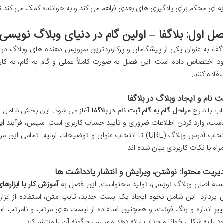
یه ای محکم برای یادگیری های بعدی فراهم می کند و به خواننده کمک می کند تا
ل اول: بلاگفا – اولین گام در دنیای وبلاگ نویسی
اگفا، به عنوان یکی از پیشگامان و پرکاربردترین سرویس دهنده های وبلاگ در ا
د اختصاص داده است. این فصل به صورت کاملاً عملی و گام به گام، به کار
تفاده کنند.
ت نام و ایجاد وبلاگ در بلاگفا
اب با شرح
مراحل گام به گام ثبت نام در بلاگفا
آغاز می شود. این بخش شامل توض
اسب، وارد کردن اطلاعات ضروری و تأیید حساب کاربری است. سپس، فرآیند
ای
انتخاب آدرس وبلاگ (URL) تا انتخاب عنوان و توضیحات اولیه. تم
راه با نکات کاربردی بیان شده اند.
یریت محتوا: نوشتن، ویرایش و انتشار یادداشت ها
ته اصلی وبلاگ نویسی، تولید محتواست. این فصل به
آموزش کار با ابزاره
 پردازد. این شامل نحوه ایجاد یک پست جدید، تایپ متن، استفاده از ابزاره
ییر اندازه و رنگ فونت، و همچنین استفاده از لیست های مرتب و نامرتب اس
د را به شکلی خوانا و جذاب ارائه دهد و سپس چگونه آن را منتشر کند.