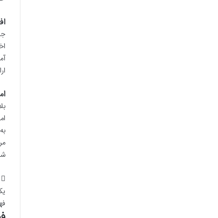
اف
جذ
اخ
آم
ار
ام
بل
ام
به
مر
شد
یک
فه
فص