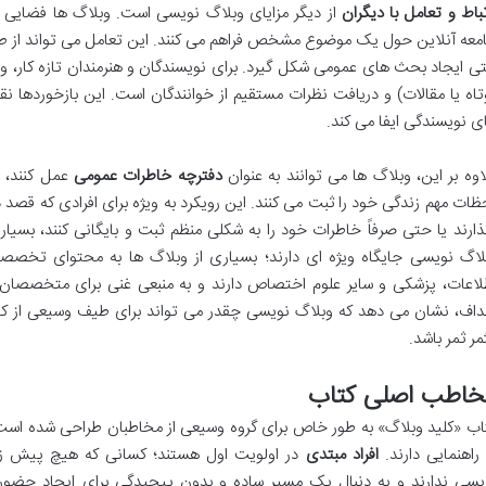
تباط و تعامل با دیگران
از دیگر مزایای وبلاگ نویسی است. وبلاگ ها فضایی ب
معه آنلاین حول یک موضوع مشخص فراهم می کنند. این تعامل می تواند از طری
ی ایجاد بحث های عمومی شکل گیرد. برای نویسندگان و هنرمندان تازه کار، و
تاه یا مقالات) و دریافت نظرات مستقیم از خوانندگان است. این بازخوردها ن
ی نویسندگی ایفا می کند.
اوه بر این، وبلاگ ها می توانند به عنوان
دفترچه خاطرات عمومی
عمل کنند، ج
ظات مهم زندگی خود را ثبت می کنند. این رویکرد به ویژه برای افرادی که قصد دا
ذارند یا حتی صرفاً خاطرات خود را به شکلی منظم ثبت و بایگانی کنند، بسی
لاگ نویسی جایگاه ویژه ای دارند؛ بسیاری از وبلاگ ها به محتوای تخصصی 
لاعات، پزشکی و سایر علوم اختصاص دارند و به منبعی غنی برای متخصصان و
داف، نشان می دهد که وبلاگ نویسی چقدر می تواند برای طیف وسیعی از کار
مر ثمر باشد.
خاطب اصلی کتاب
اب «کلید وبلاگ» به طور خاص برای گروه وسیعی از مخاطبان طراحی شده است ک
 راهنمایی دارند.
افراد مبتدی
در اولویت اول هستند؛ کسانی که هیچ پیش زم
یسی ندارند و به دنبال یک مسیر ساده و بدون پیچیدگی برای ایجاد حضور 