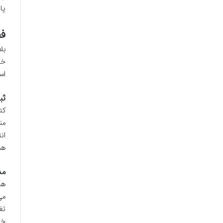
پا
فص
بل
خو
اس
ثب
کت
من
هم
مد
هس
می
تغ
خو