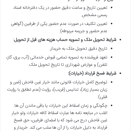
تعیین تاریخ و ساعت دقیق حضور در یک دفترخانه اسناد
رسمی مشخص.
تعیین تکلیف در صورت عدم حضور یکی از طرفین (گواهی
عدم حضور و جریمه مربوطه).
شرایط تحویل ملک و تسویه حساب هزینه های قبل از تحویل:
تاریخ دقیق تحویل ملک به خریدار.
تعهد فروشنده به تسویه تمامی قبوض خدماتی (آب، برق، گاز،
تلفن) و عوارض شهرداری تا تاریخ تحویل ملک.
شرایط فسخ قرارداد (خیارات):
توضیح کامل خیارات قانونی مانند خیار غبن فاحش (ضرر و
زیان بسیار زیاد)، تدلیس (فریب)، رؤیت (عدم تطابق با رؤیت
قبلی).
چگونگی و زمان اسقاط این خیارات یا باقی ماندن آن ها.
اغلب در مبایعه نامه ها عبارت اسقاط کافه خیارات ولو خیار
غبن فاحش درج می شود که با امضای طرفین، حق فسخ
قرارداد به دلیل خیارات را از آن ها سلب می کند. خریدار و