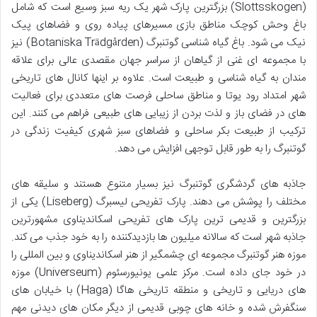
(Slottsskogen) بزرگترین پارک شهر یک ریه سبز وسیع است که شامل
باغ وحش کوچک مناطق بازی مسیرهای پیاده روی و فضاهای پیک
نیک می شود. باغ گیاه شناسی گوتنبرگ (Botaniska Trädgården) نیز
با مجموعه ای غنی از گیاهان از سراسر جهان مقصدی عالی برای علاقه
مندان به گیاه شناسی و طبیعت است. علاوه بر اینها کانال های تاریخی
شهر امتداد رود یوتا و مناطق ساحلی فرصت های متعددی برای فعالیت
های در فضای باز و لذت بردن از زیبایی های طبیعی فراهم می کنند. این
ترکیب از طبیعت بکر ساحلی و فضاهای سبز شهری کیفیت زندگی در
گوتنبرگ را به طور قابل توجهی افزایش می دهد.
جاذبه های گردشگری گوتنبرگ نیز بسیار متنوع هستند و سلیقه های
مختلف را پوشش می دهند. پارک تفریحی لیسبرگ (Liseberg) یکی از
بزرگترین و قدیمی ترین پارک های تفریحی اسکاندیناوی مشهورترین
جاذبه شهر است که سالانه میلیون ها بازدیدکننده را به خود جذب می کند.
موزه هنر گوتنبرگ مجموعه ای چشمگیر از هنر اسکاندیناوی و بین المللی را
در خود جای داده است. مرکز علمی یونیورسئوم (Universeum) موزه
های دریایی و تاریخی و منطقه تاریخی هاگا (Haga) با خیابان های
سنگفرش شده و خانه های چوبی قدیمی از دیگر مکان های دیدنی مهم