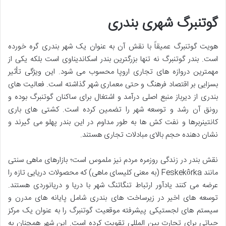
گوتنبرگ شهری بندری
هویت گوتنبرگ عمیقاً با نقش آن به عنوان یک شهر بندری گره خورده
است. بندر گوتنبرگ نه تنها بزرگترین بندر اسکاندیناوی است بلکه یکی از
مهمترین دروازه های تجاری اروپا محسوب می شود. این ویژگی تأثیر
بسزایی بر اقتصاد فرهنگ و حتی معماری شهر گذاشته است. فعالیت های
بندری از دیرباز منبع اصلی درآمد و اشتغال برای ساکنان گوتنبرگ بوده و
رونق آن رشد و توسعه شهر را تضمین کرده است. کشتی های باری
کانتینربرها و نفت کش ها به طور مداوم در این بندر پهلو می گیرند و
نشان دهنده حجم بالای مبادلات تجاری هستند.
نقش بندر در زندگی روزمره مردم نیز ملموس است؛ بازارهای ماهی سنتی
مانند Feskekôrka (به معنی کلیسای ماهی) که محصولات دریایی تازه را
عرضه می کنند یادآور ارتباط تنگاتنگ شهر با دریا و دریانوردی هستند.
توسعه های اخیر در زیرساخت های بندری شامل پایانه های مدرن و
سیستم های لجستیکی پیشرفته موقعیت گوتنبرگ را به عنوان یک مرکز
حیاتی برای تجارت بین المللی تقویت کرده است. این شهر همچنان به