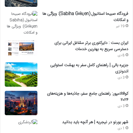
فرودگاه صبیحا استانبول (Sabiha Gökçen): ویژگی ها
و امکانات
19 تیر
ایران بست : دایرکتوری برتر مشاغل ایرانی برای
دسترسی سریع به بهترین خدمات
8 دی
جزیره بالی | راهنمای کامل سفر به بهشت استوایی
اندونزی
3 دی
کوالالامپور: راهنمای جامع سفر، جاذبه‌ها و هزینه‌های
۲۰۲۴
3 دی
شهر بورنو در نیجریه | هر آنچه باید بدانید
1 دی