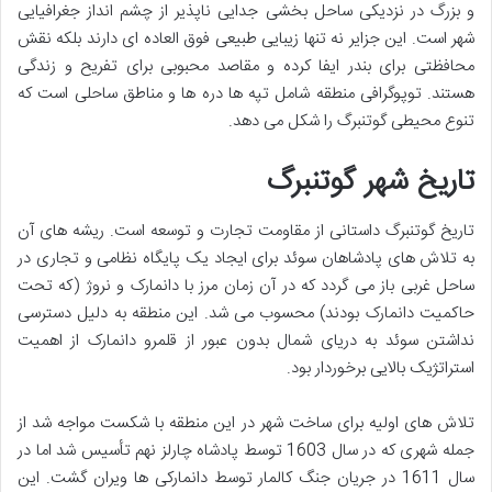
و بزرگ در نزدیکی ساحل بخشی جدایی ناپذیر از چشم انداز جغرافیایی
شهر است. این جزایر نه تنها زیبایی طبیعی فوق العاده ای دارند بلکه نقش
محافظتی برای بندر ایفا کرده و مقاصد محبوبی برای تفریح و زندگی
هستند. توپوگرافی منطقه شامل تپه ها دره ها و مناطق ساحلی است که
تنوع محیطی گوتنبرگ را شکل می دهد.
تاریخ شهر گوتنبرگ
تاریخ گوتنبرگ داستانی از مقاومت تجارت و توسعه است. ریشه های آن
به تلاش های پادشاهان سوئد برای ایجاد یک پایگاه نظامی و تجاری در
ساحل غربی باز می گردد که در آن زمان مرز با دانمارک و نروژ (که تحت
حاکمیت دانمارک بودند) محسوب می شد. این منطقه به دلیل دسترسی
نداشتن سوئد به دریای شمال بدون عبور از قلمرو دانمارک از اهمیت
استراتژیک بالایی برخوردار بود.
تلاش های اولیه برای ساخت شهر در این منطقه با شکست مواجه شد از
جمله شهری که در سال 1603 توسط پادشاه چارلز نهم تأسیس شد اما در
سال 1611 در جریان جنگ کالمار توسط دانمارکی ها ویران گشت. این