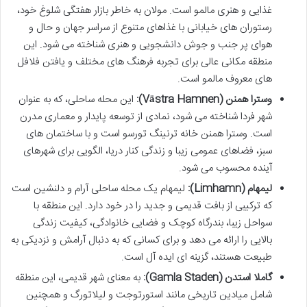
غذایی و هنری مالمو است. مولان به خاطر بازار هفتگی شلوغ خود،
رستوران های خیابانی با غذاهای متنوع از سراسر جهان و حال و
هوای پر جنب و جوش دانشجویی و هنری شناخته می شود. این
منطقه مکانی عالی برای تجربه فرهنگ های مختلف و یافتن فلافل
های معروف مالمو است.
وسترا همنن (Västra Hamnen):
این محله ساحلی، که به عنوان
شهر فردا شناخته می شود، نمادی از توسعه پایدار و معماری مدرن
است. وسترا همنن خانه ترنینگ تورسو است و با ساختمان های
سبز، فضاهای عمومی زیبا و زندگی کنار دریا، الگویی برای شهرهای
آینده محسوب می شود.
لیمهام (Limhamn):
لیمهام یک محله ساحلی آرام و دلنشین است
که ترکیبی از بافت قدیمی و جدید را در خود دارد. این منطقه با
سواحل زیبا، بندرگاه کوچک و فضایی خانوادگی، کیفیت زندگی
بالایی را ارائه می دهد و برای کسانی که به دنبال آرامش و نزدیکی به
طبیعت هستند، گزینه ای ایده آل است.
گاملا استدن (Gamla Staden):
به معنای شهر قدیمی، این منطقه
شامل میادین تاریخی مانند استورتوجت و لیلاتورگ و همچنین