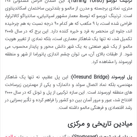
ترنینگ تورسو (Turning Torso):
این آسمان خراش مسکونی ۱۹۰
متری، نمادی برجسته و مدرن از مالمو و بلندترین ساختمان اسکاندیناوی
است. ترنینگ تورسو که توسط معمار مشهور اسپانیایی، سانتیاگو کالاتراوا،
طراحی شده است، با ۹ مکعب که هر کدام ۹۰ درجه نسبت به هم چرخیده
اند، جلوه ای منحصر به فرد و خیره کننده دارد. این برج که در سال ۲۰۰۵
تکمیل شد، نه تنها یک شاهکار معماری است، بلکه نمادی از تغییر هویت
مالمو از یک شهر صنعتی به یک شهر دانش محور و پایدار محسوب می
شود. از طبقات بالای آن، می توان چشم اندازی پانوراما از شهر و منطقه
اورسوند را مشاهده کرد.
پل اورسوند (Öresund Bridge):
این پل عظیم، نه تنها یک شاهکار
مهندسی، بلکه نماد اتصال سوئد و دانمارک و یکی از مهمترین زیرساخت
های منطقه اورسوند است. این سازه ترکیبی از پل و تونل که در سال ۲۰۰۰
افتتاح شد، عبور و مرور آسان بین دو کشور را فراهم کرده و تأثیر بسزایی در
رشد اقتصادی و فرهنگی مالمو داشته است.
میادین تاریخی و مرکزی