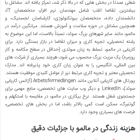
شغلی عمدتاً در بخش هایی که در بالا ذکر شد، تمرکز یافته اند. مشاغل با
بیشترین تقاضا اغلب شامل مهندسان نرم افزار، متخصصان IT،
دانشمندان داده، متخصصان بیوتکنولوژی، کارشناسان لجستیک، و
همچنین مشاغل در حوزه سلامت و آموزش هستند. میانگین درآمد در
مالمو، مانند سایر شهرهای بزرگ سوئد، نسبتاً بالاست، اما این موضوع به
رشته تحصیلی، تجربه کاری و میزان تقاضا در بازار بستگی دارد. برای
کاریابی در مالمو، تسلط به زبان سوئدی (حداقل در سطح مکالمه و کار
روزمره) یک مزیت بزرگ محسوب می شود، هرچند بسیاری از شرکت های
بین المللی، انگلیسی را به عنوان زبان کاری خود پذیرفته اند. مدارک
تحصیلی معتبر و تجربه کاری مرتبط نیز از عوامل کلیدی موفقیت هستند.
پورتال های کاریابی آنلاین مانند Arbetsförmedlingen (آژانس کاریابی
سوئد)، LinkedIn و دیگر وب سایت های تخصصی، منابع مهمی برای
جستجوی شغل هستند. نرخ بیکاری در مالمو، در مقایسه با استکهلم و
گوتنبرگ، ممکن است کمی بالاتر باشد، اما در بخش های تخصصی،
فرصت های بسیاری وجود دارد.
هزینه زندگی در مالمو با جزئیات دقیق