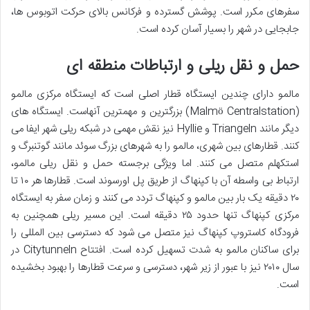
سفرهای مکرر است. پوشش گسترده و فرکانس بالای حرکت اتوبوس ها،
جابجایی در شهر را بسیار آسان کرده است.
حمل و نقل ریلی و ارتباطات منطقه ای
مالمو دارای چندین ایستگاه قطار اصلی است که ایستگاه مرکزی مالمو
(Malmö Centralstation) بزرگترین و مهمترین آنهاست. ایستگاه های
دیگر مانند Triangeln و Hyllie نیز نقش مهمی در شبکه ریلی شهر ایفا می
کنند. قطارهای بین شهری، مالمو را به شهرهای بزرگ سوئد مانند گوتنبرگ و
استکهلم متصل می کنند. اما ویژگی برجسته حمل و نقل ریلی مالمو،
ارتباط بی واسطه آن با کپنهاگ از طریق پل اورسوند است. قطارها هر ۱۰ تا
۲۰ دقیقه یک بار بین مالمو و کپنهاگ تردد می کنند و زمان سفر به ایستگاه
مرکزی کپنهاگ تنها حدود ۲۵ دقیقه است. این مسیر ریلی همچنین به
فرودگاه کاستروپ کپنهاگ نیز متصل می شود که دسترسی بین المللی را
برای ساکنان مالمو به شدت تسهیل کرده است. افتتاح Citytunneln در
سال ۲۰۱۰ نیز با عبور از زیر شهر، دسترسی و سرعت قطارها را بهبود بخشیده
است.