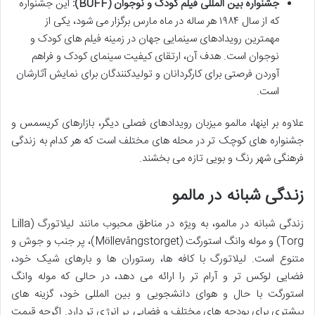
جشنواره بین المللی فیلم کودک و نوجوان (BUFF):
این جشنواره
که از سال ۱۹۸۴ هر ساله در ماه مارس برگزار می شود، یکی از
مهمترین رویدادهای سینمایی جهان در زمینه فیلم های کودک و
نوجوان است. هدف آن، ارتقای کیفیت سینمای کودک و فراهم
آوردن فرصتی برای کارگردانان و تولیدکنندگان برای نمایش آثارشان
است.
علاوه بر اینها، مالمو میزبان رویدادهای فصلی دیگر، بازارهای کریسمس و
جشنواره های کوچک تر در محله های مختلف است که هر کدام به زندگی
فرهنگی شهر رنگ و بویی تازه می بخشند.
زندگی شبانه در مالمو
زندگی شبانه در مالمو، به ویژه در مناطق محبوب مانند لیلاتورگ (Lilla
Torg) و موله وانگ استورگت (Möllevångstorget)، پر جنب و جوش و
متنوع است. لیلاتورگ با کافه ها، رستوران ها و بارهای شیک خود،
فضایی لوکس تر و آرام تر را ارائه می دهد، در حالی که موله وانگ
استورگت با حال و هوای دانشجویی و بین المللی خود، گزینه های
بیشتری برای بودجه های مختلف و فضایی پر انرژی تر دارد. اگرچه قیمت