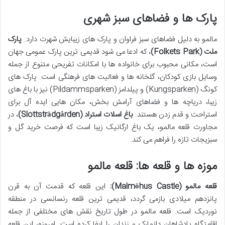
پارک ها و فضاهای سبز شهری
مالمو به دلیل فضاهای سبز فراوان و پارک های زیبایش شهرت دارد.
پارک
ملت (Folkets Park)
، که ادعا می شود قدیمی ترین پارک عمومی جهان
است، مکانی محبوب برای خانواده ها با امکانات تفریحی متنوع از جمله
وسایل بازی کودکان، گلخانه ها و فعالیت های فرهنگی است. پارک های
کونگ (Kungsparken) و پیلدامز (Pildammsparken) نیز با باغ های
زیبا، دریاچه ها و فضاهای آرامش بخش، مکان هایی ایده آل برای
استراحت و قدم زدن هستند.
باغ اسلات استراد (Slottsträdgården)
، در
مجاورت قلعه مالمو، یک باغ ارگانیک زیبا است که فرصت خرید گل و
سبزیجات تازه را فراهم می کند.
موزه ها و قلعه ها: قلعه مالمو
قلعه مالمو (Malmöhus Castle):
این قلعه که قدمت آن به قرن
پانزدهم میلادی بازمی گردد، قدیمی ترین قلعه رنسانسی در منطقه
نوردیک است. قلعه مالمو در طول تاریخ نقش های مختلفی از جمله
اقامتگاه پادشاهان دانمارک و زندان را ایفا کرده است. امروزه، این قلعه