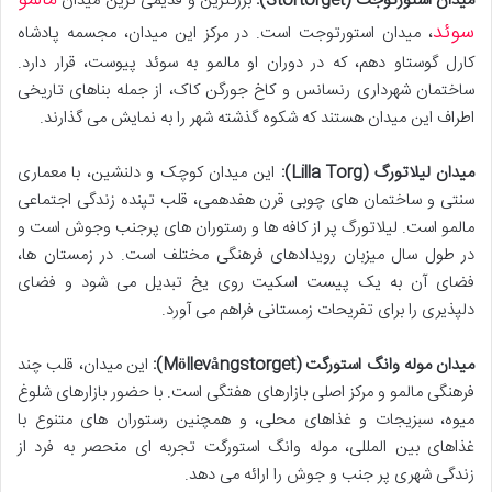
مالمو
میدان استورتوجت (Stortorget):
بزرگترین و قدیمی ترین میدان
سوئد
، میدان استورتوجت است. در مرکز این میدان، مجسمه پادشاه
کارل گوستاو دهم، که در دوران او مالمو به سوئد پیوست، قرار دارد.
ساختمان شهرداری رنسانس و کاخ جورگن کاک، از جمله بناهای تاریخی
اطراف این میدان هستند که شکوه گذشته شهر را به نمایش می گذارند.
میدان لیلاتورگ (Lilla Torg):
این میدان کوچک و دلنشین، با معماری
سنتی و ساختمان های چوبی قرن هفدهمی، قلب تپنده زندگی اجتماعی
مالمو است. لیلاتورگ پر از کافه ها و رستوران های پرجنب وجوش است و
در طول سال میزبان رویدادهای فرهنگی مختلف است. در زمستان ها،
فضای آن به یک پیست اسکیت روی یخ تبدیل می شود و فضای
دلپذیری را برای تفریحات زمستانی فراهم می آورد.
میدان موله وانگ استورگت (Möllevångstorget):
این میدان، قلب چند
فرهنگی مالمو و مرکز اصلی بازارهای هفتگی است. با حضور بازارهای شلوغ
میوه، سبزیجات و غذاهای محلی، و همچنین رستوران های متنوع با
غذاهای بین المللی، موله وانگ استورگت تجربه ای منحصر به فرد از
زندگی شهری پر جنب و جوش را ارائه می دهد.