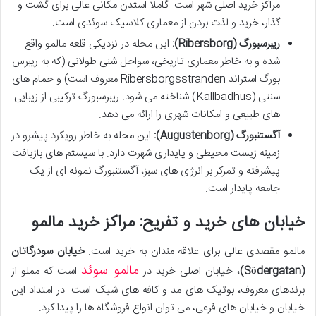
مراکز خرید اصلی شهر است. گاملا استدن مکانی عالی برای گشت و
گذار، خرید و لذت بردن از معماری کلاسیک سوئدی است.
ریبرسبورگ (Ribersborg):
این محله در نزدیکی قلعه مالمو واقع
شده و به خاطر معماری تاریخی، سواحل شنی طولانی (که به ریبرس
بورگ استراند Ribersborgsstranden معروف است) و حمام های
سنتی (Kallbadhus) شناخته می شود. ریبرسبورگ ترکیبی از زیبایی
های طبیعی و امکانات شهری را ارائه می دهد.
آگستنبورگ (Augustenborg):
این محله به خاطر رویکرد پیشرو در
زمینه زیست محیطی و پایداری شهرت دارد. با سیستم های بازیافت
پیشرفته و تمرکز بر انرژی های سبز، آگستنبورگ نمونه ای از یک
جامعه پایدار است.
خیابان های خرید و تفریح: مراکز خرید مالمو
مالمو مقصدی عالی برای علاقه مندان به خرید است.
خیابان سودرگاتان
مالمو سوئد
(Södergatan)
، خیابان اصلی خرید در
است که مملو از
برندهای معروف، بوتیک های مد و کافه های شیک است. در امتداد این
خیابان و خیابان های فرعی، می توان انواع فروشگاه ها را پیدا کرد.