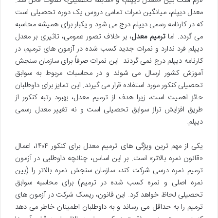
لازم است بین «معدل دیپلم» و «سابقه تحصیلی» تفاوت قائل شد.
معدل دیپلم، میانگین نمرات تمامی دروس یک دوره تحصیلی است
که در کارنامه رسمی دیپلم درج می شود و یکبار برای همیشه محاسبه
می گردد. اما
ترمیم معدل
، بر خلاف تصور عمومی، تاثیری بر معدل
دیپلم فرد ندارد و نمرات جدید کسب شده در آزمون های ترمیم، در
کارنامه دیپلم درج نمی گردند. این نمرات صرفاً برای سازمان سنجش
آموزش کشور ارسال می شوند و در محاسبات مربوط به سوابق
تحصیلی کنکور مورد استفاده قرار می گیرند. این تمایز برای داوطلبان
حائز اهمیت است، زیرا هدف از ترمیم معدل، بهبود رتبه کنکور از
طریق افزایش تراز سوابق تحصیلی است و نه تغییر معدل رسمی
دیپلم.
یکی از مهم ترین ویژگی های ترمیم معدل برای کنکور ۱۴۰۴، اعمال
«قانون نمره بالاتر» است. بر این اساس، چنانچه داوطلبی در آزمون
ترمیم نمره درسی شرکت کند، سازمان سنجش نمره بالاتر را (بین
نمره اصلی و نمره کسب شده در ترمیم) برای محاسبه سوابق
تحصیلی لحاظ خواهد کرد. این قانون، ریسک شرکت در آزمون های
ترمیم را به حداقل می رساند و به داوطلبان اطمینان خاطر می دهد