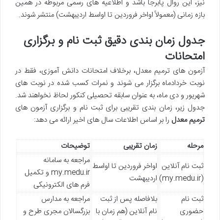
نیز، این روال پابرجا باشد و اطلاعیه های رسمی مربوطه در همین
بازه زمانی (معمولاً اواخر فروردین تا اواسط اردیبهشت) منتشر شوند.
جدول زمان بندی دقیق ثبت نام و برگزاری
امتحانات
آزمون های ترمیم معدل، برخلاف امتحانات دانش آموزی، فقط در
نوبت خردادماه برگزار می شوند و نمرات کسب شده در نوبت های
شهریور و دی ماه، به عنوان سابقه تحصیلی کنکور لحاظ نخواهند شد.
جدول زیر، زمان بندی تقریبی برای ثبت نام و برگزاری آزمون های
ترمیم معدل
را بر اساس اطلاعات سال های اخیر ارائه می دهد:
مرحله
زمان تقریبی
توضیحات
مراجعه به سامانه
ثبت نام آنلاین
اواخر فروردین تا اواسط
my.medu.ir و تکمیل
(my.medu.ir)
اردیبهشت
فرم های الکترونیکی
ثبت نام
بلافاصله پس از ثبت
مراجعه به مدارس
حضوری
نام آنلاین (هم زمان با
بزرگسالان مجری طرح و