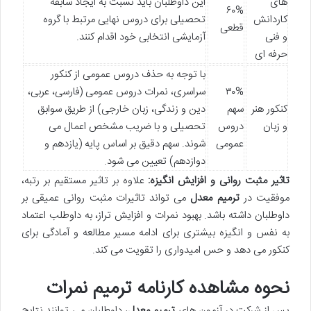
های
این داوطلبان باید نسبت به ایجاد سابقه
۶۰%
کاردانش
تحصیلی برای دروس نهایی مرتبط با گروه
قطعی
و فنی
آزمایشی انتخابی خود اقدام کنند.
حرفه ای
با توجه به حذف دروس عمومی از کنکور
۳۰%
سراسری، نمرات دروس عمومی (فارسی، عربی،
کنکور هنر
سهم
دین و زندگی، زبان خارجی) از طریق سوابق
و زبان
دروس
تحصیلی و با ضریب مشخص اعمال می
عمومی
شوند. سهم دقیق بر اساس پایه (یازدهم و
دوازدهم) تعیین می شود.
تاثیر مثبت روانی و افزایش انگیزه:
علاوه بر تاثیر مستقیم بر رتبه،
موفقیت در
ترمیم معدل
می تواند تاثیرات مثبت روانی عمیقی بر
داوطلبان داشته باشد. بهبود نمرات و افزایش تراز، به داوطلب اعتماد
به نفس و انگیزه بیشتری برای ادامه مسیر مطالعه و آمادگی برای
کنکور می دهد و حس امیدواری را تقویت می کند.
نحوه مشاهده کارنامه ترمیم نمرات
پس از شرکت در آزمون های
ترمیم معدل
، داوطلبان می توانند نتایج