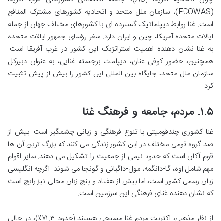
(ECOWAS)، سازمان ملل متحد و اتحادیه کشورهای مشترک المنافع
است. غنا روابط دیپلماتیک گسترده ای با کشورهای مختلف جهان از جمله
ایالات متحده آمریکا، چین و ایران دارد. سفر رؤسای جمهور ایالات متحده
به غنا نشان دهنده اهمیت استراتژیک این کشور در غرب آفریقا است.
همچنین، حضور کوفی عنان، دیپلمات برجسته غنایی، به عنوان دبیرکل
سازمان ملل متحد، جایگاه بین المللی این کشور را بیش از پیش تثبیت
کرد.
۱.۵. مردم، جامعه و فرهنگ غنا
غنا کشوری چندقومیتی با تنوع فرهنگی و زبانی چشمگیر است. بیش از
صد گروه قومی مختلف در این کشور زندگی می کنند که بزرگ ترین آن ها
قوم آکان است که حدود نیمی از جمعیت را تشکیل می دهند. سایر اقوام
مهم شامل اِوه، گا-دانگمه، مول-داگبانی و گونجا می شوند. اگرچه انگلیسی
زبان رسمی کشور است، اما بیش از هفتاد و پنج زبان محلی نیز رایج است
که نشان دهنده غنای فرهنگی این سرزمین است.
از نظر مذهبی، اکثریت مردم غنا مسیحی هستند (حدود ۷۱.۳٪)، در حالی