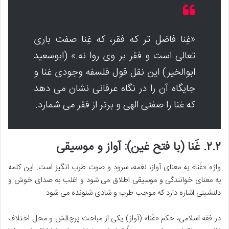
«غِنا فاضل تر که فقر، که غِنا صفت باری
تعالی است و فقر بر وی روا نه.» (ابوسعید
ابوالخیر) این نقل قول فلسفه وجودی غنا و
جایگاه آن را در نگاه عرفانی نشان می دهد
که غنا را صفتی الهی و برتر از فقر می شمارد.
۲.۲. غَنا (با فتح غین): آواز و موسیقی
واژه «غَنا» به معنای آواز، نغمه، سرود و صوت طرب انگیز است. این کلمه
به معنای خوانندگی و موسیقی اطلاق می شود و اغلب به صدای خوش و
دلنشینی اشاره دارد که موجب طرب و شادی شنونده می شود.
در فقه اسلامی، حکم «غَنا» (آواز) یکی از مباحث پرچالش و محل اختلاف