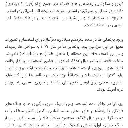
گیری و شکوفایی پادشاهی های قدرتمندی چون بونو (قرن ۱۱ میلادی)،
دگبون در شمال و امپراتوری آشانتی در جنوب بوده اند. امپراتوری آشانتی
به ویژه، با ساختار اداری پیشرفته و اقتصاد مبتنی بر طلا، نفوذ قابل
توجهی در منطقه داشت.
ورود پرتغالی ها در سده پانزدهم میلادی، سرآغاز دوران استعمار و تغییرات
عمیق در این سرزمین بود. پرتغالی ها در سال ۱۴۷۱ به سواحل غنا رسیدند
و در پی کشف طلا، این منطقه را ساحل طلا (Gold Coast) نامیدند.
ساخت قلعه المینا در سال ۱۴۸۲، نمادی از حضور استعماری و آغاز رقابت
قدرت های اروپایی از جمله هلند، بریتانیا، سوئد، دانمارک-نروژ و آلمان
برای کنترل تجارت طلا و متعاقباً برده بود. این قلعه ها و پایگاه های
تجاری، نقاطی برای ارسال منابع غنی منطقه و نیروی انسانی به اروپا و
قاره آمریکا بودند.
بریتانیا در اواخر سده نوزدهم، پس از یک سری درگیری ها و جنگ های
طولانی با پادشاهی های محلی مانند آشانتی، کنترل کامل منطقه را به
دست گرفت و در سال ۱۸۷۴ مستعمره ساحل طلا را تأسیس کرد. پس از
جنگ جهانی اول، بخشی از توگولند آلمان نیز به صورت اداری به این