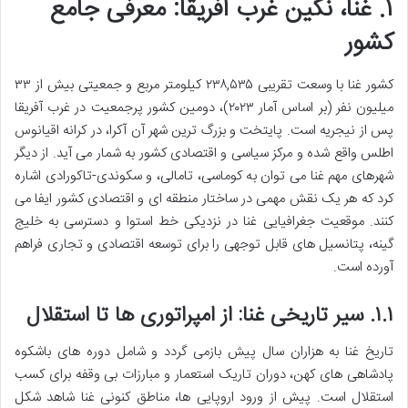
۱. غنا، نگین غرب آفریقا: معرفی جامع
کشور
کشور غنا با وسعت تقریبی ۲۳۸,۵۳۵ کیلومتر مربع و جمعیتی بیش از ۳۳
میلیون نفر (بر اساس آمار ۲۰۲۳)، دومین کشور پرجمعیت در غرب آفریقا
پس از نیجریه است. پایتخت و بزرگ ترین شهر آن آکرا، در کرانه اقیانوس
اطلس واقع شده و مرکز سیاسی و اقتصادی کشور به شمار می آید. از دیگر
شهرهای مهم غنا می توان به کوماسی، تامالی، و سکوندی-تاکورادی اشاره
کرد که هر یک نقش مهمی در ساختار منطقه ای و اقتصادی کشور ایفا می
کنند. موقعیت جغرافیایی غنا در نزدیکی خط استوا و دسترسی به خلیج
گینه، پتانسیل های قابل توجهی را برای توسعه اقتصادی و تجاری فراهم
آورده است.
۱.۱. سیر تاریخی غنا: از امپراتوری ها تا استقلال
تاریخ غنا به هزاران سال پیش بازمی گردد و شامل دوره های باشکوه
پادشاهی های کهن، دوران تاریک استعمار و مبارزات بی وقفه برای کسب
استقلال است. پیش از ورود اروپایی ها، مناطق کنونی غنا شاهد شکل