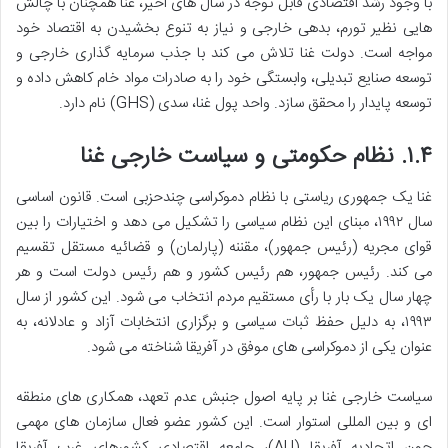
با وجود رشد اقتصادی قابل توجه در سال های اخیر، غنا همچنان با چالش
هایی نظیر تورم، بدهی خارجی و نیاز به تنوع بخشیدن به اقتصاد خود
مواجه است. دولت غنا تلاش می کند با جذب سرمایه گذاری خارجی و
توسعه صنایع تبدیلی، وابستگی خود را به صادرات مواد خام کاهش داده و
توسعه پایدار را محقق سازد. واحد پول غنا، سدی (GHS) نام دارد.
۱.۴. نظام حکومتی و سیاست خارجی غنا
غنا یک جمهوری ریاستی با نظام دموکراسی چندحزبی است. قانون اساسی
سال ۱۹۹۲، مبنای این نظام سیاسی را تشکیل می دهد و اختیارات را بین
قوای مجریه (رئیس جمهور)، مقننه (پارلمان) و قضائیه مستقل تقسیم
می کند. رئیس جمهور، هم رئیس کشور و هم رئیس دولت است و هر
چهار سال یک بار با رأی مستقیم مردم انتخاب می شود. این کشور از سال
۱۹۹۳، به دلیل حفظ ثبات سیاسی و برگزاری انتخابات آزاد و عادلانه، به
عنوان یکی از دموکراسی های موفق در آفریقا شناخته می شود.
سیاست خارجی غنا بر پایه اصول جنبش عدم تعهد، همکاری های منطقه
ای و بین المللی استوار است. این کشور عضو فعال سازمان های مهمی
چون اتحادیه آفریقا (AU)، جامعه اقتصادی کشورهای غرب آفریقا