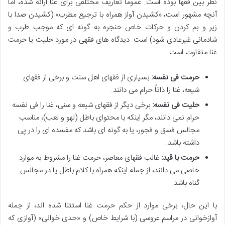
نظر بین فقها بوده است. عموماً تعاریف مختلفی برای غنا ارائه شده، اما
آنچه مشهور است، «کشیدن آواز همراه با ترجیع مطرب» (کشیدن صدا با
زیر و بم کردن و حرکات خاص حنجره به گونه ای که موجب طرب و
شادمانی غیرعادی شود) است. دیدگاه های فقهی در مورد حلیت یا حرمت
غنا متفاوت است:
حرمت فی نفسه:
بسیاری از فقهای اهل سنت و برخی از فقهای
شیعه، غنا را ذاتاً حرام می دانند.
حلیت فی نفسه:
برخی دیگر از فقهای شیعه و سنی، غنا را فی نفسه
حرام نمی دانند، مگر اینکه با محتوای باطل (لهو و لعب)، مناسب
مجالس فسق و فجور، یا به گونه ای باشد که مفسده ای را در پی
داشته باشد.
حرمت با قید:
غالب فقهای معاصر، حرمت غنا را مشروط به موارد
خاصی می دانند، از جمله اینکه همراه با کلام باطل یا در مجالس
گناه باشد.
با این حال، برخی موارد از حکم حرمت غنا استثنا شده اند، از جمله
آوازخوانی در مراسم عروسی (با شرایط خاص) و «حدی خوانی» (آوازی که