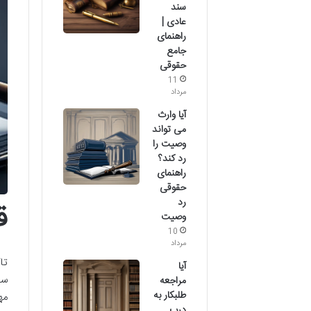
سند
عادی |
راهنمای
جامع
حقوقی
11
مرداد
آیا وارث
می تواند
وصیت را
رد کند؟
راهنمای
حقوقی
رد
قا
وصیت
10
مرداد
آیا
سک
مراجعه
طلبکار به
مهریه در سال ۰۴
درب