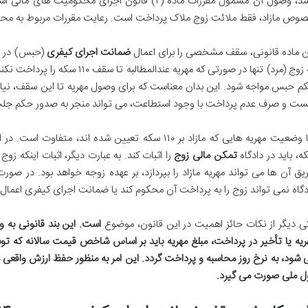
باشد، وصول آن مشمول مقررات ماده (۲) قانون اجرای محک
وص مازاد، فقط ملائت زوج ملاک پرداخت است. رعایت مقررات مربوط به محاسبه
ن ماده قانونی، سقف مشخصی را برای اعمال
ضمانت اجرای کیفری
(حبس) در ن
که زوج (مرد) تنها در صورتی که مهریه 
م حبس مواجه شود. این بدان معناست که برای وصول مهریه تا این سقف، نیا
ست و صرف عدم پرداخت با وجود استطاعت، می تواند منجر به صدور حکم جلب
ه، باید در دادگاه
تمکن مالی زوج
را اثبات کند. به عبارت دیگر، اثبات اینکه زوج
دگاه نمی تواند زوج را به پرداخت آن محکوم کند یا ضمانت اجرای کیفری اعمال 
ی دیگر از نکات حائز اهمیت در این قانون، موضوع
است. این بند قانونی به
ریه یا تأخیر در پرداخت، مبلغ مهریه باید بر اساس شاخص قیمت سالانه که ت
 شود، به نرخ روز محاسبه و پرداخت گردد. این امر به منظور حفظ ارزش واقعی
ل ملی صورت می گیرد.