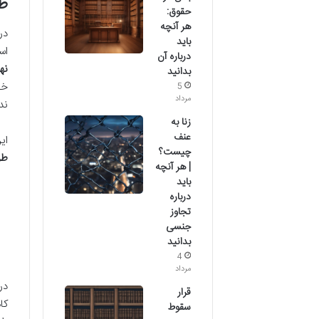
طر
حقوق:
هر آنچه
باید
اس
درباره آن
نه
بدانید
5
مرداد
ندا
زنا به
عنف
ای
چیست؟
طر
| هر آنچه
باید
درباره
تجاوز
جنسی
بدانید
4
مرداد
در
قرار
کا
سقوط