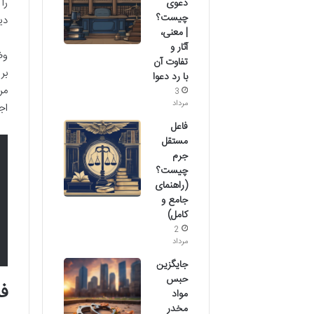
را
دعوی
چیست؟
دی
| معنی،
آثار و
وض
تفاوت آن
بر
با رد دعوا
3
مرداد
اج
فاعل
مستقل
جرم
چیست؟
(راهنمای
جامع و
کامل)
2
مرداد
جایگزین
حبس
فر
مواد
مخدر