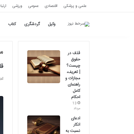
علمی و پزشکی
اقتصادی
عمومی
ورزشی
ارتبا
وکیل
گردشگری
کتاب
قذف در
حقوق
قانو
چیست؟
| تعریف،
مجازات و
آخری
راهنمای
کامل
احکام
13
مرداد
ادعای
انکار
نسبت به