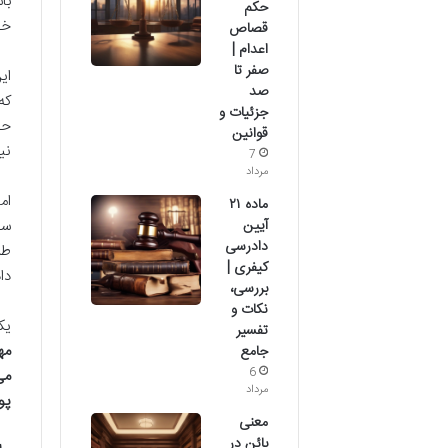
حکم
خص
قصاص
اعدام |
صفر تا
ای
صد
جزئیات و
حک
قوانین
نی
7
مرداد
ماده ۲۱
آیین
سک
دادرسی
کیفری |
دا
بررسی،
نکات و
یک
تفسیر
مه
جامع
6
می
مرداد
پو
معنی
بائن در