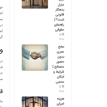
منزل
مه
بدهکار
اج
قانونی
بس
است؟ |
راهنمای
در
حقوقی
اع
8
گی
مرداد
صلح
واق
عمری
بدون
در
حضور
متصالح |
شو
شرایط و
امکان
مش
سنجی
8
قانون ۱۰
مرداد
هزینه
اجرای