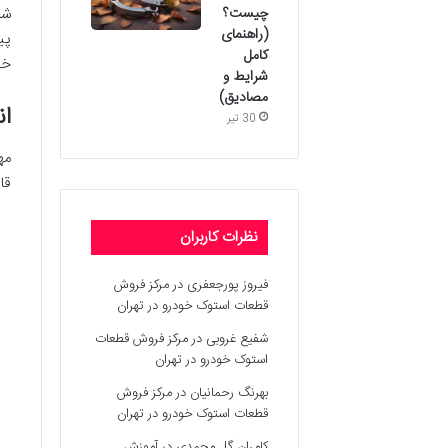
چیست؟
شن
(راهنمای
پی
کامل
خو
شرایط و
مصادیق)
ان
30 تیر
مه
قا
نظرات کاربران
فیروز پورجعفری
در
مرکز فروش
قطعات استوک خودرو در تهران
شفیع غروبی
در
مرکز فروش قطعات
استوک خودرو در تهران
بهرنگ رحمانیان
در
مرکز فروش
قطعات استوک خودرو در تهران
کامران گل محمدی
در
آموزش