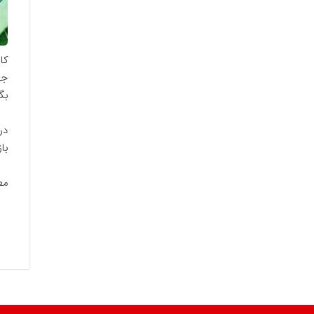
کا
جه
بگ
در
با
مط