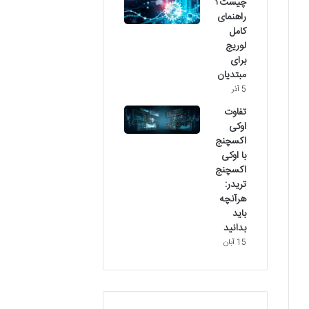
چیست؟
راهنمای
کامل
لوریج
برای
مبتدیان
5 آذر
تفاوت
اوکی
اکسچنج
با اوکی
اکسچنج
تریدر:
هرآنچه
باید
بدانید
15 آبان