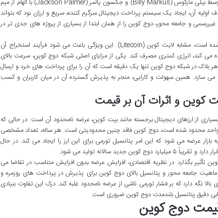
شوخی اینترنتی بازمی گردد. این ارز در دسامبر ۲۰۱۳ توسط بیلی مارکوس (Billy Markus) و جکسون پالمر (Jackson Palmer) با الهام از میم
ولیه آن، ایجاد یک سیستم پرداخت دیجیتال سرگرم کننده، سریع و ارزان بود که بتواند
 غیررسمی و جامعه محور، دوج کوین را از همان ابتدا از بسیاری از پروژه های جدی تر در
از نظر فنی، دوج کوین بر پایه الگوریتم Scrypt بنا شده است، مشابه لایت کوین (Litecoin). این ویژگی باعث می شود فرآیند استخراج آن
یت کوین که از الگوریتم SHA-256 استفاده می کند، انرژی کمتری مصرف کند. یکی از مزایای اصلی شبکه دوج کوین، سرعت بالای
 هر بلاک در شبکه دوج کوین تنها یک دقیقه است که آن را برای پرداخت های خرد و ارسال
بسیار مناسب می سازد. همین سهولت و کارایی، منجر به پذیرش گسترده آن در میان کاربران و کسب
ت کوین و اثرات آن بر قیمت
سیاری از ارزهای دیجیتال برجسته مانند بیت کوین، عرضه نامحدود آن است. در حالی که
 کوین های قابل استخراج به ۲۱ میلیون واحد محدود شده است، دوج کوین فاقد چنین محدودیتی است. هر ساله، تعداد مشخصی
بازار عرضه می شود که این امر پتانسیل تورمی برای این ارز را ایجاد می کند. در حال
ین تأثیر بگذارد. در نظریه اقتصادی، افزایش عرضه بدون افزایش متناسب در تقاضا می
 ماهیت جامعه محور و پتانسیل بالای دوج کوین برای پذیرش در پرداخت های روزمره و
 بالا نگه دارد که بر فشار تورمی ناشی از عرضه نامحدود غلبه کند. درک این تفاوت بنیادی
یابی دقیق پتانسیل بلندمدت دوج کوین ضروری است.
 قیمت دوج کوین