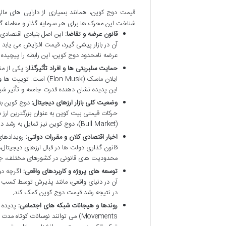
قیمت دوج کوین، همانند بسیاری از دارایی های مالی 
شناخت این محرک ها برای هر سرمایه گذار و معامله 
قانون عرضه و تقاضا:
این اصل بنیادی اقتصادی،
آن در بازار پیشی گیرد، قیمت افزایش می یاب
عرضه نامحدود دوج کوین، این رابطه را پیچیده 
حمایت سلبریتی ها و افراد تأثیرگذار:
یکی از من
ایلان ماسک (Elon Musk
این پدیده نشان دهنده قدرت جامعه و تأثیر ش
وضعیت کلی بازار ارزهای دیجیتال:
حرکات قیمتی بیت کوین به عنوان بزرگترین ارز د
(Bull Market)، دوج کوین نیز تمایل به رشد دارد و در بازارهای نزولی (Bear Market)، معمولاً شاهد افت قیمت آن هستیم.
اخبار اقتصادی کلان و مقررات دولتی:
رویدادهای
قانون گذاری دولت ها در قبال ارزهای دیجیتال،
محدودیت های قانونی در کشورهای مختلف، جریان 
توسعه های پروژه و کاربردهای واقعی:
اگرچه دوج
آن در دنیای واقعی، مانند پذیرش توسط کسب وک
در نتیجه رشد قیمت دوج کوین کمک کند.
روندها و هیجانات شبکه های اجتماعی:
Movements) می توانند نوسانات کوت