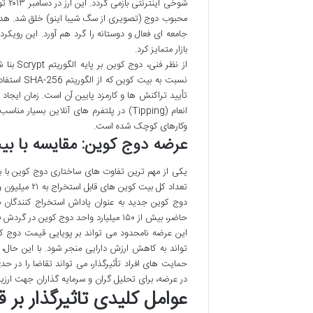
محبوب دوج (تصویری از سگ شیبا اینو) خلق شد. هدف ا
جامعه ای فعال و دوستانه را گرد هم آورد. این رویکرد
بازار متمایز کرد.
نسبت به ب
تأیید تراکنش ها و کارمزد پایین آن است. زمان ایجاد
انعام (Tipping) در پلتفرم های آنلاین 
وکارهای کوچک شده است.
عرضه دوج کوین: مقایسه با بی
یکی از مهم ترین تفاوت های ساختاری دوج کوین با ب
تعداد کل بیت
دوج کوین جدید به عنوان پاداش استخراج کنندگان به 
حاضر، بیش از ۱۵۰ میلیارد واحد دوج کوین در گردش قرار دارد و تقریباً ۵ میلیارد دوج کوین جدید سالانه تولید می شود.
این عرضه نامحدود می تواند بر پویایی قیمت دوج کو
تواند به کاهش ارزش دارایی منجر شود. با این حال،
حمایت های افراد تأثیرگذار، می تواند تقاضا را در حدی
در عرضه، برای تحلیل گران و سرمایه گذاران جهت ارز
عوامل کلیدی تاثیرگذار بر