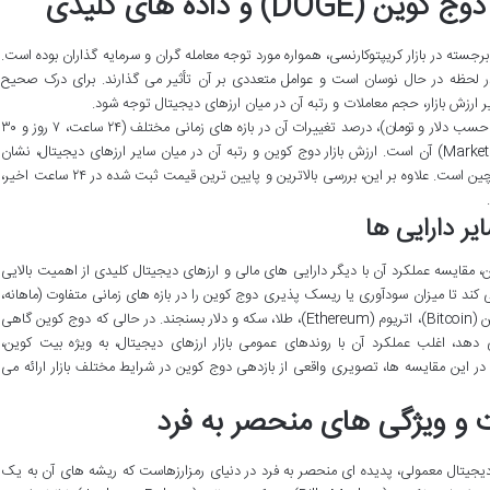
 و داده های کلیدی
ی دیجیتال برجسته در بازار کریپتوکارنسی، همواره مورد توجه معامله گران و سرمایه گذاران بوده است.
ر لحظه در حال نوسان است و عوامل متعددی بر آن تأثیر می گذارند. برای درک صحیح
ارزش بازار، حجم معاملات و رتبه آن در میان ارزهای دیجیتال توجه شود.
داده های لحظه ای شامل قیمت کنونی دوج کوین (بر حسب دلار و تومان)، درصد تغییرات آن در بازه های زمانی مختلف (۲۴ ساعت، ۷ روز و ۳۰
روز گذشته)، حجم معاملات روزانه و ارزش بازار (Market Cap) آن است. ارزش بازار دوج کوین و رتبه آن در میان سایر ارزهای دیجیتال، نشان
دهنده میزان اهمیت و پذیرش آن در اکوسیستم بلاکچین است. علاوه بر این، بررسی بالاترین و پایین ترین قیمت ثبت شده در ۲۴ ساعت اخیر،
ر دارایی ها
، مقایسه عملکرد آن با دیگر دارایی های مالی و ارزهای دیجیتال کلیدی از اهمیت بالایی
کند تا میزان سودآوری یا ریسک پذیری دوج کوین را در بازه های زمانی متفاوت (ماهانه،
سه ماهه، سالانه) در مقابل دارایی هایی مانند بیت کوین (Bitcoin)، اتریوم (Ethereum)، طلا، سکه و دلار بسنجند. در حالی که دوج کوین گاهی
دهد، اغلب عملکرد آن با روندهای عمومی بازار ارزهای دیجیتال، به ویژه بیت کوین،
در این مقایسه ها، تصویری واقعی از بازدهی دوج کوین در شرایط مختلف بازار ارائه می
 ویژگی های منحصر به فرد
صاری DOGE، فراتر از یک ارز دیجیتال معمولی، پدیده ای منحصر به فرد در دنیای رمزارزهاست که ریشه های آن به یک