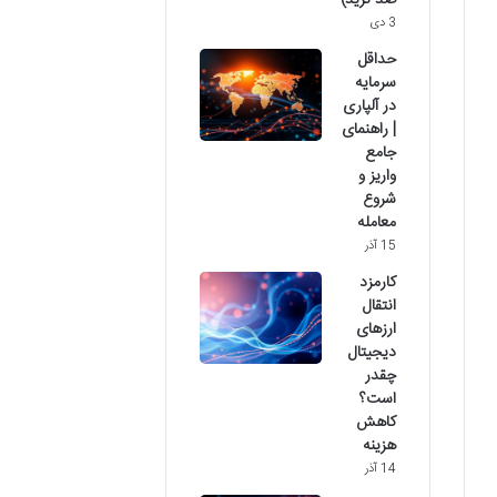
صد ترید)
3 دی
حداقل
سرمایه
در آلپاری
| راهنمای
جامع
واریز و
شروع
معامله
15 آذر
کارمزد
انتقال
ارزهای
دیجیتال
چقدر
است؟
کاهش
هزینه
14 آذر