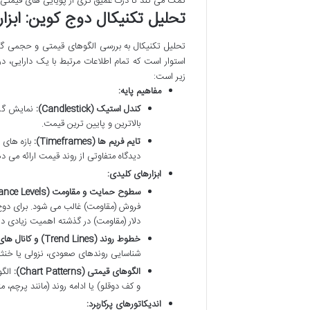
کمک می کند تا درک عمیق تری از پویایی های قیمتی د
تحلیل تکنیکال دوج کوین: ابزار
تحلیل تکنیکال به بررسی الگوهای قیمتی و حجمی گذش
استوار است که تمام اطلاعات مرتبط با یک دارایی، 
زیر است:
مفاهیم پایه:
کندل استیک (Candlestick):
نمایش گرا
بالاترین و پایین ترین قیمت.
تایم فریم ها (Timeframes):
دیدگاه متفاوتی از روند قیمت ارائه می د
ابزارهای کلیدی:
سطوح حمایت و مقاومت (Support and Resistance Levels):
دلار (مقاومت) در گذشته اهمیت زیادی داش
خطوط روند (Trend Lines) و کانال های قیمتی (Price Channels):
شناسایی روندهای صعودی، نزولی یا خنث
الگوهای قیمتی (Chart Patterns):
الگو
و کف دوقلو) یا ادامه روند (مانند پرچم، م
اندیکاتورهای پرکاربرد: