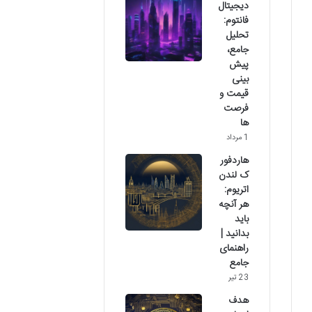
دیجیتال
فانتوم:
تحلیل
جامع،
پیش
بینی
قیمت و
فرصت
ها
1 مرداد
هاردفور
ک لندن
اتریوم:
هر آنچه
باید
بدانید |
راهنمای
جامع
23 تیر
هدف