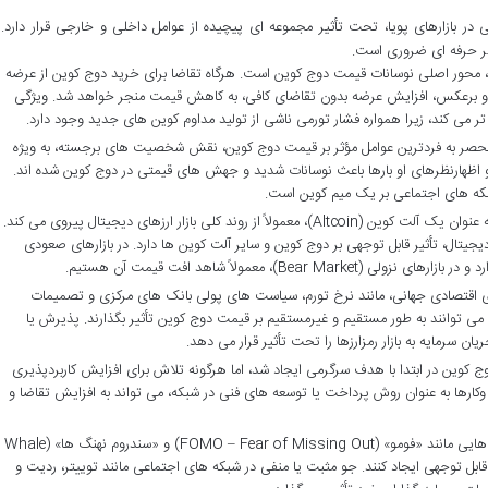
در بازارهای پویا، تحت تأثیر مجموعه ای پیچیده از عوامل داخلی و خارجی قرار دارد.
گر حرفه ای ضروری است.
 محور اصلی نوسانات قیمت دوج کوین است. هرگاه تقاضا برای خرید دوج کوین از عرضه
د و برعکس، افزایش عرضه بدون تقاضای کافی، به کاهش قیمت منجر خواهد شد. ویژگی
تر می کند، زیرا همواره فشار تورمی ناشی از تولید مداوم کوین های جدید وجود دارد.
حصر به فردترین عوامل مؤثر بر قیمت دوج کوین، نقش شخصیت های برجسته، به ویژه
) است. توییت ها و اظهارنظرهای او بارها باعث نوسانات شدید و جهش های قیمتی در دوج کوین شده اند.
بکه های اجتماعی بر یک میم کوین است.
دوج کوین به عنوان یک آلت کوین (Altcoin)، معمولاً از روند کلی بازار ارزهای دیجیتال پیروی می کند.
یجیتال، تأثیر قابل توجهی بر دوج کوین و سایر آلت کوین ها دارد. در بازارهای صعودی
 اقتصادی جهانی، مانند نرخ تورم، سیاست های پولی بانک های مرکزی و تصمیمات
 می توانند به طور مستقیم و غیرمستقیم بر قیمت دوج کوین تأثیر بگذارند. پذیرش یا
سرمایه به بازار رمزارزها را تحت تأثیر قرار می دهد.
 کوین در ابتدا با هدف سرگرمی ایجاد شد، اما هرگونه تلاش برای افزایش کاربردپذیری
ارها به عنوان روش پرداخت یا توسعه های فنی در شبکه، می تواند به افزایش تقاضا و
پدیده هایی مانند «فومو» (FOMO – Fear of Missing Out) و «سندروم نهنگ ها» (Whale
اه مدت قابل توجهی ایجاد کنند. جو مثبت یا منفی در شبکه های اجتماعی مانند توییتر، ردیت و