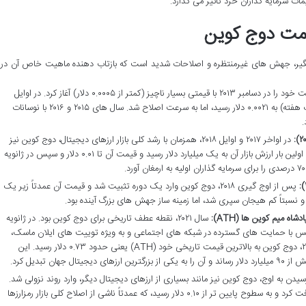
ات سرمایه گذاران خرد تأثیر می گذارد.
یمت دوج کوین
گیر، جهش های غیرمنتظره و اصلاحات شدید است که بازتاب دهنده ماهیت خاص آن در
دوج کوین فعالیت خود را در دسامبر ۲۰۱۳ با قیمتی بسیار ناچیز (کمتر از ۰.۰۰۰۵ دلار) آغاز کرد. در اوایل
۲۰۱۴، با رشدی شگفت انگیز (حدود ۶۰۰٪ در یک هفته) به ۰.۰۰۲۱ دلار رسید، اما به سرعت اصلاح شد. سال های ۲۰۱۵ و ۲۰۱۶ با نوسانات
.
در اواخر ۲۰۱۷ و اوایل ۲۰۱۸، همزمان با رشد کلی بازار ارزهای دیجیتال، دوج کوین نیز
جهش بزرگی را تجربه کرد. در دسامبر ۲۰۱۷، برای اولین بار ارزش بازار آن به یک میلیارد دلار رسید و قیمت آن تا ۰.۰۱ دلار و سپس در ژانویه
پس از اوج گیری ۲۰۱۸، دوج کوین وارد یک دوره تثبیت شد و قیمت آن عمدتاً زیر یک
و نسبتاً کم هیجان سپری شد، اما زمینه ساز جهش های بزرگ آینده بود.
سال ۲۰۲۱، نقطه عطف تاریخی برای دوج کوین بود. در ژانویه
ز ۰.۰۱ دلار عبور کرد و سپس با حمایت های گسترده در شبکه های اجتماعی و به ویژه توییت های ایلان ماسک،
شاهد رشد بی سابقه ای بود. در تاریخ ۸ می ۲۰۲۱، دوج کوین به بالاترین قیمت تاریخی خود (ATH) یعنی حدود ۰.۷۳ دلار رسید. این
جهان تبدیل کرد.
دن به اوج، دوج کوین نیز مانند بسیاری از ارزهای دیجیتال دیگر، وارد روند نزولی شد.
در سال های ۲۰۲۲ و ۲۰۲۳، قیمت آن به شدت افت کرد و به سطوح پایین تر از ۰.۱۰ دلار رسید، که عمدتاً ناشی از اصلاح کلی بازار رمزارزها