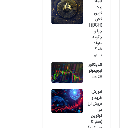
ایجاد
بیت
کوین
کش
(BCH) |
چرا و
چگونه
متولد
شد؟
18 تیر
اندیکاتور
ایچیموکو
20 بهمن
آموزش
خرید و
فروش ارز
در
کوکوین
(صفر تا