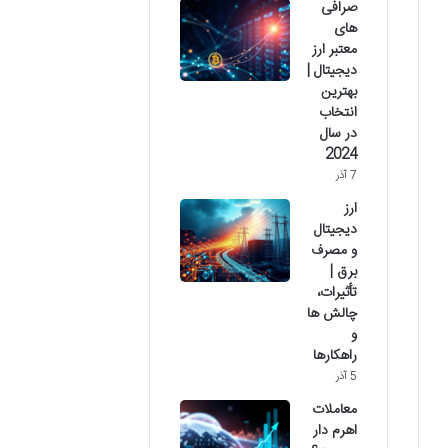
صرافی
های
معتبر ارز
دیجیتال |
بهترین
انتخاب
در سال
2024
7 آذر
ارز
دیجیتال
و مصرف
برق |
تأثیرات،
چالش ها
و
راهکارها
5 آذر
معاملات
اهرم دار