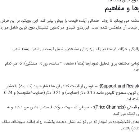
وج کوین پیدا کنند.
ها و مفاهیم
ته می پردازد تا روند احتمالی آینده قیمت را پیش بینی کند. این رویکرد بر این فرض
در قیمت آن منعکس شده است. ابزارهای کلیدی در تحلیل تکنیکال دوج کوین شامل موارد
فیکی حرکات قیمت در یک بازه زمانی مشخص، شامل قیمت باز شدن، بسته شدن،
بازه های زمانی مختلف برای تحلیل نمودارها (مثلاً ۱ ساعته، ۴ ساعته، روزانه، هفتگی)، که هر کدام
هند.
سطوحی از قیمت که در آن ها فشار خرید (حمایت) یا فشار
فروش (مقاومت) غالب می شود. برای دوج کوین، سطوح کلیدی مانند 0.15 دلار (حمایت) و 0.21 دلار (حمایت/مقاومت) و 0.24
ته اند.
خطوطی که جهت حرکت قیمت را نشان می دهند و به
ی کمک می کنند.
های تکرارشونده در نمودار که می توانند نشان دهنده برگشت روند (مانند سروشانه، سقف
ثلث) باشند.