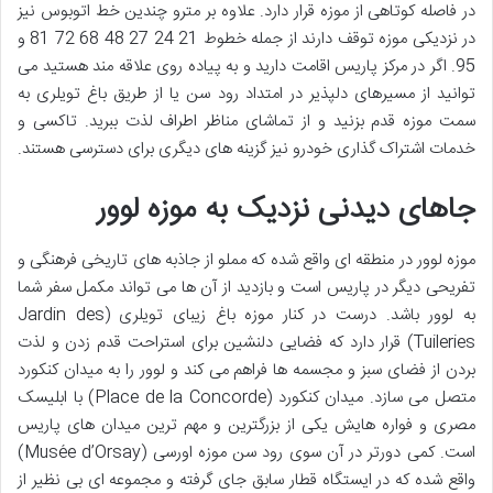
در فاصله کوتاهی از موزه قرار دارد. علاوه بر مترو چندین خط اتوبوس نیز
در نزدیکی موزه توقف دارند از جمله خطوط 21 24 27 48 68 72 81 و
95. اگر در مرکز پاریس اقامت دارید و به پیاده روی علاقه مند هستید می
توانید از مسیرهای دلپذیر در امتداد رود سن یا از طریق باغ تویلری به
سمت موزه قدم بزنید و از تماشای مناظر اطراف لذت ببرید. تاکسی و
خدمات اشتراک گذاری خودرو نیز گزینه های دیگری برای دسترسی هستند.
جاهای دیدنی نزدیک به موزه لوور
موزه لوور در منطقه ای واقع شده که مملو از جاذبه های تاریخی فرهنگی و
تفریحی دیگر در پاریس است و بازدید از آن ها می تواند مکمل سفر شما
به لوور باشد. درست در کنار موزه باغ زیبای تویلری (Jardin des
Tuileries) قرار دارد که فضایی دلنشین برای استراحت قدم زدن و لذت
بردن از فضای سبز و مجسمه ها فراهم می کند و لوور را به میدان کنکورد
متصل می سازد. میدان کنکورد (Place de la Concorde) با ابلیسک
مصری و فواره هایش یکی از بزرگترین و مهم ترین میدان های پاریس
است. کمی دورتر در آن سوی رود سن موزه اورسی (Musée d’Orsay)
واقع شده که در ایستگاه قطار سابق جای گرفته و مجموعه ای بی نظیر از