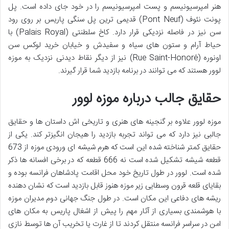
هنر امپرسیونیسم و پست امپرسیونیسم را در خود جای داده است. پل
پونت نئوف (Pont Neuf) قدیمی ترین پل سنگی پاریس بر روی رود
سن نیز در فاصله نزدیکی قرار دارد. کاخ سلطنتی (Palais Royal) با
حیاط آرام و ستون های سیاه و سفیدش و خیابان خرید لوکس سن
اونوره (Rue Saint-Honoré) نیز از دیگر نقاط دیدنی نزدیک به موزه
لوور هستند که می توانند در برنامه بازدید شما قرار گیرند.
حقایق جالب درباره موزه لوور
موزه لوور علاوه بر گنجینه های هنری و تاریخی اش داستان ها و حقایق
جالبی نیز دارد که می تواند تجربه بازدید را هیجان انگیزتر کند. یکی از
حقایق کمتر شناخته شده این است که هرم شیشه ای ورودی موزه از 673
قطعه شیشه تشکیل شده است نه 666 قطعه که در برخی افسانه ها ذکر
شده است. لوور در طول تاریخ خود محل اقامت پادشاهان فرانسه بوده و
بقایای قلعه قرون وسطایی زیر موزه هنوز قابل بازدید است که نشان دهنده
ریشه های دفاعی این مکان است. در طول جنگ جهانی دوم مدیران موزه
با هوشمندی بسیاری از آثار مهم را پیش از اشغال پاریس به مکان های
امن در سراسر فرانسه منتقل کردند تا از غارت یا تخریب آن ها توسط نازی