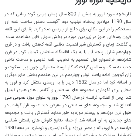
تاریخچه موزه لوور
تاریخچه موزه لوور به بیش از 800 سال پیش بازمی گردد زمانی که در
سال 1190 میلادی پادشاه فیلیپ دوم آگوست دستور ساخت قلعه ای
مستحکم را در این مکان برای دفاع از پاریس صادر کرد. بقایای این قلعه
قرون وسطایی هنوز در زیرزمین موزه در بخش سولی قابل مشاهده است.
با گذشت زمان و گسترش شهر اهمیت دفاعی قلعه کاهش یافت و در قرن
چهاردهم شارل پنجم آن را به یک اقامتگاه سلطنتی تبدیل کرد. در قرن
شانزدهم فرانسوای اول تصمیم به تخریب قلعه قدیمی و ساخت کاخی
جدید به سبک رنسانس گرفت که کار توسط معمارانی چون پیر لسکوت و
ژان گوجون ادامه یافت. لوئی چهاردهم در قرن هفدهم بخش های دیگری
را اضافه کرد اما در سال 1682 دربار را به ورسای منتقل کرد و لوور به
محلی برای نگهداری مجموعه های سلطنتی و آکادمی های هنری تبدیل
شد. پس از انقلاب فرانسه در سال 1793 لوور به عنوان موزه عمومی ملی
افتتاح شد و مجموعه های سلطنتی در معرض دید عموم قرار گرفت. در
طول قرن نوزدهم و بیستم موزه به طور مداوم گسترش یافت و مجموعه
های جدیدی به آن اضافه شد از جمله نتایج کاوش های باستان شناسی
فرانسه در خاورمیانه و مصر. پروژه بزرگ بازسازی و نوسازی در دهه 1980
که شامل ساخت هرم شیشه ای توسط آی. ام. پی بود دسترسی و ساختار