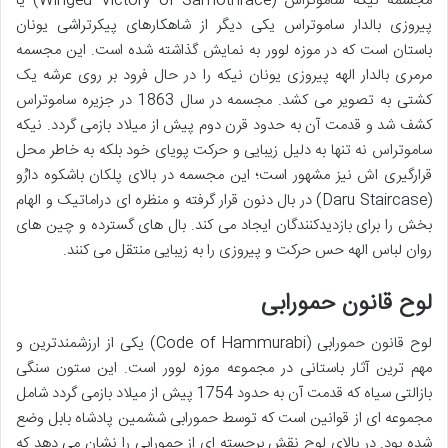
مجسمه نیکه ساموتراس (Winged Victory of Samothrace) یا
پیروزی بالدار ساموتراس یکی دیگر از شاهکارهای پیکرتراشی یونان
باستان است که در موزه لوور به نمایش گذاشته شده است. این مجسمه
مرمری بالدار الهه پیروزی یونان نیکه را در حال فرود بر روی عرشه یک
کشتی به تصویر می کشد. مجسمه در سال 1863 در جزیره ساموتراس
کشف شد و قدمت آن به حدود قرن دوم پیش از میلاد بازمی گردد. نیکه
ساموتراس نه تنها به دلیل زیبایی و حرکت پویای خود بلکه به خاطر محل
قرارگیری اش نیز مشهور است؛ این مجسمه در بالای پلکان باشکوه دارُو
(Daru Staircase) در بال دنون قرار گرفته و منظره ای دراماتیک و الهام
بخش را برای بازدیدکنندگان ایجاد می کند. بال های گسترده و چین های
روان لباس الهه حس حرکت و پیروزی را به زیبایی منتقل می کنند.
لوح قانون حمورابی
لوح قانون حمورابی (Code of Hammurabi) یکی از ارزشمندترین و
مهم ترین آثار باستانی در مجموعه موزه لوور است. این ستون سنگی
بازالتی سیاه که قدمت آن به حدود 1754 پیش از میلاد بازمی گردد شامل
مجموعه ای از قوانین است که توسط حمورابی ششمین پادشاه بابل وضع
شده بود. در بالای لوح نقش برجسته ای از حمورابی را نشان می دهد که