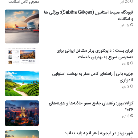
26 تیر
فرودگاه صبیحا استانبول (Sabiha Gökçen): ویژگی ها
و امکانات
19 تیر
ایران بست : دایرکتوری برتر مشاغل ایرانی برای
دسترسی سریع به بهترین خدمات
8 دی
جزیره بالی | راهنمای کامل سفر به بهشت استوایی
اندونزی
3 دی
کوالالامپور: راهنمای جامع سفر، جاذبه‌ها و هزینه‌های
۲۰۲۴
3 دی
شهر بورنو در نیجریه | هر آنچه باید بدانید