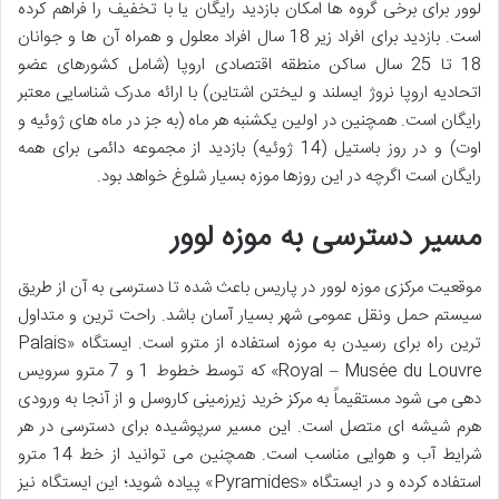
لوور برای برخی گروه ها امکان بازدید رایگان یا با تخفیف را فراهم کرده
است. بازدید برای افراد زیر 18 سال افراد معلول و همراه آن ها و جوانان
18 تا 25 سال ساکن منطقه اقتصادی اروپا (شامل کشورهای عضو
اتحادیه اروپا نروژ ایسلند و لیختن اشتاین) با ارائه مدرک شناسایی معتبر
رایگان است. همچنین در اولین یکشنبه هر ماه (به جز در ماه های ژوئیه و
اوت) و در روز باستیل (14 ژوئیه) بازدید از مجموعه دائمی برای همه
رایگان است اگرچه در این روزها موزه بسیار شلوغ خواهد بود.
مسیر دسترسی به موزه لوور
موقعیت مرکزی موزه لوور در پاریس باعث شده تا دسترسی به آن از طریق
سیستم حمل ونقل عمومی شهر بسیار آسان باشد. راحت ترین و متداول
ترین راه برای رسیدن به موزه استفاده از مترو است. ایستگاه «Palais
Royal – Musée du Louvre» که توسط خطوط 1 و 7 مترو سرویس
دهی می شود مستقیماً به مرکز خرید زیرزمینی کاروسل و از آنجا به ورودی
هرم شیشه ای متصل است. این مسیر سرپوشیده برای دسترسی در هر
شرایط آب و هوایی مناسب است. همچنین می توانید از خط 14 مترو
استفاده کرده و در ایستگاه «Pyramides» پیاده شوید؛ این ایستگاه نیز