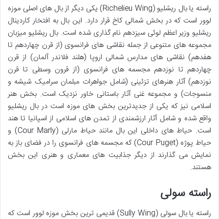
راسته یا بال ریشلیو (Richelieu Wing) یکی دیگر از بال های اصلی موزه
لوور است که در بخش شمالی کاخ قرار دارد. این بال به افتخار کاردینال
ریشلیو وزیر اعظم لوئی سیزدهم نام گذاری شده است. بال ریشلیو میزبان
مجموعه های متنوعی از جمله نقاشی های فرانسوی (از قرن چهاردهم تا
هفدهم) نقاشی های مدارس شمالی اروپا (هلند فلاندر آلمان) از قرن
چهاردهم تا نوزدهم مجسمه های فرانسوی (از قرون وسطی تا قرن
نوزدهم) آثار هنرهای تزئینی (شامل جواهرات مبلمان سرامیک شیشه و
منسوجات) و مجموعه غنی آثار باستانی خاور نزدیک است. بخش هنر
اسلامی نیز که یکی از جدیدترین بخش های موزه است در بال ریشلیو
واقع شده و شامل آثار ارزشمندی از تمدن های اسلامی از اسپانیا تا هند
است. حیاط های داخلی این بال مانند حیاط مارلی (Cour Marly) و
حیاط پوژه (Cour Puget) که مجسمه های فرانسوی را در فضای باز به
نمایش می گذارند از دیگر جذابیت های معماری و هنری این بخش
هستند.
راسته سولی
راسته یا بال سولی (Sully Wing) قدیمی ترین بخش موزه لوور است که