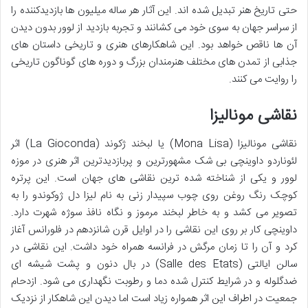
حتی تاریخ هنر تبدیل شده اند. این آثار هر ساله میلیون ها بازدیدکننده را
از سراسر جهان به سوی خود می کشانند و تجربه بازدید از لوور بدون دیدن
آن ها ناقص خواهد بود. این شاهکارهای هنری و تاریخی داستان های
جذابی از تمدن های مختلف هنرمندان بزرگ و دوره های گوناگون تاریخی
را روایت می کنند.
نقاشی مونالیزا
نقاشی مونالیزا (Mona Lisa) یا لبخند ژکوند (La Gioconda) اثر
لئوناردو داوینچی بی شک مشهورترین و پربازدیدترین اثر هنری در موزه
لوور و یکی از شناخته شده ترین نقاشی های جهان است. این پرتره
کوچک رنگ روغن روی چوب سپیدار زنی به نام لیزا دل ژوکوندو را به
تصویر می کشد و به خاطر لبخند مرموز و نگاه نافذ سوژه شهرت دارد.
داوینچی کار بر روی این نقاشی را در اوایل قرن شانزدهم در فلورانس آغاز
کرد و آن را تا زمان مرگش در فرانسه همراه خود داشت. این نقاشی در
سالن ایالتی (Salle des États) در بال دنون و پشت شیشه ای
ضدگلوله و در شرایط کنترل شده دما و رطوبت نگهداری می شود. ازدحام
جمعیت در اطراف این اثر همواره زیاد است اما دیدن این شاهکار از نزدیک