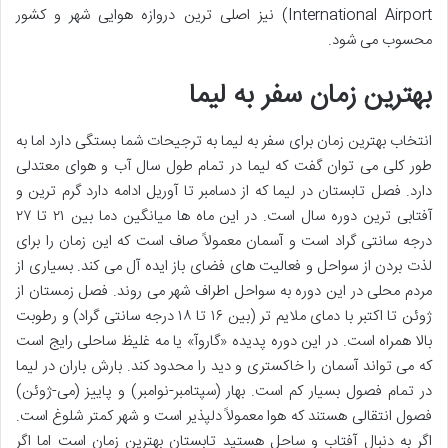
International Airport) نیز اصلی ترین دروازه هوایی شهر و کشور
محسوب می شود.
بهترین زمان سفر به لیما
انتخاب بهترین زمان برای سفر به لیما به ترجیحات شما بستگی دارد اما به
طور کلی می توان گفت که لیما در تمام طول سال آب و هوای معتدلی
دارد. فصل تابستان در لیما که از دسامبر تا آوریل ادامه دارد گرم ترین و
آفتابی ترین دوره سال است. در این ماه ها میانگین دما بین ۲۱ تا ۲۷
درجه سانتی گراد است و آسمان معمولاً صاف است که این زمان را برای
لذت بردن از سواحل و فعالیت های فضای باز ایده آل می کند. بسیاری از
مردم محلی در این دوره به سواحل اطراف شهر می روند. فصل زمستان از
ژوئن تا اکتبر با دمای ملایم تر (بین ۱۶ تا ۱۸ درجه سانتی گراد) و رطوبت
بالا همراه است. در این دوره پدیده «گاروآ» یا مه غلیظ ساحلی رایج است
که می تواند آسمان را خاکستری و دید را محدود کند. بارش باران در لیما
در تمام فصول بسیار کم است. بهار (سپتامبر-نوامبر) و پاییز (می-ژوئن)
فصول انتقالی هستند که هوا معمولاً دلپذیر است و شهر کمتر شلوغ است.
اگر به دنبال آفتاب و ساحل هستید تابستان بهترین زمان است اما اگر