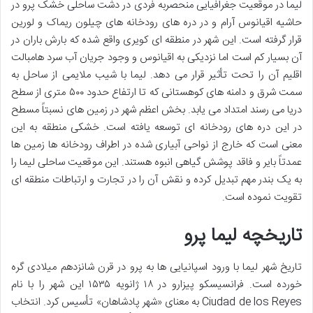
لیما در موقعیت جغرافیایی منحصربه فردی در دشت ساحلی خشک پرو در
حاشیه اقیانوس آرام و در دره های رودخانه های چیلون ریماک و لورین
قرار گرفته است. این شهر در منطقه ای کویری واقع شده که بارش باران در
آن بسیار کم است اما نزدیکی به اقیانوس و وجود جریان آب سرد هامبالت
اقلیم آن را تحت تأثیر قرار می دهد. لیما با شیب ملایمی از ساحل به
سمت شرق و دامنه های کوهستانی که تا ارتفاع حدود ۵۰۰ متری از سطح
دریا می رسند امتداد می یابد. بخش اعظم شهر در زمین های نسبتاً مسطح
در این دره های رودخانه ای توسعه یافته است. خشکی منطقه به این
معنی است که خارج از نواحی آبیاری شده در اطراف رودخانه ها زمین ها
عمدتاً بایر و فاقد پوشش گیاهی انبوه هستند. این موقعیت ساحلی لیما را
به یک بندر مهم تبدیل کرده و نقش آن را در تجارت و ارتباطات منطقه ای
تقویت نموده است.
تاریخچه لیما پرو
تاریخ شهر لیما با ورود اسپانیایی ها به پرو در قرن شانزدهم میلادی گره
خورده است. فرانسیسکو پیزارو در ۱۸ ژانویه ۱۵۳۵ این شهر را با نام
Ciudad de los Reyes به معنای «شهر پادشاهان» تأسیس کرد. انتخاب