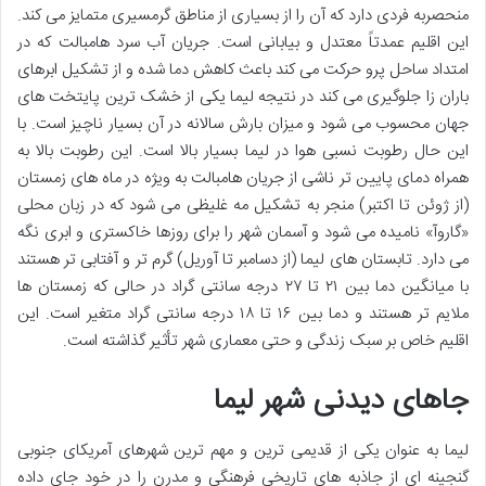
منحصربه فردی دارد که آن را از بسیاری از مناطق گرمسیری متمایز می کند.
این اقلیم عمدتاً معتدل و بیابانی است. جریان آب سرد هامبالت که در
امتداد ساحل پرو حرکت می کند باعث کاهش دما شده و از تشکیل ابرهای
باران زا جلوگیری می کند در نتیجه لیما یکی از خشک ترین پایتخت های
جهان محسوب می شود و میزان بارش سالانه در آن بسیار ناچیز است. با
این حال رطوبت نسبی هوا در لیما بسیار بالا است. این رطوبت بالا به
همراه دمای پایین تر ناشی از جریان هامبالت به ویژه در ماه های زمستان
(از ژوئن تا اکتبر) منجر به تشکیل مه غلیظی می شود که در زبان محلی
«گاروآ» نامیده می شود و آسمان شهر را برای روزها خاکستری و ابری نگه
می دارد. تابستان های لیما (از دسامبر تا آوریل) گرم تر و آفتابی تر هستند
با میانگین دما بین ۲۱ تا ۲۷ درجه سانتی گراد در حالی که زمستان ها
ملایم تر هستند و دما بین ۱۶ تا ۱۸ درجه سانتی گراد متغیر است. این
اقلیم خاص بر سبک زندگی و حتی معماری شهر تأثیر گذاشته است.
جاهای دیدنی شهر لیما
لیما به عنوان یکی از قدیمی ترین و مهم ترین شهرهای آمریکای جنوبی
گنجینه ای از جاذبه های تاریخی فرهنگی و مدرن را در خود جای داده