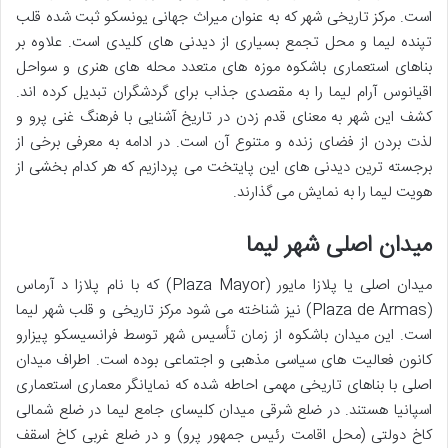
است. مرکز تاریخی شهر که به عنوان میراث جهانی یونسکو ثبت شده قلب
تپنده لیما و محل تجمع بسیاری از دیدنی های کلیدی است. علاوه بر
بناهای استعماری باشکوه موزه های متعدد محله های هنری و سواحل
اقیانوس آرام لیما را به مقصدی جذاب برای گردشگران تبدیل کرده اند.
کشف این شهر به معنای قدم زدن در تاریخ آشنایی با فرهنگ غنی پرو و
لذت بردن از فضای زنده و متنوع آن است. در ادامه به معرفی برخی از
برجسته ترین دیدنی های این پایتخت می پردازیم که هر کدام بخشی از
هویت لیما را به نمایش می گذارند.
میدان اصلی شهر لیما
میدان اصلی یا پلازا مایور (Plaza Mayor) که با نام پلازا د آرماس
(Plaza de Armas) نیز شناخته می شود مرکز تاریخی و قلب شهر لیما
است. این میدان باشکوه از زمان تأسیس شهر توسط فرانسیسکو پیزارو
کانون فعالیت های سیاسی مذهبی و اجتماعی بوده است. اطراف میدان
اصلی با بناهای تاریخی مهمی احاطه شده که نمایانگر معماری استعماری
اسپانیا هستند. در ضلع شرقی میدان کلیسای جامع لیما در ضلع شمالی
کاخ دولتی (محل اقامت رئیس جمهور پرو) و در ضلع غربی کاخ اسقف