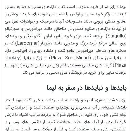
لیما دارای مراکز خرید متنوعی است که از بازارهای سنتی و صنایع دستی
گرفته تا مراکز خرید مدرن و لوکس را شامل می شود. برای خرید سوغاتی و
صنایع دستی پرویی مانند منسوجات آلپاکا سرامیک و جواهرات نقره می
توانید به بازارهای صنایع دستی در مناطقی مانند میرافلورس یا سورکیللو
(Surquillo) مراجعه کنید. برای خرید لباس لوازم الکترونیکی و برندهای
بین المللی مراکز خرید بزرگ و مدرنی مانند لارکومار (Larcomar) که در
صخره های ساحلی میرافلورس واقع شده و منظره زیبایی از اقیانوس دارد
یا پلازا سن میگل (Plaza San Miguel) و ژوکی پلازا (Jockey
Plaza) گزینه های مناسبی هستند. قدم زدن در خیابان های مرکز شهر نیز
فرصت هایی برای خرید در فروشگاه های محلی را فراهم می کند.
بایدها و نبایدها در سفر به لیما
برای داشتن سفری ایمن و راحت به لیما رعایت برخی نکات مهم است.
بایدها:
همیشه از آب معدنی برای نوشیدن استفاده کنید و از نوشیدن آب
لوله کشی خودداری کنید. در مناطق شلوغ و پرتردد مراقب اشیاء با ارزش
خود باشید و از کیف های خود محافظت کنید. از تاکسی های رسمی یا
اپلیکیشن های معتبر استفاده کنید و قبل از حرکت بر سر قیمت به توافق