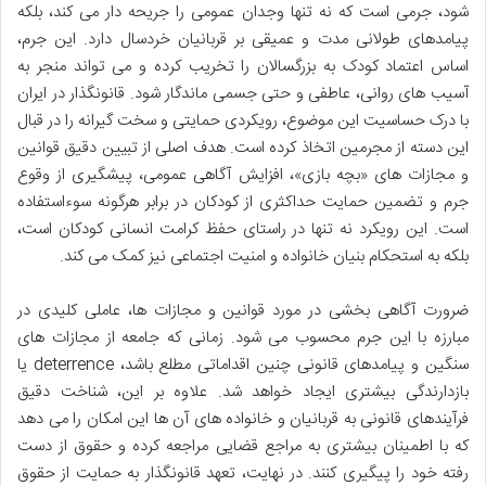
شود، جرمی است که نه تنها وجدان عمومی را جریحه دار می کند، بلکه
پیامدهای طولانی مدت و عمیقی بر قربانیان خردسال دارد. این جرم،
اساس اعتماد کودک به بزرگسالان را تخریب کرده و می تواند منجر به
آسیب های روانی، عاطفی و حتی جسمی ماندگار شود. قانونگذار در ایران
با درک حساسیت این موضوع، رویکردی حمایتی و سخت گیرانه را در قبال
این دسته از مجرمین اتخاذ کرده است. هدف اصلی از تبیین دقیق قوانین
و مجازات های «بچه بازی»، افزایش آگاهی عمومی، پیشگیری از وقوع
جرم و تضمین حمایت حداکثری از کودکان در برابر هرگونه سوءاستفاده
است. این رویکرد نه تنها در راستای حفظ کرامت انسانی کودکان است،
بلکه به استحکام بنیان خانواده و امنیت اجتماعی نیز کمک می کند.
ضرورت آگاهی بخشی در مورد قوانین و مجازات ها، عاملی کلیدی در
مبارزه با این جرم محسوب می شود. زمانی که جامعه از مجازات های
سنگین و پیامدهای قانونی چنین اقداماتی مطلع باشد، deterrence یا
بازدارندگی بیشتری ایجاد خواهد شد. علاوه بر این، شناخت دقیق
فرآیندهای قانونی به قربانیان و خانواده های آن ها این امکان را می دهد
که با اطمینان بیشتری به مراجع قضایی مراجعه کرده و حقوق از دست
رفته خود را پیگیری کنند. در نهایت، تعهد قانونگذار به حمایت از حقوق