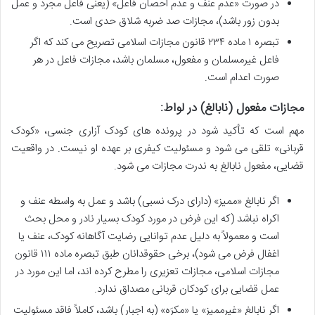
در صورت «عدم عنف و عدم احصان فاعل» (یعنی فاعل مجرد و عمل
بدون زور باشد)، مجازات صد ضربه شلاق حدی است.
تبصره ۱ ماده ۲۳۴ قانون مجازات اسلامی تصریح می کند که اگر
فاعل غیرمسلمان و مفعول، مسلمان باشد، مجازات فاعل در هر
صورت اعدام است.
مجازات مفعول (نابالغ) در لواط:
مهم است که تأکید شود در پرونده های کودک آزاری جنسی، «کودک
قربانی» تلقی می شود و مسئولیت کیفری بر عهده او نیست. در واقعیت
قضایی، مفعول نابالغ به ندرت مجازات می شود.
اگر نابالغ «ممیز» (دارای درک نسبی) باشد و عمل به واسطه عنف و
اکراه نباشد (که این فرض در مورد کودک بسیار نادر و محل بحث
است و معمولاً به دلیل عدم توانایی رضایت آگاهانه کودک، عنف یا
اغفال فرض می شود)، برخی حقوقدانان طبق تبصره ماده ۱۱۱ قانون
مجازات اسلامی، مجازات تعزیری را مطرح کرده اند، اما این مورد در
عمل قضایی برای کودکان قربانی مصداق ندارد.
اگر نابالغ «غیرممیز» یا «مکرَه» (به اجبار) باشد، کاملاً فاقد مسئولیت