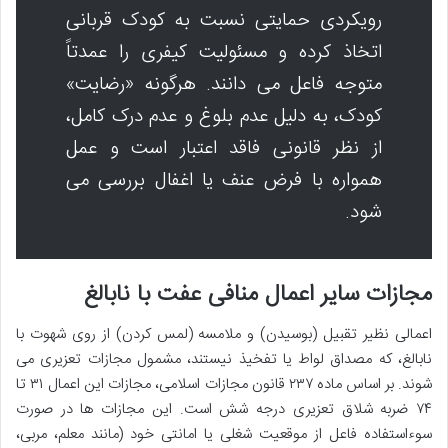
رویکردی حمایتی نسبت به کودک قربانی
اتخاذ کرده و مسئولیت کیفری را عمدتاً
متوجه فاعل می دانند. هرگونه «رضایت»
کودک، به دلیل عدم بلوغ و عدم درک کامل،
از نظر قانونی فاقد اعتبار است و عمل
همواره با فرض عنف یا اغفال بررسی می
شود.
مجازات سایر اعمال منافی عفت با نابالغ
اعمالی نظیر تقبیل (بوسیدن) و ملامسه (لمس کردن) از روی شهوت با
نابالغ، که مصداق لواط یا تفخیذ نیستند، مشمول مجازات تعزیری می
شوند. بر اساس ماده ۲۳۷ قانون مجازات اسلامی، مجازات این اعمال ۳۱ تا
۷۴ ضربه شلاق تعزیری درجه شش است. این مجازات ها در صورت
سوءاستفاده فاعل از موقعیت شغلی یا امانتی خود (مانند معلم، مربی،