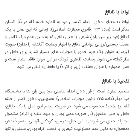
لواط با نابالغ
لواط به معنای دخول اندام تناسلی مرد به اندازه ختنه گاه در دُبُر انسان
مذکر است (ماده ۲۳۳ قانون مجازات اسلامی). زمانی که این عمل با یک
نابالغ (فرد زیر سن بلوغ شرعی یا حتی بالغی که به دلیل عدم درک کامل یا
ضعف جسمی/روانی توانایی دفاع یا اظهار رضایت آگاهانه را ندارد) صورت
گیرد، به عنوان یک جرم حدی با مجازات های بسیار شدید برای فاعل در
نظر گرفته می شود. رضایت ظاهری کودک در این موارد فاقد اعتبار است و
عمل همواره با عنوان «عنف» (زور و اکراه) یا «اغفال» تلقی می شود.
تفخیذ با نابالغ
تفخیذ عبارت است از قرار دادن اندام تناسلی مرد بین ران ها یا نشیمنگاه
مرد دیگر (ماده ۲۳۵ قانون مجازات اسلامی). همچنین، دخول کمتر از ختنه
گاه نیز تفخیذ محسوب می شود. در صورت انجام این عمل با یک نابالغ،
فاعل و حتی مفعول (در صورت ممیز بودن و نبود عنف و اکراه) مشمول
مجازات حدی می شوند. با این حال، در مورد کودکان قربانی، معمولاً نقش
«مفعول» به دلیل عدم مسئولیت کیفری یا تحت اکراه بودن، منتفی و تنها