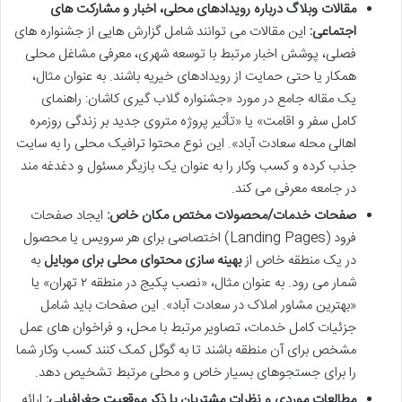
مقالات وبلاگ درباره رویدادهای محلی، اخبار و مشارکت های
اجتماعی:
این مقالات می توانند شامل گزارش هایی از جشنواره های
فصلی، پوشش اخبار مرتبط با توسعه شهری، معرفی مشاغل محلی
همکار یا حتی حمایت از رویدادهای خیریه باشند. به عنوان مثال،
یک مقاله جامع در مورد «جشنواره گلاب گیری کاشان: راهنمای
کامل سفر و اقامت» یا «تأثیر پروژه متروی جدید بر زندگی روزمره
اهالی محله سعادت آباد». این نوع محتوا ترافیک محلی را به سایت
جذب کرده و کسب وکار را به عنوان یک بازیگر مسئول و دغدغه مند
در جامعه معرفی می کند.
صفحات خدمات/محصولات مختص مکان خاص:
ایجاد صفحات
فرود (Landing Pages) اختصاصی برای هر سرویس یا محصول
در یک منطقه خاص از
بهینه سازی محتوای محلی برای موبایل
به
شمار می رود. به عنوان مثال، «نصب پکیج در منطقه ۲ تهران» یا
«بهترین مشاور املاک در سعادت آباد». این صفحات باید شامل
جزئیات کامل خدمات، تصاویر مرتبط با محل، و فراخوان های عمل
مشخص برای آن منطقه باشند تا به گوگل کمک کنند کسب وکار شما
را برای جستجوهای بسیار خاص و محلی مرتبط تشخیص دهد.
مطالعات موردی و نظرات مشتریان با ذکر موقعیت جغرافیایی:
ارائه