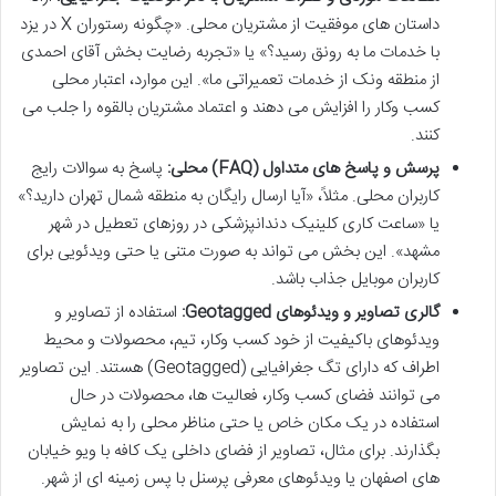
داستان های موفقیت از مشتریان محلی. «چگونه رستوران X در یزد
با خدمات ما به رونق رسید؟» یا «تجربه رضایت بخش آقای احمدی
از منطقه ونک از خدمات تعمیراتی ما». این موارد، اعتبار محلی
کسب وکار را افزایش می دهند و اعتماد مشتریان بالقوه را جلب می
کنند.
پرسش و پاسخ های متداول (FAQ) محلی:
پاسخ به سوالات رایج
کاربران محلی. مثلاً، «آیا ارسال رایگان به منطقه شمال تهران دارید؟»
یا «ساعت کاری کلینیک دندانپزشکی در روزهای تعطیل در شهر
مشهد». این بخش می تواند به صورت متنی یا حتی ویدئویی برای
کاربران موبایل جذاب باشد.
گالری تصاویر و ویدئوهای Geotagged:
استفاده از تصاویر و
ویدئوهای باکیفیت از خود کسب وکار، تیم، محصولات و محیط
اطراف که دارای تگ جغرافیایی (Geotagged) هستند. این تصاویر
می توانند فضای کسب وکار، فعالیت ها، محصولات در حال
استفاده در یک مکان خاص یا حتی مناظر محلی را به نمایش
بگذارند. برای مثال، تصاویر از فضای داخلی یک کافه با ویو خیابان
های اصفهان یا ویدئوهای معرفی پرسنل با پس زمینه ای از شهر.