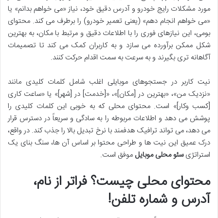
مورد مشکلات رایج خودرو و آدرس دقیق خود، نیاز «می خواهم بدانم» یا
«می خواهم انجام دهم» (یعنی تعمیر خودرو) را برطرف می کند. محتوای
بومی، این نیازهای فوری را با اطلاعات دقیق و مرتبط با مکان، به بهترین
شکل ممکن برآورده می سازد و به کاربران کمک می کند تا تصمیمات
آگاهانه تری بگیرند و به سرعت به سمت اقدام حرکت کنند.
نیت کاربر در جستجوهای موبایلی اغلب شامل کلمات کلیدی مانند
«نزدیک من»، «بهترین در [مکان]»، «[خدمت] در [شهر]» یا «ساعت کاری
[کسب وکار]» است. محتوای محلی که به خوبی این کلمات کلیدی را
پوشش می دهد و اطلاعات مربوطه را به سادگی و سریعاً در دسترس قرار
می دهد، می تواند ترافیک هدفمند با نرخ تبدیل بالا را جذب کند. در واقع،
درک عمیق این نیت ها و طراحی محتوا بر اساس آن ها، سنگ بنای یک
استراتژی
سئو محلی موبایل
موفق است.
محتوای محلی چیست؟ فراتر از نام،
آدرس و شماره تلفن!