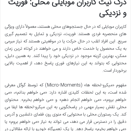
درک نیت کاربران موبایلی محلی: فوریت
و نزدیکی
کاربران موبایلی که در حال جستجوهای محلی هستند، معمولاً دارای ویژگی
های منحصربه فردی هستند: فوریت، نزدیکی و تمایل به تصمیم گیری
سریع. این افراد اغلب در حال حرکت یا در موقعیتی هستند که نیاز مبرمی
به یک محصول یا خدمت خاص دارند و می خواهند در کوتاه ترین زمان
ممکن، بهترین گزینه موجود در نزدیکی خود را پیدا کنند. به همین دلیل،
محتوایی که بتواند به این نیازهای فوری پاسخ دهد، از اهمیت بالایی
برخوردار است.
مفهوم «میکرو-لحظه ها» (Micro-Moments) که توسط گوگل معرفی
شده است، به این لحظات کلیدی اشاره دارد: «می خواهم بدانم»، «می
خواهم بروم»، «می خواهم انجام دهم» و «می خواهم بخرم». محتوای
محلی نقش بسیار مهمی در پاسخگویی به این میکرو-لحظه ها ایفا می
کند. یک رستوران محلی با محتوایی که منوی روز، فضای دلنشین و آدرس
دقیق را در دسترس قرار می دهد، می تواند به نیاز «می خواهم بروم» یا
«می خواهم بخرم» پاسخ دهد. یا یک تعمیرگاه خودرو با ارائه مقالاتی در