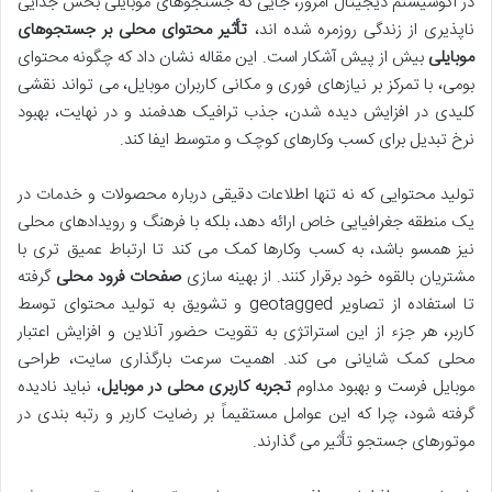
در اکوسیستم دیجیتال امروز، جایی که جستجوهای موبایلی بخش جدایی
ناپذیری از زندگی روزمره شده اند،
تأثیر محتوای محلی بر جستجوهای
موبایلی
بیش از پیش آشکار است. این مقاله نشان داد که چگونه محتوای
بومی، با تمرکز بر نیازهای فوری و مکانی کاربران موبایل، می تواند نقشی
کلیدی در افزایش دیده شدن، جذب ترافیک هدفمند و در نهایت، بهبود
نرخ تبدیل برای کسب وکارهای کوچک و متوسط ایفا کند.
تولید محتوایی که نه تنها اطلاعات دقیقی درباره محصولات و خدمات در
یک منطقه جغرافیایی خاص ارائه دهد، بلکه با فرهنگ و رویدادهای محلی
نیز همسو باشد، به کسب وکارها کمک می کند تا ارتباط عمیق تری با
مشتریان بالقوه خود برقرار کنند. از بهینه سازی
صفحات فرود محلی
گرفته
تا استفاده از تصاویر geotagged و تشویق به تولید محتوای توسط
کاربر، هر جزء از این استراتژی به تقویت حضور آنلاین و افزایش اعتبار
محلی کمک شایانی می کند. اهمیت سرعت بارگذاری سایت، طراحی
موبایل فرست و بهبود مداوم
تجربه کاربری محلی در موبایل
، نباید نادیده
گرفته شود، چرا که این عوامل مستقیماً بر رضایت کاربر و رتبه بندی در
موتورهای جستجو تأثیر می گذارند.