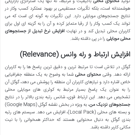
تولید
محتوای محلی
باکیفیت و مرتبط، نه تنها یک استراتژی بازاریابی
هوشمندانه است، بلکه تأثیرات مستقیمی بر بهبود عملکرد کسب وکار در
نتایج جستجوهای موبایلی دارد. این تأثیرات به گونه ای است که می
تواند یک کسب وکار را از رقبا متمایز کرده و آن را به گزینه ای اول برای
کاربران محلی تبدیل کند و در نهایت
افزایش نرخ تبدیل از جستجوهای
محلی موبایلی
را در پی داشته باشد.
افزایش ارتباط و رله وانس (Relevance)
گوگل در تلاش است تا مرتبط ترین و دقیق ترین پاسخ ها را به کاربران
ارائه دهد. وقتی
محتوای محلی
شما به وضوح به یک منطقه جغرافیایی
خاص اشاره دارد و نیازهای کاربران آن منطقه را پوشش می دهد، گوگل آن
را به عنوان یک پاسخ بسیار مرتبط به کوئری های موبایلی محلی
تشخیص می دهد. این ارتباط قوی، شانس رتبه بندی بالاتر را در نتایج
جستجوهای نزدیک من
، به ویژه در بخش نقشه گوگل (Google Maps)
و بسته های محلی (Local Pack)، افزایش می دهد. سیستم های رتبه
بندی گوگل به دنبال محتوایی هستند که حداکثر همخوانی را با نیت
مکانی کاربر داشته باشد.