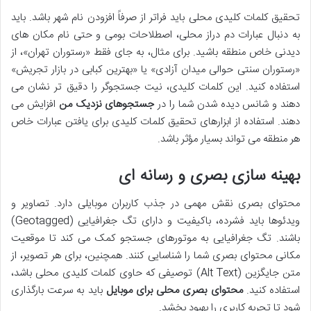
تحقیق کلمات کلیدی محلی باید فراتر از صرفاً افزودن نام شهر باشد. باید
به دنبال عبارات دم دراز محلی، اصطلاحات بومی و حتی نام مکان های
دیدنی خاص منطقه باشید. برای مثال، به جای فقط «رستوران تهران»، از
«رستوران سنتی حوالی میدان آزادی» یا «بهترین کبابی در بازار تجریش»
استفاده کنید. این کلمات کلیدی، نیت جستجوگر را دقیق تر نشان می
دهند و شانس دیده شدن شما را در
جستجوهای نزدیک من
افزایش می
دهند. استفاده از ابزارهای تحقیق کلمات کلیدی برای یافتن عبارات خاص
هر منطقه می تواند بسیار مؤثر باشد.
بهینه سازی بصری و رسانه ای
محتوای بصری نقش مهمی در جذب کاربران موبایلی دارد. تصاویر و
ویدئوها باید فشرده، باکیفیت و دارای تگ جغرافیایی (Geotagged)
باشند. تگ جغرافیایی به موتورهای جستجو کمک می کند تا موقعیت
مکانی محتوای بصری شما را شناسایی کنند. همچنین، برای هر تصویر، از
متن جایگزین (Alt Text) توصیفی که حاوی کلمات کلیدی محلی باشد،
استفاده کنید.
محتوای بصری محلی برای موبایل
باید به سرعت بارگذاری
شود تا تجربه کاربری را بهبود بخشد.