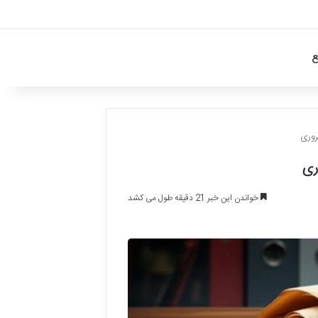
ع
روری
ری
خواندن این خبر 21 دقیقه طول می کشد