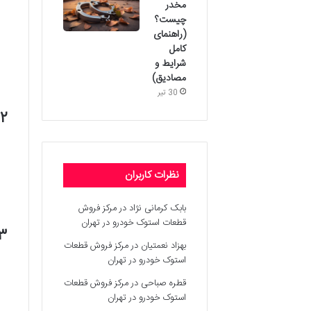
مخدر
چیست؟
(راهنمای
کامل
شرایط و
مصادیق)
30 تیر
۲.۲. شناسنامه با
نظرات کاربران
بابک کرمانی نژاد
در
مرکز فروش
قطعات استوک خودرو در تهران
۲.۳. مدارک شناسای
بهزاد نعمتیان
در
مرکز فروش قطعات
استوک خودرو در تهران
قطره صباحی
در
مرکز فروش قطعات
استوک خودرو در تهران