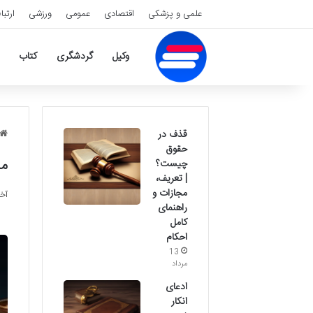
علمی و پزشکی
اقتصادی
عمومی
ورزشی
ارتبا
وکیل
گردشگری
کتاب
قذف در
حقوق
مد
چیست؟
| تعریف،
مجازات و
آخری
راهنمای
کامل
احکام
13
مرداد
ادعای
انکار