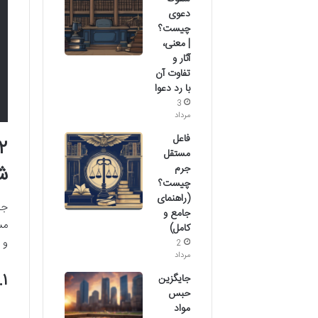
دعوی
چیست؟
| معنی،
آثار و
تفاوت آن
با رد دعوا
3
مرداد
فاعل
مستقل
ش
جرم
چیست؟
(راهنمای
جم
جامع و
مس
کامل)
و 
2
مرداد
۲.۱. گواه
جایگزین
حبس
مواد