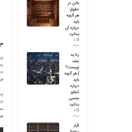
بائن در
حقوق:
هر آنچه
باید
درباره آن
بدانید
5
۱.۳. اولین گام: دریافت
مرداد
زنا به
پی
عنف
رس
چیست؟
حا
| هر آنچه
فر
باید
درباره
تجاوز
پس
جنسی
جل
بدانید
مد
4
هو
مرداد
قرار
سقوط