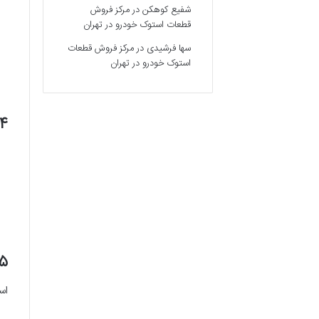
شفیع کوهکن
در
مرکز فروش
قطعات استوک خودرو در تهران
سها فرشیدی
در
مرکز فروش قطعات
استوک خودرو در تهران
۲.۴. عقدنامه رسمی یا طل
۲.۵. استشهادیه م
اس