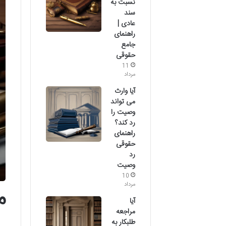
نسبت به
سند
عادی |
راهنمای
جامع
حقوقی
11
مرداد
آیا وارث
می تواند
وصیت را
رد کند؟
راهنمای
حقوقی
رد
وصیت
10
مرداد
م
آیا
مراجعه
طلبکار به