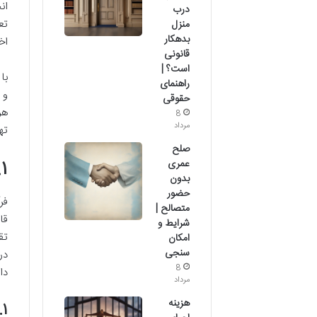
ان
درب
تع
منزل
بدهکار
اخ
قانونی
است؟ |
با
راهنمای
و 
حقوقی
هر
8
مرداد
ته
صلح
۱. درک مبانی انحصار وراثت در شورای حل اختلاف
عمری
بدون
حضور
فر
متصالح |
قا
شرایط و
تق
امکان
سنجی
در
8
دا
مرداد
هزینه
۱.۱. صلاحیت شورای حل اختلا