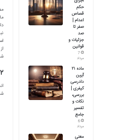
اجرای
حکم
قصاص
ما
اعدام |
دا
صفر تا
نب
صد
جزئیات و
اس
قوانین
از
7
شو
مرداد
ماده ۲۱
۱.۲. تفاوت انحصار 
آیین
دادرسی
ان
کیفری |
شن
بررسی،
نکات و
تفسیر
جامع
6
مرداد
معنی