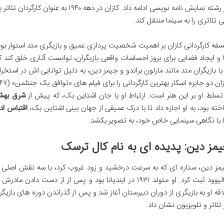
در رشته نمایش نامه نویسی ادامه داد. کازان
ی تئاتری را به سینما منتقل کند.
سفه کارگردانی کازان بر اهمیت شخصیت پردازی عمیق و بازیگری متد استوار بود
 و ایجاد فضایی برای بروز احساسات واقعی بازیگران، توانست آثاری خلق کند ک
 با بازیگران متد مانند مارلون براندو و جیمز دین، به دلیل توانایی اش در استخرا
 تسلط او بر این هنر است. ارتباط او با جان اشتاین بک، که پیش از
شرق به
خته بود، به او اجازه داد تا با درک عمیقی از جهان بینی اشتاین بک،
اقتباس ادبی f Eden
ا با نگاهی سینمایی خاص خود، به تصویر بکشد.
مز دین: پدیده ای به نام کال ترسک
مز دین، ستاره ای که به سرعت درخشید و زود غروب کرد، با سه نقش اصلی خ
هالیوود ثبت کرد. او متولد ۱۹۳۱ در ایندیانا بود و پس از از
اقه او به بازیگری از دوران دبیرستان آغاز شد و پس از گذراندن دوره های بازیگ
 تئاتر و تلویزیون نشان داد.