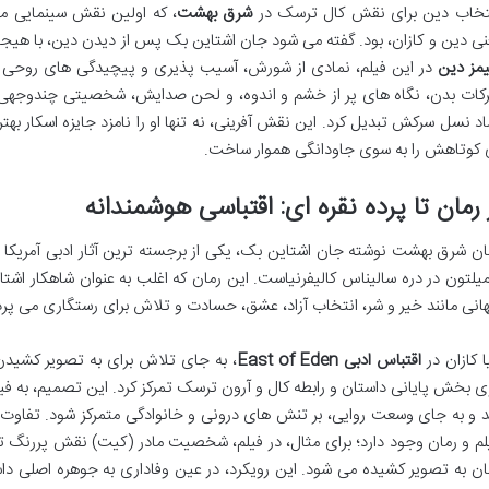
تخاب دین برای نقش کال ترسک در
شرق بهشت
، که اولین نقش سینمایی مه
نی دین و کازان، بود. گفته می شود جان اشتاین بک پس از دیدن دین، با ه
مز دین
در این فیلم، نمادی از شورش، آسیب پذیری و پیچیدگی های روحی ن
کات بدن، نگاه های پر از خشم و اندوه، و لحن صدایش، شخصیتی چندوجهی و باور
اد نسل سرکش تبدیل کرد. این نقش آفرینی، نه تنها او را نامزد جایزه اسکار بهت
 کوتاهش را به سوی جاودانگی هموار ساخت.
 رمان تا پرده نقره ای: اقتباسی هوشمندانه
ان شرق بهشت نوشته جان اشتاین بک، یکی از برجسته ترین آثار ادبی آمریکا 
یلتون در دره سالیناس کالیفرنیاست. این رمان که اغلب به عنوان شاهکار اش
انی مانند خیر و شر، انتخاب آزاد، عشق، حسادت و تلاش برای رستگاری می پردا
یا کازان در
اقتباس ادبی East of Eden
، به جای تلاش برای به تصویر کشید
ی بخش پایانی داستان و رابطه کال و آرون ترسک تمرکز کرد. این تصمیم، به فیل
د و به جای وسعت روایی، بر تنش های درونی و خانوادگی متمرکز شود. تفاو
لم و رمان وجود دارد؛ برای مثال، در فیلم، شخصیت مادر (کیت) نقش پررنگ تری 
ان به تصویر کشیده می شود. این رویکرد، در عین وفاداری به جوهره اصلی داستا