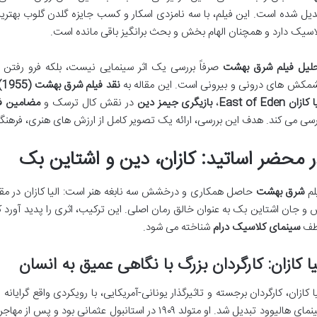
دیل شده است. این فیلم، با سه نامزدی اسکار و کسب جایزه گلدن گلوب بهترین
اسیک دارد و همچنان الهام بخش و بحث برانگیز باقی مانده است.
لیل فیلم شرق بهشت
صرفاً بررسی یک اثر سینمایی نیست، بلکه فرو رفتن 
مکش های درونی و بیرونی است. این مقاله به
نقد فیلم شرق بهشت (1955)
کازان East of Eden
،
بازیگری جیمز دین
در نقش کال ترسک و
مضامین ف
رسی می کند. هدف این بررسی، ارائه یک تصویر کامل از ارزش های هنری، فرهنگی 
ر محضر اساتید: کازان، دین و اشتاین بک
لم
شرق بهشت
حاصل همکاری و درخشش سه نابغه هنر است: الیا کازان در مقام 
 و جان اشتاین بک به عنوان خالق رمان اصلی. این ترکیب، اثری را پدید آورد که 
طف
سینمای کلاسیک درام
شناخته می شود.
یا کازان: کارگردان بزرگ با نگاهی عمیق به انسان
یا کازان، کارگردان برجسته و تاثیرگذار یونانی-آمریکایی، با رویکردی واقع گرایا
سینمای هالیوود تبدیل شد. او متولد ۱۹۰۹ در استانبول عثم