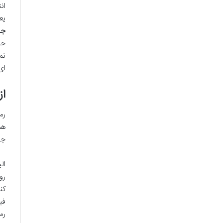
ان
یع
جی
حر
نم
ای
از
رم
هم
جه
ال
رو
کن
فی
رم