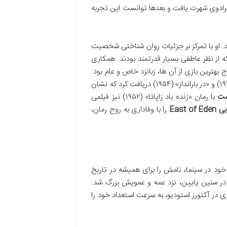
 در دهه ۱۹۴۰ به عنوان کارگردان تئاتر برادوی شهرت یافت و بعدها توانست این تجربه
. او با تمرکز بر جزئیات روان شناختی شخصیت
ه از نظر عاطفی بسیار قدرتمند بودند. همکاری
ج بهترین بازی از آن ها، زبانزد خاص و عام بود.
کازان دو جایزه اسکار بهترین کارگردانی را برای فیلم های «توافق یک جنتلمن» (۱۹۴۷) و «در بارانداز» (۱۹۵۴) دریافت کرد که نشان
شت
با رمان «زنده باد زاپاتا» (۱۹۵۲) نیز فیلمی
East o
را با وفاداری به روح رمان،
ود در سینما، نامش را برای همیشه در تاریخ
 دست دادن مادرش در سنین پایین، نزد عمه و عمویش بزرگ شد.
ری در آکتورز استودیو، به سرعت استعداد خود را