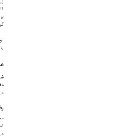
پی
کا
بر
گی
لو
زن
مض
شر
مض
می
رق
مح
نم
می