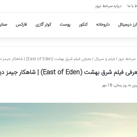
ط با ما
درباره سرخط نیوز
ارز دیجیتال
داروخانه
کنکور
پوست
کولر گازی
فارکس
صنای
سرخط نیوز
/
فیلم و سریال
/
معرفی فیلم شرق بهشت (East of Eden) | شاهکار جیمز دین و الیا کازان
ی فیلم شرق بهشت (East of Eden) | شاهکار جیمز دین و الیا کازان
ن به روز رسانی: 18 مهر