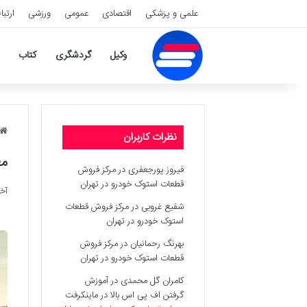
علمی و پزشکی
اقتصادی
عمومی
ورزشی
ارتبا
وکیل
گردشگری
کتاب
نظرات کاربران
معرف
فیروز پورجعفری
در
مرکز فروش
قطعات استوک خودرو در تهران
آخری
شفیع غروبی
در
مرکز فروش قطعات
استوک خودرو در تهران
بهرنگ رحمانیان
در
مرکز فروش
قطعات استوک خودرو در تهران
کامران گل محمدی
در
آموزش
گرفتن اف پی اس بالا در ماینکرفت