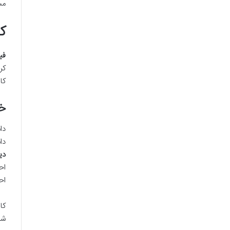
مس
ک
فی
کر
کا
خل
دا
دا
دی
اح
اح
کا
شر