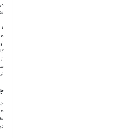
غن
فل
ها
او
از
سا
ام
جی
جی
عل
در