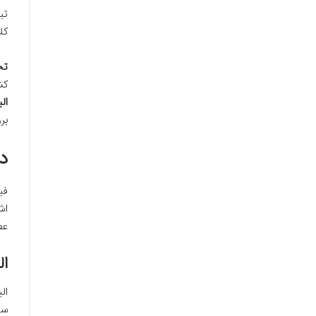
تب
کل
تح
کش
الیا 
بر
د
فی
اش
ع
ال
ال