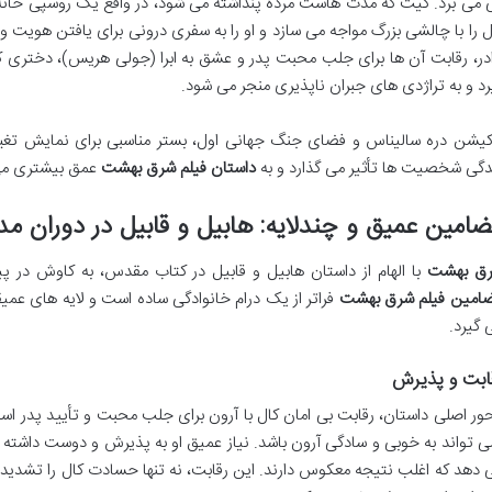
 می برد. کیت که مدت هاست مرده پنداشته می شود، در واقع یک روسپی خانه د
ل را با چالشی بزرگ مواجه می سازد و او را به سفری درونی برای یافتن هوی
ادر، رقابت آن ها برای جلب محبت پدر و عشق به ابرا (جولی هریس)، دختری که
رد و به تراژدی های جبران ناپذیری منجر می شود.
کیشن دره سالیناس و فضای جنگ جهانی اول، بستر مناسبی برای نمایش تغییر
دگی شخصیت ها تأثیر می گذارد و به
داستان فیلم شرق بهشت
عمق بیشتری می
امین عمیق و چندلایه: هابیل و قابیل در دوران مد
ق بهشت
با الهام از داستان هابیل و قابیل در کتاب مقدس، به کاوش در پ
امین فیلم شرق بهشت
فراتر از یک درام خانوادگی ساده است و لایه های عمیقی
 گیرد.
ابت و پذیرش
ور اصلی داستان، رقابت بی امان کال با آرون برای جلب محبت و تأیید پدر است.
ی تواند به خوبی و سادگی آرون باشد. نیاز عمیق او به پذیرش و دوست داشته
 دهد که اغلب نتیجه معکوس دارند. این رقابت، نه تنها حسادت کال را تشدید م