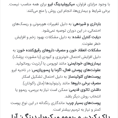
با وجود مزایای فراوان،
میکروبلیدینگ ابرو
برای همه مناسب نیست.
برخی شرایط و بیماری‌ها، انجام این روش را منع می‌کنند:
بارداری و شیردهی:
به دلیل تغییرات هورمونی و ریسک‌های
احتمالی، در این دوران توصیه نمی‌شود.
دیابت کنترل نشده:
به دلیل مشکلات بهبود زخم و افزایش
خطر عفونت.
مشکلات انعقاد خون و مصرف داروهای رقیق‌کننده خون:
به
دلیل افزایش احتمال خونریزی و کبودی (با مشورت پزشک).
بیماری‌های خودایمنی:
مانند لوپوس یا آرتریت روماتوئید.
عفونت‌های پوستی فعال، اگزما یا پسوریازیس:
در ناحیه ابرو.
پوست‌های کلوئیدساز:
به دلیل احتمال تشکیل اسکار.
مصرف برخی داروها:
مانند رتینوئیدها (مثل راکوتان).
داشتن تاتوی قدیمی:
ممکن است نیاز به بررسی، ریموو یا
انتخاب روش دیگر باشد.
پوست‌های بسیار چرب:
ماندگاری رنگدانه در این نوع پوست
کمتر و نیاز به ترمیم بیشتر است.
پاک کردن و ریموو میکروبلیدینگ: آیا