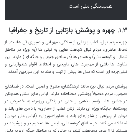
همبستگی ملی است.
۱.۳.
چهره و پوشش: بازتابی از تاریخ و جغرافیا
چهره مردم نپال، اغلب بازتابی از سادگی، مهربانی و صبوری آن هاست. از
لحاظ ظاهری، مردم نپال شباهت هایی به تبتی ها (به ویژه در مناطق
شمالی و کوهستانی) و هندی ها (در مناطق جنوبی و جلگه ای) دارند. این
تفاوت ها ناشی از مهاجرت های تاریخی و اختلاط اقوام هندوآریایی و
تبتی-برمه ای است که سال ها پیش از تبت و هند به این سرزمین آمدند.
پوشش مردم نپال نیز، مانند فرهنگشان، متنوع و اصیل است. در فضاهای
عمومی، مردم معمولاً پوششی محتاطانه دارند. لباس های سنتی همچنان
در جشن ها، مراسم مذهبی و حتی در زندگی روزمره، به خصوص در
روستاها، جایگاه ویژه ای دارند. زنان اغلب از «ساری» یا دامن های بلند و
مردان از پیراهن و شلوارهای بلند یا «داورا-سوروال» (لباس ملی مردان)
استفاده می کنند. در مناطق کوهستانی، لباس ها ضخیم تر و پوشیده تر
هستند تا از سرما محافظت کنند، در حالی که در مناطق جلگه ای، به دلیل