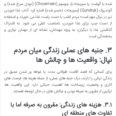
شده با گوشت یا سبزیجات)، چوموم (Chowmein) (نودل سرخ شده) و
گوندروک (Gundruk) (سبزیجات تخمیر شده) اشاره کرد. آداب غذا خوردن
نیز در نپال مهم است؛ مردم اغلب با دست راست غذا می خورند و استفاده
از دست چپ برای غذا خوردن، نامناسب تلقی می شود. به اشتراک
گذاشتن غذا با دیگران، به ویژه مهمانان، نشانه ای از مهمان نوازی و
بخشندگی است.
۳. جنبه های عملی زندگی میان مردم
نپال: واقعیت ها و چالش ها
برای کسانی که قصد اقامت طولانی مدت یا غوطه ور شدن عمیق در
زندگی نپالی را دارند، درک جنبه های عملی، از جمله هزینه ها، فرصت های
کاری و وضعیت زیرساخت ها، اهمیت حیاتی دارد. این واقعیت ها،
ترکیبی از مقرون به صرفه بودن و چالش های در حال توسعه هستند.
۳.۱.
هزینه های زندگی: مقرون به صرفه اما با
تفاوت های منطقه ای