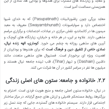
و معابد و زیارتگاه های مشترک برای هندوها و بودایی ها، نمادی از این
همزیستی مسالمت آمیز است.
معابد بزرگی چون پاشوپاتینات (Pasupatinath) که به خدای شیوا
اختصاص دارد و سوایامبونات (Swayambhunath) معروف به معبد
میمون ها در کاتماندو، نقش مرکزی در عبادات، اجتماعات و برگزاری مراسم
مذهبی دارند. علاوه بر این، در هر خانه و خیابان، زیارتگاه های کوچک و
آیین های مذهبی روزانه به چشم می خورد.
کوماری، الهه زنده نپال،
نمادی خاص از تلفیق دین و فرهنگ است
که برای هندوها و بوداییان از
اهمیت ویژه ای برخوردار است. فستیوال های مذهبی متعدد، مانند
داشین (Dashain) و تیهار (Tihar)، قلب تپنده جامعه نپال هستند و
میلیون ها نفر در سراسر کشور در آن ها شرکت می کنند.
۲.۲.
خانواده و جامعه: ستون های اصلی زندگی
در نپال، خانواده ستون اصلی جامعه و منبع هویت فردی است. احترام به
بزرگترها، روابط مستحکم فامیلی و ارزش های جمع گرایانه، در مرکز ساختار
اجتماعی قرار دارند. سیستم خانواده های گسترده، جایی که چند نسل زیر
یک سقف زندگی می کنند، هنوز در بسیاری از مناطق رایج است.