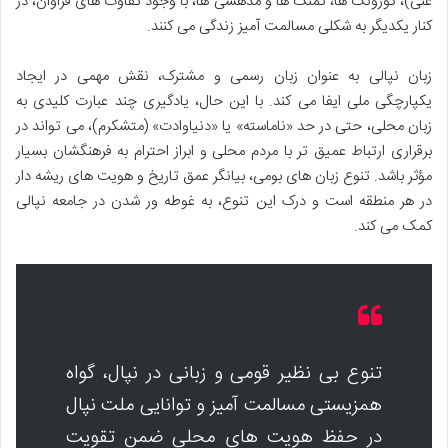
غنی)، گورونگ ها، تمنگ ها و مدهسی ها، با وجود تفاوت های فراوان، در
کنار یکدیگر به شکلی مسالمت آمیز زندگی می کنند.
زبان نپالی به عنوان زبان رسمی و مشترک، نقش مهمی در ایجاد
یکپارچگی ملی ایفا می کند. با این حال، یادگیری چند عبارت کلیدی به
زبان محلی، حتی در حد «ناماسته» یا «دنیاوادت» (متشکرم)، می تواند در
برقراری ارتباط عمیق تر با مردم محلی و ابراز احترام به فرهنگشان بسیار
مؤثر باشد. تنوع زبان های بومی، بیانگر عمق تاریخ و هویت های ریشه دار
در هر منطقه است و درک این تنوع، به غوطه ور شدن در جامعه نپالی
کمک می کند.
تنوع بی نظیر قومی و زبانی در نپال، گواه
همزیستی مسالمت آمیز و توانایی ملت نپال
در حفظ هویت های محلی ضمن تقویت