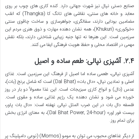
صنایع دستی نپال نیز شهرت جهانی دارد. کنده کاری های چوب بر روی
معابد و خانه های سنتی، نقاشی های تانگ کا (Thangka) که اغلب
مضامین بودایی دارند، سفالگری، جواهرسازی و ساخت چاقوی سنتی
«خوکوری» (Khukuri)، همه نشان دهنده مهارت و ذوق هنری مردم این
سرزمین است. این هنرها نه تنها جنبه زیبایی شناختی دارند، بلکه نقش
مهمی در اقتصاد محلی و حفظ هویت فرهنگی ایفا می کنند.
۲.۴.
آشپزی نپالی: طعم ساده و اصیل
آشپزی نپالی، طعمی ساده اما اصیل از فرهنگ این سرزمین است. غذای
اصلی و نمادین نپال، «دال بات» (Dal Bhat) است که شامل برنج (بات)،
عدس (دال) و انواع کاری سبزیجات است. این غذا معمولاً دو بار در روز
خورده می شود و نشان دهنده یک رژیم غذایی ساده و مقوی است.
فلسفه دال بات در این ضرب المثل نپالی نهفته است: «دال بات پاور،
بیست فور اِور» (Dal Bhat Power, 24-hour)، به معنای انرژی بخش
برای تمام روز.
از دیگر غذاهای محبوب می توان به مومو (Momos) (نوعی دامپلینگ پر