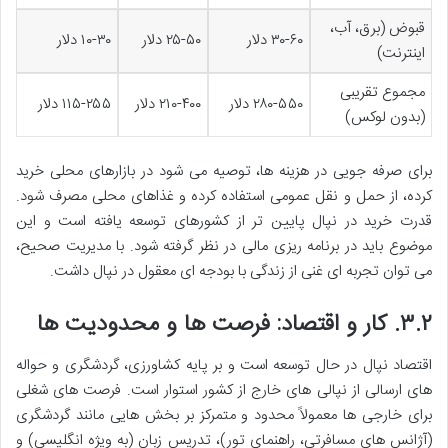
قبوض (برق، آب،
۳۰-۶۰ دلار
۲۵-۵۰ دلار
۱۰-۳۰ دلار
اینترنت)
مجموع تقریبی
۲۸۰-۵۵۰ دلار
۲۱۰-۴۰۰ دلار
۱۱۵-۲۵۵ دلار
(بدون لوکس)
برای صرفه جویی در هزینه ها، توصیه می شود در بازارهای محلی خرید
کرده، از حمل و نقل عمومی استفاده کرده و غذاهای محلی مصرف شود.
قدرت خرید در نپال پایین تر از کشورهای توسعه یافته است و این
موضوع باید در برنامه ریزی مالی در نظر گرفته شود. با مدیریت صحیح،
می توان تجربه ای غنی از زندگی با بودجه ای معقول در نپال داشت.
۳.۲.
کار و اقتصاد: فرصت ها و محدودیت ها
اقتصاد نپال در حال توسعه است و بر پایه کشاورزی، گردشگری و حواله
های ارسالی از نپالی های خارج از کشور استوار است. فرصت های شغلی
برای خارجی ها معمولاً محدود و متمرکز بر بخش هایی مانند گردشگری
(آژانس های مسافرتی، راهنمای تور)، تدریس زبان (به ویژه انگلیسی) و