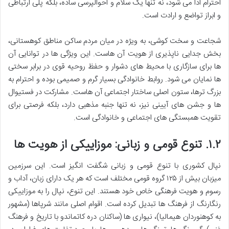
احترام ادا می شود، نه تنها یک سلام و احوالپرسی ساده، بلکه پلی ارتباطی
و ابراز تواضع و ارادت است.
شجاعت و سخت کوشی، به ویژه در میان مردم ساکن مناطق کوهستانی،
بخش جدایی ناپذیری از هویت آن هاست. این ویژگی ها در توانایی آن
ها برای سازگاری با محیط های دشوار و حفظ روحیه قوی در برابر سختی
ها نمایان می شود. روابط خانوادگی بسیار گرم و صمیمی بوده و احترام به
بزرگ ترها، ستون اصلی ساختار اجتماعی آن هاست. مشارکت در فستیوال
ها و جشن های آیینی نیز، نه تنها جنبه مذهبی دارد، بلکه فرصتی برای
تقویت همبستگی های اجتماعی و خانوادگی است.
۱.۲.
تنوع قومی و زبانی: موزاییکی از هویت ها
نپال کشوری با تنوع قومی و زبانی شگفت انگیز است. این سرزمین
میزبان بیش از ۱۲۵ گروه قومی مختلف است که هر یک دارای زبان، آداب و
رسوم و هویت فرهنگی خاص خود هستند. این تنوع، نپال را به موزاییکی
رنگارنگ از فرهنگ ها تبدیل کرده است. اقوام اصلی مانند شرپاها (مشهور
به کوهنوردان هیمالیا)، نیواری ها (ساکنان دره کاتماندو با تاریخ و فرهنگ