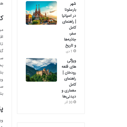
هن
شهر
بارسلونا
در اسپانیا
کا
| راهنمای
کامل
سفر،
اق
جاذبه‌ها
تا
و تاریخ
1 دی
ویژگی
های قلعه
بن
رودخان |
راهنمای
کامل
معماری و
بن
دیدنی‌ها
30 آذر
پا
وی