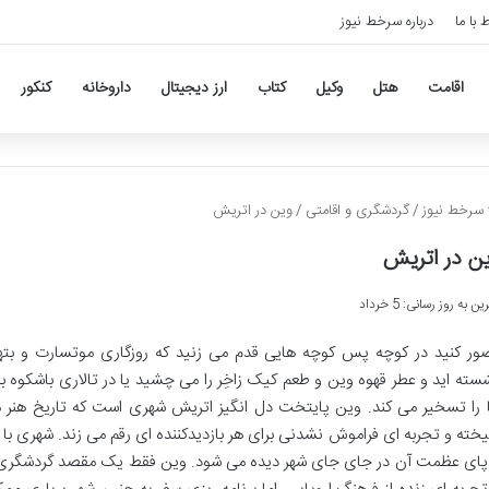
ط با ما
درباره سرخط نیوز
اقامت
هتل
وکیل
کتاب
ارز دیجیتال
داروخانه
کنکور
سرخط نیوز
/
گردشگری و اقامتی
/
وین در اتریش
ن در اتریش
ن به روز رسانی: 5 خرداد
ور کنید در کوچه پس کوچه هایی قدم می زنید که روزگاری موتسارت و بتهوو
سته اید و عطر قهوه وین و طعم کیک زاخِر را می چشید یا در تالاری باشکوه 
 را تسخیر می کند. وین پایتخت دل انگیز اتریش شهری است که تاریخ هنر م
یخته و تجربه ای فراموش نشدنی برای هر بازدیدکننده ای رقم می زند. شهری با 
پای عظمت آن در جای جای شهر دیده می شود. وین فقط یک مقصد گردشگری 