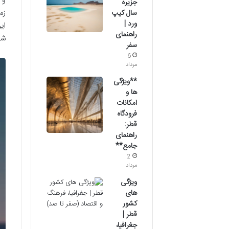
و 
جزیره
زم
سال کیپ
ورد |
ای
راهنمای
شه
سفر
6
مرداد
**ویژگی
ها و
امکانات
فرودگاه
قطر:
راهنمای
جامع**
2
مرداد
ویژگی
های
کشور
قطر |
جغرافیا،