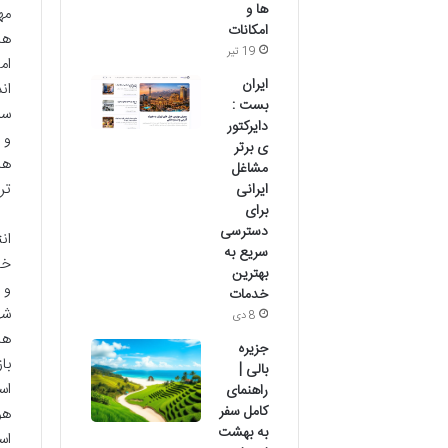
ها و
مه
امکانات
ها
19 تیر
ام
ایران
ان
بست :
سن
دایرکتور
و 
ی برتر
ها
مشاغل
تر
ایرانی
برای
دسترسی
ان
سریع به
خا
بهترین
و 
خدمات
شه
8 دی
ها
جزیره
با
بالی |
اس
راهنمای
کامل سفر
هو
به بهشت
اس