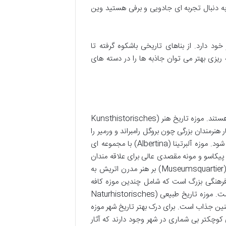
ه دنبال تجربه ای جادویی و برفی هستید وین
د دارد. از بناهای تاریخی باشکوه گرفته تا
یزی بهتر می توان جاذبه ها را در دسته های
وین پایتخت فرهنگی اروپاست و موزه ها و گالری های آن شاهدی بر این مدعا هستند. موزه تاریخ هنر (Kunsthistorisches
ر هنرمندان بزرگی چون بروگل رامبراند و ورمیر را
در خود جای داده. ساختمان باشکوه موزه به تنهایی یک اثر هنری محسوب می شود. موزه آلبرتینا (Albertina) با مجموعه ای
ی پیکاسو و مونه مقصدی عالی برای علاقه مندان
به هنر است. مجموعه موزه لئوپولد (Leopold Museum) در منطقه موزه آرئا (Museumsquartier) بر هنر مدرن اتریش به
 فرهنگی بزرگ است که شامل چندین موزه کافه
رستوران و فضای عمومی است و پاتوق محبوبی برای وین ای ها و گردشگران است. موزه تاریخ طبیعی (Naturhistorisches
 سنین جذاب است. برای درک بهتر تاریخ شهر موزه
ری های کوچکتر بی شماری در شهر وجود دارند که آثار