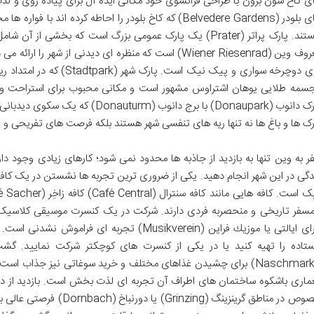
ی کاخ شون برون با طراحی فرانسوی خود مکانی ایده آل برای پیاده روی و لذت
های بلودر (Belvedere Gardens) که کاخ بلودر را احاطه کرده ا
هستند. پارک پراتر (Prater) یک پارک عمومی بزرگ است که بخشی
معروف وین (Wiener Riesenrad) است که منظره ای دیدنی از ش
سمه طلایی یوهان اشتراوس مشهور است و مکانی محبوب برای استراحت و ت
پارک دانوب (Donaupark) با برج دانوب (
رک ها و باغ ها نه تنها ریه های تنفسی شهر هستند بلکه فرصت های تفریحی و فر
ر به وین تنها به بازدید از جاذبه ها محدود نمی شود؛ کارهای زیادی وجود دا
دگی در این شهر انجام دهید. یکی از ضروری ترین تجربه ها نشستن در یک کافه س
مسفر تاریخی و منحصربه فردی دارند. شرکت در یک کنسرت موسیقی کلاسیک یا
اپرای ایالتی یا موزیك فراین (Musikverein) تجربه 
ستاده را تهیه کنید یا در یکی از کنسرت های کوچکتر شرکت نمایید. گشت
(Naschmarkt) برای چشیدن غذاهای مختلف و خرید سوغاتی نیز جذاب ا
خصوص در مناطق گرینزینگ (ing