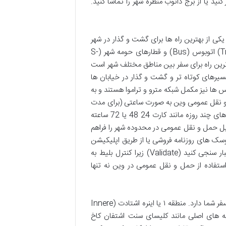
د یا از برج دانوب منظره شهر را تماشا کنید.
 از بهترین راه ها برای گشت و گذار در شهر
محسوب می شود. این سیستم شامل شبکه ای از مترو (U-Bahn) تراموا (Tram) اتوبوس (Bus) و قطارهای حومه شهر (S-
 ترین راه برای سفر بین مناطق مختلف شهر است
رهای کوتاه تر و گشت و گذار در خیابان ها
 ها نیز مکمل شبکه مترو و تراموا هستند و به
و نقل عمومی وین به صورت ساعتی (برای مدت
زمان مشخص) روزانه چند روزه هفتگی یا ماهانه قابل تهیه هستند. خرید کارت های چند روزه مانند کارت 24 48 یا 72 ساعته
یل حمل و نقل عمومی در محدوده شهر را فراهم
وسک های روزنامه فروشی یا از طریق اپلیکیشن
موبایل Wiener Linien خریداری کرد. حتماً قبل از سوار شدن بلیط خود را اعتبار سنجی کنید (Validate) زیرا کنترل بلیط به
تفاده از حمل و نقل عمومی در وین نه تنها
انتخاب منطقه مناسب برای اقامت در وین بستگی به بودجه اولویت ها و سبک سفر شما دارد. منطقه ۱ یا اینره اشتادت (Innere
اذبه های اصلی مانند کلیسای سنت اشتفان کاخ