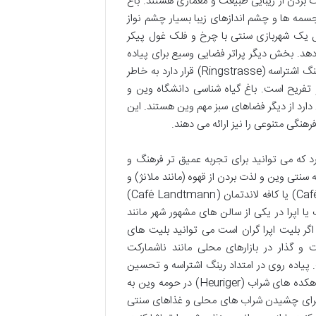
 بردن از زیبایی طبیعت و معماری هستند. باغ
ند با فواره ها مجسمه ها و چشم اندازهای زیبا بسیار چشم نواز
 از آن شامل یک شهربازی سنتی با چرخ و فلک غول پیکر
هر را ارائه می دهد. بخش دیگر پراتر فضایی وسیع برای پیاده
روی دوچرخه سواری و پیک نیک است. پارک شهر (Stadtpark) که در امتداد رینگ اشتراسه (Ringstrasse) قرار دارد به خاطر
فریح است. باغ گیاه شناسی دانشگاه وین و
Donauturm) که یک سکوی دیدبانی دارد از دیگر فضاهای سبز مهم وین هستند. این
هنگی متنوعی را نیز ارائه می دهند.
رد که می توانید برای تجربه عمیق تر فرهنگ و
نتی وین و لذت بردن از قهوه (مانند ملانژ) و
کیک است. کافه هایی مانند کافه سنترال (Café Central) کافه زاخِر (Café Sacher) یا کافه لاندتمان (Café Landtmann)
 اپرا در یکی از سالن های مشهور شهر مانند
ای فراموش نشدنی است. اگر بلیت اپرا گران است می توانید بلیت های
 و گذار در بازارهای محلی مانند ناشمارکت
ست. پیاده روی در امتداد رینگ اشتراسه و تحسین
معماری باشکوه ساختمان های اطراف آن تجربه ای لذت بخش است. بازدید از دهکده های شراب (Heuriger) در حومه وین به
Grinz) یا دورنباخ (Dornbach) فرصتی عالی برای چشیدن شراب های محلی و غذاهای سنتی