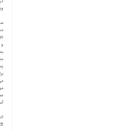
در
وی
سی
و 
بس
من
بر
می
صو
آس