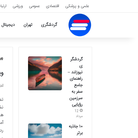
علمی و پزشکی
اقتصادی
عمومی
ورزشی
ارتبا
گردشگری
تهران
دیجیتال
گردشگر
ی
وی
نیوزلند –
راهنمای
جامع
آخری
سفر به
سرزمین
تص
رؤیایی
نش
12
ها
مرداد
آم
۱۰ جاذبه
رد
برتر