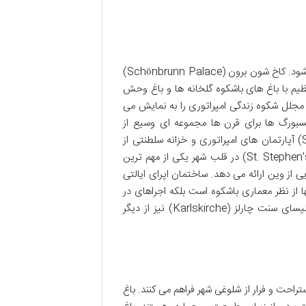
میراث امپراتوری هابسبورگ در کاخ ها و بناهای تاریخی وین به وضوح دیده می شود. کاخ شون برون (Schönbrunn Palace)
ظیم با باغ های باشکوه گلخانه ها و باغ وحش
 مجلل شکوه زندگی امپراتوری را به نمایش می
تانی و مرکز قدرت هابسبورگ ها برای قرن ها مجموعه ای وسیع از
ساختمان ها موزه ها و کلیساها را در بر می گیرد. موزه سیسی (Sisi Museum) آپارتمان های امپراتوری و خزانه سلطنتی از
بخش های دیدنی هافبورگ هستند. کلیسای جامع سنت اشتفان (St. Stephen’s Cathedral) در قلب شهر یکی از مهم ترین
ی از وین ارائه می دهد. ساختمان اپرای ایالتی
جهان نه تنها از نظر معماری باشکوه است بلکه اجراهای در
سطح جهانی را نیز میزبانی می کند. پارلمان اتریش تالار شهر (Rathaus) و کلیسای سنت چارلز (Karlskirche) نیز از دیگر
احت و فرار از شلوغی شهر فراهم می کنند. باغ