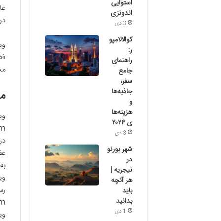
استوایی
عا
اندونزی
در
3 دی
کوالالامپو
وی
ر:
فض
راهنمای
مخ
جامع
سفر،
جاذبه‌ها
مو
و
هزینه‌ها
ی ۲۰۲۴
3 دی
شهر بورنو
عظ
در
نیجریه |
وی
هر آنچه
باید
بدانید
1 دی