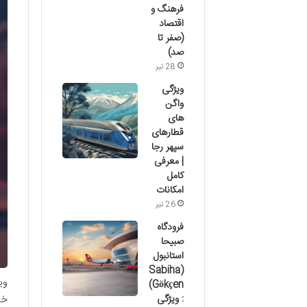
فرهنگ و
اقتصاد
(صفر تا
صد)
28 تیر
ویژگی
واگن
های
قطارهای
سپهر رجا
| معرفی
کامل
امکانات
26 تیر
فرودگاه
صبیحا
استانبول
(Sabiha
وی
Gökçen)
: ویژگی
خی