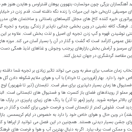
د آهنگسازان بزرگی چون موتسارت بتهوون یوهان اشتراوس و هایدن هنوز هم ب
ی موسیقی تاریخی خود این میراث را زنده نگه داشته است. قدم زدن در خیابا
پراتوری خیره کننده کاخ های مجلل کلیساهای باستانی و ساختمان های مدرن 
د. فرهنگ کافه نشینی در وین بخشی جدایی ناپذیر از زندگی روزمره و تجرب
تی نوشیدن قهوه و گپ زدن تجربه ای اصیل و لذت بخش است. علاوه بر این و
نقل عمومی کارآمد است که گشت و گذار در آن را بسیار آسان می کند. موزه های
ی سرسبز و آرامش بخش بازارهای پرجنب وجوش و غذاهای لذیذ همگی دست به د
ین مقاصد گردشگری در جهان تبدیل کنند.
تخاب زمان مناسب برای سفر به وین می تواند تاثیر زیادی بر تجربه شما داشته 
ص خود را دارد. بهار (فروردین تا خرداد) با آب و هوای ملایم شکوفه دادن گل 
فستیوال ها زمان بسیار دلپذیری برای سفر است. تابستان (تیر تا شهریور) او
ر مملو از رویدادهای فضای باز کنسرت ها و فستیوال های تابستانی است. ا
ی بالاتر مواجه شوید. پاییز (مهر تا آذر) با رنگ های زیبای پاییزی در پارک 
زدید است. شلوغی کمتر از تابستان است و فرصت خوبی برای گشت و گذار در موزه
فند) در وین حال و هوای خاص خود را دارد به خصوص در ایام کریسمس. بازار
ای جشن بسیار دیدنی هستند. همچنین در این فصل می توانید از اپراها و ک
ت و ممکن است برف ببارد. اگر به دنبال بهترین آب و هوا و فرصت های فرهنگی ه