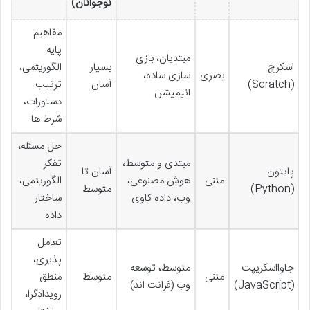
نوجوانان)
مفاهیم
پایه
مبتدیان، بازی
اسکرچ
بسیار
الگوریتمی،
بصری
سازی ساده،
(Scratch)
آسان
ترتیب
انیمیشن
دستورات،
شرط ها
حل مسئله،
مبتدی و متوسط،
تفکر
پایتون
آسان تا
متنی
هوش مصنوعی،
الگوریتمی،
(Python)
متوسط
وب، داده کاوی
ساختار
داده
تعامل
پذیری،
جاوااسکریپت
متوسط، توسعه
متنی
متوسط
منطق
(JavaScript)
وب (فرانت اند)
رویدادگرا،