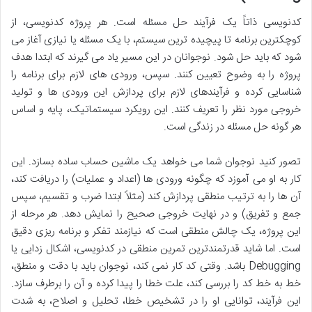
کدنویسی ذاتاً یک فرآیند حل مسئله است. هر پروژه کدنویسی، از
کوچکترین برنامه تا پیچیده ترین سیستم، با یک مسئله یا نیازی آغاز می
شود که باید حل شود. نوجوانان در این مسیر یاد می گیرند که ابتدا هدف
پروژه را به وضوح تعیین کنند. سپس، ورودی های لازم برای برنامه را
شناسایی کرده و فرآیندهای لازم برای پردازش این ورودی ها و تولید
خروجی مورد نظر را تعریف کنند. این رویکرد سیستماتیک، پایه و اساس
هر گونه حل مسئله در زندگی است.
تصور کنید نوجوان شما می خواهد یک ماشین حساب ساده بسازد. این
کار به او می آموزد که چگونه ورودی ها (اعداد و عملیات) را دریافت کند،
آن ها را به ترتیب منطقی پردازش کند (مثلاً ابتدا ضرب و تقسیم، سپس
جمع و تفریق) و در نهایت خروجی صحیح را نمایش دهد. هر مرحله از
این پروژه، یک چالش منطقی است که نیازمند تفکر و برنامه ریزی دقیق
است. اما شاید قدرتمندترین تمرین منطقی در کدنویسی، اشکال زدایی یا
Debugging باشد. وقتی کد کار نمی کند، نوجوان باید با دقت و منطق،
خط به خط کد را بررسی کند، علت خطا را پیدا کرده و آن را برطرف سازد.
این فرآیند، توانایی او را در تشخیص خطا، تحلیل و اصلاح، به شدت