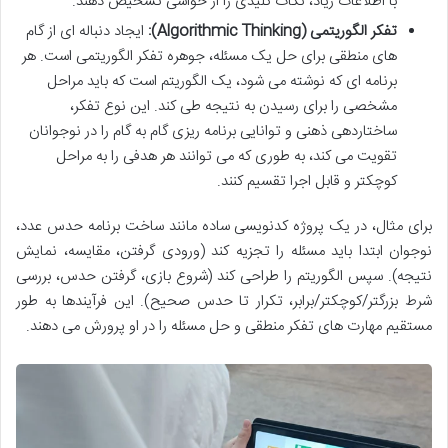
با اطلاعات زیاد، نکات کلیدی را از حواشی تشخیص دهند.
تفکر الگوریتمی (Algorithmic Thinking):
ایجاد دنباله ای از گام
های منطقی برای حل یک مسئله، جوهره تفکر الگوریتمی است. هر
برنامه ای که نوشته می شود، یک الگوریتم است که باید مراحل
مشخصی را برای رسیدن به نتیجه طی کند. این نوع تفکر،
ساختاردهی ذهنی و توانایی برنامه ریزی گام به گام را در نوجوانان
تقویت می کند، به طوری که می توانند هر هدفی را به مراحل
کوچکتر و قابل اجرا تقسیم کنند.
برای مثال، در یک پروژه کدنویسی ساده مانند ساخت برنامه حدس عدد،
نوجوان ابتدا باید مسئله را تجزیه کند (ورودی گرفتن، مقایسه، نمایش
نتیجه). سپس الگوریتم را طراحی کند (شروع بازی، گرفتن حدس، بررسی
شرط بزرگتر/کوچکتر/برابر، تکرار تا حدس صحیح). این فرآیندها به طور
مستقیم مهارت های تفکر منطقی و حل مسئله را در او پرورش می دهند.