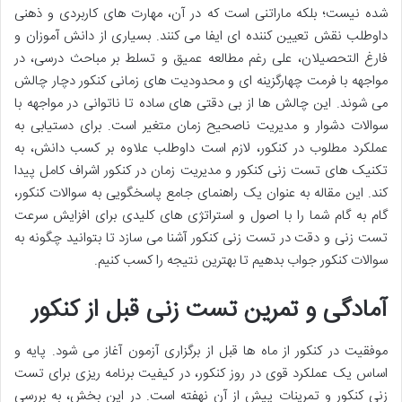
شده نیست؛ بلکه ماراتنی است که در آن، مهارت های کاربردی و ذهنی
داوطلب نقش تعیین کننده ای ایفا می کنند. بسیاری از دانش آموزان و
فارغ التحصیلان، علی رغم مطالعه عمیق و تسلط بر مباحث درسی، در
مواجهه با فرمت چهارگزینه ای و محدودیت های زمانی کنکور دچار چالش
می شوند. این چالش ها از بی دقتی های ساده تا ناتوانی در مواجهه با
سوالات دشوار و مدیریت ناصحیح زمان متغیر است. برای دستیابی به
عملکرد مطلوب در کنکور، لازم است داوطلب علاوه بر کسب دانش، به
تکنیک های تست زنی کنکور
و
مدیریت زمان در کنکور
اشراف کامل پیدا
کند. این مقاله به عنوان یک
راهنمای جامع پاسخگویی به سوالات کنکور
،
گام به گام شما را با اصول و استراتژی های کلیدی برای
افزایش سرعت
تست زنی
و
دقت در تست زنی کنکور
آشنا می سازد تا بتوانید
چگونه به
سوالات کنکور جواب بدهیم
تا بهترین نتیجه را کسب کنیم.
آمادگی و تمرین تست زنی قبل از کنکور
موفقیت در کنکور از ماه ها قبل از برگزاری آزمون آغاز می شود. پایه و
اساس یک عملکرد قوی در روز کنکور، در کیفیت
برنامه ریزی برای تست
زنی کنکور
و تمرینات پیش از آن نهفته است. در این بخش، به بررسی