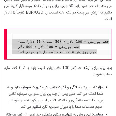
می دهد که حد ضرر باید 50 پیپ پایین تر از نقطه ورود قرار گیرد. می
دانیم که ارزش هر پیپ در یک لات استاندارد EUR/USD تقریباً 10 دلار
است.
   حجم پوزیشن = 100 دلار / (50 پیپ × 10 دلار/پیپ)

   حجم پوزیشن = 100 دلار / 500 دلار

بنابراین، برای اینکه حداکثر 100 دلار زیان کنید، باید با 0.2 لات وارد
معامله شوید.
مزایا:
این روش
سادگی
و
قدرت بالایی در مدیریت سرمایه
دارد و به
شما کمک می کند حتی پس از چندین زیان متوالی، سرمایه کافی
برای ادامه معامله گری را داشته باشید. این رویکرد به طور خودکار
حجم معاملات شما را با میزان سرمایه تان تنظیم می کند.
معایب:
این روش به تنهایی، مکان منطقی حد ضرر را از نظر
ساختار