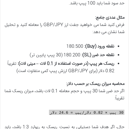
حد سود شما باید 100 پیپ باشد.
مثال عددی جامع:
فرض کنید شما می خواهید جفت ارز GBP/JPY را معامله کنید و تحلیل
شما نشان می دهد:
نقطه ورود (Buy):
180.500
نقطه حد ضرر (SL):
180.200 (30 پیپ پایین تر)
ریسک هر پیپ (در صورت استفاده از 0.1 لات – مینی لات):
تقریباً
0.82 دلار (برای GBP/JPY ارزش پیپ کمی متفاوت است)
محاسبه میزان ریسک بر حسب دلار:
اگر حد ضرر شما 30 پیپ و حجم معامله 0.1 لات باشد، میزان ریسک شما
تقریباً:
30 پیپ × 0.82 دلار/پیپ = 24.6 دلار
حال، اگر هدف شما دستیابی به نسبت ریسک به ریوارد 1:3 باشد، باید