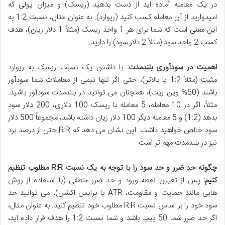
در یک معامله آماده اید از دست بدهید (ریسک) و میزان پولی که
امیدوارید از آن معامله کسب کنید (ریوارد). به عنوان مثال، نسبت 1:2 به
این معنی است که شما برای هر 1 واحد ریسک (مثلاً 1 دلار زیان)، هدف
کسب 2 واحد سود (مثلاً 2 دلار سود) را دارید.
اهمیت در سودآوری بلندمدت:
با داشتن یک نسبت ریسک به ریوارد
مثبت (مثلاً 1:2 یا بالاتر)، حتی اگر تنها نیمی از معاملات شما سودآور
باشند (50% وین ریت)، همچنان می توانید در بلندمدت سودآور باشید.
مثلاً، اگر در 10 معامله، 5 معامله با ریسک 100 دلاری، 200 دلار سود
بدهد (1:2) و 5 معامله دیگر 100 دلار زیان داشته باشد، مجموعاً 500 دلار
سود خالص خواهید داشت. این نشان می دهد که R:R حتی از درصد برد
نیز در بلندمدت مهم تر است.
چگونه حد ضرر و حد سود را با توجه به یک نسبت R:R مطلوب تنظیم
کنیم:
پس از تعیین نقطه ورود و حد ضرر منطقی (با استفاده از روش
هایی مانند حمایت و مقاومت، ATR یا پرایس اکشن)، می توانید حد
سود خود را بر اساس نسبت R:R مطلوب خود تنظیم کنید. به عنوان مثال،
اگر حد ضرر شما 50 پیپ باشد و شما نسبت 1:2 را هدف قرار داده اید،