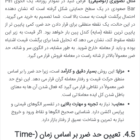
مثال تصویری (توصیفی):
فرض کنید در نمودار روزانه، یک الگوی Pin
Bar صعودی در یک سطح حمایتی شکل گرفته است که نشان دهنده
احتمال برگشت قیمت به سمت بالا است. شما تصمیم به خرید می گیرید.
در این حالت، یک نقطه منطقی برای قرار دادن حد ضرر، کمی پایین تر از
پایین ترین نقطه (سایه) کندل پین بار خواهد بود. اگر قیمت به زیر این
نقطه سقوط کند، نشان می دهد که تحلیل شما برای برگشت قیمت اشتباه
بوده و باید از معامله خارج شوید. به طور مشابه، در الگوی سر و شانه، حد
ضرر معمولاً بالاتر از شانه راست در معامله فروش قرار می گیرد.
مزایا:
این روش
بسیار دقیق و کارآمد
است، زیرا حد ضرر را بر اساس
منطق حرکت قیمت و رفتار معامله گران قرار می دهد. این نوع حد
ضرر معمولاً در نقاطی قرار می گیرد که فعال شدن آن ها به معنای
باطل شدن کل ایده معاملاتی است.
معایب:
نیاز به
تجربه و مهارت بالایی
در تفسیر الگوهای قیمتی و
پرایس اکشن دارد. شناسایی صحیح الگوها و نقاط ورود و خروج
نیاز به تمرین و شناخت عمیق از رفتار بازار دارد.
4.5. تعیین حد ضرر بر اساس زمان (Time-