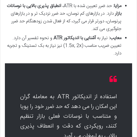
مزایا:
حد ضرر تعیین شده با ATR،
انطباق پذیری بالایی با نوسانات
بازار
دارد. در بازارهای کم نوسان، حد ضرر نزدیک تر و در بازارهای
پرنوسان، دورتر قرار می گیرد، که از فعال شدن زودهنگام حد ضرر
جلوگیری می کند.
معایب:
نیاز به
آشنایی با اندیکاتور ATR
و نحوه تفسیر آن دارد.
تعیین ضریب مناسب (1.5x, 2x) نیز نیاز به بک تستینگ و تجربه
دارد.
استفاده از اندیکاتور ATR به معامله گران
این امکان را می دهد که حد ضرر خود را پویا
و متناسب با نوسانات فعلی بازار تنظیم
کنند، رویکردی که دقت و انعطاف پذیری
بالایی به ارمغان می آورد.