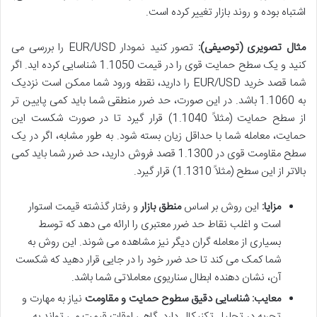
اشتباه بوده و روند بازار تغییر کرده است.
مثال تصویری (توصیفی):
تصور کنید نمودار EUR/USD را بررسی می
کنید و یک سطح حمایت قوی را در قیمت 1.1050 شناسایی کرده اید. اگر
شما قصد خرید EUR/USD را دارید، نقطه ورود شما ممکن است نزدیک
به 1.1060 باشد. در این صورت، حد ضرر منطقی شما باید کمی پایین تر
از سطح حمایت (مثلاً 1.1040) قرار گیرد تا در صورت شکست این
حمایت، معامله شما با حداقل زیان بسته شود. به طور مشابه، اگر در یک
سطح مقاومت قوی در 1.1300 قصد فروش دارید، حد ضرر شما باید کمی
بالاتر از این سطح (مثلاً 1.1310) قرار گیرد.
مزایا:
این روش بر اساس
منطق بازار
و رفتار گذشته قیمت استوار
است و اغلب نقاط حد ضرر معتبری را ارائه می دهد که توسط
بسیاری از معامله گران دیگر نیز مشاهده می شوند. این روش به
شما کمک می کند تا حد ضرر خود را در جایی قرار دهید که شکست
آن، نشان دهنده ابطال سناریوی معاملاتی شما باشد.
معایب:
شناسایی دقیق سطوح حمایت و مقاومت
نیاز به مهارت و
تجربه در تحلیل تکنیکال دارد. گاهی اوقات قیمت می تواند به