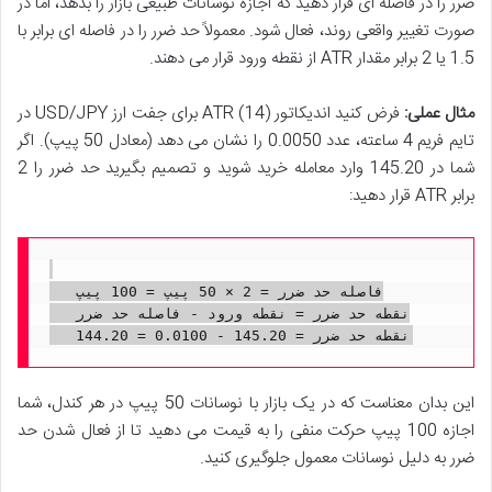
ضرر را در فاصله ای قرار دهید که اجازه نوسانات طبیعی بازار را بدهد، اما در
صورت تغییر واقعی روند، فعال شود. معمولاً حد ضرر را در فاصله ای برابر با
1.5 یا 2 برابر مقدار ATR از نقطه ورود قرار می دهند.
مثال عملی:
فرض کنید اندیکاتور ATR (14) برای جفت ارز USD/JPY در
تایم فریم 4 ساعته، عدد 0.0050 را نشان می دهد (معادل 50 پیپ). اگر
شما در 145.20 وارد معامله خرید شوید و تصمیم بگیرید حد ضرر را 2
برابر ATR قرار دهید:
   فاصله حد ضرر = 2 × 50 پیپ = 100 پیپ

   نقطه حد ضرر = نقطه ورود - فاصله حد ضرر

این بدان معناست که در یک بازار با نوسانات 50 پیپ در هر کندل، شما
اجازه 100 پیپ حرکت منفی را به قیمت می دهید تا از فعال شدن حد
ضرر به دلیل نوسانات معمول جلوگیری کنید.