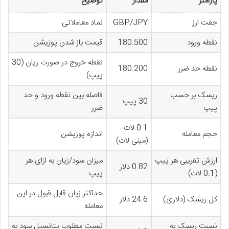
پارامتر
مقدار
توضیح
جفت ارز
GBP/JPY
نماد معاملاتی
نقطه ورود
180.500
قیمت باز شدن پوزیشن
نقطه خروج در صورت زیان (30
نقطه حد ضرر
180.200
پیپ)
ریسک بر حسب
فاصله بین نقطه ورود و حد
30 پیپ
پیپ
ضرر
0.1 لات
حجم معامله
اندازه پوزیشن
(مینی لات)
ارزش تقریبی هر پیپ
میزان سود/زیان به ازای هر
0.82 دلار
(0.1 لات)
پیپ
حداکثر زیان قابل قبول در این
کل ریسک (دلاری)
24.6 دلار
معامله
نسبت ریسک به
نسبت مطلوب پتانسیل سود به