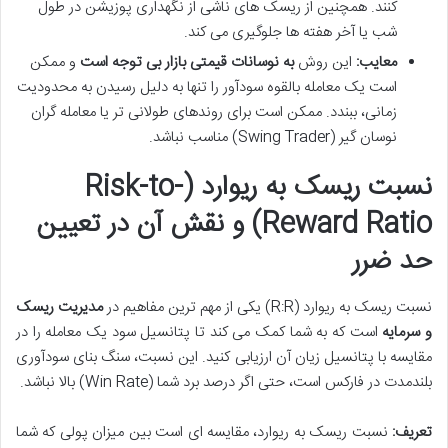
کنند. همچنین از ریسک های ناشی از نگهداری پوزیشن در طول
شب یا آخر هفته ها جلوگیری می کند.
معایب:
این روش
به نوسانات قیمتی بازار بی توجه است
و ممکن
است یک معامله بالقوه سودآور را تنها به دلیل رسیدن به محدودیت
زمانی، ببندد. ممکن است برای روندهای طولانی تر یا معامله گران
نوسان گیر (Swing Trader) مناسب نباشد.
نسبت ریسک به ریوارد (Risk-to-
Reward Ratio) و نقش آن در تعیین
حد ضرر
نسبت ریسک به ریوارد (R:R) یکی از مهم ترین مفاهیم در
مدیریت ریسک
و سرمایه
است که به شما کمک می کند تا پتانسیل سود یک معامله را در
مقایسه با پتانسیل زیان آن ارزیابی کنید. این نسبت، سنگ بنای سودآوری
بلندمدت در فارکس است، حتی اگر درصد برد شما (Win Rate) بالا نباشد.
تعریف:
نسبت ریسک به ریوارد، مقایسه ای است بین میزان پولی که شما