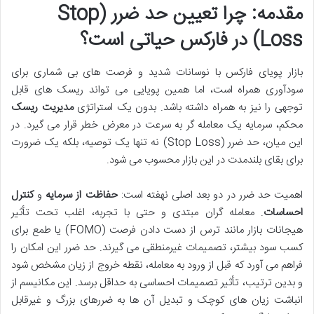
مقدمه: چرا تعیین حد ضرر (Stop
Loss) در فارکس حیاتی است؟
بازار پویای فارکس با نوسانات شدید و فرصت های بی شماری برای
سودآوری همراه است، اما همین پویایی می تواند ریسک های قابل
توجهی را نیز به همراه داشته باشد. بدون یک استراتژی
مدیریت ریسک
محکم، سرمایه یک معامله گر به سرعت در معرض خطر قرار می گیرد. در
این میان، حد ضرر (Stop Loss) نه تنها یک توصیه، بلکه یک ضرورت
برای بقای بلندمدت در این بازار محسوب می شود.
اهمیت حد ضرر در دو بعد اصلی نهفته است:
حفاظت از سرمایه
و
کنترل
احساسات
. معامله گران مبتدی و حتی با تجربه، اغلب تحت تأثیر
هیجانات بازار مانند ترس از دست دادن فرصت (FOMO) یا طمع برای
کسب سود بیشتر، تصمیمات غیرمنطقی می گیرند. حد ضرر این امکان را
فراهم می آورد که قبل از ورود به معامله، نقطه خروج از زیان مشخص شود
و بدین ترتیب، تأثیر تصمیمات احساسی به حداقل برسد. این مکانیسم از
انباشت زیان های کوچک و تبدیل آن ها به ضررهای بزرگ و غیرقابل