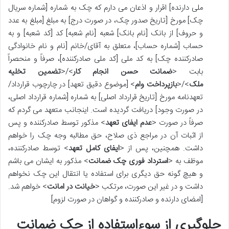
ملی دارنده] اقرار و اذعان می دارم که چک به شماره [شماره سریال
چک] مورخ [تاریخ صدور چک، در صورت درج] به مبلغ [مبلغ به عدد
و حروف] از بانک [نام بانک] شعبه [نام شعبه] کد [کد شعبه] و به
حساب [شماره حساب]، متعلق به آقای/خانم [نام و نام خانوادگی
صادرکننده چک] به کد ملی [کد ملی صادرکننده]، صرفاً و منحصراً
بابت <
ضمانت حسن انجام کار
>/<
تضمین تخلیه
ملک
>/<
بازپرداخت وام
> [موضوع دقیق تعهد] در چارچوب قرارداد/
تعهدنامه مورخ [تاریخ قرارداد اصلی] به شماره [شماره قرارداد اصلی،
در صورت وجود] دریافت گردیده است. اینجانب متعهد می گردم که
صرفاً در صورت <
عدم ایفای تعهد
> مذکور توسط صادرکننده و پس
از اثبات آن در مراجع ذی صلاح، حق مطالبه وجه چک را خواهم
داشت. همچنین، پس از <
ایفای کامل تعهد
> توسط صادرکننده،
موظف به <
استرداد فوری چک ضمانت
> مذکور به ایشان می باشم
و هیچ گونه حق دیگری برای استفاده یا انتقال این چک نخواهم
داشت و در غیر این صورت، مرتکب <
خیانت در امانت
> خواهم شد.
[امضای دارنده و صادرکننده و گواهان در صورت لزوم]
جلوگیری از سوءاستفاده از چک ضمانت