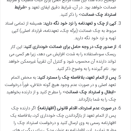
توضیح داده شد، این سند، مرجع اصلی برای اثبات ماهیت و شرایط
ضمانت خواهد بود. در آن، شرایط دقیق ایفای تعهد و <
شرایط
استرداد چک ضمانت
> را ذکر کنید.
کپی از چک و تعهدنامه را نزد خود نگه دارید:
همیشه از تمامی اسناد
مربوط به چک ضمانت (برگه چک، تعهدنامه، قرارداد اصلی) کپی
تهیه و نزد خود نگه دارید.
از صدور چک در وجه حامل برای ضمانت خودداری کنید:
این کار
ریسک سوءاستفاده را به شدت افزایش می دهد، زیرا هر کسی می
تواند دارنده آن محسوب شود و کنترل آن تقریباً غیرممکن خواهد
بود. نام گیرنده را به وضوح ذکر کنید.
پس از اتمام تعهد، بلافاصله چک را مسترد کنید:
به محض اتمام
تعهد اصلی و در صورت عدم وجود هیچ گونه خلافی، فوراً درخواست
<
ابطال و استرداد چک ضمانت
> را مطرح کنید و از دارنده بخواهید
چک را به شما بازگرداند.
در صورت عدم استرداد، اقدام قانونی (اظهارنامه):
اگر دارنده چک
پس از اتمام تعهد از بازگرداندن چک خودداری کرد، بلافاصله یک
اظهارنامه رسمی به وی ارسال کنید و درخواست استرداد چک را
مطرح نمایید. این اظهارنامه به عنوان مدرکی برای پیگیری های