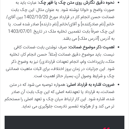
نحوه دقیق نگارش روی متن چک یا ظهر چک:
عبارت باید به
صورت واضح و خوانا نوشته شود. به عنوان مثال: این چک بابت
ضمانت حسن انجام کار در قرارداد مورخ 1402/10/20 بین آقای/
خانم [نام صادرکننده] و آقای/خانم [نام دارنده] صادر شده است. یا
این چک صرفاً بابت تضمین تخلیه ملک در تاریخ 1403/07/01
به آدرس [آدرس ملک] می باشد.
اهمیت ذکر موضوع ضمانت:
صرف نوشتن بابت ضمانت کافی
نیست. باید موضوع دقیق ضمانت (مثلاً: حسن انجام کار، تخلیه
ملک، بازپرداخت وام، انجام تعهدات قراردادی) نیز به وضوح ذکر
شود. این جزئیات در زمان بروز اختلاف، برای اثبات ماهیت ضمانتی
چک و شرایط وصول آن، بسیار حائز اهمیت است.
ضرورت اشاره به قرارداد اصلی:
همواره توصیه می شود که در متن
ضمانت، به قرارداد یا تعهدنامه اصلی که این چک بابت آن صادر
شده، اشاره شود. این کار ارتباط میان چک و تعهد اصلی را مستحکم
تر می کند و از هرگونه تفسیر نادرست جلوگیری می نماید.