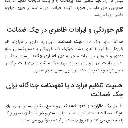
پیش از آن، باید گواهی عدم پرداخت را از بانک دریافت نماید. دارنده
همچنین حق دارد در صورت اثبات خیانت در امانت، از طریق مراجع
قضایی پیگیر باشد.
قلم خوردگی و ایرادات ظاهری در چک ضمانت
همانند سایر چک ها، <
چک ضمانت
> نیز باید عاری از هرگونه قلم
خوردگی یا ایراد ظاهری باشد. هرگونه قلم خوردگی یا عدم یکسانی مبلغ
عددی و حروفی می تواند منجر به <
بی اعتباری چک
> از سوی بانک و
عدم پرداخت آن شود. در صورت بروز هرگونه اشتباه، بهتر است چک را
ابطال کرده و یک چک جدید و بدون نقص صادر نمایید.
اهمیت تنظیم قرارداد یا تعهدنامه جداگانه برای
چک ضمانت
تکمیل یک <
قرارداد یا تعهدنامه
> کتبی و جامع، مکمل بسیار مهمی برای
<
چک ضمانت
> است. این سند حقوقی، بستر و شرایط دقیق صدور چک
را مشخص می کند و از بروز ابهامات در آینده جلوگیری می نماید.