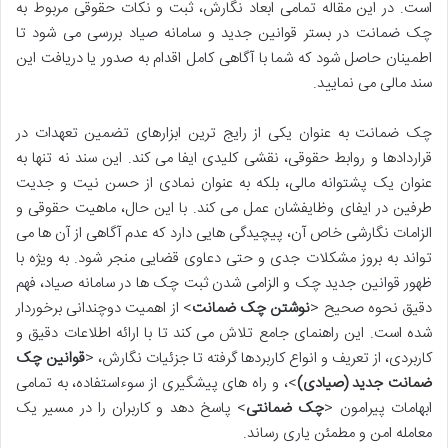
است. در این مقاله تمامی ابعاد نگارش، ثبت و نکات حقوقی مربوط به
چک ضمانت در بستر قوانین جدید و سامانه صیاد بررسی می شود تا
اطمینان حاصل شود که شما با آگاهی کامل اقدام به صدور یا دریافت این
سند مالی می نمایید.
چک ضمانت به عنوان یکی از رایج ترین ابزارهای تضمین تعهدات در
قراردادها و روابط حقوقی، نقشی کلیدی ایفا می کند. این سند نه تنها به
عنوان یک پشتوانه مالی، بلکه به عنوان نمادی از حسن نیت و جدیت
طرفین در ایفای وظایفشان عمل می کند. با این حال، ماهیت حقوقی و
الزامات نگارشی خاص آن، پیچیدگی هایی دارد که عدم آگاهی از آن ها می
تواند به بروز مشکلات جدی و حتی دعاوی قضایی منجر شود. به ویژه با
ظهور قوانین جدید چک و الزامی شدن ثبت چک ها در سامانه صیاد، فهم
دقیق نحوه صحیح <
نوشتن چک ضمانت
> از اهمیت دوچندانی برخوردار
شده است. این راهنمای جامع تلاش می کند تا با ارائه اطلاعات دقیق و
کاربردی، از تعریف و انواع کاربردها گرفته تا جزئیات نگارش، <
قوانین چک
ضمانت جدید (صیادی)
>، و راه های پیشگیری از سوءاستفاده، به تمامی
ابهامات پیرامون <
چک ضمانتی
> پاسخ دهد و کاربران را در مسیر یک
معامله امن و مطمئن یاری رساند.