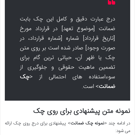
درج عبارت دقیق و کامل این چک بابت
ضمانت [موضوع تعهد] در قرارداد مورخ
[تاریخ قرارداد] شماره [شماره قرارداد، در
صورت وجود] صادر شده است بر روی متن
چک یا ظهر آن، حیاتی ترین گام برای
تضمین ماهیت حقوقی و جلوگیری از
سوءاستفاده های احتمالی از <
چک
ضمانت
> است.
نمونه متن پیشنهادی برای روی چک
در ادامه چند <
نمونه چک ضمانت
> پیشنهادی برای درج روی چک ارائه
می شود: