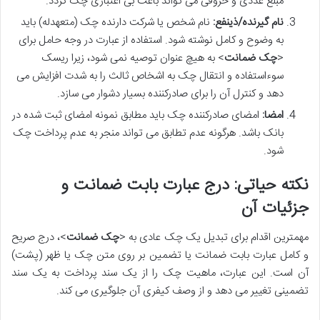
مبلغ عددی و حروفی می تواند باعث بی اعتباری چک گردد.
نام گیرنده/ذینفع:
نام شخص یا شرکت دارنده چک (متعهدله) باید
به وضوح و کامل نوشته شود. استفاده از عبارت در وجه حامل برای
<
چک ضمانت
> به هیچ عنوان توصیه نمی شود، زیرا ریسک
سوءاستفاده و انتقال چک به اشخاص ثالث را به شدت افزایش می
دهد و کنترل آن را برای صادرکننده بسیار دشوار می سازد.
امضا:
امضای صادرکننده چک باید مطابق نمونه امضای ثبت شده در
بانک باشد. هرگونه عدم تطابق می تواند منجر به عدم پرداخت چک
شود.
نکته حیاتی: درج عبارت بابت ضمانت و
جزئیات آن
مهمترین اقدام برای تبدیل یک چک عادی به <
چک ضمانت
>، درج صریح
و کامل عبارت بابت ضمانت یا تضمین بر روی متن چک یا ظهر (پشت)
آن است. این عبارت، ماهیت چک را از یک سند پرداخت به یک سند
تضمینی تغییر می دهد و از وصف کیفری آن جلوگیری می کند.