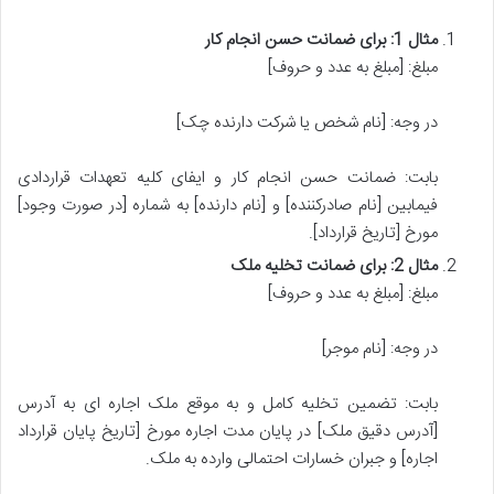
مثال 1: برای ضمانت حسن انجام کار
مبلغ: [مبلغ به عدد و حروف]
در وجه: [نام شخص یا شرکت دارنده چک]
بابت: ضمانت حسن انجام کار و ایفای کلیه تعهدات قراردادی
فیمابین [نام صادرکننده] و [نام دارنده] به شماره [در صورت وجود]
مورخ [تاریخ قرارداد].
مثال 2: برای ضمانت تخلیه ملک
مبلغ: [مبلغ به عدد و حروف]
در وجه: [نام موجر]
بابت: تضمین تخلیه کامل و به موقع ملک اجاره ای به آدرس
[آدرس دقیق ملک] در پایان مدت اجاره مورخ [تاریخ پایان قرارداد
اجاره] و جبران خسارات احتمالی وارده به ملک.