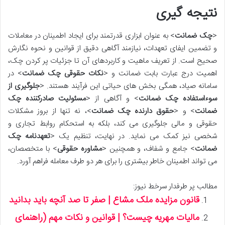
نتیجه گیری
<
چک ضمانت
> به عنوان ابزاری قدرتمند برای ایجاد اطمینان در معاملات
و تضمین ایفای تعهدات، نیازمند آگاهی دقیق از قوانین و نحوه نگارش
صحیح است. از تعریف ماهیت و کاربردهای آن تا جزئیات پر کردن چک،
اهمیت درج عبارت بابت ضمانت و <
نکات حقوقی چک ضمانت
> در
سامانه صیاد، همگی بخش های حیاتی این فرآیند هستند. <
جلوگیری از
سوءاستفاده چک ضمانت
> و آگاهی از <
مسئولیت صادرکننده چک
ضمانت
> و <
حقوق دارنده چک ضمانت
>، نه تنها از بروز مشکلات
حقوقی و مالی جلوگیری می کند، بلکه به استحکام روابط تجاری و
شخصی نیز کمک می نماید. در نهایت، تنظیم یک <
تعهدنامه چک
ضمانت
> جامع و شفاف، و همچنین <
مشاوره حقوقی
> با متخصصان،
می تواند اطمینان خاطر بیشتری را برای هر دو طرف معامله فراهم آورد.
مطالب پر طرفدار سرخط نیوز:
قانون مزایده ملک مشاع | صفر تا صد آنچه باید بدانید
مالیات مهریه چیست؟ | قوانین و نکات مهم (راهنمای