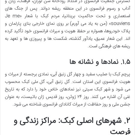
گسترش جمعیت فرانسوی در امتداد رودخانه سن لوران، فرهنگ، زبان و
آداب و رسوم فرانسوی در این منطقه ریشه دواند. پس از جنگ های
استعماری و تحت حاکمیت بریتانیا، مردم کبک با شعار «Je me
souviens» (من به یاد می آورم) بر روی نمای خارجی بنای پارلمان و
پلاک خودروها، همواره بر حفظ هویت و میراث فرانسوی خود تأکید کرده
اند. این شعار عمیق، یادآور گذشته، شکست ها و پیروزی ها و تعهد به
ریشه های فرهنگی است.
۱.۵. نمادها و نشانه ها
پرچم کبک با صلیب سفید و چهار گل زنبق آبی، نمادی برجسته از میراث و
هویت فرانسوی این استان است. گل زنبق آبی، گل ملی کبک محسوب
می شود و شهر کبک سیتی نیز نمادهای خاص خود را دارد که به تاریخ
غنی آن اشاره می کنند. روز ۲۴ ژوئن، روز قدیس ژان باتیست، به عنوان
جشن ملی و روز حفاظت از میراث کانادای فرانسوی شناخته می شود.
۲. شهرهای اصلی کبک: مراکز زندگی و
فرصت