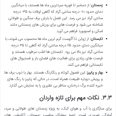
زمستان:
از دسامبر تا فوریه سردترین ماه ها هستند، با میانگین
دمای حدود ۱۰- درجه سانتی گراد که گاهی اوقات به ۳۵- درجه
سانتی گراد نیز می رسد. این فصل با بارش برف سنگین و طولانی
شناخته می شود و فرصت هایی برای ورزش های زمستانی مانند
اسکی و اسنوبورد فراهم می آورد.
تابستان:
از ژوئن تا آگوست گرم ترین ماه ها محسوب می شوند، با
میانگین دمای حدود ۲۵ درجه سانتی گراد که گاهی تا ۳۵ درجه
سانتی گراد نیز بالا می رود. تابستان ها اغلب مرطوب هستند و
فرصت های زیادی برای فعالیت های فضای باز و فستیوال های
تابستانی فراهم می کنند.
بهار و پاییز:
این فصول کوتاه و رنگارنگ هستند. بهار با ذوب برف ها
و رویش دوباره طبیعت همراه است، در حالی که پاییز با رنگ های
خیره کننده برگ درختان، مناظر بی نظیری را به نمایش می گذارد.
۳.۳. نکات مهم برای تازه واردان
برای سازگاری با آب و هوای کبک، به ویژه زمستان های طولانی و سرد،
آمادگی ضروری است. تهیه پوشاک مناسب زمستانی (کاپشن های