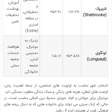
آموزش،
و
شربروک
بهداشت،
۱۷۲.۶۹۱
۳۵۳.۴۰
تحقیقاتی،
(Sherbrooke)
تحقیقات
در منطقه
علمی
استری
(Estrie)
نزدیک به
مونترال،
هوافضا،
لونگوی
دسترسی
خدمات،
۱۱۵.۱۷
۲۵۳.۵۸۸
(Longueuil)
آسان،
جامعه
جامعه
محلی
خانوادگی
انتخاب شهر مناسب به اولویت های شخصی، از جمله اهمیت زبان،
فرصت های شغلی، هزینه های زندگی و سبک زندگی مطلوب بستگی دارد.
مونترال برای جوانان و افراد جویای محیط بین المللی مناسب است، در
حالی که کبک سیتی می تواند برای خانواده هایی که به دنبال ریشه های
فرهنگی قوی تر هستند، ایده آل باشد.