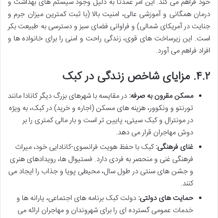
خود فراهم می کند. این امر عمدتاً به دلیل وجود سیستم های بهداشت و
درمان همگانی و آموزشی عالی، امنیت بالا (با ثبت کمترین میزان جرم و
جنایت در آمریکای شمالی) و فراوانی فضای سبز و دسترسی به طبیعت بکر
است. این زیرساخت های قوی، زندگی راحت و امنی را برای خانواده ها و
افراد فراهم می آورد.
۴.۲. مزایای شاخص زندگی در کبک
مسکن مقرون به صرفه:
در مقایسه با شهرهای بزرگ دیگر کانادا مانند
تورنتو و ونکوور، هزینه های مسکن (اجاره و خرید) در کبک، به ویژه
در مونترال و کبک سیتی، پایین تر است و بار مالی کمتری را بر
دوش مهاجران قرار می دهد.
غنای فرهنگی:
کبک با حفظ هویت فرانسوی-کانادایی خود، میراث
فرهنگی غنی و منحصر به فردی دارد. فستیوال ها، رویدادهای هنری
و جشن های سنتی در طول سال، محیطی پویا و جذاب را ایجاد می
کنند.
حمایت های دولتی:
دولت کبک برنامه های اجتماعی، یارانه ها و
خدمات عمومی گسترده ای را برای شهروندان و مهاجران ارائه می