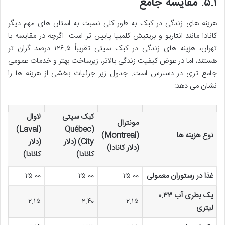
۵.۱. مقایسه جامع
هزینه های زندگی در کبک به طور کلی نسبت به استان های مهم دیگر
کانادا مانند انتاریو و بریتیش کلمبیا پایین تر است. اگرچه در مقایسه با
تهران، هزینه های زندگی در کبک سیتی تقریباً ۱۲۶.۵ درصد گران تر
هستند، اما در عوض کیفیت زندگی بالاتر، زیرساخت بهتر و خدمات عمومی
جامع تری در دسترس است. جدول زیر جزئیات بخشی از هزینه ها را
نشان می دهد:
کبک سیتی
لاوال
مونترال
(Laval)
(Québec
نوع هزینه ها
(Montreal)
City) (دلار
(دلار
(دلار کانادا)
کانادا)
کانادا)
غذا در رستوران معمولی
۲۵.۰۰
۲۵.۰۰
۲۵.۰۰
یک بطری آب ۰.۳۳
۲.۱۵
۲.۴۰
۲.۱۵
لیتری