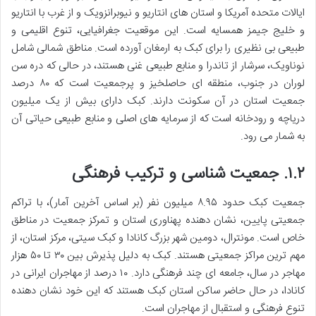
ایالات متحده آمریکا و استان های انتاریو و نیوبرانزویک و از غرب با انتاریو
و خلیج جیمز همسایه است. این موقعیت جغرافیایی، تنوع اقلیمی و
طبیعی بی نظیری را برای کبک به ارمغان آورده است. مناطق شمالی شامل
نوناویک، سرشار از تاندرا و منابع طبیعی غنی هستند، در حالی که دره سن
لوران در جنوب، منطقه ای حاصلخیز و پرجمعیت است که ۸۰ درصد
جمعیت استان در آن سکونت دارند. کبک دارای بیش از یک میلیون
دریاچه و رودخانه است که از سرمایه های اصلی و منابع طبیعی حیاتی آن
به شمار می رود.
۱.۲. جمعیت شناسی و ترکیب فرهنگی
جمعیت کبک حدود ۸.۹۵ میلیون نفر (بر اساس آخرین آمار)، با تراکم
جمعیتی پایین، نشان دهنده پهناوری استان و تمرکز جمعیت در مناطق
خاص است. مونترال، دومین شهر بزرگ کانادا و کبک سیتی، مرکز استان، از
مهم ترین مراکز جمعیتی هستند. کبک به دلیل پذیرش بین ۳۰ تا ۵۰ هزار
مهاجر در سال، جامعه ای چند فرهنگی دارد. ۱۰ درصد از مهاجران ایرانی در
کانادا، در حال حاضر ساکن استان کبک هستند که این خود نشان دهنده
تنوع فرهنگی و استقبال از مهاجران است.