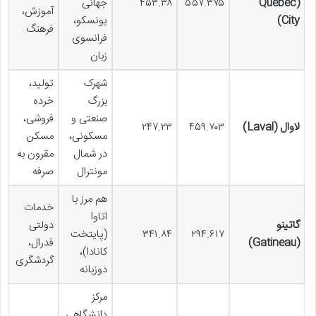
(Québec
۵۵۷.۳۷۵
۴۵۳.۳۸
جهانی
آموزش،
City)
یونسکو،
فرهنگ
فرانسوی
زبان
شهرک
تولید،
بزرگ
خرده
صنعتی و
فروشی،
لاوال (Laval)
۴۵۹.۷۰۳
۲۴۷.۲۳
مسکونی،
مسکن
در شمال
مقرون به
مونترال
صرفه
هم مرز با
خدمات
اتاوا
گاتینو
دولتی
۲۹۴.۶۱۷
۳۴۱.۸۴
(پایتخت
(Gatineau)
فدرال،
کانادا)،
گردشگری
دوزبانه
مرکز
دانشگاهی