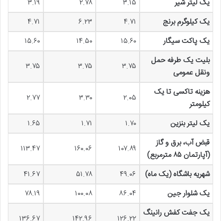
یک لیتر شیر
۳.۱۵
۲.۷۸
۳.۱۹
یک کیلوگرم برنج
۴.۷۱
۶.۲۳
۴.۷۱
یک پاکت سیگار
۱۵.۶۰
۱۴.۵۰
۱۵.۶۰
بلیت یک طرفه حمل
۳.۷۵
۳.۷۵
۳.۷۵
ونقل عمومی
هزینه تاکسی تا یک
۲.۷۷
۳.۳۰
۲.۰۵
کیلومتر
یک لیتر بنزین
۱.۷۰
۱.۷۱
۱.۶۵
قبض آب، برق و گاز
۱۱۳.۴۷
۱۶۰.۰۶
۱۰۷.۸۹
(آپارتمان ۸۵ مترمربع)
شهریه باشگاه (یک ماه)
۴۹.۰۶
۵۱.۷۸
۴۱.۶۷
یک شلوار جین
۸۶.۰۴
۱۰۰.۰۸
۷۸.۱۹
یک جفت کفش رانینگ
۱۳۶.۶۷
۱۴۲.۹۶
۱۲۶.۲۲