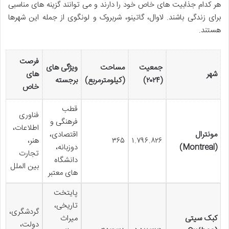
هر کدام جذابیت های خاص خود را دارند و می توانند گزینه های مناسبی
برای زندگی باشند. لاوال، گاتینو، شربروک و لونگوی از جمله این شهرها
هستند.
فرصت
جمعیت
مساحت
ویژگی های
شهر
های
(۲۰۲۴)
(کیلومترمربع)
برجسته
خاص
قطب
فناوری
فرهنگی و
اطلاعات،
مونترال
اقتصادی،
۱.۷۹۶.۸۲۶
۳۶۵
هنر،
(Montreal)
دوزبانه،
تجارت
دانشگاه
بین الملل
های معتبر
پایتخت
تاریخی،
گردشگری،
کبک سیتی
میراث
دولت،