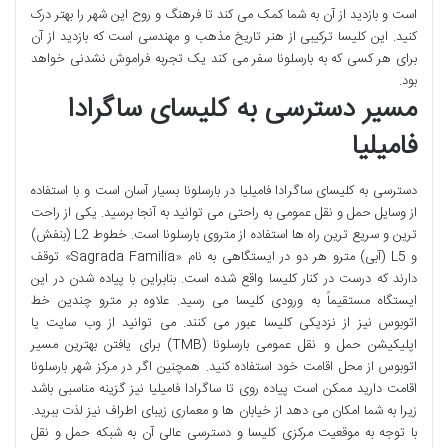
است و بازدید از آن به شما کمک می کند تا فرهنگ و روح این شهر را بهتر درک
کنید. این کلیسا ترکیبی از هنر تاریخ مذهب و مهندسی است که بازدید از آن
برای هر کسی که به بارسلونا سفر می کند یک تجربه فراموش نشدنی خواهد
بود.
مسیر دسترسی به کلیسای ساگرادا
فامیلیا
دسترسی به کلیسای ساگرادا فامیلیا در بارسلونا بسیار آسان است و با استفاده
از وسایل حمل و نقل عمومی به راحتی می توانید به آنجا برسید. یکی از راحت
ترین و سریع ترین راه ها استفاده از متروی بارسلونا است. خطوط L2 (بنفش)
و L5 (آبی) مترو هر دو در ایستگاهی به نام «Sagrada Familia» توقف
دارند که درست در کنار کلیسا واقع شده است. بنابراین با پیاده شدن در این
ایستگاه مستقیماً به ورودی کلیسا می رسید. علاوه بر مترو چندین خط
اتوبوس نیز از نزدیکی کلیسا عبور می کنند. می توانید از وب سایت یا
اپلیکیشن حمل و نقل عمومی بارسلونا (TMB) برای یافتن بهترین مسیر
اتوبوس از محل اقامت خود استفاده کنید. همچنین اگر در مرکز شهر بارسلونا
اقامت دارید ممکن است پیاده روی تا ساگرادا فامیلیا نیز گزینه مناسبی باشد
زیرا به شما امکان می دهد از خیابان ها و معماری زیبای اطراف نیز لذت ببرید.
با توجه به موقعیت مرکزی کلیسا و دسترسی عالی آن به شبکه حمل و نقل