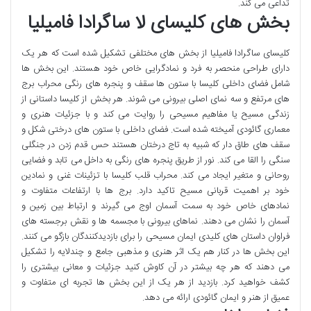
تداعی می کند.
بخش های کلیسای لا ساگرادا فامیلیا
کلیسای ساگرادا فامیلیا از بخش های مختلفی تشکیل شده است که هر یک
دارای طراحی منحصر به فرد و نمادگرایی خاص خود هستند. این بخش ها
شامل فضای داخلی کلیسا با ستون ها سقف و پنجره های رنگی محراب برج
های مرتفع و سه نمای اصلی بیرونی می شوند. هر بخش از کلیسا داستانی از
زندگی مسیح یا مفاهیم مسیحی را روایت می کند و با جزئیات هنری و
معماری گائودی آمیخته شده است. فضای داخلی با ستون های درختی شکل و
سقف های طاق دار که شبیه به تاج درختان هستند حس قدم زدن در جنگلی
سنگی را القا می کند. نور از طریق پنجره های رنگی به داخل می تابد و فضایی
روحانی و متغیر ایجاد می کند. محراب قلب کلیسا با تزئینات غنی و نمادین
خود بر اهمیت قربانی مسیح تاکید دارد. برج ها با ارتفاعات متفاوت و
نمادهای خاص خود به سمت آسمان اوج می گیرند و ارتباط بین زمین و
آسمان را نشان می دهند. نماهای بیرونی با مجسمه ها و نقش برجسته های
فراوان داستان های کلیدی ایمان مسیحی را برای بازدیدکنندگان بازگو می کنند.
این بخش ها در کنار هم یک اثر هنری و مذهبی جامع و چندلایه را تشکیل
می دهند که هر چه بیشتر در آن کاوش کنید جزئیات و معانی بیشتری را
کشف خواهید کرد. بازدید از هر یک از این بخش ها تجربه ای متفاوت و
عمیق از هنر و ایمان گائودی ارائه می دهد.