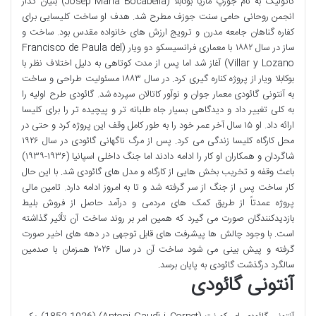
کاتولیک به نام جوزپ ماریا بوکابلا (Josep Maria Bocabella) بنیان گذار
انجمن روحانی حامی سنت جوزف مطرح شد. هدف او ساخت کلیسایی برای
کفاره گناهان جامعه مدرن و ترویج ارزش های خانواده مقدس بود. ساخت و
ساز در سال ۱۸۸۲ با معماری فرانسیسکو دو ویار (Francisco de Paula del
Villar y Lozano) آغاز شد اما پس از مدت کوتاهی به دلیل اختلاف نظر با
بوکابلا ویار از پروژه کناره گیری کرد. در سال ۱۸۸۳ مسئولیت طراحی و ساخت
به آنتونی گائودی معمار جوان و نوآور کاتالان سپرده شد. گائودی طرح اولیه را
به کلی تغییر داد و دیدگاهی بسیار جاه طلبانه تر و پیچیده تر را برای کلیسا
ارائه داد. او ۱۵ سال آخر عمر خود را به طور کامل وقف این پروژه کرد و حتی در
محل کارگاه کلیسا زندگی می کرد. پس از مرگ ناگهانی گائودی در سال ۱۹۲۶
شاگردان و همکاران او کار را ادامه دادند اما جنگ داخلی اسپانیا (۱۹۳۶-۱۹۳۹)
باعث وقفه و تخریب بخش هایی از کارگاه و مدل های گائودی شد. با این حال
کار ساخت پس از جنگ از سر گرفته شد و تا به امروز ادامه دارد. تامین مالی
پروژه عمدتاً از طریق کمک های مردمی و درآمد حاصل از فروش بلیط
بازدیدکنندگان صورت می گیرد که همین امر بر روند ساخت آن تأثیر گذاشته
است. با وجود چالش ها پیشرفت های قابل توجهی در دهه های اخیر صورت
گرفته و پیش بینی می شود ساخت آن در سال ۲۰۲۶ همزمان با صدمین
سالگرد درگذشت گائودی به پایان برسد.
آنتونی گائودی