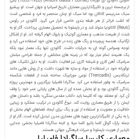
آنتونی گائودی ای کورنت (Antoni Gaudí i Cornet) (1852-1926) یکی
از برجسته ترین و تاثیرگذارترین معماران تاریخ اسپانیا و جهان است. او پیشرو
سبک مدرنیسم کاتالان بود اما سبک او چنان منحصر به فرد و شخصی است
که اغلب فراتر از هر طبقه بندی خاصی قرار می گیرد. گائودی در رئوس
(Reus) کاتالونیا متولد شد و در بارسلونا به تحصیل معماری پرداخت. آثار او به
شدت از طبیعت مذهب و معماری گوتیک و باروک الهام گرفته اند. او از اشکال
ارگانیک هندسه پیچیده و رنگ های زنده در طرح های خود استفاده می کرد و
توجه وسواس گونه ای به جزئیات داشت. گائودی تنها یک معمار نبود بلکه
یک هنرمند تمام عیار بود که در زمینه های مختلفی از جمله طراحی مبلمان
سرامیک آهن کاری و شیشه کاری نیز فعالیت داشت. او به دلیل تکنیک های
نوآورانه خود در استفاده از مواد و سازه ها شهرت داشت و از روش هایی مانند
ترنکادیس (Trencadís) نوعی موزاییک ساخته شده از قطعات شکسته
سرامیک به وفور استفاده می کرد. ساگرادا فامیلیا بزرگترین و مهمترین پروژه
زندگی گائودی بود و او بخش عمده ای از سال های پایانی عمر خود را وقف
آن کرد. او معتقد بود که کلیسا باید «کتاب مقدس سنگی» باشد و داستان های
ایمان را از طریق معماری روایت کند. نبوغ گائودی در ترکیب عملکرد و زیبایی
خلاقیت و معنویت و استفاده از نور و رنگ برای ایجاد فضاهای الهام بخش او
را به یکی از تاثیرگذارترین چهره های معماری مدرن تبدیل کرده است. آثار او از
جمله پارک گوئل کاسا باتیو کاسا میلا و البته ساگرادا فامیلیا بخشی جدایی
ناپذیر از هویت بارسلونا و میراث فرهنگی جهانی هستند.
معماری کلیسا ساگرادا فامیلیا