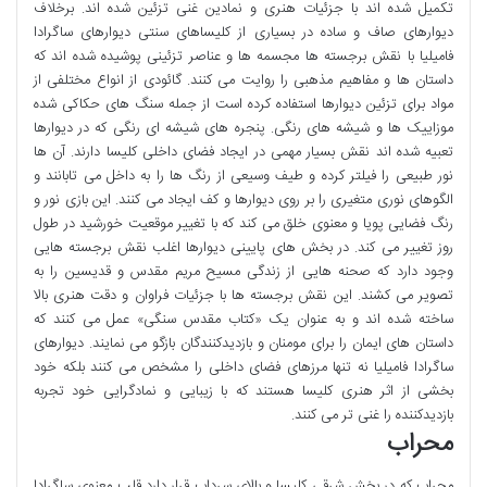
تکمیل شده اند با جزئیات هنری و نمادین غنی تزئین شده اند. برخلاف
دیوارهای صاف و ساده در بسیاری از کلیساهای سنتی دیوارهای ساگرادا
فامیلیا با نقش برجسته ها مجسمه ها و عناصر تزئینی پوشیده شده اند که
داستان ها و مفاهیم مذهبی را روایت می کنند. گائودی از انواع مختلفی از
مواد برای تزئین دیوارها استفاده کرده است از جمله سنگ های حکاکی شده
موزاییک ها و شیشه های رنگی. پنجره های شیشه ای رنگی که در دیوارها
تعبیه شده اند نقش بسیار مهمی در ایجاد فضای داخلی کلیسا دارند. آن ها
نور طبیعی را فیلتر کرده و طیف وسیعی از رنگ ها را به داخل می تابانند و
الگوهای نوری متغیری را بر روی دیوارها و کف ایجاد می کنند. این بازی نور و
رنگ فضایی پویا و معنوی خلق می کند که با تغییر موقعیت خورشید در طول
روز تغییر می کند. در بخش های پایینی دیوارها اغلب نقش برجسته هایی
وجود دارد که صحنه هایی از زندگی مسیح مریم مقدس و قدیسین را به
تصویر می کشند. این نقش برجسته ها با جزئیات فراوان و دقت هنری بالا
ساخته شده اند و به عنوان یک «کتاب مقدس سنگی» عمل می کنند که
داستان های ایمان را برای مومنان و بازدیدکنندگان بازگو می نمایند. دیوارهای
ساگرادا فامیلیا نه تنها مرزهای فضای داخلی را مشخص می کنند بلکه خود
بخشی از اثر هنری کلیسا هستند که با زیبایی و نمادگرایی خود تجربه
بازدیدکننده را غنی تر می کنند.
محراب
محراب که در بخش شرقی کلیسا و بالای سرداب قرار دارد قلب معنوی ساگرادا