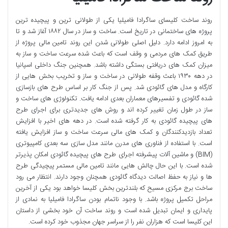
روند ساخت کلیسای ساگرادا فامیلیا یکی از طولانی ترین و پیچیده ترین
پروژه های ساختمانی در تاریخ است. ساخت و ساز در سال ۱۸۸۲ آغاز شد و تا
به امروز ادامه دارد. دلیل اصلی طولانی شدن این روند تامین مالی پروژه از
طریق کمک های مردمی و وقف است که باعث شده سرعت ساخت و ساز به
میزان کمک های دریافتی بستگی داشته باشد. همچنین جنگ داخلی اسپانیا
در دهه ۱۹۳۰ باعث وقفه طولانی در ساخت و ساز و تخریب بخش هایی از
کارگاه و مدل های گائودی شد. پس از جنگ کار بر اساس طرح های بازسازی
شده گائودی و تفسیرهای معماران بعدی ادامه یافت. تکنولوژی های ساخت و
ساز در طول زمان تغییر کرده اند و روش های جدیدتری برای اجرای طرح
های پیچیده گائودی به کار گرفته شده است. در دهه های اخیر با افزایش
تعداد بازدیدکنندگان و کمک های مالی سرعت ساخت و ساز افزایش یافته
است. با استفاده از فناوری های مدرن مانند مدل سازی سه بعدی کامپیوتری
(BIM) و ماشین آلات پیشرفته اجرای طرح های پیچیده گائودی امکان پذیرتر
شده است. با این حال چالش هایی مانند تامین مالی مستمر پیچیدگی طرح
ها و نیاز به حفظ اصالت دیدگاه گائودی همچنان وجود دارند. انتظار می رود
ساخت برج مرکزی مسیح که بلندترین بخش کلیسا خواهد بود یکی از آخرین
مراحل تکمیل پروژه باشد. با وجود ناتمام بودن ساگرادا فامیلیا به نمادی از
پایداری و ایمان تبدیل شده است و روند ساخت آن خود بخشی از داستان
این کلیسا است که هزاران نفر را از سراسر جهان مجذوب خود کرده است.