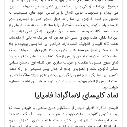
در سمت جنوب کلیسا واقع شده و ورودی اصلی و آینده آن خواهد بود.
موضوع این نما به زندگی پس از مرگ داوری نهایی رسیدن به بهشت و دوزخ
می پردازد و سرنوشت نهایی انسان را بر اساس آموزه های مسیحیت به
تصویر می کشد. گائودی این نما را به عنوان نمای اصلی و مهمترین نمای
کلیسا طراحی کرده بود و قصد داشت آن را با نمادها و صحنه های فراوانی از
جمله هفت گناه کبیره هفت فضیلت مرگ داوری و زندگی ابدی تزئین کند.
این نما دارای هفت ورودی اصلی خواهد بود که هر یک به یکی از مقدسات
هفت گانه کلیسای کاتولیک اشاره دارند. طراحی این نما بسیار پیچیده و جاه
طلبانه است و شامل مجسمه ها و نقش برجسته های فراوانی خواهد بود که
ابعاد مختلف سرنوشت انسان را پس از مرگ نشان می دهند. انتظار می رود
نمای عروج مسیح با عظمت و جزئیات فراوان خود نقطه اوج داستان سرایی
سنگی گائودی باشد و تصویری جامع از جهان بینی مسیحی او ارائه دهد.
تکمیل این نما یکی از چالش برانگیزترین بخش های پروژه ساگرادا فامیلیا
است اما پس از اتمام ورودی اصلی و نمادین ترین بخش این شاهکار معماری
خواهد بود.
نماد کلیسای لاساگرادا فامیلیا
کلیسای ساگرادا فامیلیا سرشار از نمادگرایی عمیق مذهبی و طبیعی است که
توسط آنتونی گائودی با دقت فراوان در هر جزء از طراحی آن گنجانده شده
است. این نمادها نه تنها زیبایی بخش هستند بلکه به عنوان یک زبان بصری
برای انتقال آموزه های مسیحیت و ارتباط انسان با طبیعت و امر الهی عمل