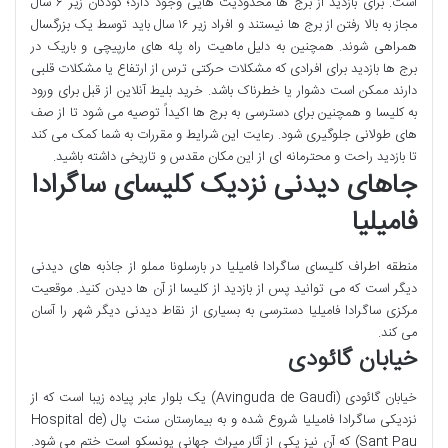
است. برای بازدید از برج ها محدودیت هایی وجود دارد؛ کودکان زیر ۶ سال
مجاز به بالا رفتن از برج ها نیستند و افراد زیر ۱۶ سال باید توسط یک بزرگسال
همراهی شوند. همچنین به دلیل ماهیت راه پله های مارپیچی و باریک در
برج ها بازدید برای افرادی که مشکلات حرکتی ترس از ارتفاع یا مشکلات قلبی
دارند ممکن است دشوار یا خطرناک باشد. خرید بلیط آنلاین از قبل برای ورود
به کلیسا و همچنین برای دسترسی به برج ها اکیداً توصیه می شود تا از صف
های طولانی جلوگیری شود. رعایت این شرایط و مقررات به شما کمک می کند
تا بازدید راحت و محترمانه ای از این مکان مقدس و تاریخی داشته باشید.
جاهای دیدنی نزدیک کلیسای ساگرادا
فامیلیا
منطقه اطراف کلیسای ساگرادا فامیلیا در بارسلونا مملو از جاذبه های دیدنی
دیگر است که می توانید پس از بازدید از کلیسا از آن ها دیدن کنید. موقعیت
مرکزی ساگرادا فامیلیا دسترسی به بسیاری از نقاط دیدنی دیگر شهر را آسان
می کند.
خیابان گائودی
خیابان گائودی (Avinguda de Gaudí) یک بلوار عابر پیاده زیبا است که از
نزدیکی ساگرادا فامیلیا شروع شده و به بیمارستان سنت پال (Hospital de
Sant Pau) که آن نیز یکی از آثار میراث جهانی یونسکو است ختم می شود.