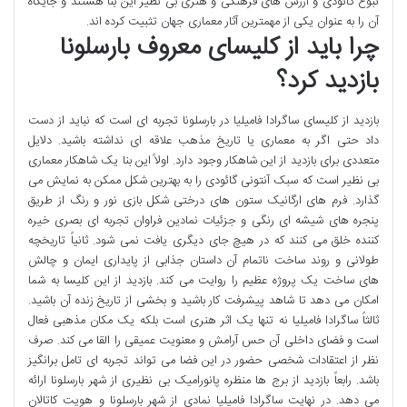
نبوغ گائودی و ارزش های فرهنگی و هنری بی نظیر این بنا هستند و جایگاه
آن را به عنوان یکی از مهمترین آثار معماری جهان تثبیت کرده اند.
چرا باید از کلیسای معروف بارسلونا
بازدید کرد؟
بازدید از کلیسای ساگرادا فامیلیا در بارسلونا تجربه ای است که نباید از دست
داد حتی اگر به معماری یا تاریخ مذهب علاقه ای نداشته باشید. دلایل
متعددی برای بازدید از این شاهکار وجود دارد. اولاً این بنا یک شاهکار معماری
بی نظیر است که سبک آنتونی گائودی را به بهترین شکل ممکن به نمایش می
گذارد. فرم های ارگانیک ستون های درختی شکل بازی نور و رنگ از طریق
پنجره های شیشه ای رنگی و جزئیات نمادین فراوان تجربه ای بصری خیره
کننده خلق می کنند که در هیچ جای دیگری یافت نمی شود. ثانیاً تاریخچه
طولانی و روند ساخت ناتمام آن داستان جذابی از پایداری ایمان و چالش
های ساخت یک پروژه عظیم را روایت می کند. بازدید از این کلیسا به شما
امکان می دهد تا شاهد پیشرفت کار باشید و بخشی از تاریخ زنده آن باشید.
ثالثاً ساگرادا فامیلیا نه تنها یک اثر هنری است بلکه یک مکان مذهبی فعال
است و فضای داخلی آن حس آرامش و معنویت عمیقی را القا می کند. صرف
نظر از اعتقادات شخصی حضور در این فضا می تواند تجربه ای تامل برانگیز
باشد. رابعاً بازدید از برج ها منظره پانورامیک بی نظیری از شهر بارسلونا ارائه
می دهد. در نهایت ساگرادا فامیلیا نمادی از شهر بارسلونا و هویت کاتالان