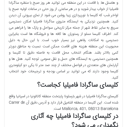
و هاستل ها. با اقامت در این منطقه می توانید هر روز صبح با منظره ساگرادا
فامیلیا از خواب بیدار شوید و در هر ساعتی از روز حتی در ساعات اولیه صبح یا
اواخر شب که کلیسا با نورپردازی زیبا روشن می شود از نمای بیرونی آن دیدن
کنید. همچنین نزدیکی به ایستگاه متروی ساگرادا فامیلیا امکان دسترسی
سریع به سایر نقاط شهر از جمله مرکز تاریخی سواحل و پارک ها را فراهم می
کند. اطراف کلیسا مملو از رستوران ها کافه ها و فروشگاه ها است بنابراین
دسترسی به امکانات رفاهی نیز بسیار خوب است. با این حال به دلیل
محبوبیت این منطقه هزینه های اقامت ممکن است نسبت به مناطق دورتر
کمی بالاتر باشد. هنگام انتخاب محل اقامت به فاصله دقیق تا کلیسا و
همچنین دسترسی به ایستگاه های حمل و نقل عمومی توجه کنید. هتل ها و
آپارتمان های متعددی در فواصل مختلف از چند صد متر تا یکی دو کیلومتری
کلیسا وجود دارند که می توانید بر اساس بودجه و ترجیحات خود انتخاب
کنید.
کلیسای ساگرادا فامیلیا کجاست؟
کلیسای ساگرادا فامیلیا در شهر بارسلونا پایتخت منطقه کاتالونیا در اسپانیا واقع
شده است. این کلیسا در منطقه اشامپل قرار دارد و آدرس دقیق آن Carrer de
Mallorca, 401, 08013 Barcelona است.
در کلیسای ساگرادا فامیلیا چه آثاری
نگهداری می شود؟