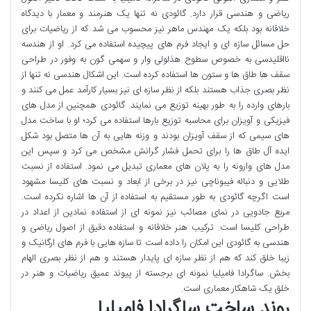
ریاضی و هندسی قرار دارد. گائودی نه تنها یک هنرمند و معمار با دیدگاه
خلاقانه بود بلکه یک مهندس ماهر نیز محسوب می شد که از ریاضیات برای
حل مسائل سازه ای و ایجاد فرم های پیچیده استفاده می کرد. او از هندسه
نااقلیدسی به خصوص سطوح هذلولی وار و سهمی گون به وفور در طراحی
سقف ها طاق ها و ستون ها استفاده کرده است. این اشکال هندسی نه تنها از
نظر بصری جذاب هستند بلکه از نظر سازه ای نیز بسیار کارآمد عمل می کنند و
بارهای وارده را به طور بهینه توزیع می نمایند. گائودی همچنین از مدل های
فیزیکی و آویزان برای محاسبه توزیع بارها استفاده می کرد؛ او با ساخت مدل
های سیمی که از سقف آویزان بودند و وزنه هایی به آن ها متصل بود شکل
ایده آل طاق ها را برای تحمل فشار گرانش مشخص می کرد و سپس این
مدل های وارونه را به پلان های معماری تبدیل می نمود. استفاده از نسبت
طلایی و دنباله فیبوناچی نیز در برخی از ابعاد و نسبت های کلیسا مشهود
است اگرچه گائودی به طور مستقیم به استفاده از آن ها اشاره نکرده است.
مربع جادویی در نمای مصائب نیز نمونه ای از استفاده نمادین از اعداد در
طراحی کلیسا است. ترکیب هنر خلاقانه و استفاده دقیق از اصول ریاضی و
هندسی به گائودی این امکان را داده است تا سازه هایی با فرم های ارگانیک و
زیبا خلق کند که هم از نظر سازه ای پایدار هستند و هم از نظر بصری الهام
بخش. ساگرادا فامیلیا نمونه ای برجسته از پیوند عمیق ریاضیات و هنر در
خلق یک شاهکار معماری است.
روند ساخت ساگرادا فامیلیا