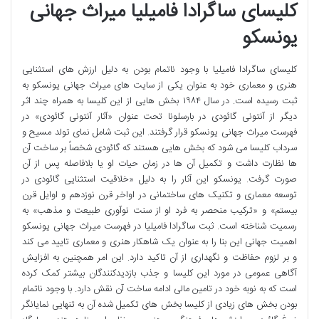
کلیسای ساگرادا فامیلیا میراث جهانی
یونسکو
کلیسای ساگرادا فامیلیا با وجود ناتمام بودن به دلیل ارزش های استثنایی
هنری و معماری خود به عنوان یکی از سایت های میراث جهانی یونسکو به
ثبت رسیده است. در سال ۱۹۸۴ بخش هایی از این کلیسا به همراه چند اثر
دیگر از آنتونی گائودی در بارسلونا تحت عنوان «آثار آنتونی گائودی» در
فهرست میراث جهانی یونسکو قرار گرفتند. این ثبت شامل نمای تولد مسیح و
سرداب کلیسا می شود که بخش هایی هستند که گائودی شخصاً بر ساخت آن
ها نظارت داشت و تکمیل آن ها در زمان حیات او یا بلافاصله پس از آن
صورت گرفت. یونسکو این آثار را به دلیل «خلاقیت استثنایی گائودی در
توسعه معماری و تکنیک های ساختمانی در اواخر قرن نوزدهم و اوایل قرن
بیستم» و «ترکیب منحصر به فرد او از سنت نوآوری طبیعت و مذهب» به
رسمیت شناخته است. ثبت ساگرادا فامیلیا در فهرست میراث جهانی یونسکو
اهمیت جهانی این بنا را به عنوان یک شاهکار هنری و معماری تایید می کند
و بر لزوم حفاظت و نگهداری از آن تاکید دارد. این امر همچنین به افزایش
آگاهی عمومی در مورد این کلیسا و جذب بازدیدکنندگان بیشتر کمک کرده
است که به نوبه خود در تامین مالی ادامه ساخت آن نقش دارد. با وجود ناتمام
بودن بخش های زیادی از کلیسا بخش های تکمیل شده آن به تنهایی نمایانگر