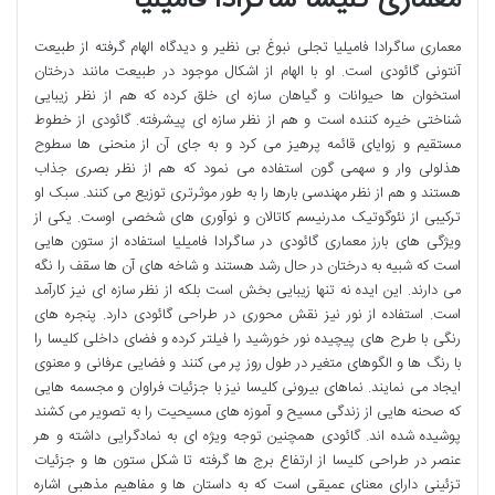
معماری ساگرادا فامیلیا تجلی نبوغ بی نظیر و دیدگاه الهام گرفته از طبیعت
آنتونی گائودی است. او با الهام از اشکال موجود در طبیعت مانند درختان
استخوان ها حیوانات و گیاهان سازه ای خلق کرده که هم از نظر زیبایی
شناختی خیره کننده است و هم از نظر سازه ای پیشرفته. گائودی از خطوط
مستقیم و زوایای قائمه پرهیز می کرد و به جای آن از منحنی ها سطوح
هذلولی وار و سهمی گون استفاده می نمود که هم از نظر بصری جذاب
هستند و هم از نظر مهندسی بارها را به طور موثرتری توزیع می کنند. سبک او
ترکیبی از نئوگوتیک مدرنیسم کاتالان و نوآوری های شخصی اوست. یکی از
ویژگی های بارز معماری گائودی در ساگرادا فامیلیا استفاده از ستون هایی
است که شبیه به درختان در حال رشد هستند و شاخه های آن ها سقف را نگه
می دارند. این ایده نه تنها زیبایی بخش است بلکه از نظر سازه ای نیز کارآمد
است. استفاده از نور نیز نقش محوری در طراحی گائودی دارد. پنجره های
رنگی با طرح های پیچیده نور خورشید را فیلتر کرده و فضای داخلی کلیسا را
با رنگ ها و الگوهای متغیر در طول روز پر می کنند و فضایی عرفانی و معنوی
ایجاد می نمایند. نماهای بیرونی کلیسا نیز با جزئیات فراوان و مجسمه هایی
که صحنه هایی از زندگی مسیح و آموزه های مسیحیت را به تصویر می کشند
پوشیده شده اند. گائودی همچنین توجه ویژه ای به نمادگرایی داشته و هر
عنصر در طراحی کلیسا از ارتفاع برج ها گرفته تا شکل ستون ها و جزئیات
تزئینی دارای معنای عمیقی است که به داستان ها و مفاهیم مذهبی اشاره