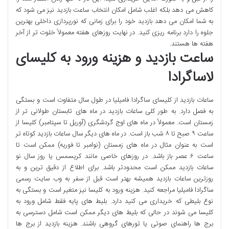
کاهش می دهد بلکه اغلب شامل امکان انتخاب ساعت بازدید نیز می شود که
به شما امکان می دهد بازدید خود را برای زمانی که نورپردازی داخلی بهترین
جلوه را دارد برنامه ریزی کنید. در نهایت روزهای هفته معمولاً خلوت تر از آخر
هفته ها هستند.
ساعت بازدید و هزینه ورود به کلیسای
لاساگرادا
ساعات بازدید از کلیسای ساگرادا فامیلیا در طول سال متفاوت است و بستگی
به فصل دارد. به طور کلی ساعات بازدید در ماه های تابستان طولانی تر از
زمستان است. معمولاً در ماه های اوج گردشگری (آوریل تا سپتامبر) کلیسا از
ساعت ۹ صبح تا ۸ شب باز است. در ماه های دیگر سال ساعات بازدید کوتاه تر
است به عنوان مثال در ماه های زمستان (نوامبر تا فوریه) ممکن است تا
ساعت ۶ عصر باز باشد. در روزهای خاصی مانند کریسمس یا روز سال نو
ساعات بازدید ممکن است محدودتر باشد. برای اطلاع از دقیق ترین و به
روزترین ساعات بازدید همیشه بهتر است قبل از سفر به وب سایت رسمی
ساگرادا فامیلیا مراجعه کنید. هزینه ورود به کلیسا نیز متغیر است و بستگی به
نوع بلیطی که خریداری می کنید دارد. بلیط های پایه فقط شامل ورود به
کلیسا می شوند در حالی که بلیط های دیگر ممکن است شامل دسترسی به
برج ها راهنمای صوتی یا تورهای گروهی باشند. هزینه بازدید از برج ها