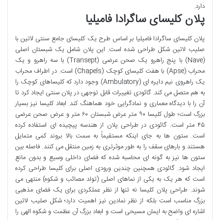
دارد.
پلان کلیسای ساگرادا فامیلیا
پلان کلیسای ساگرادا فامیلیا بر اساس طرح یک کلیسای جامع سنتی لاتین با
صلیب لاتین شکل طراحی شده است. این پلان شامل یک شبستان اصلی
(Nave) با پنج راهرو یک صحن عرضی (Transept) با سه راهرو و یک
محراب (Apse) با هفت کلیسای کوچک (Chapels) است. در اطراف محراب
یک راهروی نیم دایره ای (Ambulatory) وجود دارد که کلیساهای کوچک را
به هم متصل می کند. گائودی تغییرات قابل توجهی در پلان سنتی ایجاد کرد تا
آن را با دیدگاه معماری و نمادگرایی خود هماهنگ کند. ابعاد کلیسا نیز بسیار
بزرگ است؛ طول کلیسا ۹۰ متر عرض شبستان ۶۰ متر و عرض صحن عرضی
۴۵ متر است. گائودی در طراحی پلان از هندسه پیچیده ای استفاده کرده
است. ستون ها به جای اینکه مستقیماً به سمت بالا بروند کمی متمایل
هستند و بارهای سقف را به طور موثرتری به زمین منتقل می کنند. فاصله بین
ستون ها نیز به گونه ای محاسبه شده که فضای داخلی وسیع و بدون مانع
ایجاد شود. گائودی همچنین چندین ورودی اصلی برای کلیسا طراحی کرده
است که هر یک به یکی از نماهای اصلی (تولد مصائب و شکوه) منتهی می
شوند. طراحی پلان کلیسا نه تنها از نظر عملکردی برای یک فضای مذهبی
بزرگ مناسب است بلکه از نظر نمادین نیز اهمیت دارد؛ شکل صلیب لاتین
اشاره ای واضح به ایمان مسیحی است و ابعاد بزرگ آن عظمت و شکوه الهی را