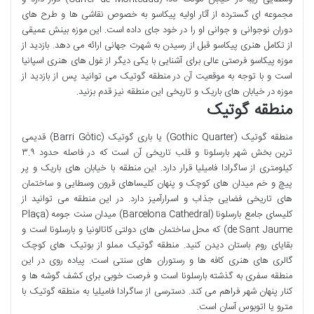
مجموعه ای گسترده از آثار اولیه پیکاسو به خصوص نقاشی ها و طرح های
دوران نوجوانی و جوانی او را در خود جای داده است. این موزه بینش عمیقی
از تکامل هنری پیکاسو قبل از رسیدن به شهرت جهانی ارائه می دهد. بازدید از
موزه پیکاسو فرصتی عالی برای آشنایی با یکی دیگر از غول های هنری اسپانیا
است و با توجه به موقعیت آن در منطقه گوتیک می توانید پس از بازدید از
موزه در خیابان های باریک و تاریخی این منطقه نیز قدم بزنید.
منطقه گوتیک
منطقه گوتیک (Gothic Quarter) یا باری گوتیک (Barri Gòtic) قدیمی
ترین بخش شهر بارسلونا و قلب تاریخی آن است که در فاصله حدود ۳.۹
کیلومتری از ساگرادا فامیلیا قرار دارد. این منطقه با خیابان های باریک و پر
پیچ و خم میدان های کوچک و پنهان کلیساهای قرون وسطایی و ساختمان
های تاریخی فضایی جذاب و اسرارآمیز دارد. در این منطقه می توانید از
کلیسای جامع بارسلونا (Barcelona Cathedral) میدان سنت جومه (Plaça
de Sant Jaume) که محل ساختمان های دولتی کاتالونیا و بارسلونا است و
بقایای روم باستان دیدن کنید. منطقه گوتیک مملو از بوتیک های کوچک
گالری های هنری کافه ها و رستوران های سنتی است. پیاده روی در این
منطقه سفری به گذشته بارسلونا است و فرصت خوبی برای کشف گوشه ها و
کنار پنهان شهر فراهم می کند. دسترسی از ساگرادا فامیلیا به منطقه گوتیک با
مترو یا اتوبوس آسان است.