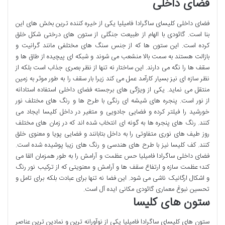
فضای داخلی
فضای داخلی کلیسای ساگرادا فامیلیا یکی از خیره کننده ترین بخش های این
بنا است. گائودی با الهام از طبیعت جنگلی از ستون های درختی شکل خلق
کرده است. این ستون ها که از جنس سنگ های مختلفی مانند گرانیت و
بازالت هستند به سمت بالا منشعب می شوند و شبکه ای پیچیده از طاق ها و
سقف ها را نگه می دارند. این ساختار نه تنها از نظر بصری جذاب است بلکه از
نظر سازه ای نیز بسیار کارآمد عمل می کند زیرا بار سقف را به طور موثر به زمین
منتقل می نماید. یکی از ویژگی های برجسته فضای داخلی استفاده استادانه
از نور است. پنجره های شیشه ای رنگی با طرح ها و رنگ های مختلف نور
خورشید را فیلتر کرده و فضایی جادویی و متغیر در داخل کلیسا ایجاد می
کنند. رنگ های پنجره ها به گونه ای انتخاب شده اند که در زمان های مختلف
روز طیف های نوری متفاوتی را به داخل بتابانند و فضایی پویا و معنوی خلق
کنند. کف کلیسا نیز با طرح های هندسی و رنگ های زیبا پوشیده شده است.
فضای داخلی ساگرادا فامیلیا حس عظمت و آرامش را به طور همزمان القا می
کند؛ عظمت سازه و ارتفاع سقف ها و آرامش و معنویتی که از ترکیب نور رنگ
و اشکال ارگانیک ناشی می شود. این فضا نه تنها برای عبادت بلکه برای تامل و
تحسین نبوغ معماری گائودی مکانی ایده آل است.
ستون های کلیسا
ستون های کلیسای ساگرادا فامیلیا یکی از نوآورانه ترین و نمادین ترین عناصر