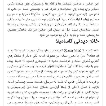
این خیابان با درختان نیمکت ها و کافه ها و رستوران های متعدد مکانی
دلپذیر برای پیاده روی استراحت و صرف غذا یا نوشیدنی است. در حالی که
قدم می زنید می توانید از نمای دور کلیسای ساگرادا فامیلیا و همچنین
معماری زیبای اطراف لذت ببرید. این خیابان فرصت خوبی برای خرید سوغاتی
یا نشستن در یکی از کافه های فضای باز و تماشای زندگی روزمره در بارسلونا
است. بیمارستان سنت پال در انتهای این خیابان نیز یک شاهکار معماری
مدرنیستی است و بازدید از آن نیز توصیه می شود.
خانه دیدنی کاسامیلا
خانه کاسا میلا (Casa Milà) که به دلیل نمای سنگی موج دارش به «لا پدرا»
(La Pedrera) یا معدن سنگ نیز معروف است یکی دیگر از شاهکارهای
آنتونی گائودی است و در فاصله حدود ۱.۶ کیلومتری (حدود ۲۰ دقیقه پیاده
روی یا چند ایستگاه مترو) از ساگرادا فامیلیا قرار دارد. این ساختمان مسکونی
که اکنون به موزه تبدیل شده نمونه ای برجسته از سبک منحصر به فرد گائودی
است. نمای خارجی با بالکن های آهنی شبیه به جلبک دریایی و سقف عجیب
و غریب با دودکش هایی که شبیه به سربازان هستند بسیار چشمگیر است.
بازدید از فضای داخلی از جمله آپارتمان بازسازی شده اتاق زیر شیروانی با
نمایشگاهی از آثار گائودی و پشت بام با مجسمه های دودکش مانند تجربه
ای فراموش نشدنی است. کاسا میلا نیز در فهرست میراث جهانی یونسکو به
ثبت رسیده است و یکی از پربازدیدترین جاذبه های بارسلونا محسوب می