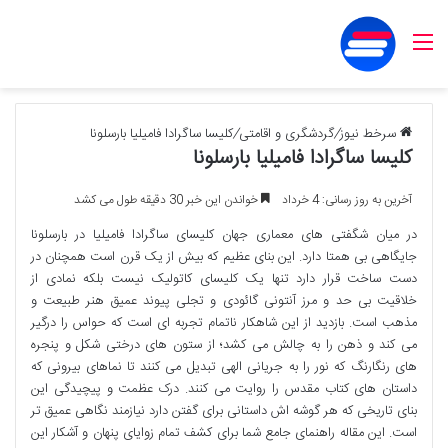
منو
سرخط نیوز
/
گردشگری و اقامتی
/
کلیسا ساگرادا فامیلیا بارسلونا
کلیسا ساگرادا فامیلیا بارسلونا
آخرین به روز رسانی: 4 خرداد
خواندن این خبر 30 دقیقه طول می کشد
در میان شگفتی های معماری جهان کلیسای ساگرادا فامیلیا در بارسلونا
جایگاهی بی همتا دارد. این بنای عظیم که بیش از یک قرن است همچنان در
دست ساخت قرار دارد تنها یک کلیسای کاتولیک نیست بلکه نمادی از
خلاقیت بی حد و مرز آنتونی گائودی و تجلی پیوند عمیق هنر طبیعت و
مذهب است. بازدید از این شاهکار ناتمام تجربه ای است که حواس را درگیر
می کند و ذهن را به چالش می کشد؛ از ستون های درختی شکل و پنجره
های رنگارنگ که نور را به جریانی الهی تبدیل می کنند تا نماهای بیرونی که
داستان های کتاب مقدس را روایت می کنند. درک عظمت و پیچیدگی این
بنای تاریخی که هر گوشه اش داستانی برای گفتن دارد نیازمند نگاهی عمیق تر
است. این مقاله راهنمای جامع شما برای کشف تمام زوایای پنهان و آشکار این