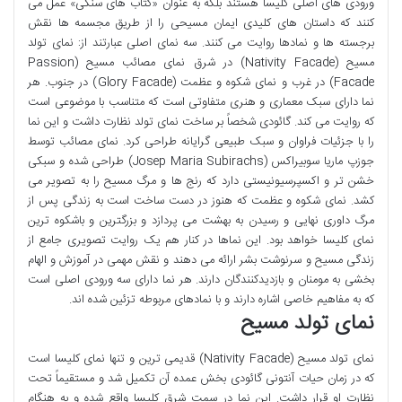
ورودی های اصلی کلیسا هستند بلکه به عنوان «کتاب های سنگی» عمل می
کنند که داستان های کلیدی ایمان مسیحی را از طریق مجسمه ها نقش
برجسته ها و نمادها روایت می کنند. سه نمای اصلی عبارتند از: نمای تولد
مسیح (Nativity Facade) در شرق نمای مصائب مسیح (Passion
Facade) در غرب و نمای شکوه و عظمت (Glory Facade) در جنوب. هر
نما دارای سبک معماری و هنری متفاوتی است که متناسب با موضوعی است
که روایت می کند. گائودی شخصاً بر ساخت نمای تولد نظارت داشت و این نما
را با جزئیات فراوان و سبک طبیعی گرایانه طراحی کرد. نمای مصائب توسط
جوزپ ماریا سوبیراکس (Josep Maria Subirachs) طراحی شده و سبکی
خشن تر و اکسپرسیونیستی دارد که رنج ها و مرگ مسیح را به تصویر می
کشد. نمای شکوه و عظمت که هنوز در دست ساخت است به زندگی پس از
مرگ داوری نهایی و رسیدن به بهشت می پردازد و بزرگترین و باشکوه ترین
نمای کلیسا خواهد بود. این نماها در کنار هم یک روایت تصویری جامع از
زندگی مسیح و سرنوشت بشر ارائه می دهند و نقش مهمی در آموزش و الهام
بخشی به مومنان و بازدیدکنندگان دارند. هر نما دارای سه ورودی اصلی است
که به مفاهیم خاصی اشاره دارند و با نمادهای مربوطه تزئین شده اند.
نمای تولد مسیح
نمای تولد مسیح (Nativity Facade) قدیمی ترین و تنها نمای کلیسا است
که در زمان حیات آنتونی گائودی بخش عمده آن تکمیل شد و مستقیماً تحت
نظارت او قرار داشت. این نما در سمت شرق کلیسا واقع شده و به هنگام