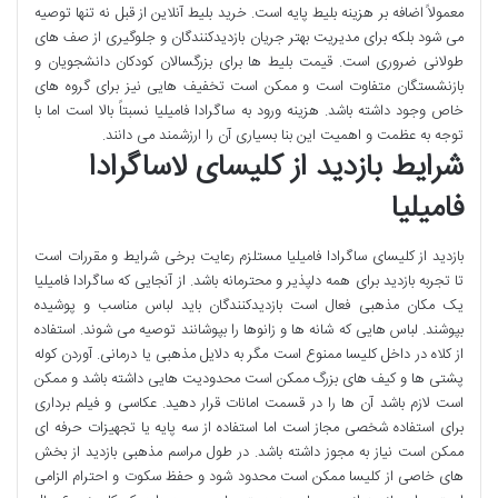
معمولاً اضافه بر هزینه بلیط پایه است. خرید بلیط آنلاین از قبل نه تنها توصیه
می شود بلکه برای مدیریت بهتر جریان بازدیدکنندگان و جلوگیری از صف های
طولانی ضروری است. قیمت بلیط ها برای بزرگسالان کودکان دانشجویان و
بازنشستگان متفاوت است و ممکن است تخفیف هایی نیز برای گروه های
خاص وجود داشته باشد. هزینه ورود به ساگرادا فامیلیا نسبتاً بالا است اما با
توجه به عظمت و اهمیت این بنا بسیاری آن را ارزشمند می دانند.
شرایط بازدید از کلیسای لاساگرادا
فامیلیا
بازدید از کلیسای ساگرادا فامیلیا مستلزم رعایت برخی شرایط و مقررات است
تا تجربه بازدید برای همه دلپذیر و محترمانه باشد. از آنجایی که ساگرادا فامیلیا
یک مکان مذهبی فعال است بازدیدکنندگان باید لباس مناسب و پوشیده
بپوشند. لباس هایی که شانه ها و زانوها را بپوشانند توصیه می شوند. استفاده
از کلاه در داخل کلیسا ممنوع است مگر به دلایل مذهبی یا درمانی. آوردن کوله
پشتی ها و کیف های بزرگ ممکن است محدودیت هایی داشته باشد و ممکن
است لازم باشد آن ها را در قسمت امانات قرار دهید. عکاسی و فیلم برداری
برای استفاده شخصی مجاز است اما استفاده از سه پایه یا تجهیزات حرفه ای
ممکن است نیاز به مجوز داشته باشد. در طول مراسم مذهبی بازدید از بخش
های خاصی از کلیسا ممکن است محدود شود و حفظ سکوت و احترام الزامی