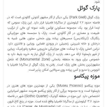
شود.
پارک گوئل
پارک گوئل (Park Güell) یکی دیگر از آثار مشهور آنتونی گائودی است که در
فاصله حدود ۲.۲ کیلومتری از ساگرادا فامیلیا قرار دارد. این پارک عمومی که
ابتدا قرار بود یک مجموعه مسکونی لوکس باشد نمونه ای عالی از ترکیب
طبیعت و معماری در آثار گائودی است. پارک با مجسمه های موزاییکی
رنگارنگ (ترنکادیس) مسیرهای پیاده روی منحنی ستون هایی شبیه به
درختان و خانه شیرینی زنجبیلی در ورودی فضایی رویایی و فانتزی دارد.
تراس اصلی پارک با نیمکت های موزاییکی مارپیچی منظره پانورامیک زیبایی
از شهر بارسلونا ارائه می دهد. بازدید از پارک گوئل نیاز به خرید بلیط دارد به
خصوص برای ورود به منطقه یادمانی (Monumental Zone) که شامل
مشهورترین بخش های پارک است. رفتن به پارک گوئل از ساگرادا فامیلیا با
اتوبوس یا مترو و کمی پیاده روی سربالایی امکان پذیر است.
موزه پیکاسو
موزه پیکاسو (Museu Picasso) یکی از مهمترین موزه های هنری در
بارسلونا است و به مجموعه بزرگی از آثار پابلو پیکاسو هنرمند مشهور اسپانیایی
اختصاص دارد. این موزه در منطقه گوتیک (Gothic Quarter) شهر در فاصله
حدود ۳.۶ کیلومتری از ساگرادا فامیلیا واقع شده است. موزه در پنج کاخ قرون
وسطایی زیبا در خیابان مونت کادا (Carrer de Montcada) قرار دارد و