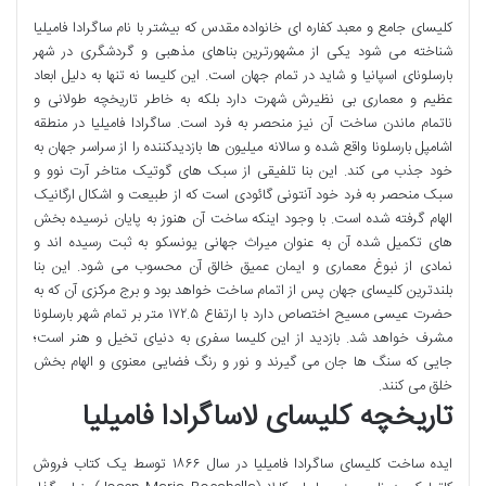
کلیسای جامع و معبد کفاره ای خانواده مقدس که بیشتر با نام ساگرادا فامیلیا
شناخته می شود یکی از مشهورترین بناهای مذهبی و گردشگری در شهر
بارسلونای اسپانیا و شاید در تمام جهان است. این کلیسا نه تنها به دلیل ابعاد
عظیم و معماری بی نظیرش شهرت دارد بلکه به خاطر تاریخچه طولانی و
ناتمام ماندن ساخت آن نیز منحصر به فرد است. ساگرادا فامیلیا در منطقه
اشامپل بارسلونا واقع شده و سالانه میلیون ها بازدیدکننده را از سراسر جهان به
خود جذب می کند. این بنا تلفیقی از سبک های گوتیک متاخر آرت نوو و
سبک منحصر به فرد خود آنتونی گائودی است که از طبیعت و اشکال ارگانیک
الهام گرفته شده است. با وجود اینکه ساخت آن هنوز به پایان نرسیده بخش
های تکمیل شده آن به عنوان میراث جهانی یونسکو به ثبت رسیده اند و
نمادی از نبوغ معماری و ایمان عمیق خالق آن محسوب می شود. این بنا
بلندترین کلیسای جهان پس از اتمام ساخت خواهد بود و برج مرکزی آن که به
حضرت عیسی مسیح اختصاص دارد با ارتفاع ۱۷۲.۵ متر بر تمام شهر بارسلونا
مشرف خواهد شد. بازدید از این کلیسا سفری به دنیای تخیل و هنر است؛
جایی که سنگ ها جان می گیرند و نور و رنگ فضایی معنوی و الهام بخش
خلق می کنند.
تاریخچه کلیسای لاساگرادا فامیلیا
ایده ساخت کلیسای ساگرادا فامیلیا در سال ۱۸۶۶ توسط یک کتاب فروش