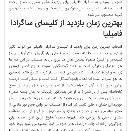
عمومی رسیدن به ساگرادا فامیلیا برای بازدیدکنندگان بسیار ساده و راحت
است. استفاده از مترو به دلیل جلوگیری از ترافیک و سرعت بالا معمولاً بهترین
گزینه محسوب می شود.
بهترین زمان بازدید از کلیسای ساگرادا
فامیلیا
انتخاب بهترین زمان برای بازدید از کلیسای ساگرادا فامیلیا می تواند تاثیر
زیادی بر تجربه شما داشته باشد. از نظر فصلی بهار (آوریل تا ژوئن) و پاییز
(سپتامبر و اکتبر) معمولاً بهترین زمان ها برای بازدید هستند. در این ماه ها
هوا معتدل و دلپذیر است و تعداد گردشگران نسبت به اوج فصل تابستان
(ژوئیه و اوت) کمتر است. تابستان می تواند بسیار گرم و شلوغ باشد. زمستان
ها هوا سردتر است اما تعداد بازدیدکنندگان کمتر است و ممکن است فرصت
بهتری برای بازدید آرام تر فراهم شود. از نظر زمانی در طول روز اوایل صبح
(بلافاصله پس از باز شدن) یا اواخر بعدازظهر (نزدیک به زمان بسته شدن)
معمولاً زمان های خلوت تری برای بازدید هستند. این زمان ها همچنین از نظر
نورپردازی فضای داخلی کلیسا نیز ایده آل هستند؛ در اوایل صبح نور طلایی از
نمای تولد می تابد و در اواخر بعدازظهر نور نارنجی و قرمز از نمای مصائب
فضای داخلی را پر می کند. ظهرها معمولاً شلوغ ترین زمان است. برای
جلوگیری از اتلاف وقت در صف های طولانی قویاً توصیه می شود بلیط خود
را از قبل و به صورت آنلاین خریداری کنید. این کار نه تنها زمان انتظار شما را