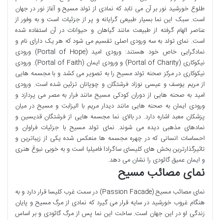
طلوع خورشید نور بر آن می تابد که نمادی از تولد مسیح و آغاز نور در جهان
است. سبک این نما بسیار طبیعی گرایانه و پر از جزئیات است و به وفور از
عناصر الهام گرفته از طبیعت مانند گیاهان و حیوانات در آن استفاده شده
است. نمای تولد به سه ورودی اصلی تقسیم می شود که هر یک دارای نام و
نمادگرایی خاص خود هستند: ورودی امید (Portal of Hope) ورودی
نیکوکاری (Portal of Charity) و ورودی ایمان (Portal of Faith). ورودی
نیکوکاری در مرکز صحنه تولد مسیح را به تصویر می کشد و با مجسمه هایی
از مریم یوسف و عیسی نوزاد فرشتگان و چوپانان تزئین شده است. ورودی
امید به صحنه هایی از دوران کودکی مسیح مانند فرار به مصر می پردازد و
ورودی ایمان به صحنه هایی مانند دیدار مریم با الیزابت و مسیح در میان
پزشکان معبد اشاره دارد. در بالای نما مجسمه هایی از فرشتگان قدیسین و
نمادهای مذهبی دیده می شوند. نمای تولد مسیح با جزئیات فراوان و
احساسات انسانی که در چهره مجسمه ها منعکس شده یکی از زیباترین و
تاثیرگذارترین بخش های کلیسای ساگرادا فامیلیا است و به خوبی نبوغ هنری
و ایمان عمیق گائودی را نشان می دهد.
نمای مصائب مسیح
نمای مصائب مسیح (Passion Facade) در سمت غرب کلیسا قرار دارد و به
هنگام غروب خورشید در سایه قرار می گیرد که نمادی از مرگ مسیح و پایان
زندگی او در این جهان است. ساخت این نما پس از مرگ گائودی و بر اساس