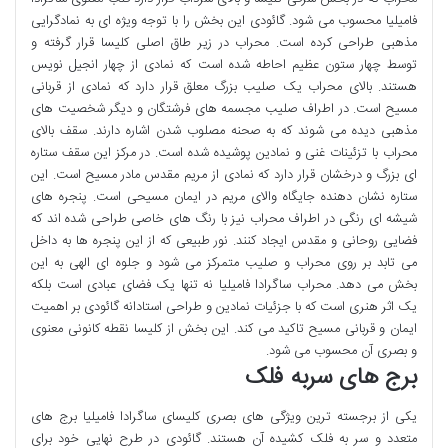
فامیلیا محسوب می شود. گائودی این بخش را با توجه ویژه ای به نمادگرایی
مذهبی طراحی کرده است. محراب در زیر طاق اصلی کلیسا قرار گرفته و
توسط چهار ستون عظیم احاطه شده است که نمادی از چهار انجیل نویس
هستند. بالای محراب یک صلیب بزرگ معلق قرار دارد که نمادی از قربانی
مسیح است. در اطراف صلیب مجسمه های فرشتگان و دیگر شخصیت های
مذهبی دیده می شوند که به صحنه مصلوب شدن اشاره دارند. سقف بالای
محراب با تزئینات غنی و نمادین پوشیده شده است. در مرکز این سقف ستاره
ای بزرگ و درخشان قرار دارد که نمادی از مریم مقدس مادر مسیح است. این
ستاره نشان دهنده جایگاه والای مریم در ایمان مسیحی است. پنجره های
شیشه ای رنگی در اطراف محراب نیز با رنگ های خاصی طراحی شده اند که
فضایی روحانی و مقدس ایجاد کنند. نور طبیعی که از این پنجره ها به داخل
می تابد بر روی محراب و صلیب متمرکز می شود و جلوه ای الهی به این
بخش می دهد. محراب ساگرادا فامیلیا نه تنها یک فضای عبادی است بلکه
یک اثر هنری است که با جزئیات نمادین و طراحی استادانه گائودی بر اهمیت
ایمان و قربانی مسیح تاکید می کند. این بخش از کلیسا نقطه کانونی معنوی
و بصری آن محسوب می شود.
برج های سربه فلک
یکی از برجسته ترین ویژگی های بصری کلیسای ساگرادا فامیلیا برج های
متعدد و سر به فلک کشیده آن هستند. گائودی در طرح نهایی خود برای