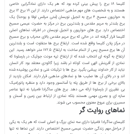
کلیسا ۱۸ برج را پیش بینی کرده بود که هر یک دارای نمادگرایی خاصی
هستند و به شخصیت های مهم مذهبی اختصاص دارند. از این ۱۸ برج ۱۲ برج
به حواریون مسیح ۴ برج به انجیل نویسان (متی مرقس لوقا و یوحنا) یک
برج بلندتر به مریم مقدس و بلندترین برج در مرکز به حضرت عیسی مسیح
اختصاص دارد. برج های حواریون و انجیل نویسان در اطراف نماهای اصلی
کلیسا قرار گرفته اند در حالی که برج مریم مقدس بالای محراب و برج مسیح
در مرکز پلان کلیسا واقع شده است. ارتفاع برج ها متفاوت است و بلندترین
آن ها برج مسیح پس از اتمام ساخت به ارتفاع ۱۷۲.۵ متر خواهد رسید. این
ارتفاع به گونه ای انتخاب شده که از ارتفاع تپه مونت جوئیک در بارسلونا که
نمادی از آفرینش الهی است کوتاه تر باشد زیرا گائودی معتقد بود کار انسان
نباید از کار خداوند پیشی بگیرد. برج ها با تزئینات غنی و نمادین پوشیده شده
اند و در بالای آن ها صلیب ها و نمادهای مذهبی قرار دارند. امکان بازدید از
بالای برخی از برج ها از طریق پله یا آسانسور وجود دارد و منظره پانورامیک
بی نظیری از بارسلونا ارائه می دهد. برج های ساگرادا فامیلیا نه تنها عناصر
سازه ای و بصری مهمی هستند بلکه نمادی از ارتباط بین زمین و آسمان و
مسیری برای عروج معنوی محسوب می شوند.
نماهای روایت گر
کلیسای ساگرادا فامیلیا دارای سه نمای بزرگ و اصلی است که هر یک به یکی
از مراحل مهم زندگی حضرت عیسی مسیح اختصاص دارند. این نماها نه تنها