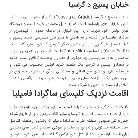
خیابان پسیج د گراسیا
خیابان پسیج د گراسیا (Passeig de Gràcia) یکی از مشهورترین و شیک
ترین خیابان های بارسلونا است که به دلیل معماری خیره کننده و فروشگاه
های لوکس خود شهرت دارد. این خیابان در فاصله حدود ۳ کیلومتری از
ساگرادا فامیلیا قرار گرفته و به راحتی با مترو قابل دسترسی است. پسیج د
گراسیا محل قرارگیری دو اثر مشهور دیگر آنتونی گائودی یعنی کاسا باتیو
(Casa Batlló) و کاسا میلا (Casa Milà) است. این خیابان همچنین میزبان
ساختمان های مدرنیستی زیبا دیگری از معماران برجسته کاتالان است. علاوه
بر معماری پسیج د گراسیا یک مقصد خرید لوکس محسوب می شود و
فروشگاه های برندهای بین المللی و اسپانیایی در آن قرار دارند. قدم زدن در
این خیابان ترکیبی از لذت های بصری و فرصت های خرید را ارائه می دهد و
نمادی از بارسلونای مدرن و شیک است.
اقامت نزدیک کلیسای ساگرادا فامیلیا
اقامت در نزدیکی کلیسای ساگرادا فامیلیا مزایای زیادی برای بازدیدکنندگان
دارد از جمله دسترسی آسان به کلیسا و سایر نقاط دیدنی شهر از طریق شبکه
حمل و نقل عمومی. منطقه اطراف ساگرادا فامیلیا که بخشی از منطقه اشامپل
است منطقه مسکونی و تجاری پر جنب و جوشی است و گزینه های متنوعی
برای اقامت ارائه می دهد از هتل های لوکس گرفته تا آپارتمان های اجاره ای