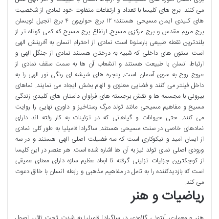
می کنند. برج های کلیسا با تعداد و ارتفاعات متفاوت خود نمادی از شخصیت
های کلیدی ایمان مسیحی هستند؛ ۱۲ برج حواریون ۴ برج انجیل نویسان
برج مریم مقدس و برج مرکزی مسیح. ارتفاع برج مسیح که کمی کوتاه تر از
بلندترین نقطه طبیعی بارسلونا است نمادی از احترام انسان به آفرینش الهی
است. ستون های داخلی که شبیه به درختان هستند نمادی از جنگل الهی و
ارتباط انسان با طبیعت هستند و انشعاب آن ها به سمت سقف نمادی از
عروج روح به سوی آسمان است. پنجره های شیشه ای رنگی نور الهی را به
داخل فیلتر می کنند و فضایی معنوی و الهام بخش ایجاد می نمایند. نماهای
بیرونی با مجسمه ها و نقش برجسته های فراوان داستان های کلیدی زندگی
مسیح و مفاهیم مسیحی مانند تولد مرگ رستاخیز و داوری نهایی را روایت
می کنند. حتی حیوانات و گیاهانی که در تزئینات به کار رفته اند دارای
نمادهای خاصی در سنت مسیحی هستند. ساگرادا فامیلیا به طور کلی نمادی
از ایمان امید و نیکوکاری است که سه فضیلت اصلی الهی هستند و در سه
ورودی اصلی نمای تولد نیز به آن ها اشاره شده است. هر عنصر در این کلیسا
از کوچکترین جزئیات تزئینی گرفته تا ابعاد عظیم سازه دارای معنای عمیقی
است که بازدیدکننده را به تامل در مفاهیم مذهبی و رابطه انسان با خالق دعوت
می کند.
ریاضیات و هنر
هنر و معماری آنتونی گائودی در ساگرادا فامیلیا به شدت تحت تاثیر اصول