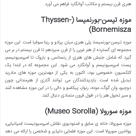
هنری قرن بیستم و مکاتب آوانگارد فراهم می آورد.
موزه تیسن-بورنمیسا (Thyssen-
Bornemisza)
موزه تیسن-بورنمیسا، پلی هنری میان پرادو و رینا سوفیا است. این موزه
مجموعه ای گسترده از هنر غربی را از قرن سیزدهم تا قرن بیستم در بر می
گیرد که شامل جنبش های هنری از رنسانس و باروک تا امپرسیونیسم،
پست امپرسیونیسم و آوانگارد می شود. این مجموعه که در ابتدا یک
کلکسیون خصوصی بود، اکنون به یکی از مهمترین موزه های مادرید
تبدیل شده است. بازدیدکنندگان می توانند آثاری از هنرمندانی چون
دوچیو، وان گوگ، مونه، رنوار، پیکاسو و دالی را در این موزه مشاهده کنند
و سیر تحول هنر را در طول قرون متمادی دنبال کنند.
موزه سورولا (Museo Sorolla)
موزه سورولا، خانه ی سابق و استودیوی نقاش امپرسیونیست اسپانیایی،
یواخین سورولا است. این موزه فضایی دلپذیر و شخصی را ارائه می دهد