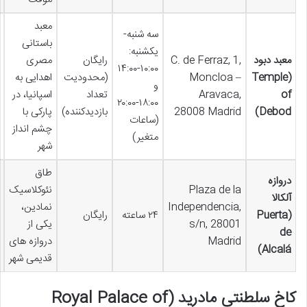
معبد
سه شنبه-
باستانی
یکشنبه:
معبد دبود
C. de Ferraz, 1,
رایگان
مصری
۱۰:۰۰-۱۴:۰۰
(Temple
Moncloa –
(محدودیت
اهدایی به
و
of
Aravaca,
تعداد
اسپانیا، در
۱۸:۰۰-۲۰:۰۰
Debod)
28008 Madrid
بازدیدکننده)
پارکی با
(ساعات
چشم انداز
متغیر)
شهر
طاق
دروازه
Plaza de la
نئوکلاسیک
آلکالا
Independencia,
نمادین،
(Puerta
۲۴ ساعته
رایگان
s/n, 28001
یکی از
de
Madrid
دروازه های
Alcalá)
قدیمی شهر
کاخ سلطنتی مادرید (Royal Palace of