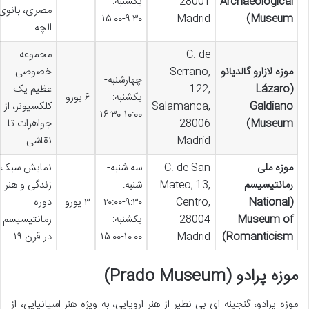
Archaeological
28001
یکشنبه:
مصری، بانوی
۹:۳۰-۱۵:۰۰
Madrid
Museum)
الچه
C. de
مجموعه
موزه لازارو گالدیانو
Serrano,
خصوصی
چهارشنبه-
(Lázaro
122,
عظیم یک
یکشنبه:
۶ یورو
Galdiano
Salamanca,
کلکسیونر، از
۱۰:۰۰-۱۶:۳۰
Museum)
28006
جواهرات تا
Madrid
نقاشی
موزه ملی
C. de San
سه شنبه-
نمایش سبک
رمانتیسیسم
Mateo, 13,
شنبه:
زندگی و هنر
(National
Centro,
۹:۳۰-۲۰:۰۰
۳ یورو
دوره
Museum of
28004
یکشنبه:
رمانتیسیسم
Romanticism)
Madrid
۱۰:۰۰-۱۵:۰۰
در قرن ۱۹
موزه پرادو (Prado Museum)
موزه پرادو، گنجینه ای بی نظیر از هنر اروپایی، به ویژه هنر اسپانیایی، از