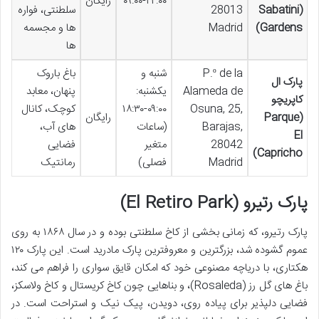
۰۹:۰۰-۲۲:۰۰
رایگان
(Sabatini
28013
سلطنتی، فواره
Gardens)
Madrid
ها و مجسمه
ها
P.º de la
شنبه و
باغ باروک
پارک ال
Alameda de
یکشنبه:
پنهان، معابد
کاپریچو
Osuna, 25,
۰۹:۰۰-۱۸:۳۰
کوچک، کانال
(Parque
رایگان
Barajas,
(ساعات
های آب،
El
28042
متغیر
فضایی
Capricho)
Madrid
فصلی)
رمانتیک
پارک رتیرو (El Retiro Park)
پارک رتیرو، که زمانی بخشی از کاخ سلطنتی بوده و در سال ۱۸۶۸ به روی
عموم گشوده شد، بزرگترین و معروفترین پارک مادرید است. این پارک ۱۲۰
هکتاری، با دریاچه مصنوعی خود که امکان قایق سواری را فراهم می کند،
باغ های گل رز (Rosaleda)، و بناهایی چون کاخ کریستال و کاخ ولاسکز،
فضایی دلپذیر برای پیاده روی، دویدن، پیک نیک و استراحت است. در