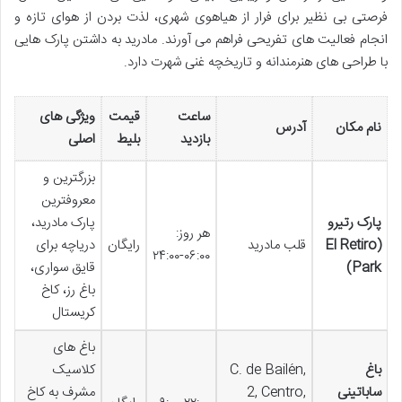
فرصتی بی نظیر برای فرار از هیاهوی شهری، لذت بردن از هوای تازه و
انجام فعالیت های تفریحی فراهم می آورند. مادرید به داشتن پارک هایی
با طراحی های هنرمندانه و تاریخچه غنی شهرت دارد.
ساعت
قیمت
ویژگی های
نام مکان
آدرس
بازدید
بلیط
اصلی
بزرگترین و
معروفترین
پارک رتیرو
پارک مادرید،
هر روز:
(El Retiro
قلب مادرید
رایگان
دریاچه برای
۰۶:۰۰-۲۴:۰۰
Park)
قایق سواری،
باغ رز، کاخ
کریستال
باغ های
باغ
C. de Bailén,
کلاسیک
ساباتینی
2, Centro,
مشرف به کاخ