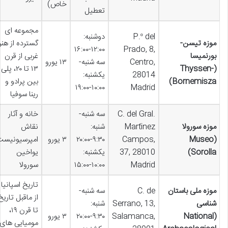
خاص)
تعطیل
مجموعه ای
P.º del
دوشنبه:
موزه تیسن-
گسترده از هنر
۱۲:۰۰-۱۶:۰۰
Prado, 8,
بورنمیسا
غربی از قرن
Centro,
سه شنبه-
۱۳ یورو
(Thyssen-
۱۳ تا ۲۰، پلی
28014
یکشنبه:
Bornemisza)
بین پرادو و
۱۰:۰۰-۱۹:۰۰
Madrid
رینا سوفیا
C. del Gral.
سه شنبه-
خانه و آثار
موزه سورولا
Martínez
شنبه:
نقاش
(Museo
Campos,
۹:۳۰-۲۰:۰۰
۳ یورو
امپرسیونیست
Sorolla)
37, 28010
یکشنبه:
یواخین
Madrid
۱۰:۰۰-۱۵:۰۰
سورولا
تاریخ اسپانیا
موزه ملی باستان
C. de
سه شنبه-
از ماقبل تاریخ
شناسی
Serrano, 13,
شنبه:
تا قرن ۱۹،
(National
Salamanca,
۹:۳۰-۲۰:۰۰
۳ یورو
مومیایی های