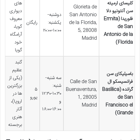
کلیسای ارمیته
های
Glorieta de
سن آنتونیو دلا
دیواری
San Antonio
دوشنبه-
فلوریدا (Ermita
معروف
de la Florida,
یکشنبه:
رایگان
de San
گویا،
۱۰:۰۰-۲۰:۰۰
5, 28008
Antonio de la
آرامگاه
Madrid
Florida)
خود
گویا
گنبد
عظیم
باسیلیکای سن
سه شنبه-
(یکی از
فرانسیسکو ال
Calle de San
شنبه:
بزرگترین
گرانده (Basílica
Buenaventura,
۵
۱۰:۳۰-۱۲:۳۰
ها در
de San
1, 28005
یورو
و
اروپا)،
Madrid
Francisco el
۱۶:۰۰-۱۸:۰۰
آثار
Grande)
هنری
برجسته