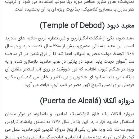
نمایشگاه های هنری معاصر موزه رینا سوفیا استفاده می شود و ترکیب
هنر مدرن با معماری کلاسیک، جذابیت ویژه ای به آن بخشیده است.
معبد دبود (Temple of Debod)
معبد دبود، یکی از شگفت انگیزترین و غیرمنتظره ترین جاذبه های مادرید
است. این معبد باستانی مصری، بیش از ۲۲۰۰ سال قدمت دارد و در سال
۱۹۶۸ توسط دولت مصر به اسپانیا اهدا شد تا از غرق شدن در اثر ساخت
سد آسوان نجات یابد. معبد در پارکی در غرب مادرید بازسازی شده و به
ویژه در هنگام غروب آفتاب، که نور خورشید بر روی آب استخر مقابل آن
بازتاب می یابد، منظره ای جادویی و بی نظیر را خلق می کند. این مکان،
فرصتی برای لمس تاریخ کهن مصر در قلب اروپا فراهم می آورد.
دروازه آلکالا (Puerta de Alcalá)
دروازه آلکالا، یک طاق نئوکلاسیک نمادین و باشکوه، در مرکز میدان
استقلال مادرید قرار دارد. این بنا در سال ۱۷۷۸ به دستور پادشاه کارلوس
سوم ساخته شد و به عنوان یکی از پنج دروازه قدیمی شهر مادرید عمل می
کرد. طراحی آن به عهده معمار ایتالیایی، فرانچسکو ساباتینی بوده و با پنج