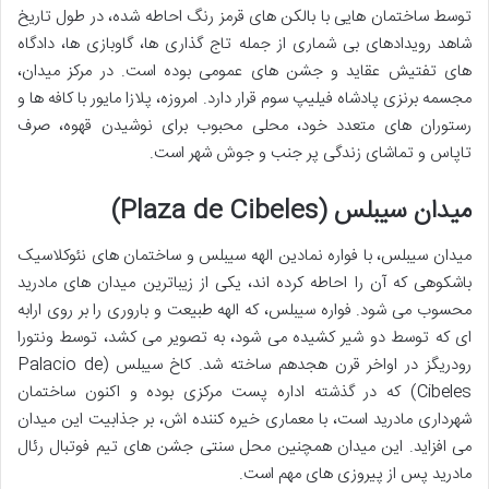
توسط ساختمان هایی با بالکن های قرمز رنگ احاطه شده، در طول تاریخ
شاهد رویدادهای بی شماری از جمله تاج گذاری ها، گاوبازی ها، دادگاه
های تفتیش عقاید و جشن های عمومی بوده است. در مرکز میدان،
مجسمه برنزی پادشاه فیلیپ سوم قرار دارد. امروزه، پلازا مایور با کافه ها و
رستوران های متعدد خود، محلی محبوب برای نوشیدن قهوه، صرف
تاپاس و تماشای زندگی پر جنب و جوش شهر است.
میدان سیبلس (Plaza de Cibeles)
میدان سیبلس، با فواره نمادین الهه سیبلس و ساختمان های نئوکلاسیک
باشکوهی که آن را احاطه کرده اند، یکی از زیباترین میدان های مادرید
محسوب می شود. فواره سیبلس، که الهه طبیعت و باروری را بر روی ارابه
ای که توسط دو شیر کشیده می شود، به تصویر می کشد، توسط ونتورا
رودریگز در اواخر قرن هجدهم ساخته شد. کاخ سیبلس (Palacio de
Cibeles) که در گذشته اداره پست مرکزی بوده و اکنون ساختمان
شهرداری مادرید است، با معماری خیره کننده اش، بر جذابیت این میدان
می افزاید. این میدان همچنین محل سنتی جشن های تیم فوتبال رئال
مادرید پس از پیروزی های مهم است.