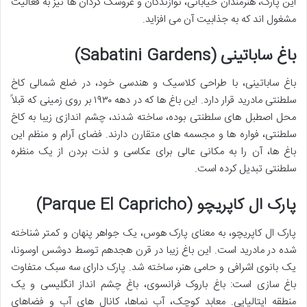
این پارک، هنرمندان خیابانی، نوازندگان و عروسک گردان ها نیز به فعالیت
مشغول اند که به جذابیت آن می افزاید.
باغ ساباتینی (Sabatini Gardens)
باغ ساباتینی، با طراحی کلاسیک و هندسی خود، در ضلع شمالی کاخ
سلطنتی مادرید قرار دارد. این باغ ها که در دهه ۱۹۳۰ بر روی زمینی که قبلاً
محل اصطبل های سلطنتی بوده، ساخته شدند، چشم اندازی زیبا به کاخ
سلطنتی، فواره ها و مجسمه های متقارن دارند. فضای آرام و منظم این
باغ ها، آن را به مکانی عالی برای عکاسی و لذت بردن از یک منظره
سلطنتی تبدیل کرده است.
پارک ال کاپریچو (Parque El Capricho)
پارک ال کاپریچو، به معنای پارک هوس، یک جواهر پنهان و کمتر شناخته
شده در مادرید است. این باغ زیبا در قرن هجدهم توسط دوشس اوسونا،
یک بانوی اشرافی و حامی هنر، ساخته شد. پارک دارای سه سبک متفاوت
باغ سازی است: باغ باروک فرانسوی، باغ چشم انداز انگلیسی و یک
منطقه ایتالیایی. معابد کوچک، آب نماها، کانال های آب و فضاهای