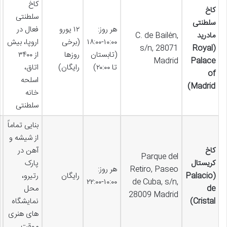
کاخ
کاخ
سلطنتی
سلطنتی
هر روز:
۱۲ یورو
فعال در
مادرید
C. de Bailén,
۱۰:۰۰-۱۸:۰۰
(برخی
اروپا، بیش
s/n, 28071
(Royal
(تابستان
روزها
از ۳۴۰۰
Madrid
Palace
تا ۲۰:۰۰)
رایگان)
اتاق،
of
اسلحه
Madrid)
خانه
سلطنتی
بنایی تماماً
از شیشه و
کاخ
آهن در
Parque del
کریستال
پارک
Retiro, Paseo
هر روز:
(Palacio
رایگان
رتیرو،
۱۰:۰۰-۲۲:۰۰
de Cuba, s/n,
de
محل
28009 Madrid
Cristal)
نمایشگاه
های هنری
موقت