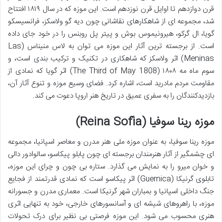
قرن دوازدهم تا اوایل قرن نوزدهم است. این موزه که در سال ۱۸۱۹ افتتاح
شد، مجموعه ای از شاهکارهای نقاشانی چون دیه گو ولاسکز، فرانسیسکو
گویا، ال گرکو، هیرونیموس بوش و پیتر پل روبنس را در خود جای داده
است. از برجسته ترین آثار این موزه می توان به لاس منیناس (Las
Meninas) اثر ولاسکز که شاهکاری در تکنیک و ترکیب بندی است، و
سوم ماه مه ۱۸۰۸ (The Third of May 1808) اثر گویا که نمادی از
مقاومت مردم مادرید است، اشاره کرد. فضای وسیع موزه و تنوع آثار آن،
بازدیدکنندگان را به سفری عمیق در تاریخ هنر اروپا دعوت می کند.
موزه رینا سوفیا (Reina Sofía)
موزه رینا سوفیا، به عنوان موزه ملی هنر مدرن و معاصر اسپانیا، مجموعه
ای چشمگیر از آثار هنرمندان برجسته ای چون پابلو پیکاسو، سالوادور دالی
و خوان میرو را به نمایش می گذارد. ستاره بی چون و چرای این موزه،
تابلوی گرنیکا (Guernica) اثر پیکاسو است که نمادی قدرتمند از فجایع
جنگ داخلی اسپانیا و بمباران شهر گرنیکا است. معماری مدرن و جسورانه
موزه، با راهروهای شیشه ای و آسانسورهای خارجی، خود به تنهایی اثری
هنری محسوب می شود. این موزه فرصتی بی نظیر برای درک تحولات