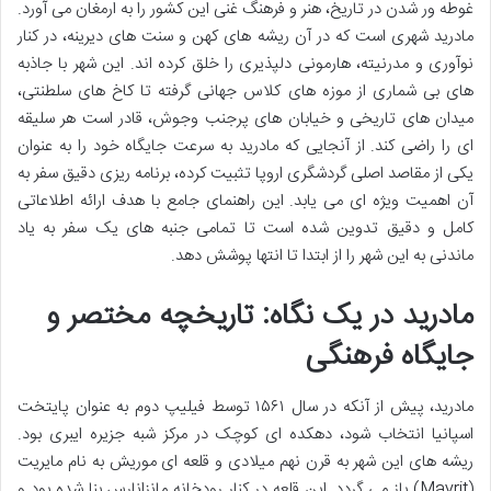
غوطه ور شدن در تاریخ، هنر و فرهنگ غنی این کشور را به ارمغان می آورد.
مادرید شهری است که در آن ریشه های کهن و سنت های دیرینه، در کنار
نوآوری و مدرنیته، هارمونی دلپذیری را خلق کرده اند. این شهر با جاذبه
های بی شماری از موزه های کلاس جهانی گرفته تا کاخ های سلطنتی،
میدان های تاریخی و خیابان های پرجنب وجوش، قادر است هر سلیقه
ای را راضی کند. از آنجایی که مادرید به سرعت جایگاه خود را به عنوان
یکی از مقاصد اصلی گردشگری اروپا تثبیت کرده، برنامه ریزی دقیق سفر به
آن اهمیت ویژه ای می یابد. این راهنمای جامع با هدف ارائه اطلاعاتی
کامل و دقیق تدوین شده است تا تمامی جنبه های یک سفر به یاد
ماندنی به این شهر را از ابتدا تا انتها پوشش دهد.
مادرید در یک نگاه: تاریخچه مختصر و
جایگاه فرهنگی
مادرید، پیش از آنکه در سال ۱۵۶۱ توسط فیلیپ دوم به عنوان پایتخت
اسپانیا انتخاب شود، دهکده ای کوچک در مرکز شبه جزیره ایبری بود.
ریشه های این شهر به قرن نهم میلادی و قلعه ای موریش به نام مایریت
(Mayrit) باز می گردد. این قلعه در کنار رودخانه مانزانارس بنا شده بود و