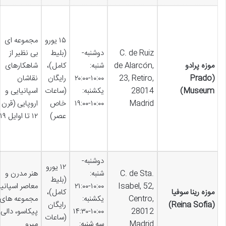
۱۵ یورو
مجموعه ای
C. de Ruiz
دوشنبه-
(بلیط
بی نظیر از
موزه پرادو
de Alarcón,
شنبه:
کامل)،
شاهکارهای
(Prado
23, Retiro,
۱۰:۰۰-۲۰:۰۰
رایگان
نقاشان
Museum)
28014
یکشنبه:
(ساعات
اسپانیایی و
Madrid
۱۰:۰۰-۱۹:۰۰
خاص
اروپایی (قرن
عصر)
۱۲ تا اوایل ۱۹)
دوشنبه-
۱۲ یورو
C. de Sta.
شنبه:
هنر مدرن و
(بلیط
Isabel, 52,
۱۰:۰۰-۲۱:۰۰
معاصر اسپانیا
موزه رینا سوفیا
کامل)،
Centro,
یکشنبه:
مجموعه های
(Reina Sofía)
رایگان
28012
۱۰:۰۰-۱۴:۳۰
پیکاسو، دالی،
(ساعات
Madrid
سه شنبه:
میرو