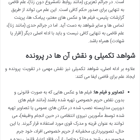
است. در جرائم تعزیری (مانند روابط نامشروع دون زنا)، علم قاضی
به تنهایی برای صدور حکم کافی است. این علم می تواند از طریق
گزارشات پلیس، فیلم ها و عکس های معتبر، پیامک ها، پرینت
تماس ها و سایر شواهد به دست آید. اما در جرائم حدی (مانند زنا)،
علم قاضی به تنهایی کافی نیست و باید با ادله اصلی دیگر (اقرار یا
شهادت) همراه باشد.
شواهد تکمیلی و نقش آن ها در پرونده
علاوه بر ادله اصلی، شواهد تکمیلی نیز نقش مهمی در تقویت پرونده و
ایجاد علم برای قاضی ایفا می کنند:
تصاویر و فیلم ها:
فیلم ها و عکس هایی که به صورت قانونی و
بدون نقض حریم خصوصی تهیه شده باشند (مانند فیلم های
دوربین مداربسته نصب شده در مکان های عمومی یا تصاویر تهیه
شده توسط مأمورین نیروی انتظامی در حین انجام وظیفه)، می
توانند به عنوان قرینه و مدرک قوی مورد استفاده قرار گیرند. با این
حال، تصویربرداری مخفیانه از حریم خصوصی افراد، خود جرم
محسوب می شود و مدارک حاصل از آن فاقد اعتبار قانونی بوده و