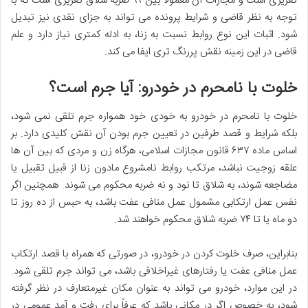
تعزیری است و مجازات آن معمولاً بین ۹۹ ضربه شلاق تعزیری است که با
توجه به نظر قاضی و شرایط پرونده می تواند به جزای نقدی نیز تبدیل
شود. اثبات این نوع روابط نسبت به زنا، به ادله کمتری نیاز دارد و علم
قاضی در این زمینه نقش پررنگ تری ایفا می کند.
خلوت با نامحرم در خودرو: آیا جرم است؟
خلوت با نامحرم در خودرو به خودی خود همواره جرم تلقی نمی شود،
بلکه شرایط و قصد طرفین در تعیین جرم بودن آن نقش کلیدی دارد. بر
اساس ماده ۶۳۷ قانون مجازات اسلامی، هرگاه زن و مردی که بین آن ها
علقه زوجیت نباشد، مرتکب روابط نامشروع مادون زنا از قبیل تقبیل یا
مضاجعه شوند، به شلاق تا نود و نه ضربه محکوم می شوند. همچنین اگر
نفس عمل ارتکابی مشمول عمل منافی عفت باشد، به حبس از ده روز تا
دو ماه یا تا ۷۴ ضربه شلاق محکوم خواهند شد.
بنابراین، صرف خلوت کردن در خودرو، در صورتی که همراه با قصد ارتکاب
عمل منافی عفت یا رفتارهای غیراخلاقی باشد، می تواند جرم تلقی شود.
در این موارد، خودرو می تواند به عنوان مکان غیرمتعارف در نظر گرفته
شود، به خصوص اگر در مکانی باشد که عرفاً برای رفت و آمد عمومی در