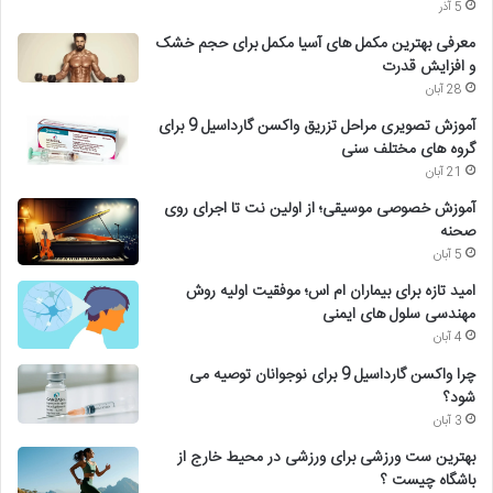
5 آذر
معرفی بهترین مکمل های آسیا مکمل برای حجم خشک
و افزایش قدرت
28 آبان
آموزش تصویری مراحل تزریق واکسن گارداسیل 9 برای
گروه های مختلف سنی
21 آبان
آموزش خصوصی موسیقی؛ از اولین نت تا اجرای روی
صحنه
5 آبان
امید تازه برای بیماران ام اس؛ موفقیت اولیه روش
مهندسی سلول های ایمنی
4 آبان
چرا واکسن گارداسیل 9 برای نوجوانان توصیه می
شود؟
3 آبان
بهترین ست ورزشی برای ورزشی در محیط خارج از
باشگاه چیست ؟