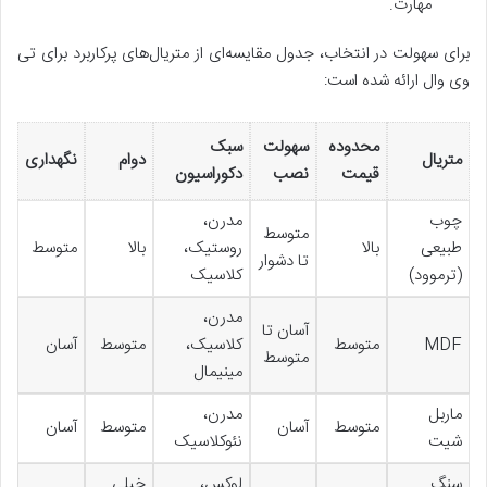
مهارت.
برای سهولت در انتخاب، جدول مقایسه‌ای از متریال‌های پرکاربرد برای تی
وی وال ارائه شده است:
محدوده
سهولت
سبک
متریال
دوام
نگهداری
قیمت
نصب
دکوراسیون
چوب
مدرن،
متوسط
طبیعی
بالا
روستیک،
بالا
متوسط
تا دشوار
(ترموود)
کلاسیک
مدرن،
آسان تا
MDF
متوسط
کلاسیک،
متوسط
آسان
متوسط
مینیمال
ماربل
مدرن،
متوسط
آسان
متوسط
آسان
شیت
نئوکلاسیک
سنگ
لوکس،
خیلی