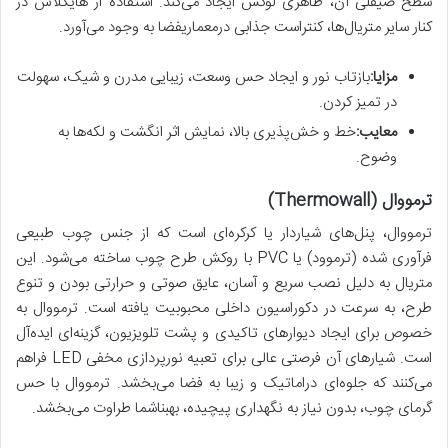
سطح صیقلی آن، ظاهری لوکس ایجاد می‌کند. استفاده از هایگلاس در
کنار سایر متریال‌ها، کنتراست جذابی درمعماریفضا به وجود می‌آورد.
مزایا:
بازتاب نور و ایجاد حس وسعت، زیبایی مدرن و شیک، سهولت
در تمیز کردن.
معایب:
خط و خش‌پذیری بالا، نمایش اثر انگشت و لکه‌ها به
وضوح.
ترمووال (Thermowall)
ترمووال، پنل‌های شیاردار یا کرکره‌ای است که از جنس چوب طبیعی
فرآوری شده (ترموود) یا PVC با روکش طرح چوب ساخته می‌شود. این
متریال به دلیل نصب سریع و آسان، عایق صوتی و حرارتی بودن و تنوع
طرح، به سرعت در دکوراسیون داخلی محبوبیت یافته است. ترمووال به
خصوص برای ایجاد دیوارهای تاکیدی و پشت تلویزیون، گزینه‌ای ایده‌آل
است. شیارهای آن فرصتی عالی برای تعبیه نورپردازی مخفی LED فراهم
می‌کنند که جلوه‌ای دراماتیک و زیبا به فضا می‌بخشد. ترمووال با حس
گرمای چوب، بدون نیاز به نگهداری پیچیده، بهبناشما طراوت می‌بخشد.