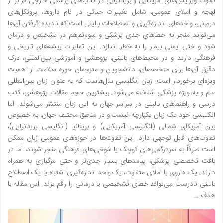
تفاوت ویرایش‌های آمریکایی و بریتانیایی در کتاب‌های پزشکی خارجی فراتر از
لهجه و املای عمومی، شامل تغییرات حیاتی در نام داروها، پروتکل‌های
درمانی، واحدهای اندازه‌گیری و اصطلاحات بالینی است که نادیده گرفتن آن‌ها
می‌تواند منجر به خطاهای جدی پزشکی و سوءتفاهم در تشخیص و درمان
شود و حتی ایمنی بیمار را به خطر اندازد. این تمایزات ریشه‌های تاریخی و
فرهنگی دارند و در محیط‌های بالینی، پژوهشی و آموزشی بین‌المللی، درک
دقیق آن‌ها برای متخصصان، دانشجویان و مترجمان حوزه سلامت از اهمیت
ویژه‌ای برخوردار است. زبان انگلیسی سال‌هاست که به عنوان زبان بین‌المللی
علم و به ویژه پزشکی شناخته می‌شود. بیشترین حجم مقالات پژوهشی، کتب
درسی و راهنماهای بالینی در سراسر جهان به این زبان منتشر می‌شوند. اما
انگلیسی خود یک زبان یکپارچه نیست و در مناطق مختلف جهان، به خصوص
بین آمریکای شمالی (انگلیسی آمریکایی) و بریتانیا (انگلیسی بریتانیایی)،
تفاوت‌های قابل توجهی دارد. این تفاوت‌ها در حوزه‌های عمومی زبان ممکن
است صرفاً به سردرگمی‌های کوچک یا شوخی‌های فرهنگی منجر شوند، اما در
بافت تخصصی پزشکی، پیامدهای بسیار جدی‌تر و حتی مرگباری به همراه
دارند. یک داروی با املای متفاوت، یک واحد اندازه‌گیری اشتباه یا یک اصطلاح
بالینی نادرست می‌تواند خطای تشخیصی یا درمانی را رقم بزند. این مقاله با
هدف …