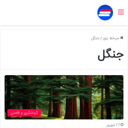
منو
سرخط نیوز
/
جنگل
جنگل
گردشگری و اقامتی
17 شهریور