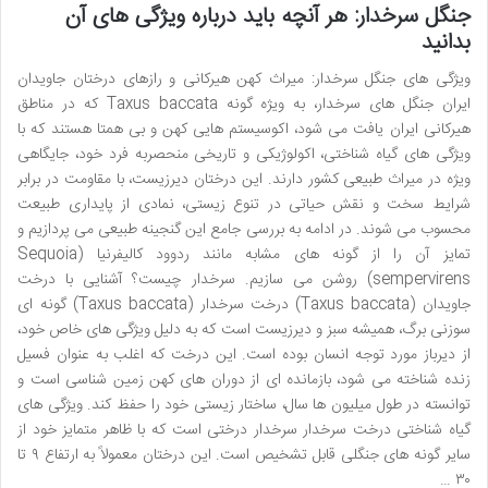
جنگل سرخدار: هر آنچه باید درباره ویژگی های آن
بدانید
ویژگی های جنگل سرخدار: میراث کهن هیرکانی و رازهای درختان جاویدان
ایران جنگل های سرخدار، به ویژه گونه Taxus baccata که در مناطق
هیرکانی ایران یافت می شود، اکوسیستم هایی کهن و بی همتا هستند که با
ویژگی های گیاه شناختی، اکولوژیکی و تاریخی منحصربه فرد خود، جایگاهی
ویژه در میراث طبیعی کشور دارند. این درختان دیرزیست، با مقاومت در برابر
شرایط سخت و نقش حیاتی در تنوع زیستی، نمادی از پایداری طبیعت
محسوب می شوند. در ادامه به بررسی جامع این گنجینه طبیعی می پردازیم و
تمایز آن را از گونه های مشابه مانند ردوود کالیفرنیا (Sequoia
sempervirens) روشن می سازیم. سرخدار چیست؟ آشنایی با درخت
جاویدان (Taxus baccata) درخت سرخدار (Taxus baccata) گونه ای
سوزنی برگ، همیشه سبز و دیرزیست است که به دلیل ویژگی های خاص خود،
از دیرباز مورد توجه انسان بوده است. این درخت که اغلب به عنوان فسیل
زنده شناخته می شود، بازمانده ای از دوران های کهن زمین شناسی است و
توانسته در طول میلیون ها سال، ساختار زیستی خود را حفظ کند. ویژگی های
گیاه شناختی درخت سرخدار سرخدار درختی است که با ظاهر متمایز خود از
سایر گونه های جنگلی قابل تشخیص است. این درختان معمولاً به ارتفاع ۹ تا
۳۰ …