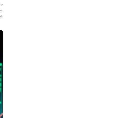
جا
عم
غی