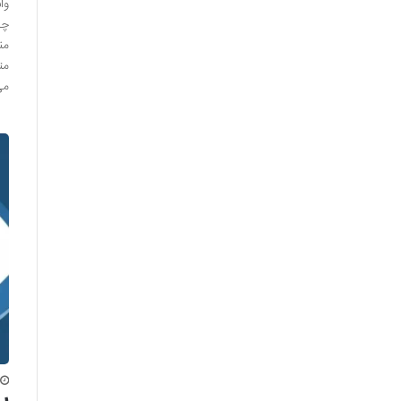
وا
چش
من
مت
می