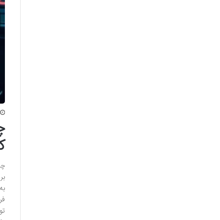
چ
ک
چر
بر
به
فر
تو