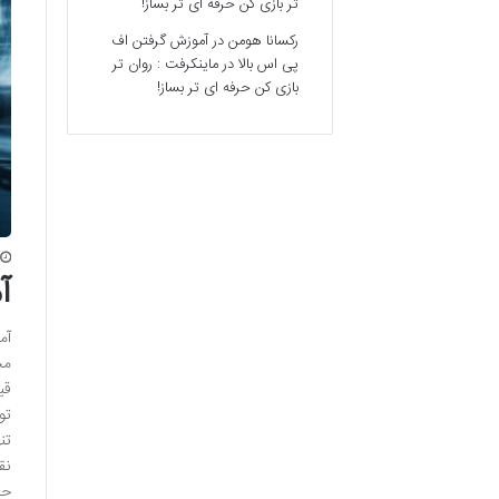
تر بازی کن حرفه ای تر بساز!
رکسانا هومن
در
آموزش گرفتن اف
پی اس بالا در ماینکرفت : روان تر
بازی کن حرفه ای تر بساز!
آ
آم
مح
قی
تو
تن
نق
حس