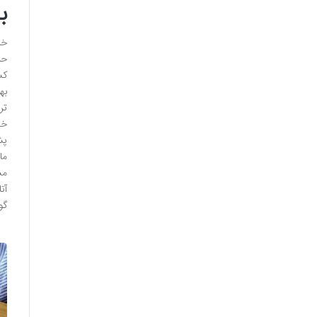
ب
خی
حر
کس
تر
گو