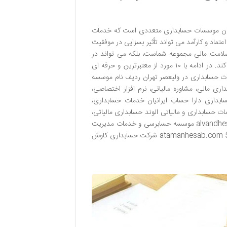
میزبان موسسات حسابداری متعددی است که خدمات
تماد و کارآمد می تواند تأثیر بسزایی در موفقیت
لامت مالی مجموعه شماست، بلکه می تواند در
بهینه سازی فرآیندها، کاهش جرائم مالیاتی و افزایش سودآوری نیز نقش مهمی ایفا کند. در ادامه با ۱۰ مورد از معتبرترین و حرفه ای
ت حسابداری در ولیعصر تهران ردیف نام موسسه
 حسابداری امین حسابداری مالی، مشاوره مالیاتی، نرم افزار اختصاصی،
، بین ونک و ملاصدرا hesabdaramin.com 2 شرکت حسابداری دارا حساب ایرانیان خدمات حسابداری،
 ای ولیعصر، بالاتر از میدان ونک darahesab.com 3 گروه خدمات حسابداری و مالیاتی الوند حسابداری مالیاتی،
مشاوره مالی، حسابداری صنعتی و پیمانکاری ولیعصر، حوالی پارک ساعی alvandhesaban.ir 4 موسسه حسابرسی و خدمات مدیریت
آتامان حساب حسابرسی، مشاوره مدیریت، خدمات مالیاتی ولیعصر، برج سپهر ساعی atamanhesab.com 5 شرکت حسابداری کاوش