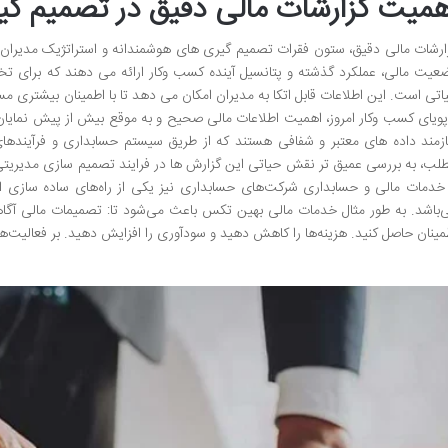
همیت گزارشات مالی دقیق در تصمیم گی
ارشات مالی دقیق، ستون فقرات تصمیم گیری های هوشمندانه و استراتژیک مدیران د
عیت مالی، عملکرد گذشته و پتانسیل آینده کسب وکار ارائه می دهند که برای ت
اتی است. این اطلاعات قابل اتکا به مدیران امکان می دهد تا با اطمینان بیشتری مس
پویای کسب وکار امروز، اهمیت اطلاعات مالی صحیح و به موقع بیش از پیش نمای
ازمند داده های معتبر و شفافی هستند که از طریق سیستم حسابداری و فرآیندهای
لب، به بررسی عمیق تر نقش حیاتی این گزارش ها در فرایند تصمیم سازی مدیریتی
 خدمات مالی و حسابداری شرکت‌های حسابداری نیز یکی از راه‌های ساده سازی ای
‌باشد. به طور مثال خدمات مالی بهین تکس باعث می‌شود تا: تصمیمات مالی آگاهانه 
مینان حاصل کنید. هزینه‌ها را کاهش دهید و سودآوری را افزایش دهید. بر فعالیت‌ه