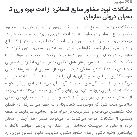
29 شهریور
مشکلات نبود مشاور منابع انسانی: از افت بهره وری تا
بحران درونی سازمان
مشکلات نبود مشاور منابع انسانی: از افت بهره‌وری تا بحران درونی سازماننبود
مشاور منابع انسانی در سازمان‌ها به افت تدریجی بهره‌وری منجر شده و در
نهایت می‌تواند بحران‌های عمیق درونی ایجاد کند؛ این خلاء استراتژیک مانع
رشد و بقای پایدار کسب‌وکارها می‌شود. سرمایه‌های انسانی، ستون فقرات هر
سازمانی در دنیای پرشتاب امروز هستند. در رقابت شدید بازار، موفقیت یا
شکست یک مجموعه بیش از هر عامل دیگری به توانمندی، انگیزه و همسویی
کارکنانش با اهداف کلان بستگی دارد. با این حال، بسیاری از سازمان‌ها به جای
سرمایه‌گذاری بر این منبع گران‌بها، آن را تنها به مثابه یک هزینه در نظر
می‌گیرند و از پیچیدگی‌های مدیریت آن غافل می‌مانند. این رویکرد کوتاه
مدت، زمینه را برای بروز چالش‌های پنهان و آشکاری فراهم می‌کند که می‌تواند
از کاهش نامحسوس بهره‌وری آغاز شده و در نهایت به بحران‌های جدی
سازمانی منجر شود که موجودیت کسب‌وکار را به خطر می‌اندازند. در فقدان
یک متخصص بی‌طرف و استراتژیک در حوزه منابع انسانی، سازمان‌ها با طیف
وسیعی از مشکلات مواجه می‌شوند که می‌تواند مسیر رشد آن‌ها را مختل
کرده و حتی به بن‌بست بکشاند. این مقاله به بررسی عواقب ناگوار و
پیامدهای وخیم ناشی از عدم حضور مشاوره مدیریت منابع انسانی می‌پردازد